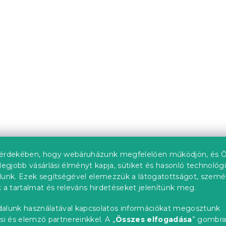
ású gumis lepedő
Gyorsan száradó fürdő
étszürke 180 x
SWIFTURA 70x140 cm b
100% mikroszál
db)
Raktáron
(>10 db)
1 727 Ft
érdekében, hogy webáruházunk megfelelően működjön, és Ö
legjobb vásárlási élményt kapja, sütiket és hasonló technológ
lunk. Ezek segítségével elemezzük a látogatottságot, szemé
Újdonság
 a tartalmat és releváns hirdetéseket jelenítünk meg.
alunk használatával kapcsolatos információkat megosztunk
si és elemző partnereinkkel. A „
Összes elfogadása
” gombr