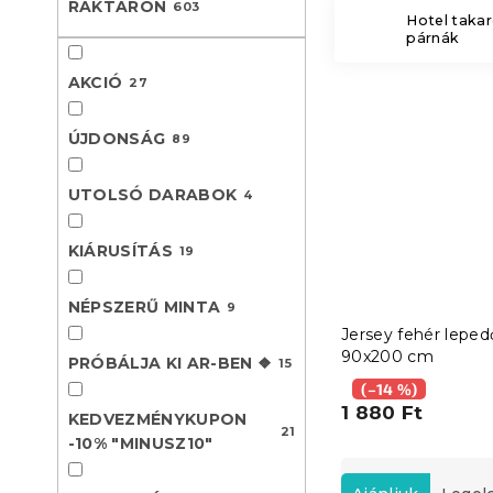
RAKTÁRON
603
l
Hotel takar
párnák
AKCIÓ
27
ÚJDONSÁG
89
UTOLSÓ DARABOK
4
KIÁRUSÍTÁS
19
NÉPSZERŰ MINTA
9
Jersey fehér leped
90x200 cm
PRÓBÁLJA KI AR-BEN ❖
15
(–14 %)
1 880 Ft
KEDVEZMÉNYKUPON
21
-10% "MINUSZ10"
T