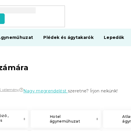
s
Ágyneműhuzat
Plédek és ágytakarók
Lepedők
számára
23 vélemény
Nagy megrendelést
szeretne? Írjon nekünk!
öző ,
Hotel
Atla
és
ágyneműhuzat
ágy