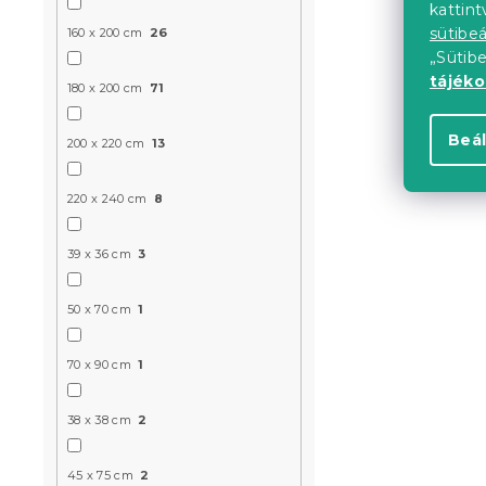
kattin
sütibeá
160 x 200 cm
26
„Sütib
tájék
180 x 200 cm
71
Gyorsan sz
Beál
200 x 220 cm
13
SWIFTURA 
mentás, 10
220 x 240 cm
8
Raktáron
(4 db
39 x 36 cm
3
1 727 Ft
50 x 70 cm
1
Újdonság
70 x 90 cm
1
38 x 38 cm
2
45 x 75 cm
2