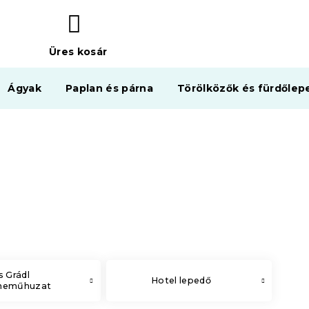
Üres kosár
KOSÁR
Ágyak
Paplan és párna
Törölközők és fürdőlep
s Grádl
Hotel lepedő
neműhuzat