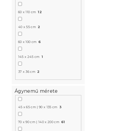
60 x 110 cm
12
40 x 55 cm
2
Gyorsan szá
SWIFTURA 5
60 x 100 cm
6
100% mikro
Raktáron
(>10 
145 x 245 cm
1
872 Ft
37 x 36 cm
2
Újdonság
Ágynemű mérete
45 x 65 cm | 90 x 135 cm
3
70 x 90 cm | 140 x 200 cm
61