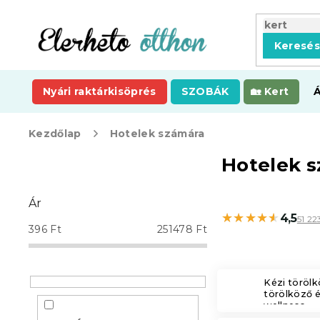
Ugrás
a
fő
Keresé
tartalomhoz
Nyári raktárkisöprés
SZOBÁK
Kert
Kezdőlap
Hotelek számára
O
Hotelek 
l
d
Ár
a
★★★★★
★★★★★
4,5
51 2
l
396
Ft
251478
Ft
s
ó
p
Kézi törölk
a
törölköző 
n
wellness
e