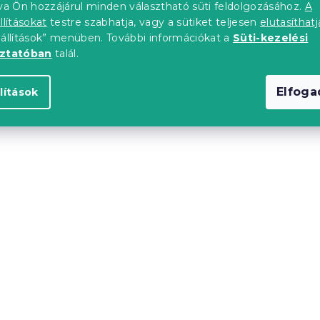
tva Ön hozzájárul minden választható süti feldolgozásához.
A
llításokat
testre szabhatja, vagy a sütiket teljesen
elutasíthatj
eállítások” menüben. További információkat a
Süti-kezelési
oztatóban
talál.
áradó fürdőlepedő
Gyorsan száradó
Elfog
lítások
70x140 cm
Fürdőlepedő SWIFTUR
0% mikroszál
70x140 cm rózsaszín, 1
mikroszál
)
Raktáron
(>10 db)
1 727 Ft
Újdonság