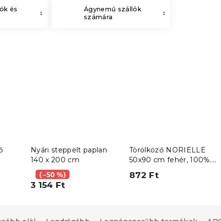
ók és
Ágynemű szállók
számára
ő
Nyári steppelt paplan
Törölköző NORIELLE
140 x 200 cm
50x90 cm fehér, 100%
pamut
(–50 %)
872 Ft
3 154 Ft