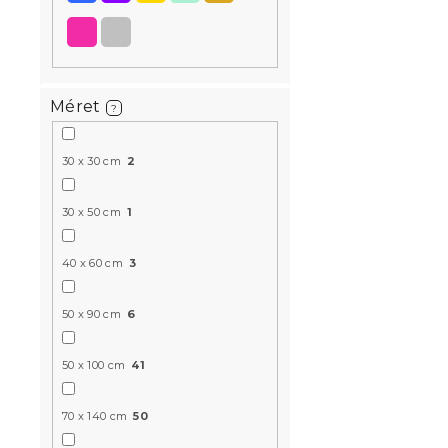
Újdonság
Próbálja ki AR
Méret
?
30 x 30 cm
2
30 x 50 cm
1
Ágyneműtar
szürke
40 x 60 cm
3
Raktáron
(>10 
50 x 90 cm
6
36 098 Ft
50 x 100 cm
41
Újdonság
70 x 140 cm
50
Kedvezményk