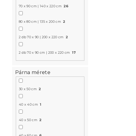
70 x 90 cm | 140 x 220 cm
26
Gyorsan szá
SWIFTURA 
80 x 80 cm | 135 x 200 cm
2
rózsaszín, 
Raktáron
(>10 
2 db 70 x 90 | 200 x 220 cm
2
872 Ft
2 db 70 x 90 cm | 200 x 220 cm
17
Újdonság
Párna mérete
30 x 50 cm
2
40 x 40 cm
1
40 x 50 cm
2
Mikroszála
40 x 60 cm
6