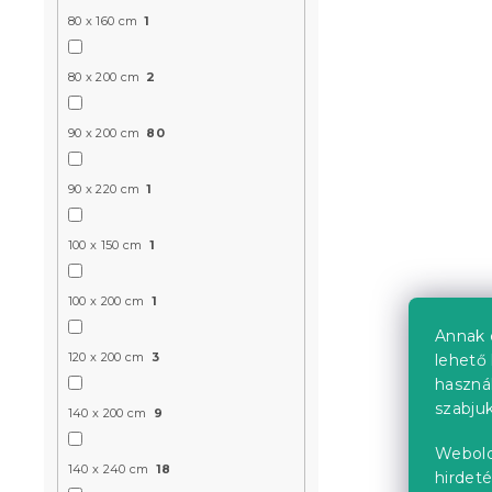
-10% "BTS10"
80 x 160 cm
1
80 x 200 cm
2
90 x 200 cm
80
90 x 220 cm
1
Gyapjú hat
MOLTON söt
100 x 150 cm
1
200 cm
Raktáron
(>10 
100 x 200 cm
1
3 946 Ft
Annak 
120 x 200 cm
3
lehető 
haszná
Újdonság
szabjuk
140 x 200 cm
9
Webold
140 x 240 cm
18
hirdeté