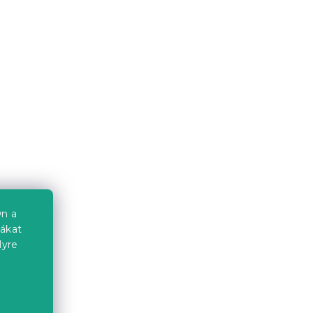
lepedő
Gyorsan száradó fürdőlepedő
arna,
SWIFTURA 70x140 cm kék,
100% mikroszál
Raktáron
(10 db)
1 727 Ft
n a
iákat
lyre
Újdonság
a