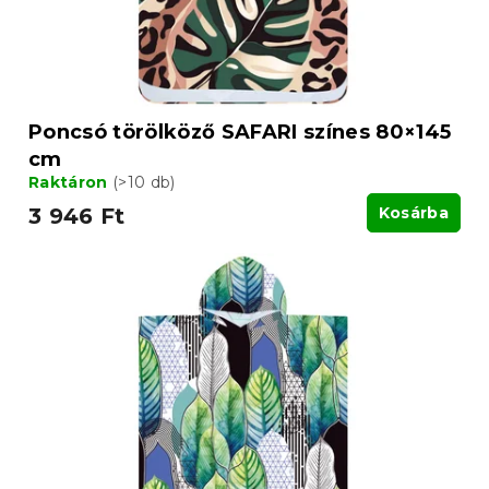
Poncsó törölköző SAFARI színes 80×145
cm
Raktáron
(>10 db)
3 946 Ft
Kosárba