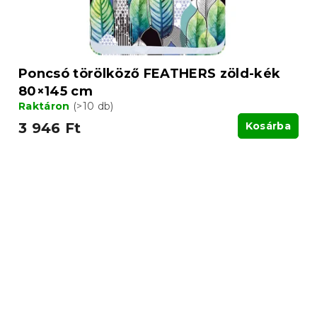
Poncsó törölköző FEATHERS zöld-kék
80×145 cm
Raktáron
(>10 db)
3 946 Ft
Kosárba