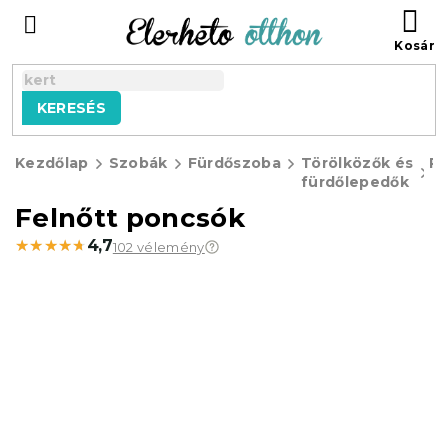
Ugrás
KO
a
fő
tartalomhoz
KERESÉS
Kezdőlap
Szobák
Fürdőszoba
Törölközők és
P
fürdőlepedők
O
Felnőtt poncsók
l
★★★★★
★★★★★
4,7
102 vélemény
d
a
l
s
ó
p
a
n
e