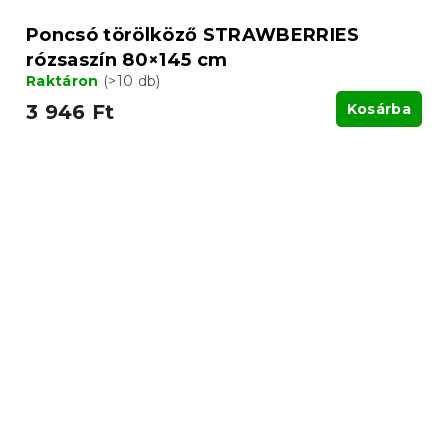
Poncsó törölköző STRAWBERRIES
rózsaszín 80×145 cm
Raktáron
(>10 db)
3 946 Ft
Kosárba