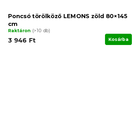
Poncsó törölköző LEMONS zöld 80×145
cm
Raktáron
(>10 db)
3 946 Ft
Kosárba