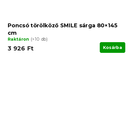
Poncsó törölköző SMILE sárga 80×145
cm
Raktáron
(>10 db)
3 926 Ft
Kosárba