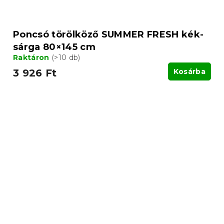
Poncsó törölköző SUMMER FRESH kék-
sárga 80×145 cm
Raktáron
(>10 db)
3 926 Ft
Kosárba