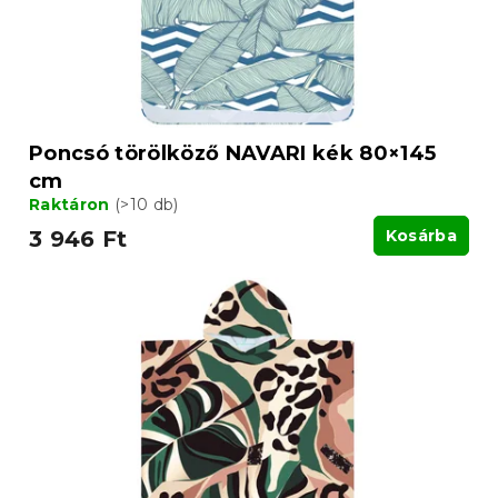
é
i
s
s
e
t
á
j
a
Poncsó törölköző NAVARI kék 80×145
cm
Raktáron
(>10 db)
3 946 Ft
Kosárba