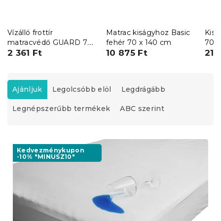
Vízálló frottír
Matrac kiságyhoz Basic
Kisá
matracvédő GUARD 70
fehér 70 x 140 cm
70 x
x 140 cm
2 361 Ft
10 875 Ft
21 
T
e
Ajánljuk
Legolcsóbb elöl
Legdrágább
r
Legnépszerűbb termékek
ABC szerint
m
é
k
T
e
e
Kedvezménykupon
k
-10% "MINUSZ10"
r
r
m
e
é
n
k
d
e
e
k
z