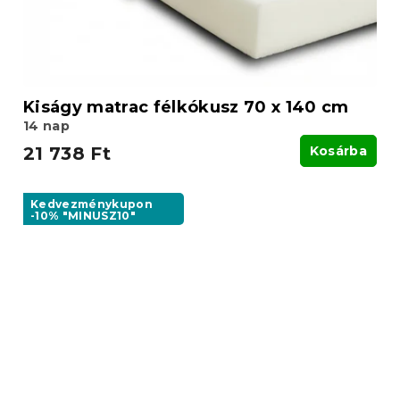
Kiságy matrac félkókusz 70 x 140 cm
14 nap
21 738 Ft
Kosárba
Kedvezménykupon
-10% "MINUSZ10"