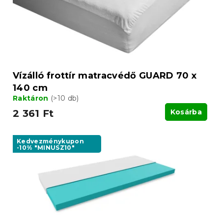
l
é
i
s
s
e
t
á
j
a
Vízálló frottír matracvédő GUARD 70 x
140 cm
Raktáron
(>10 db)
2 361 Ft
Kosárba
Kedvezménykupon
-10% "MINUSZ10"