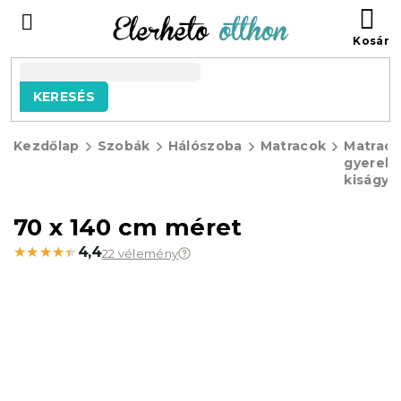
Ugrás
KO
a
fő
tartalomhoz
KERESÉS
Kezdőlap
Szobák
Hálószoba
Matracok
Matrac
gyerek
kiságyb
70 x 140 cm méret
★★★★★
★★★★★
4,4
22 vélemény