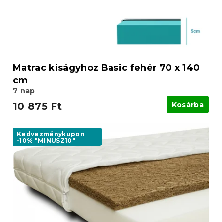
Matrac kiságyhoz Basic fehér 70 x 140
cm
7 nap
10 875 Ft
Kosárba
Kedvezménykupon
-10% "MINUSZ10"