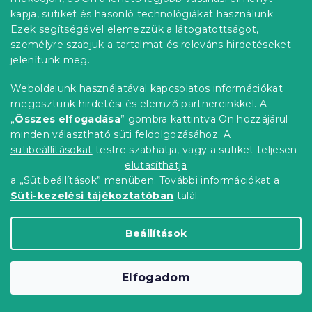
kapja, sütiket és hasonló technológiákat használunk.
Ezek segítségével elemezzük a látogatottságot,
személyre szabjuk a tartalmat és releváns hirdetéseket
jelenítünk meg.
Weboldalunk használatával kapcsolatos információkat
megosztunk hirdetési és elemző partnereinkkel. A
„
Összes elfogadása
” gombra kattintva Ön hozzájárul
minden választható süti feldolgozásához.
A
sütibeállításokat
testre szabhatja, vagy a sütiket teljesen
Poncsó törölköző STRAWBERRIES
elutasíthatja
rózsaszín 80×145 cm
a „Sütibeállítások” menüben. További információkat a
Raktáron
(>10 db)
Süti-kezelési tájékoztatóban
talál.
3 946 Ft
Kosárba
Beállítások
Kiárusítás
Elfogadom