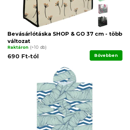
s
s
e
t
á
j
a
Bevásárlótáska SHOP & GO 37 cm - több
változat
Raktáron
(>10 db)
690 Ft-tól
Bővebben