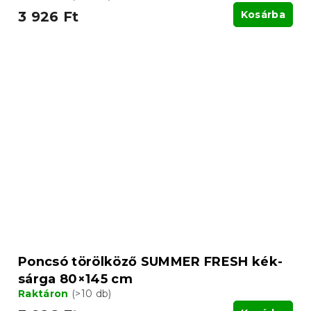
3 926 Ft
Kosárba
Poncsó törölköző SUMMER FRESH kék-
sárga 80×145 cm
Raktáron
(>10 db)