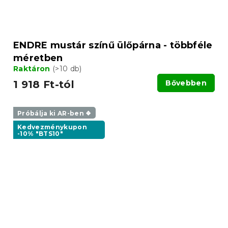
ENDRE mustár színű ülőpárna - többféle
méretben
Raktáron
(>10 db)
1 918 Ft-tól
Bővebben
Próbálja ki AR-ben ❖
Kedvezménykupon
-10% "BTS10"