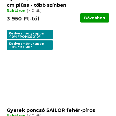
cm plüss - több színben
Raktáron
(>10 db)
3 950 Ft-tól
Bővebben
Kedvezménykupon
-10% "PONCSO10"
Kedvezménykupon
-10% "BTS10"
Gyerek poncsó SAILOR fehér-piros
Raktáron
(>10 db)