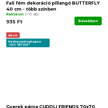
Fali fém dekoráció pillangó BUTTERFLY
40 cm - több színben
Raktáron
(>10 db)
935 Ft
Bővebben
Akció
Kedvezménykupon
-10% "BTS10"
Gyerek párna CUDDLI FRIENDS 70x70