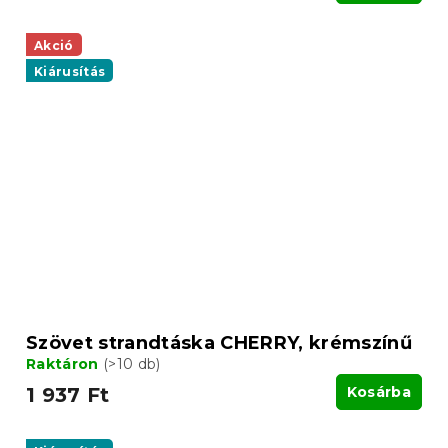
Akció
Kiárusítás
Szövet strandtáska CHERRY, krémszínű
Raktáron
(>10 db)
1 937 Ft
Kosárba