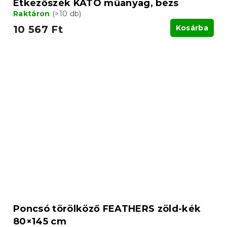
Étkezőszék KATO műanyag, bézs
Raktáron
(>10 db)
10 567 Ft
Kosárba
Poncsó törölköző FEATHERS zöld-kék
80×145 cm