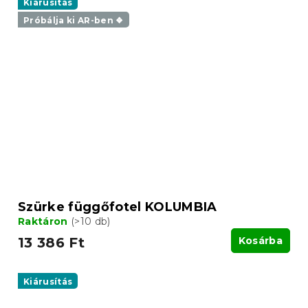
Kiárusítás
Próbálja ki AR-ben ❖
Szürke függőfotel KOLUMBIA
Raktáron
(>10 db)
13 386 Ft
Kosárba
Kiárusítás