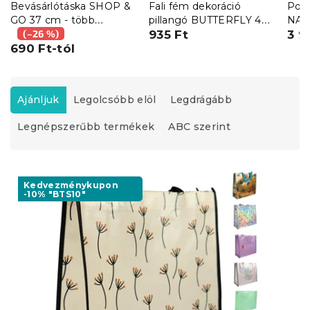
Bevásárlótáska SHOP &
Fali fém dekoráció
Ponc
GO 37 cm - több
pillangó BUTTERFLY 40
NAV
változat
(–26 %)
cm - több színben
935 Ft
3 9
690 Ft-tól
T
e
Ajánljuk
Legolcsóbb elöl
Legdrágább
r
Legnépszerűbb termékek
ABC szerint
m
é
k
T
e
e
Kedvezménykupon
k
-10% "BTS10"
r
r
m
e
é
n
k
d
e
e
k
z
l
é
i