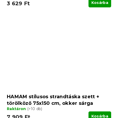
3 629 Ft
Kosárba
HAMAM stílusos strandtáska szett +
törölköző 75x150 cm, okker sárga
Raktáron
(>10 db)
7 909 Ft
Kosárba