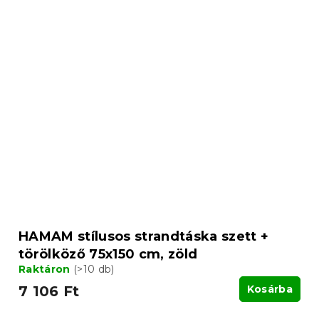
HAMAM stílusos strandtáska szett +
törölköző 75x150 cm, zöld
Raktáron
(>10 db)
7 106 Ft
Kosárba