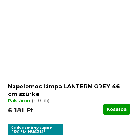
Napelemes lámpa LANTERN GREY 46
cm szürke
Raktáron
(>10 db)
6 181 Ft
Kosárba
Kedvezménykupon
-15% "MINUSZ15"