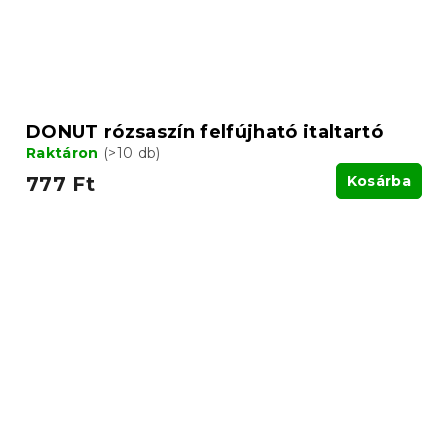
DONUT rózsaszín felfújható italtartó
Raktáron
(>10 db)
777 Ft
Kosárba