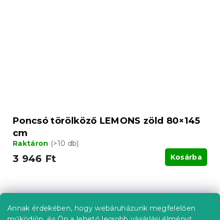
Poncsó törölköző LEMONS zöld 80×145
cm
Raktáron
(>10 db)
3 946 Ft
Kosárba
Annak érdekében, hogy webáruházunk megfelelően
működjön, és Ön a lehető legjobb vásárlási élményt