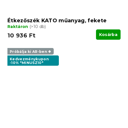
Étkezőszék KATO műanyag, fekete
Raktáron
(>10 db)
10 936 Ft
Kosárba
Próbálja ki AR-ben ❖
Kedvezménykupon
-10% "MINUSZ10"