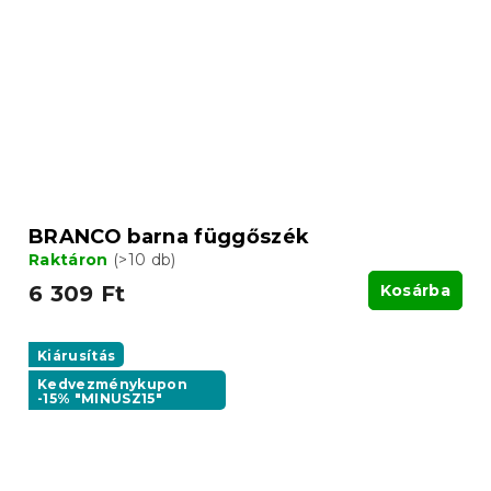
BRANCO barna függőszék
Raktáron
(>10 db)
6 309 Ft
Kosárba
Kiárusítás
Kedvezménykupon
-15% "MINUSZ15"