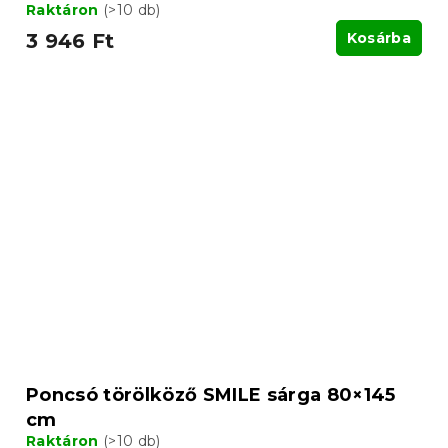
Raktáron
(>10 db)
3 946 Ft
Kosárba
Poncsó törölköző SMILE sárga 80×145
cm
Raktáron
(>10 db)