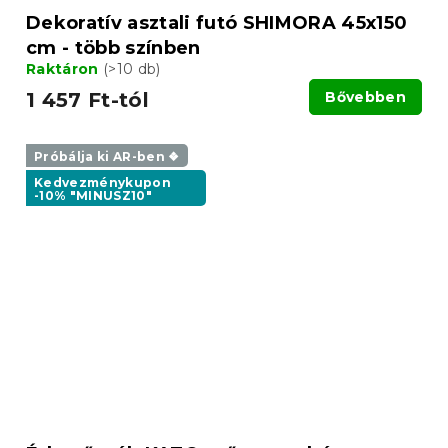
Dekoratív asztali futó SHIMORA 45x150
cm - több színben
Raktáron
(>10 db)
1 457 Ft-tól
Bővebben
Próbálja ki AR-ben ❖
Kedvezménykupon
-10% "MINUSZ10"