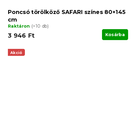
Poncsó törölköző SAFARI színes 80×145
cm
Raktáron
(>10 db)
3 946 Ft
Kosárba
Akció