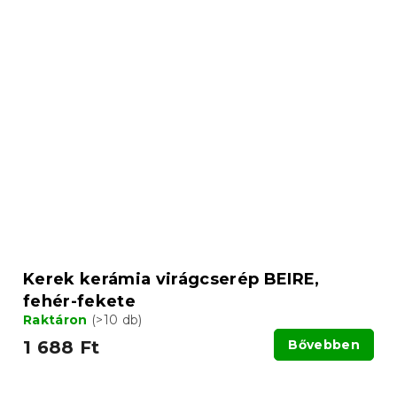
Kerek kerámia virágcserép BEIRE,
fehér-fekete
Raktáron
(>10 db)
1 688 Ft
Bővebben