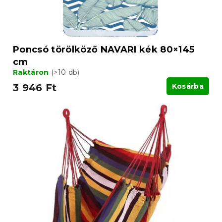
Poncsó törölköző NAVARI kék 80×145
cm
Raktáron
(>10 db)
3 946 Ft
Kosárba