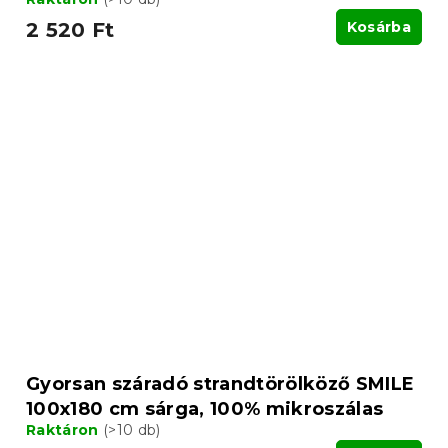
2 520 Ft
Kosárba
Gyorsan száradó strandtörölköző SMILE
100x180 cm sárga, 100% mikroszálas
Raktáron
(>10 db)