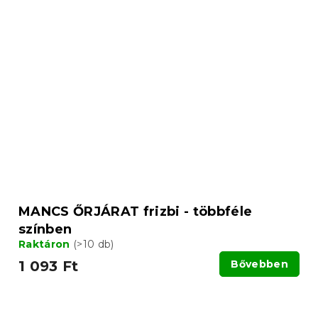
MANCS ŐRJÁRAT frizbi - többféle
színben
Raktáron
(>10 db)
1 093 Ft
Bővebben