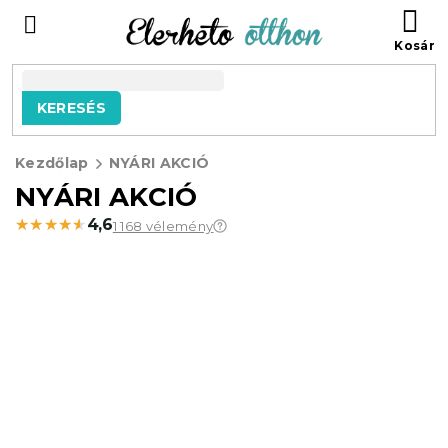
Ugrás
KO
a
fő
tartalomhoz
KERESÉS
Kezdőlap
NYÁRI AKCIÓ
NYÁRI AKCIÓ
★★★★★
★★★★★
4,6
1 168 vélemény