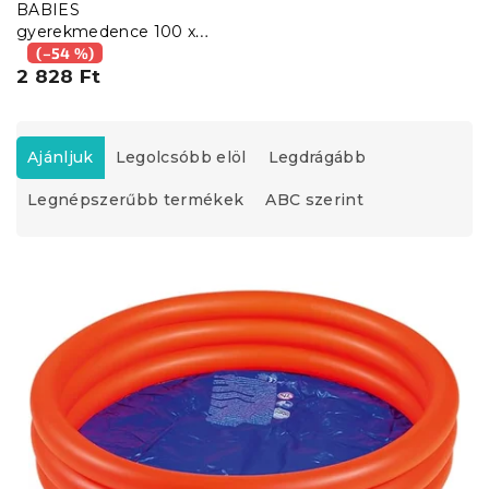
BABIES
gyerekmedence 100 x
30 cm, piros
(–54 %)
2 828 Ft
T
e
Ajánljuk
Legolcsóbb elöl
Legdrágább
r
Legnépszerűbb termékek
ABC szerint
m
é
k
T
e
e
k
r
r
m
e
é
n
k
d
e
e
k
z
l
é
i