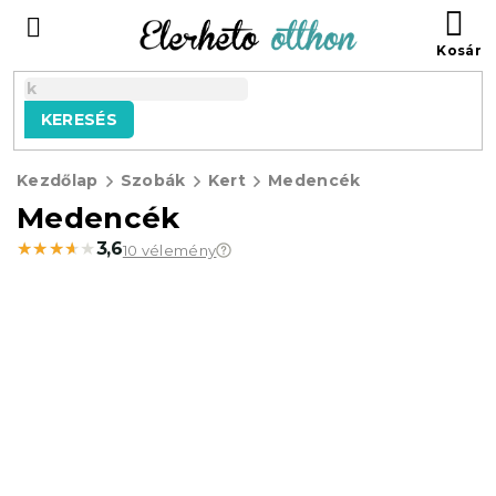
Ugrás
KO
a
fő
tartalomhoz
KERESÉS
Kezdőlap
Szobák
Kert
Medencék
Medencék
★★★★★
★★★★★
3,6
10 vélemény