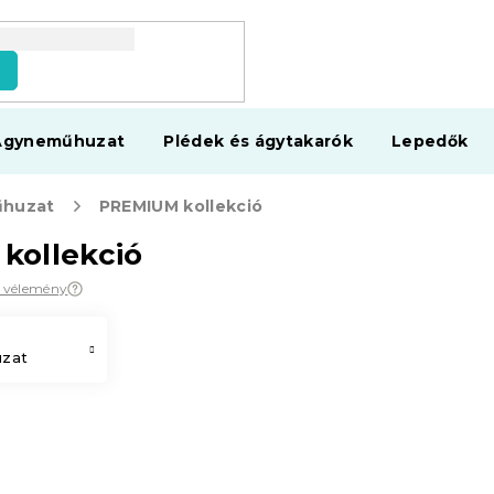
s
Ágyneműhuzat
Plédek és ágytakarók
Lepedők
huzat
PREMIUM kollekció
kollekció
7 vélemény
zat