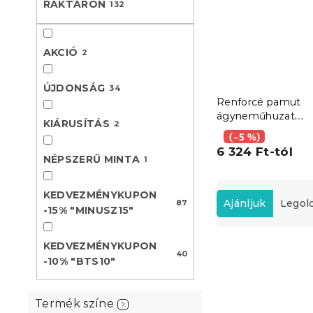
RAKTÁRON
132
l
AKCIÓ
2
ÚJDONSÁG
34
Renforcé pamut
ágyneműhuzat
KIÁRUSÍTÁS
2
FLORWELLA fehé
(–5 %)
6 324 Ft-tól
NÉPSZERŰ MINTA
1
T
KEDVEZMÉNYKUPON
e
Ajánljuk
Legol
87
-15% "MINUSZ15"
r
m
T
KEDVEZMÉNYKUPON
é
40
e
-10% "BTS10"
k
Újdonság
r
e
Kedvezményk
m
k
-10% "BTS10"
Termék színe
é
?
r