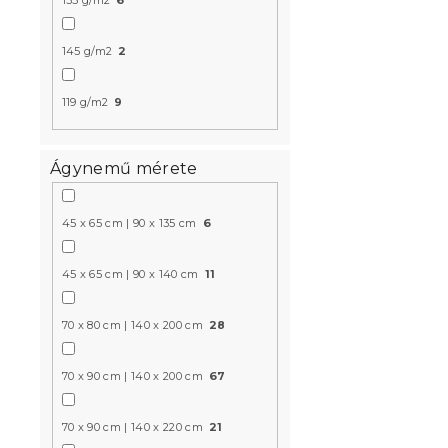
135 g/m2
6
145 g/m2
2
Musselin á
119 g/m2
9
MUSSARI vi
Raktáron
(>10 
Ágynemű mérete
9 018 Ft-tó
45 x 65 cm | 90 x 135 cm
6
Újdonság
45 x 65 cm | 90 x 140 cm
11
70 x 80 cm | 140 x 200 cm
28
70 x 90 cm | 140 x 200 cm
67
70 x 90 cm | 140 x 220 cm
21