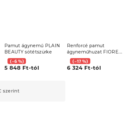
Pamut ágynemű PLAIN
Renforcé pamut
Renf
BEAUTY sötétszürke
ágyneműhuzat FIOREA
ágy
zöld
BEA
(–6 %)
(–17 %)
7 8
szín
5 848 Ft-tól
6 324 Ft-tól
 szerint
Újdonság
Kedvezménykupon
-10% "BTS10"