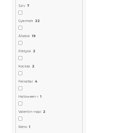
Újdonság
Szív
7
Kedvezményk
-10% "BTS10"
Gyermek
22
Állatok
19
Pöttyök
2
Kockás
2
Pamut ágy
színes kivit
Felirattal
4
Raktáron
(>10 
6 324 Ft
Halloween-i
1
Valentin-napi
2
Újdonság
Kedvezményk
Retro
1
-15% "MINUSZ15