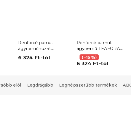
Renforcé pamut
Renforcé pamut
ágyneműhuzat
ágynemű LEAFORA
r
LIORENA krém színű
fehér
6 324 Ft-tól
(–15 %)
6 324 Ft-tól
csóbb elöl
Legdrágább
Legnépszerűbb termékek
ABC
Újdonság
upon
Kedvezménykupon
-10% "BTS10"