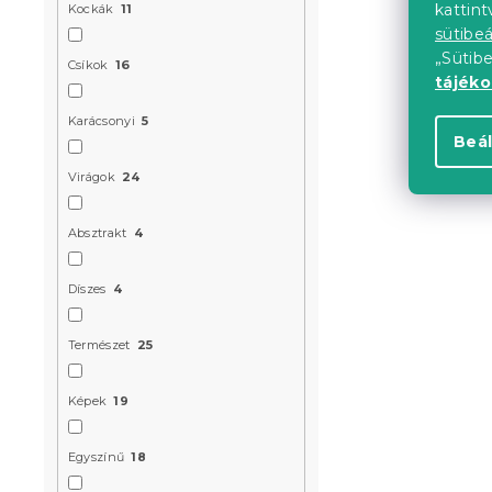
kattin
Kockák
11
6 324 Ft
sütibeá
„Sütib
Csíkok
16
tájék
Újdonság
Karácsonyi
5
Kedvezményk
Beál
-15% "MINUSZ15
Virágok
24
Absztrakt
4
Díszes
4
Pamut ágy
Természet
25
CUBIS zöld
Raktáron
(>10 
Képek
19
6 324 Ft
Egyszínű
18