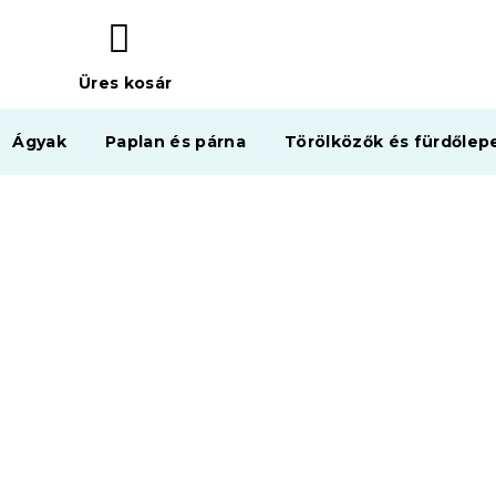
Üres kosár
KOSÁR
Ágyak
Paplan és párna
Törölközők és fürdőlep