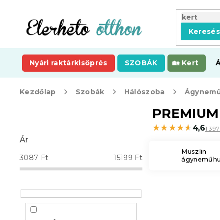
Ugrás
a
fő
Keresé
tartalomhoz
Nyári raktárkisöprés
SZOBÁK
Kert
Kezdőlap
Szobák
Hálószoba
Ágynemű
O
PREMIUM 
l
★★★★★
★★★★★
4,6
1 39
d
Ár
a
Muszlin
l
3087
Ft
15199
Ft
ágyneműhu
s
ó
p
a
n
e