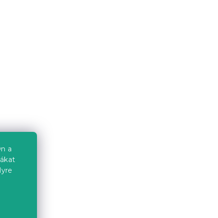
Pamut ágynemű BEELUNE
zínű
világoskék
Raktáron
(>10 db)
6 324 Ft
Újdonság
Kedvezménykupon
-10% "BTS10"
n a
iákat
lyre
IS
Pamut ágynemű ELMIRA
mintás
a
Raktáron
(>10 db)