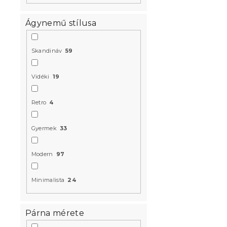
Ágynemű stílusa
Skandináv
59
Vidéki
19
Pamut ágy
mintás
Retro
4
Raktáron
(2 db
6 324 Ft
Gyermek
33
Modern
97
Újdonság
Kedvezményk
-10% "BTS10"
Minimalista
24
Párna mérete