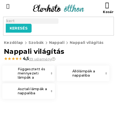
Ugrás
KO
a
fő
tartalomhoz
KERESÉS
Kezdőlap
Szobák
Nappali
Nappali világítás
Nappali világítás
★★★★★
★★★★★
4,5
39 vélemény
Függesztett és
Állólámpák a
mennyezeti
nappaliba
lámpák a
nappaliba
Asztali lámpák a
nappaliba