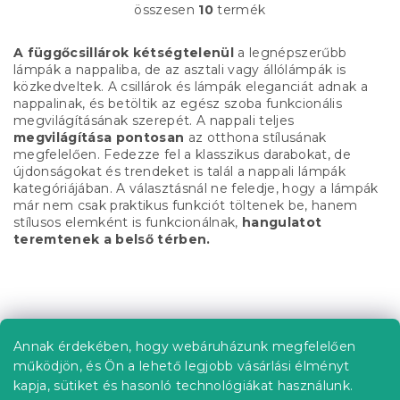
összesen
10
termék
L
i
s
A függőcsillárok kétségtelenül
a legnépszerűbb
t
lámpák a nappaliba, de az asztali vagy állólámpák is
a
közkedveltek. A csillárok és lámpák eleganciát adnak a
i
nappalinak, és betöltik az egész szoba funkcionális
r
megvilágításának szerepét. A nappali teljes
á
megvilágítása pontosan
az otthona stílusának
n
megfelelően. Fedezze fel a klasszikus darabokat, de
y
újdonságokat és trendeket is talál a nappali lámpák
í
kategóriájában. A választásnál ne feledje, hogy a lámpák
t
már nem csak praktikus funkciót töltenek be, hanem
á
stílusos elemként is funkcionálnak,
hangulatot
s
teremtenek a belső térben.
e
l
e
L
m
á
e
b
i
Annak érdekében, hogy webáruházunk megfelelően
Információ az Ön számára
l
működjön, és Ön a lehető legjobb vásárlási élményt
é
Rendelés követése
kapja, sütiket és hasonló technológiákat használunk.
c