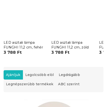
LED asztali lámpa
LED asztali lámpa
LED 
FUNGHI 11,2 cm, fehér
FUNGHI 11,2 cm, zöld
FUNG
3 788 Ft
3 788 Ft
3 7
T
e
Ajánljuk
Legolcsóbb elöl
Legdrágább
r
Legnépszerűbb termékek
ABC szerint
m
é
k
T
e
e
k