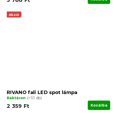
3 788 Ft
Akció
RIVANO fali LED spot lámpa
Raktáron
(>10 db)
2 359 Ft
Kosárba