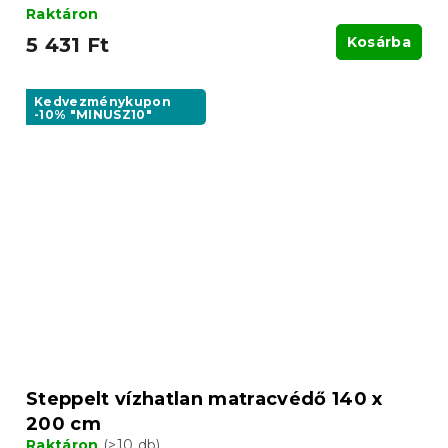
Raktáron
5 431 Ft
Kosárba
Kedvezménykupon
-10% "MINUSZ10"
Steppelt vízhatlan matracvédő 140 x
200 cm
Raktáron
(>10 db)