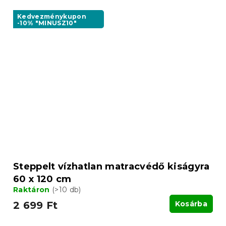
Kedvezménykupon
-10% "MINUSZ10"
Steppelt vízhatlan matracvédő kiságyra
60 x 120 cm
Raktáron
(>10 db)
2 699 Ft
Kosárba