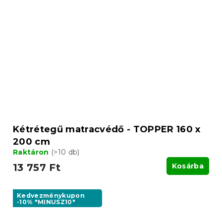
Kétrétegű matracvédő - TOPPER 160 x
200 cm
Raktáron
(>10 db)
13 757 Ft
Kosárba
Kedvezménykupon
-10% "MINUSZ10"