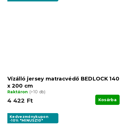
Vízálló jersey matracvédő BEDLOCK 140
x 200 cm
Raktáron
(>10 db)
4 422 Ft
Kosárba
Kedvezménykupon
-10% "MINUSZ10"