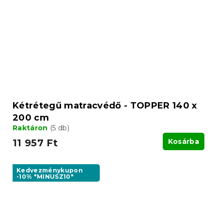
Kétrétegű matracvédő - TOPPER 140 x
200 cm
Raktáron
(5 db)
11 957 Ft
Kosárba
Kedvezménykupon
-10% "MINUSZ10"