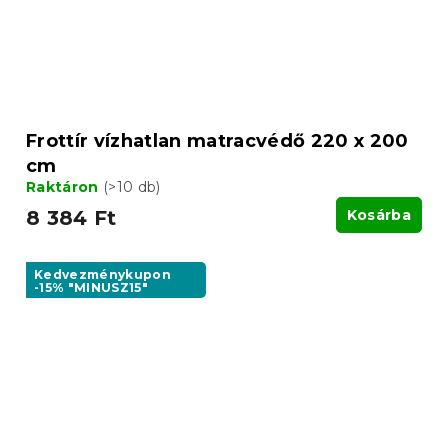
Frottír vízhatlan matracvédő 220 x 200
cm
Raktáron
(>10 db)
8 384 Ft
Kosárba
Kedvezménykupon
-15% "MINUSZ15"