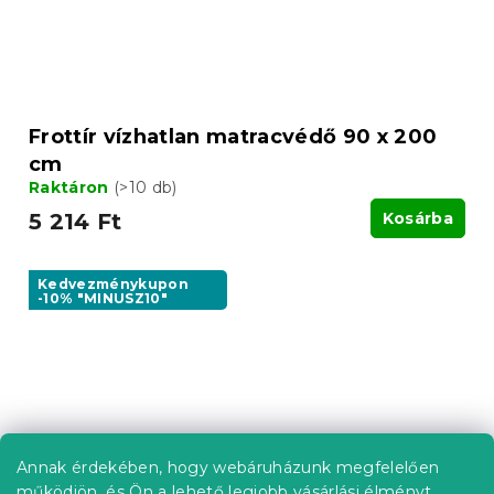
Frottír vízhatlan matracvédő 90 x 200
cm
Raktáron
(>10 db)
5 214 Ft
Kosárba
Kedvezménykupon
-10% "MINUSZ10"
Annak érdekében, hogy webáruházunk megfelelően
működjön, és Ön a lehető legjobb vásárlási élményt