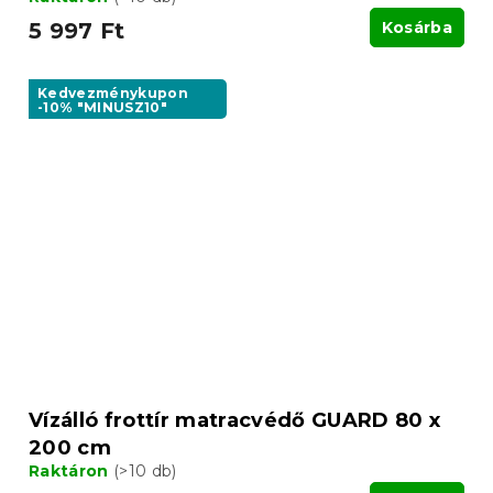
5 997 Ft
Kosárba
Kedvezménykupon
-10% "MINUSZ10"
Vízálló frottír matracvédő GUARD 80 x
200 cm
Raktáron
(>10 db)