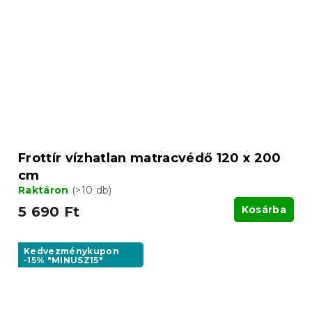
Frottír vízhatlan matracvédő 120 x 200
cm
Raktáron
(>10 db)
5 690 Ft
Kosárba
Kedvezménykupon
-15% "MINUSZ15"