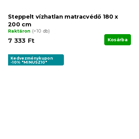
Steppelt vízhatlan matracvédő 180 x
200 cm
Raktáron
(>10 db)
7 333 Ft
Kosárba
Kedvezménykupon
-10% "MINUSZ10"