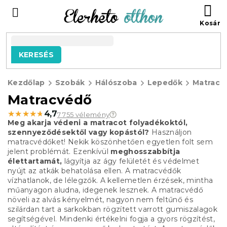
Ugrás
KO
a
fő
tartalomhoz
KERESÉS
Kezdőlap
Szobák
Hálószoba
Lepedők
Matracv
Matracvédő
★★★★★
★★★★★
4,7
7 755 vélemény
Meg akarja védeni a matracot folyadékoktól,
szennyeződésektől vagy kopástól?
Használjon
matracvédőket! Nekik köszönhetően egyetlen folt sem
jelent problémát. Ezenkívül
meghosszabbítja
élettartamát,
lágyítja az ágy felületét és védelmet
nyújt az atkák behatolása ellen. A matracvédők
vízhatlanok, de lélegzők. A kellemetlen érzések, mintha
műanyagon aludna, idegenek lesznek. A matracvédő
növeli az alvás kényelmét, nagyon nem feltűnő és
szilárdan tart a sarkokban rögzített varrott gumiszalagok
segítségével. Mindenki értékelni fogja a gyors rögzítést,