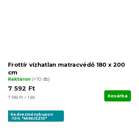
Frottír vízhatlan matracvédő 180 x 200
cm
Raktáron
(>10 db)
7 592 Ft
Kosárba
Egységár:
7 592 Ft / 1 db
Kedvezménykupon
-10% "MINUSZ10"