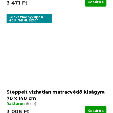
3 471 Ft
Kosárba
Kedvezménykupon
-10% "MINUSZ10"
Steppelt vízhatlan matracvédő kiságyra
70 x 140 cm
Raktáron
(5 db)
3 008 Ft
Kosárba