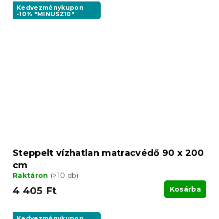
Kedvezménykupon
-10% "MINUSZ10"
Steppelt vízhatlan matracvédő 90 x 200
cm
Raktáron
(>10 db)
4 405 Ft
Kosárba
Kedvezménykupon