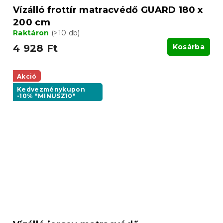
Vízálló frottír matracvédő GUARD 180 x
200 cm
Raktáron
(>10 db)
4 928 Ft
Kosárba
Akció
Kedvezménykupon
-10% "MINUSZ10"