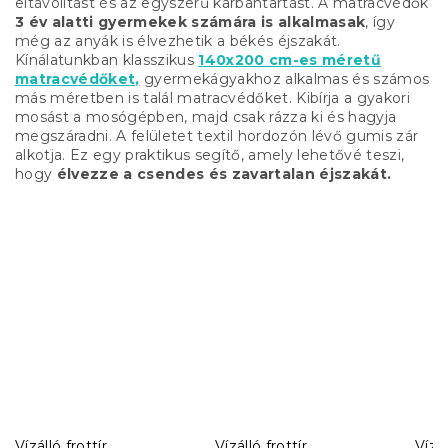
eltávolítást és az egyszerű karbantartást. A matracvédők
3 év alatti gyermekek számára is alkalmasak
, így
még az anyák is élvezhetik a békés éjszakát.
Kínálatunkban klasszikus
140x200 cm-es méretű
matracvédőket,
gyermekágyakhoz alkalmas és számos
más méretben is talál matracvédőket. Kibírja a gyakori
mosást a mosógépben, majd csak rázza ki és hagyja
megszáradni. A felületet textil hordozón lévő gumis zár
alkotja. Ez egy praktikus segítő, amely lehetővé teszi,
hogy
élvezze a csendes és zavartalan éjszakát.
Vízálló frottír
Vízálló frottír
Vízál