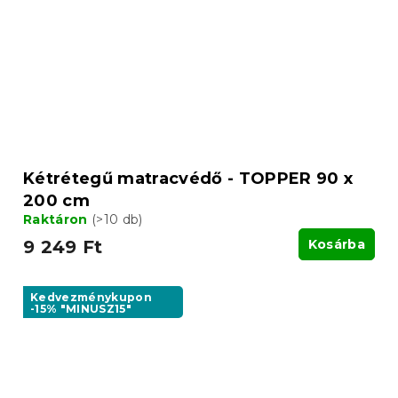
Kétrétegű matracvédő - TOPPER 90 x
200 cm
Raktáron
(>10 db)
9 249 Ft
Kosárba
Kedvezménykupon
-15% "MINUSZ15"