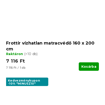
Frottír vízhatlan matracvédő 160 x 200
cm
Raktáron
(>10 db)
7 116 Ft
Kosárba
Egységár:
7 116 Ft / 1 db
Kedvezménykupon
-10% "MINUSZ10"