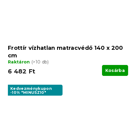
Frottír vízhatlan matracvédő 140 x 200
cm
Raktáron
(>10 db)
6 482 Ft
Kosárba
Kedvezménykupon
-10% "MINUSZ10"