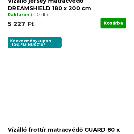
Vízálló jersey matracvédő
DREAMSHIELD 180 x 200 cm
Raktáron
(>10 db)
5 227 Ft
Kosárba
Kedvezménykupon
-10% "MINUSZ10"
Vízálló frottír matracvédő GUARD 80 x