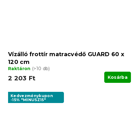
Vízálló frottír matracvédő GUARD 60 x
120 cm
Raktáron
(>10 db)
2 203 Ft
Kosárba
Kedvezménykupon
-15% "MINUSZ15"