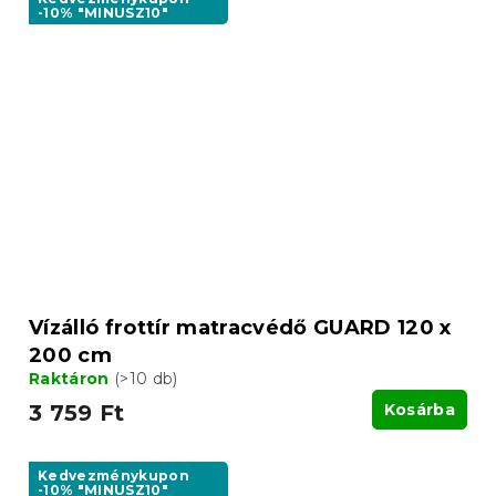
-10% "MINUSZ10"
Vízálló frottír matracvédő GUARD 120 x
200 cm
Raktáron
(>10 db)
3 759 Ft
Kosárba
Kedvezménykupon
-10% "MINUSZ10"