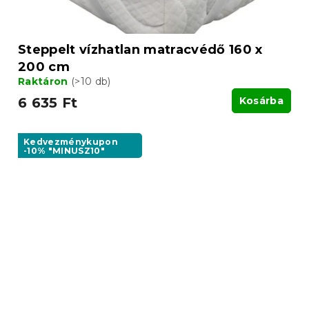
Steppelt vízhatlan matracvédő 160 x
200 cm
Raktáron
(>10 db)
6 635 Ft
Kosárba
Kedvezménykupon
-10% "MINUSZ10"