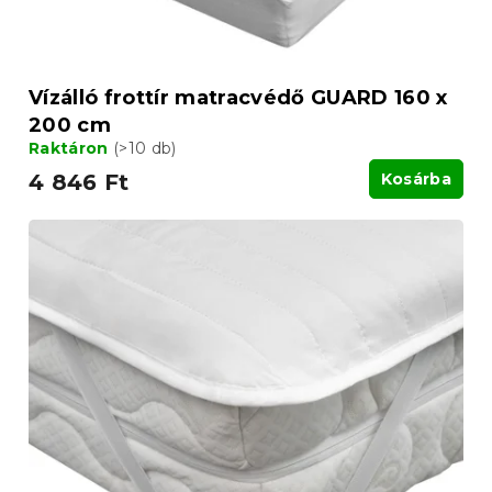
Vízálló frottír matracvédő GUARD 160 x
200 cm
Raktáron
(>10 db)
4 846 Ft
Kosárba