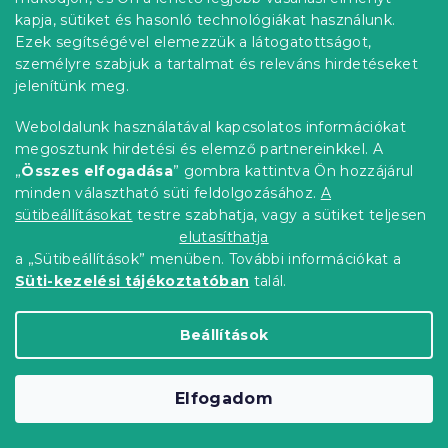
kapja, sütiket és hasonló technológiákat használunk.
Ezek segítségével elemezzük a látogatottságot,
személyre szabjuk a tartalmat és releváns hirdetéseket
jelenítünk meg.
Kétrétegű matracvédő - TOPPER 120 x
Weboldalunk használatával kapcsolatos információkat
200 cm
megosztunk hirdetési és elemző partnereinkkel. A
Raktáron
(5 db)
„
Összes elfogadása
” gombra kattintva Ön hozzájárul
10 696 Ft
Kosárba
minden választható süti feldolgozásához.
A
sütibeállításokat
testre szabhatja, vagy a sütiket teljesen
elutasíthatja
Kedvezménykupon
-10% "MINUSZ10"
a „Sütibeállítások” menüben. További információkat a
Süti-kezelési tájékoztatóban
talál.
Beállítások
Elfogadom