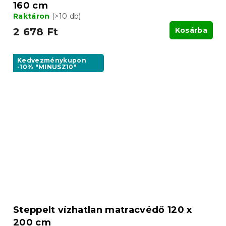
160 cm
Raktáron
(>10 db)
2 678 Ft
Kosárba
Kedvezménykupon
-10% "MINUSZ10"
Steppelt vízhatlan matracvédő 120 x
200 cm