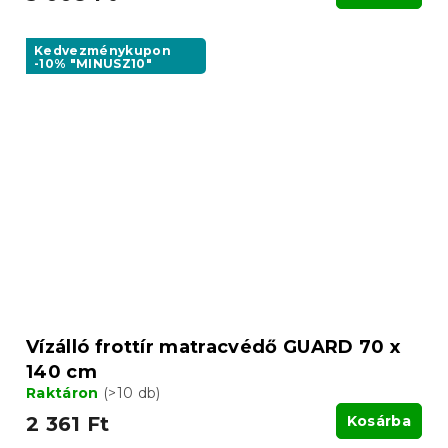
Kedvezménykupon
-10% "MINUSZ10"
Vízálló frottír matracvédő GUARD 70 x
140 cm
Raktáron
(>10 db)
2 361 Ft
Kosárba