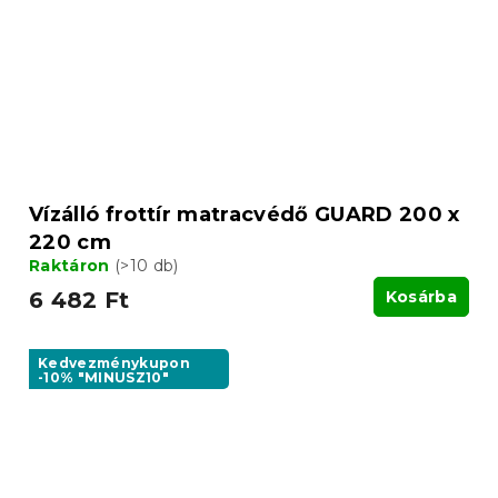
Vízálló frottír matracvédő GUARD 200 x
220 cm
Raktáron
(>10 db)
6 482 Ft
Kosárba
Kedvezménykupon
-10% "MINUSZ10"