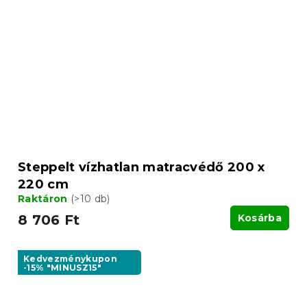
Steppelt vízhatlan matracvédő 200 x
220 cm
Raktáron
(>10 db)
8 706 Ft
Kosárba
Kedvezménykupon
-15% "MINUSZ15"