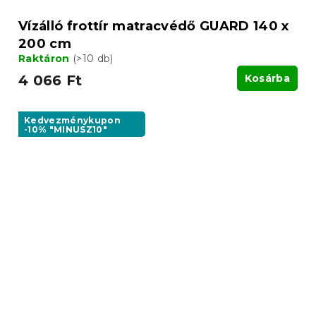
Vízálló frottír matracvédő GUARD 140 x
200 cm
Raktáron
(>10 db)
4 066 Ft
Kosárba
Kedvezménykupon
-10% "MINUSZ10"