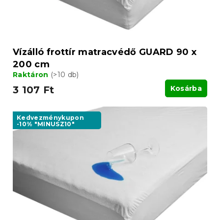
s
e
t
á
j
a
Vízálló frottír matracvédő GUARD 90 x
200 cm
Raktáron
(>10 db)
3 107 Ft
Kosárba
Kedvezménykupon
-10% "MINUSZ10"