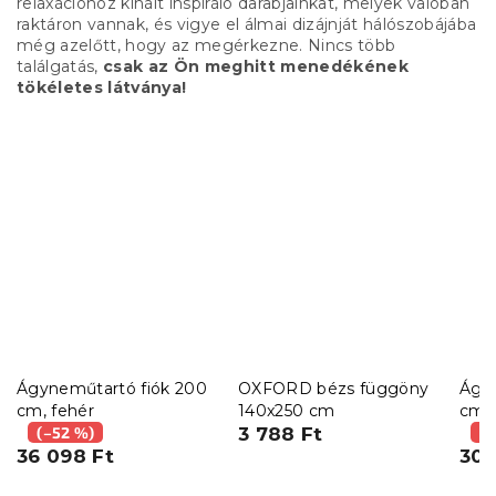
relaxációhoz kínált inspiráló darabjainkat, melyek valóban
raktáron vannak, és vigye el álmai dizájnját hálószobájába
még azelőtt, hogy az megérkezne. Nincs több
találgatás,
csak az Ön meghitt menedékének
tökéletes látványa!
Ágyneműtartó fiók 200
OXFORD bézs függöny
Ágyn
cm, fehér
140x250 cm
cm, 
(–52 %)
3 788 Ft
(–
36 098 Ft
30 