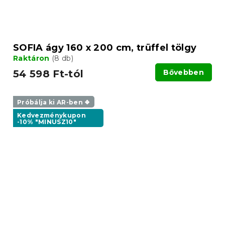
SOFIA ágy 160 x 200 cm, trüffel tölgy
Raktáron
(8 db)
54 598 Ft-tól
Bővebben
Próbálja ki AR-ben ❖
Kedvezménykupon
-10% "MINUSZ10"