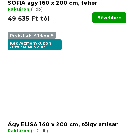
SOFIA ágy 160 x 200 cm, fehér
Raktáron
(1 db)
49 635 Ft-tól
Bővebben
Próbálja ki AR-ben ❖
Kedvezménykupon
-10% "MINUSZ10"
Ágy ELISA 140 x 200 cm, tölgy artisan
Raktáron
(>10 db)