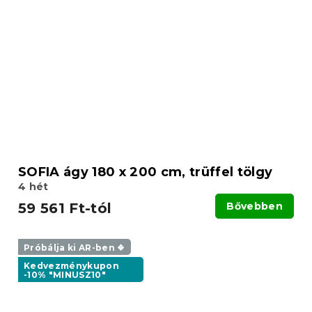
SOFIA ágy 180 x 200 cm, trüffel tölgy
4 hét
59 561 Ft-tól
Bővebben
Próbálja ki AR-ben ❖
Kedvezménykupon
-10% "MINUSZ10"