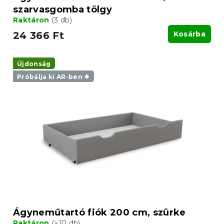
szarvasgomba tölgy
Raktáron
(3 db)
24 366 Ft
Kosárba
Újdonság
Próbálja ki AR-ben ❖
Ágyneműtartó fiók 200 cm, szürke
Raktáron
(>10 db)