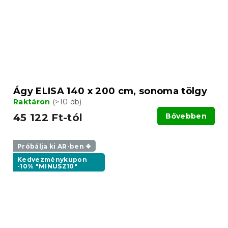
Ágy ELISA 140 x 200 cm, sonoma tölgy
Raktáron
(>10 db)
45 122 Ft-tól
Bővebben
Próbálja ki AR-ben ❖
Kedvezménykupon
-10% "MINUSZ10"