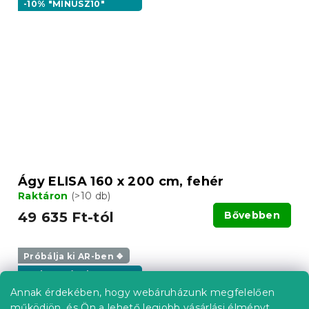
-10% "MINUSZ10"
Ágy ELISA 160 x 200 cm, fehér
Raktáron
(>10 db)
49 635 Ft-tól
Bővebben
Próbálja ki AR-ben ❖
Kedvezménykupon
-10% "MINUSZ10"
Annak érdekében, hogy webáruházunk megfelelően
működjön, és Ön a lehető legjobb vásárlási élményt