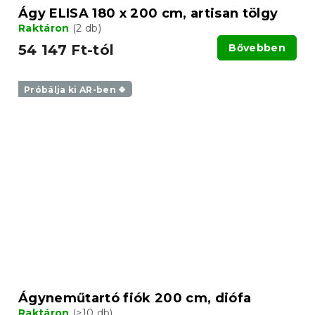
Ágy ELISA 180 x 200 cm, artisan tölgy
Raktáron
(2 db)
54 147 Ft-tól
Bővebben
Próbálja ki AR-ben ❖
Ágyneműtartó fiók 200 cm, diófa
Raktáron
(>10 db)