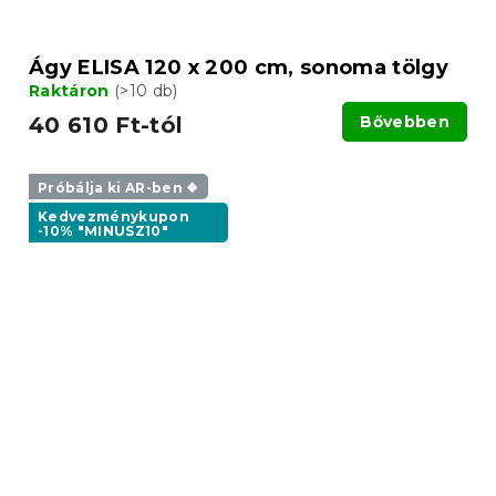
Ágy ELISA 120 x 200 cm, sonoma tölgy
Raktáron
(>10 db)
40 610 Ft-tól
Bővebben
Próbálja ki AR-ben ❖
Kedvezménykupon
-10% "MINUSZ10"