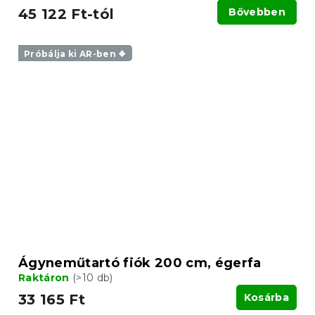
45 122 Ft-tól
Bővebben
Próbálja ki AR-ben ❖
Ágyneműtartó fiók 200 cm, égerfa
Raktáron
(>10 db)
33 165 Ft
Kosárba