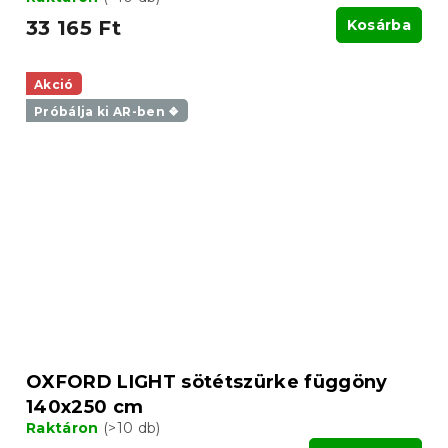
33 165 Ft
Kosárba
Akció
Próbálja ki AR-ben ❖
OXFORD LIGHT sötétszürke függöny
140x250 cm
Raktáron
(>10 db)