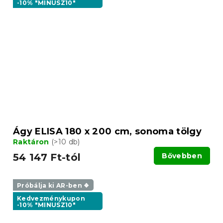
-10% "MINUSZ10"
Ágy ELISA 180 x 200 cm, sonoma tölgy
Raktáron
(>10 db)
54 147 Ft-tól
Bővebben
Próbálja ki AR-ben ❖
Kedvezménykupon
-10% "MINUSZ10"