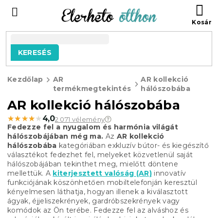
Ugrás
KO
a
fő
tartalomhoz
KERESÉS
Kezdőlap
AR
AR kollekció
termékmegtekintés
hálószobába
AR kollekció hálószobába
★★★★★
★★★★★
4,0
2 071 vélemény
Fedezze fel a nyugalom és harmónia világát
hálószobájában még ma.
Az
AR kollekció
hálószobába
kategóriában exkluzív bútor- és kiegészítő
választékot fedezhet fel, melyeket közvetlenül saját
hálószobájában tekinthet meg, mielőtt döntene
mellettük. A
kiterjesztett valóság (AR)
innovatív
funkciójának köszönhetően mobiltelefonján keresztül
kényelmesen láthatja, hogyan illenek a kiválasztott
ágyak, éjjeliszekrények, gardróbszekrények vagy
komódok az Ön terébe. Fedezze fel az alváshoz és