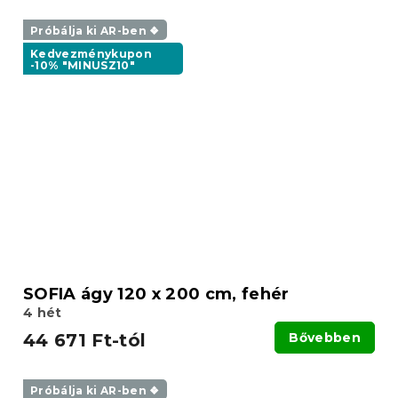
Próbálja ki AR-ben ❖
Kedvezménykupon
-10% "MINUSZ10"
SOFIA ágy 120 x 200 cm, fehér
4 hét
44 671 Ft-tól
Bővebben
Próbálja ki AR-ben ❖