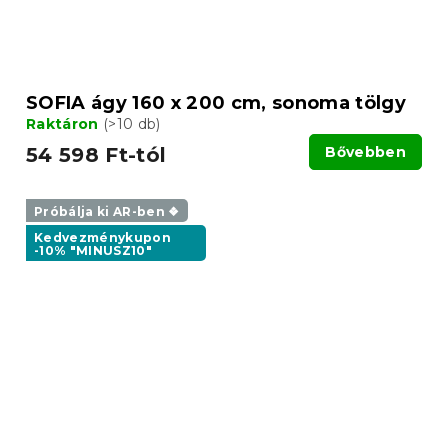
SOFIA ágy 160 x 200 cm, sonoma tölgy
Raktáron
(>10 db)
54 598 Ft-tól
Bővebben
Próbálja ki AR-ben ❖
Kedvezménykupon
-10% "MINUSZ10"