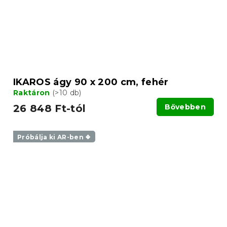
IKAROS ágy 90 x 200 cm, fehér
Raktáron
(>10 db)
26 848 Ft-tól
Bővebben
Próbálja ki AR-ben ❖