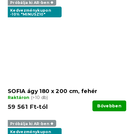
Próbálja ki AR-ben ❖
Kedvezménykupon
-10% "MINUSZ10"
SOFIA ágy 180 x 200 cm, fehér
Raktáron
(>10 db)
59 561 Ft-tól
Bővebben
Próbálja ki AR-ben ❖
Kedvezménykupon