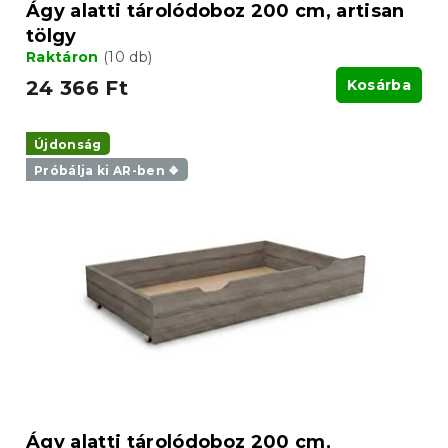
a
Ágy alatti tárolódoboz 200 cm, artisan
tölgy
Raktáron
(10 db)
24 366 Ft
Kosárba
Újdonság
Próbálja ki AR-ben ❖
Ágy alatti tárolódoboz 200 cm,