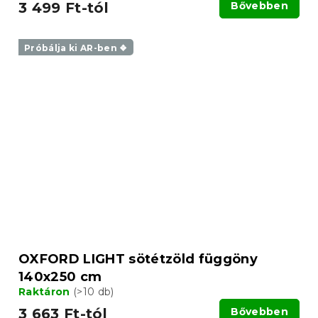
3 499 Ft-tól
Bővebben
Próbálja ki AR-ben ❖
OXFORD LIGHT sötétzöld függöny
140x250 cm
Raktáron
(>10 db)
3 663 Ft-tól
Bővebben