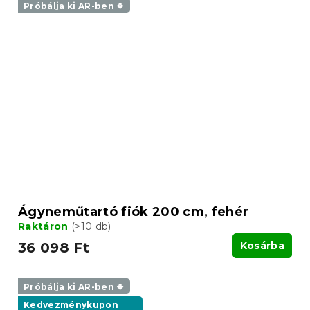
Próbálja ki AR-ben ❖
Ágyneműtartó fiók 200 cm, fehér
Raktáron
(>10 db)
36 098 Ft
Kosárba
Próbálja ki AR-ben ❖
Kedvezménykupon