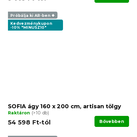
Próbálja ki AR-ben ❖
Kedvezménykupon
-10% "MINUSZ10"
SOFIA ágy 160 x 200 cm, artisan tölgy
Raktáron
(>10 db)
54 598 Ft-tól
Bővebben