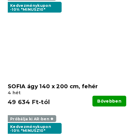
Kedvezménykupon
-10% "MINUSZ10"
SOFIA ágy 140 x 200 cm, fehér
4 hét
49 634 Ft-tól
Bővebben
Próbálja ki AR-ben ❖
Kedvezménykupon
-10% "MINUSZ10"