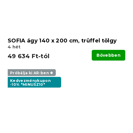
SOFIA ágy 140 x 200 cm, trüffel tölgy
4 hét
49 634 Ft-tól
Bővebben
Próbálja ki AR-ben ❖
Kedvezménykupon
-10% "MINUSZ10"