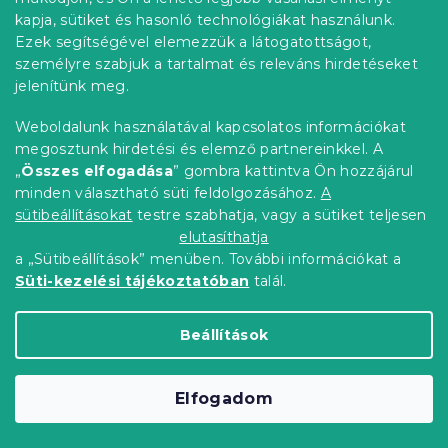
kapja, sütiket és hasonló technológiákat használunk.
Ezek segítségével elemezzük a látogatottságot,
személyre szabjuk a tartalmat és releváns hirdetéseket
jelenítünk meg.
Weboldalunk használatával kapcsolatos információkat
megosztunk hirdetési és elemző partnereinkkel. A
„
Összes elfogadása
” gombra kattintva Ön hozzájárul
minden választható süti feldolgozásához.
A
sütibeállításokat
testre szabhatja, vagy a sütiket teljesen
IKAROS ágy 90 x 200 cm, artisan
elutasíthatja
tölgy/fehér
a „Sütibeállítások” menüben. További információkat a
Raktáron
(>10 db)
Süti-kezelési tájékoztatóban
talál.
26 848 Ft-tól
Bővebben
Beállítások
Próbálja ki AR-ben ❖
Kedvezménykupon
-10% "BTS10"
Elfogadom