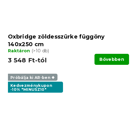
Oxbridge zöldesszürke függöny
140x250 cm
Raktáron
(>10 db)
3 548 Ft-tól
Bővebben
Próbálja ki AR-ben ❖
Kedvezménykupon
-10% "MINUSZ10"