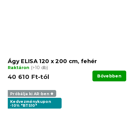
Ágy ELISA 120 x 200 cm, fehér
Raktáron
(>10 db)
40 610 Ft-tól
Bővebben
Próbálja ki AR-ben ❖
Kedvezménykupon
-10% "BTS10"