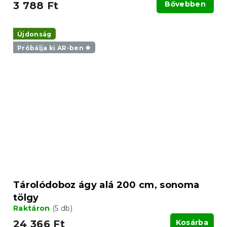
3 788 Ft
Bővebben
Újdonság
Próbálja ki AR-ben ❖
Tárolódoboz ágy alá 200 cm, sonoma
tölgy
Raktáron
(5 db)
24 366 Ft
Kosárba