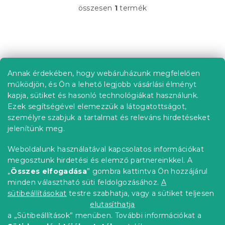
összesen
1
termék
L
i
s
t
L
a
á
i
b
r
Annak érdekében, hogy webáruházunk megfelelően
Információ az Ön számára
á
l
működjön, és Ön a lehető legjobb vásárlási élményt
n
é
Rendelés követése
kapja, sütiket és hasonló technológiákat használunk.
y
c
Ezek segítségével elemezzük a látogatottságot,
í
Szállítási lehetőségek
t
személyre szabjuk a tartalmat és releváns hirdetéseket
Fizetési lehetőségek
á
jelenítünk meg.
Reklamáció és áruvisszaküldés
s
e
Elérhetőség
Weboldalunk használatával kapcsolatos információkat
l
Általános szerződési feltételek
megosztunk hirdetési és elemző partnereinkkel. A
e
Adatvédelmi nyilatkozat
„
Összes elfogadása
” gombra kattintva Ön hozzájárul
m
minden választható süti feldolgozásához.
A
Blog
e
i
sütibeállításokat
testre szabhatja, vagy a sütiket teljesen
Partnereinknek
elutasíthatja
a „Sütibeállítások” menüben. További információkat a