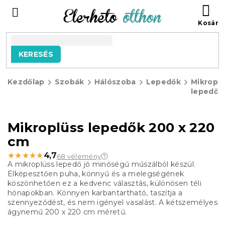
Ugrás
KO
a
fő
tartalomhoz
KERESÉS
Kezdőlap
Szobák
Hálószoba
Lepedők
Mikropl
lepedők
Mikroplüss lepedők 200 x 220
cm
★★★★★
★★★★★
4,7
68 vélemény
A mikroplüss lepedő jó minőségű műszálból készül.
Elképesztően puha, könnyű és a melegségének
köszönhetően ez a kedvenc választás, különösen téli
hónapokban. Könnyen karbantartható, taszítja a
szennyeződést, és nem igényel vasalást. A kétszemélyes
ágynemű 200 x 220 cm méretű.