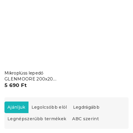
Mikroplüss lepedő
GLENMOORE 200x200
cm zöld
5 690 Ft
T
e
Ajánljuk
Legolcsóbb elöl
Legdrágább
r
Legnépszerűbb termékek
ABC szerint
m
é