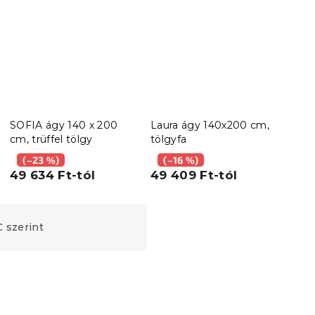
SOFIA ágy 140 x 200
Laura ágy 140x200 cm,
Ágy 
cm, trüffel tölgy
tölgyfa
cm, 
(–23 %)
(–16 %)
(–
49 634 Ft-tól
49 409 Ft-tól
45 
 szerint
Újdonság
Próbálja ki AR-ben ❖