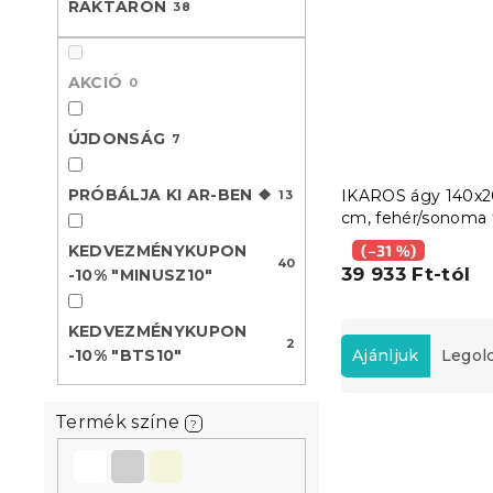
RAKTÁRON
38
l
AKCIÓ
0
ÚJDONSÁG
7
PRÓBÁLJA KI AR-BEN ❖
IKAROS ágy 140x
13
cm, fehér/sonoma 
KEDVEZMÉNYKUPON
(–31 %)
40
39 933 Ft-tól
-10% "MINUSZ10"
T
KEDVEZMÉNYKUPON
2
e
-10% "BTS10"
Ajánljuk
Legol
r
m
T
Termék színe
é
?
e
k
Újdonság
r
e