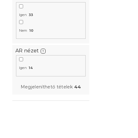
Igen
33
Nem
10
IKAROS ágy
artisan tölg
4 hét
AR nézet
?
39 933 Ft-t
Igen
14
Újdonság
Megjeleníthető tételek
44
Próbálja ki AR
Kedvezményk
-10% "MINUSZ1