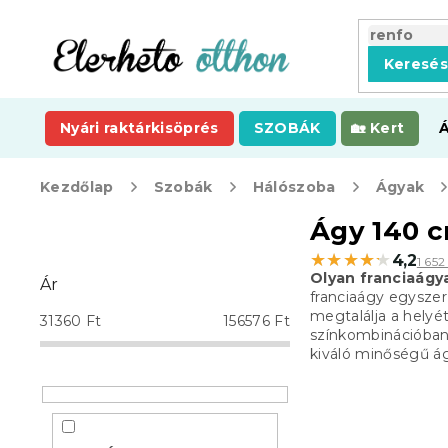
Ugrás
a
fő
Keresé
tartalomhoz
Nyári raktárkisöprés
SZOBÁK
Kert
Kezdőlap
Szobák
Hálószoba
Ágyak
O
Ágy 140 
l
★★★★★
★★★★★
4,2
1 65
d
Olyan franciaágy
Ár
a
franciaágy egyszer
l
megtalálja a helyét
31360
Ft
156576
Ft
s
színkombinációban
kiváló minőségű ágy
ó
p
a
n
e