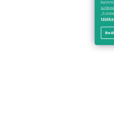
kattin
49 634 Ft-
sütibeá
„Sütib
tájék
Próbálja ki AR
Beál
Kedvezményk
-10% "MINUSZ1
Ágy ELISA 1
sonoma töl
Raktáron
(>10 
45 122 Ft-t