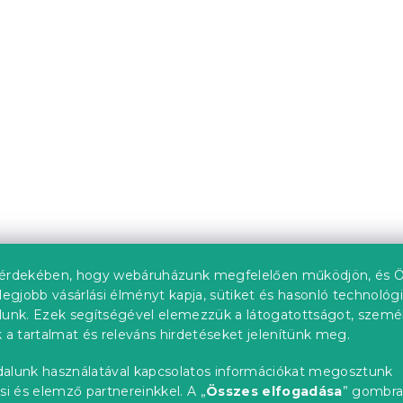
 140x200 cm,
IKAROS DOUBLE ágy 14
ma tölgy
200 cm, fehér/sonoma 
Raktáron
(>10 db)
ól
39 933 Ft-tól
-ben ❖
Kedvezménykupon
-10% "MINUSZ10"
upon
0"
érdekében, hogy webáruházunk megfelelően működjön, és Ö
legjobb vásárlási élményt kapja, sütiket és hasonló technológ
lunk. Ezek segítségével elemezzük a látogatottságot, szemé
 a tartalmat és releváns hirdetéseket jelenítünk meg.
40 x 200 cm,
ADA ágy 140x200 cm,
alunk használatával kapcsolatos információkat megosztunk
gy
fenyőfa
si és elemző partnereinkkel. A „
Összes elfogadása
” gombr
db)
Raktáron
(>10 db)