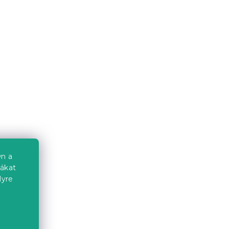
0 x
SOFIA ágy 140 x 200 cm,
tölgy
trüffel tölgy
Raktáron
(1 db)
49 634 Ft-tól
Kedvezménykupon
-10% "MINUSZ10"
n a
iákat
lyre
Laura ágy 140x200 cm,
fenyőfa
a
Raktáron
(>10 db)