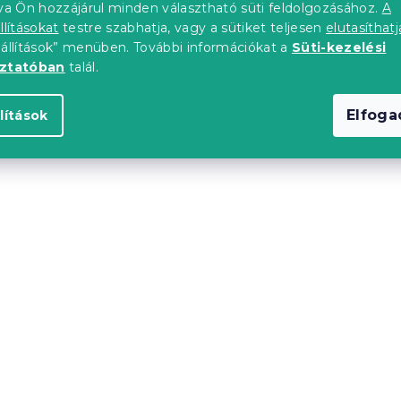
tva Ön hozzájárul minden választható süti feldolgozásához.
A
tól
31 360 Ft-tól
llításokat
testre szabhatja, vagy a sütiket teljesen
elutasíthatj
eállítások” menüben. További információkat a
Süti-kezelési
oztatóban
talál.
-ben ❖
Próbálja ki AR-ben ❖
Elfog
lítások
upon
Kedvezménykupon
0"
-10% "MINUSZ10"
40 x 200 cm,
Ágy ELISA 140 x 200 cm
gy
tölgy artisan
db)
Raktáron
(>10 db)
ól
45 122 Ft-tól