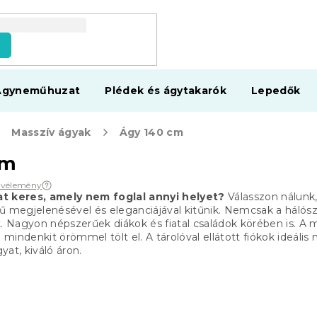
s
Ágyneműhuzat
Plédek és ágytakarók
Lepedők
Masszív ágyak
Ágy 140 cm
cm
2 vélemény
at keres, amely nem foglal annyi helyet?
Válasszon nálunk
ű megjelenésével és eleganciájával kitűnik.
Nemcsak a hálósz
.
Nagyon népszerűek diákok és fiatal családok körében is.
A m
 mindenkit örömmel tölt el.
A tárolóval ellátott fiókok ideáli
at, kiváló áron.