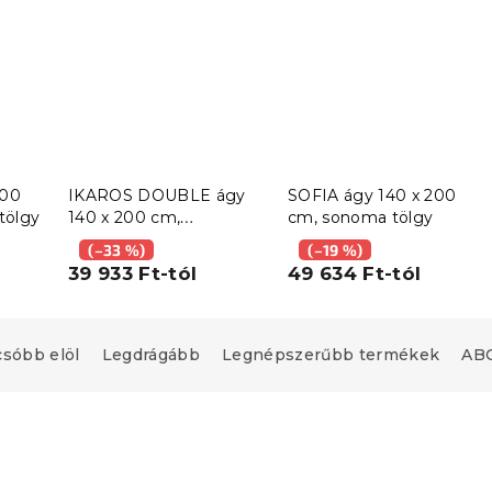
200
IKAROS DOUBLE ágy
SOFIA ágy 140 x 200
tölgy
140 x 200 cm,
cm, sonoma tölgy
fehér/sonoma tölgy
(–33 %)
(–19 %)
39 933 Ft-tól
49 634 Ft-tól
csóbb elöl
Legdrágább
Legnépszerűbb termékek
ABC
Újdonság