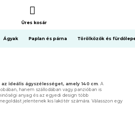
Üres kosár
KOSÁR
Ágyak
Paplan és párna
Törölközők és fürdőlep
,
az ideális ágyszélességet, amely 140 cm
.
A
obában, hanem szállodában vagy panzióban is
inőségi anyag és az egyedi design több
s megoldást jelentenek kis lakótér számára.
Válasszon egy