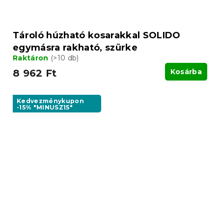
Tároló húzható kosarakkal SOLIDO
egymásra rakható, szürke
Raktáron
(>10 db)
8 962 Ft
Kosárba
Kedvezménykupon
-15% "MINUSZ15"