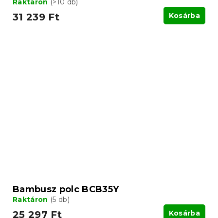
Raktáron
(>10 db)
31 239 Ft
Kosárba
Bambusz polc BCB35Y
Raktáron
(5 db)
25 297 Ft
Kosárba