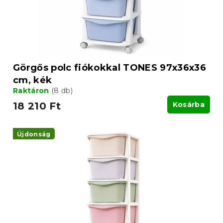
é
i
s
s
e
t
á
j
a
Görgős polc fiókokkal TONES 97x36x36
cm, kék
Raktáron
(8 db)
18 210 Ft
Kosárba
Újdonság