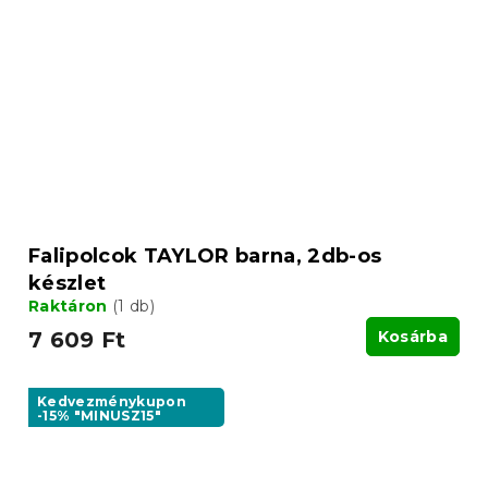
Falipolcok TAYLOR barna, 2db-os
készlet
Raktáron
(1 db)
7 609 Ft
Kosárba
Kedvezménykupon
-15% "MINUSZ15"