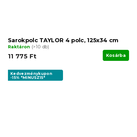
Sarokpolc TAYLOR 4 polc, 125x34 cm
Raktáron
(>10 db)
11 775 Ft
Kosárba
Kedvezménykupon
-15% "MINUSZ15"