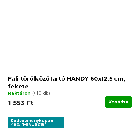
Fali törölközőtartó HANDY 60x12,5 cm,
fekete
Raktáron
(>10 db)
1 553 Ft
Kosárba
Kedvezménykupon
-15% "MINUSZ15"