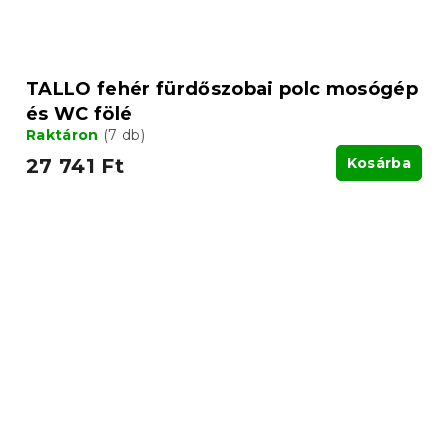
TALLO fehér fürdőszobai polc mosógép
és WC fölé
Raktáron
(7 db)
27 741 Ft
Kosárba