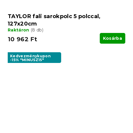
TAYLOR fali sarokpolc 5 polccal,
127x20cm
Raktáron
(8 db)
10 962 Ft
Kosárba
Kedvezménykupon
-15% "MINUSZ15"