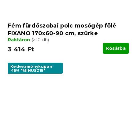
Fém fürdőszobai polc mosógép fölé
FIXANO 170x60-90 cm, szürke
Raktáron
(>10 db)
3 414 Ft
Kosárba
Kedvezménykupon
-15% "MINUSZ15"