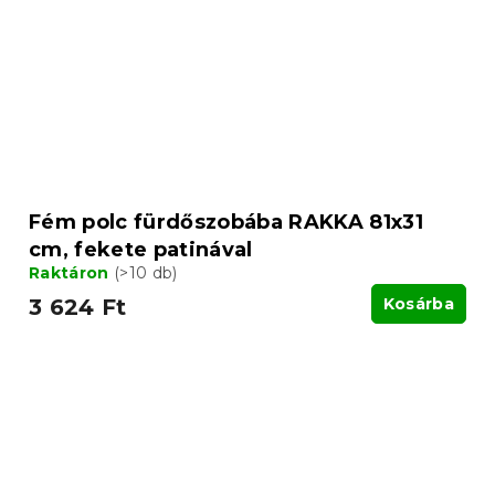
Fém polc fürdőszobába RAKKA 81x31
cm, fekete patinával
Raktáron
(>10 db)
3 624 Ft
Kosárba