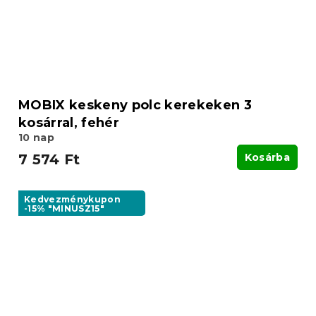
MOBIX keskeny polc kerekeken 3
kosárral, fehér
10 nap
7 574 Ft
Kosárba
Kedvezménykupon
-15% "MINUSZ15"