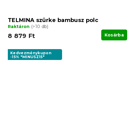
TELMINA szürke bambusz polc
Raktáron
(>10 db)
8 879 Ft
Kosárba
Kedvezménykupon
-15% "MINUSZ15"