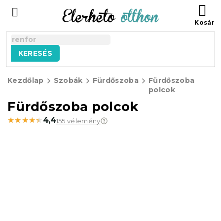
Ugrás
KO
a
fő
tartalomhoz
KERESÉS
Kezdőlap
Szobák
Fürdőszoba
Fürdőszoba
polcok
Fürdőszoba polcok
★★★★★
★★★★★
4,4
155 vélemény