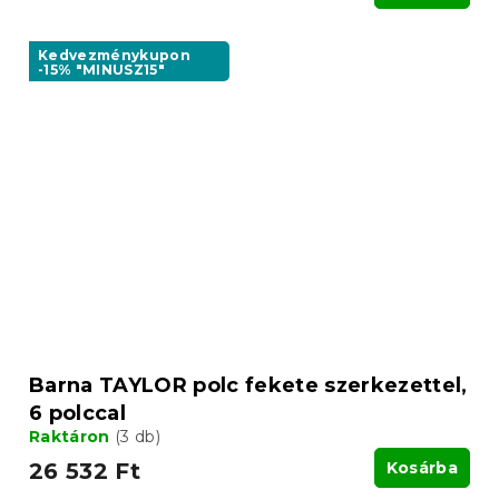
Kedvezménykupon
-15% "MINUSZ15"
Barna TAYLOR polc fekete szerkezettel,
6 polccal
Raktáron
(3 db)
26 532 Ft
Kosárba