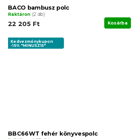
BACO bambusz polc
Raktáron
(2 db)
22 205 Ft
Kosárba
Kedvezménykupon
-15% "MINUSZ15"
BBC66WT fehér könyvespolc