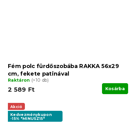
Fém polc fürdőszobába RAKKA 56x29
cm, fekete patinával
Raktáron
(>10 db)
2 589 Ft
Kosárba
Akció
Kedvezménykupon
-15% "MINUSZ15"