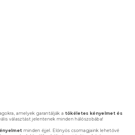
gokra, amelyek garantálják a
tökéletes kényelmet és
eális választást jelentenek minden hálószobába!
kényelmet
minden éjjel. Előnyös csomagjaink lehetővé