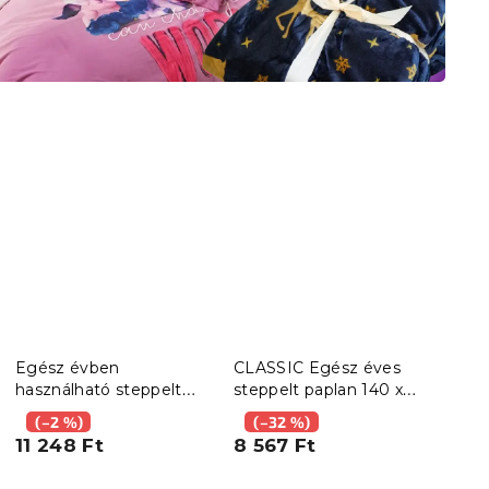
Egész évben
CLASSIC Egész éves
Nyár
használható steppelt
steppelt paplan 140 x
140 
paplan 140x200 cm
200 cm párnával 70 x
70 x
(–2 %)
(–32 %)
(–
párnával STELLA ALOE
90 cm
11 248 Ft
8 567 Ft
6 6
VERA 70x90 cm, fehér