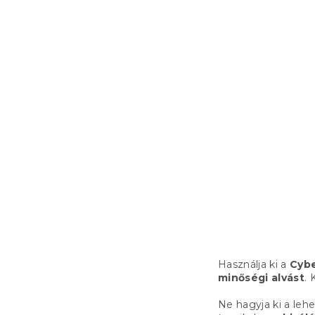
-10% "BTS10"
KOMFORT E
steppelt pa
párnával 70
Raktáron
(>10 
8 682 Ft
Használja ki a
Cyb
minőségi alvást
.
Ne hagyja ki a le