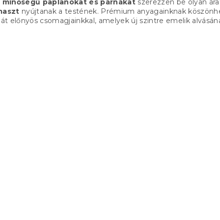
ó minőségű paplanokat és párnákat
szerezzen be olyan ára
r
maszt
nyújtanak a testének. Prémium anyagainknak köszönh
á
ját előnyös csomagjainkkal, amelyek új szintre emelik alvásána
n
y
í
t
á
s
e
l
e
m
e
i