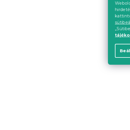
11 248 Ft
Webold
hirdeté
kattin
sütibeá
„Sütib
tájék
Beál
Egész éves 
cm párnával
COLOR SZÜ
Raktáron
(>10 
9 224 Ft