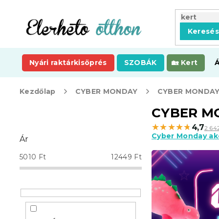
Ugrás
a
fő
Keresé
tartalomhoz
Nyári raktárkisöprés
SZOBÁK
Kert
Kezdőlap
CYBER MONDAY
CYBER MONDAY 
O
CYBER MO
l
★★★★★
★★★★★
4,7
2 64
d
Cyber Monday ak
Ár
a
l
5010
Ft
12449
Ft
s
ó
p
a
n
e