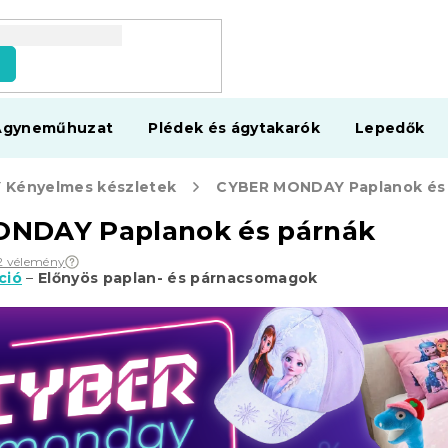
s
Ágyneműhuzat
Plédek és ágytakarók
Lepedők
Kényelmes készletek
CYBER MONDAY Paplanok és
NDAY Paplanok és párnák
2 vélemény
ció
–
Előnyös paplan- és párnacsomagok