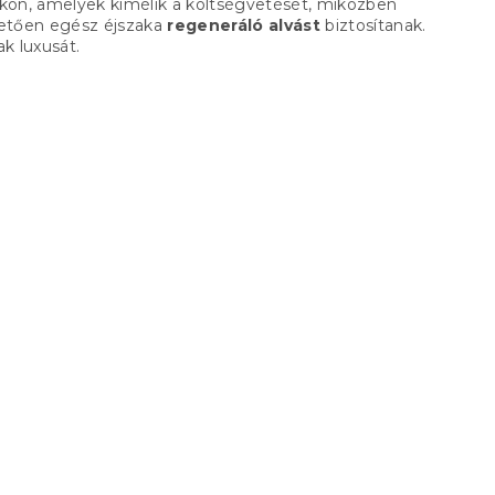
kon, amelyek kímélik a költségvetését, miközben
etően egész éjszaka
regeneráló alvást
biztosítanak.
k luxusát.