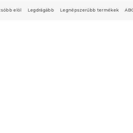
csóbb elöl
Legdrágább
Legnépszerűbb termékek
ABC
Kiárusítás
Kedvezménykupon
-10% "BTS10"
sz éves steppelt
Fehér babatakaró 135 x
x 200 cm párnával
és párna 45 x 65 cm
és kispárnával 40
db)
Raktáron
(>10 db)