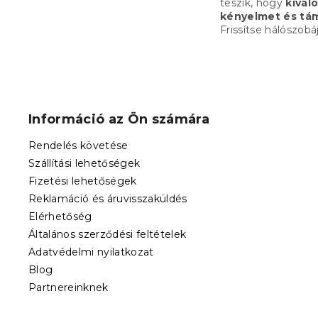
teszik, hogy
kivál
kényelmet és tá
Frissítse hálószobá
L
á
b
Információ az Ön számára
l
é
Rendelés követése
c
Szállítási lehetőségek
Fizetési lehetőségek
Reklamáció és áruvisszaküldés
Elérhetőség
Általános szerződési feltételek
Adatvédelmi nyilatkozat
Blog
Partnereinknek