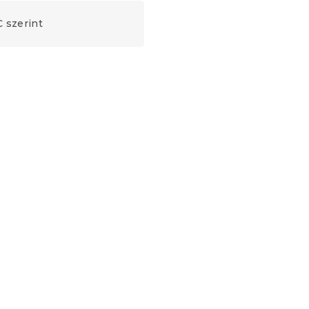
 szerint
 90 cm
Nyári paplan 140 x 200 cm
párnával 50 x 70 cm
Raktáron
(>10 db)