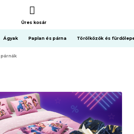
Üres kosár
KOSÁR
Ágyak
Paplan és párna
Törölközők és fürdőlep
 párnák