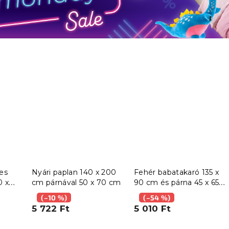
es
Nyári paplan 140 x 200
Fehér babatakaró 135 x
0 x
cm párnával 50 x 70 cm
90 cm és párna 45 x 65
0 x
cm
(–10 %)
(–54 %)
val 40
5 722 Ft
5 010 Ft