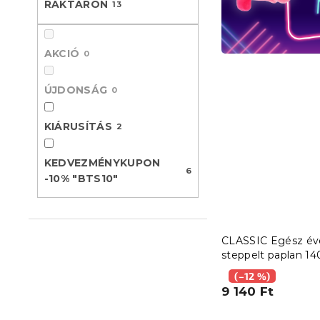
RAKTÁRON
13
l
AKCIÓ
0
ÚJDONSÁG
0
KIÁRUSÍTÁS
2
KEDVEZMÉNYKUPON
6
-10% "BTS10"
CLASSIC Egész év
steppelt paplan 14
200 cm párnával 7
(–12 %)
90 cm és kispárná
9 140 Ft
x 50 cm