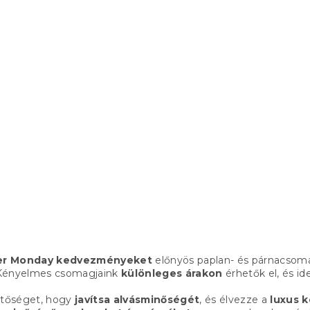
gész éves
plan 140 x 200 cm
 x 90 cm
db)
L
i
er Monday kedvezményeket
előnyös paplan- és párnacsoma
s
 Kényelmes csomagjaink
különleges árakon
érhetők el, és id
t
a
hetőséget, hogy
javítsa alvásminőségét
, és élvezze a
luxus 
i