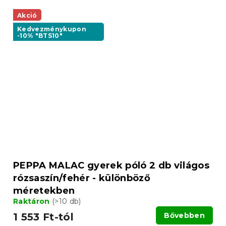
Akció
Kedvezménykupon
-10% "BTS10"
PEPPA MALAC gyerek póló 2 db világos
rózsaszín/fehér - különböző
méretekben
Raktáron
(>10 db)
1 553 Ft-tól
Bővebben