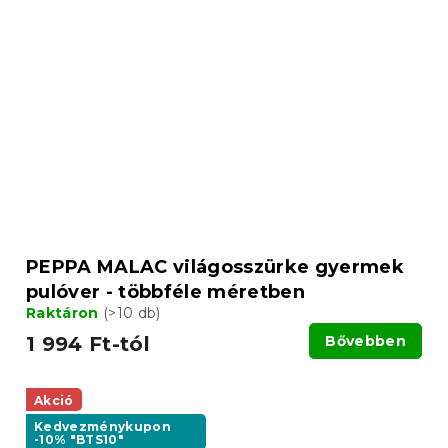
PEPPA MALAC világosszürke gyermek
pulóver - többféle méretben
Raktáron
(>10 db)
1 994 Ft-tól
Bővebben
Akció
Kedvezménykupon
-10% "BTS10"