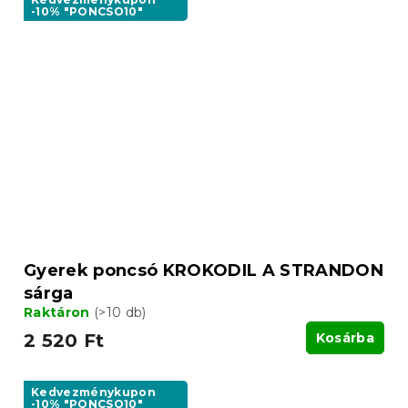
-10% "PONCSO10"
Gyerek poncsó KROKODIL A STRANDON
sárga
Raktáron
(>10 db)
2 520 Ft
Kosárba
Kedvezménykupon
-10% "PONCSO10"