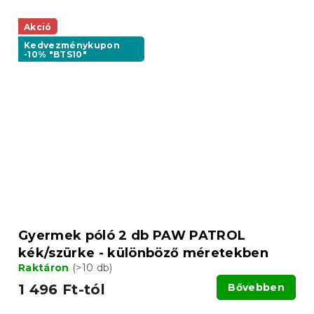
Akció
Kedvezménykupon
-10% "BTS10"
Gyermek póló 2 db PAW PATROL
kék/szürke - különböző méretekben
Raktáron
(>10 db)
1 496 Ft-tól
Bővebben