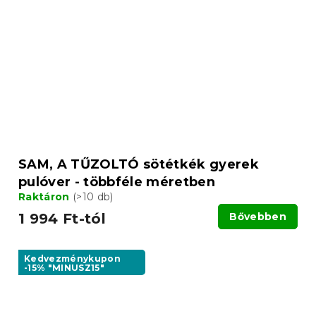
SAM, A TŰZOLTÓ sötétkék gyerek
pulóver - többféle méretben
Raktáron
(>10 db)
1 994 Ft-tól
Bővebben
Kedvezménykupon
-15% "MINUSZ15"