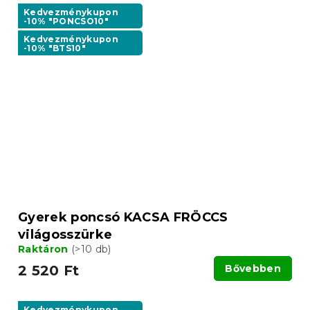
Kedvezménykupon
-10% "PONCSO10"
Kedvezménykupon
-10% "BTS10"
Gyerek poncsó KACSA FRÖCCS
világosszürke
Raktáron
(>10 db)
2 520 Ft
Bővebben
Kedvezménykupon