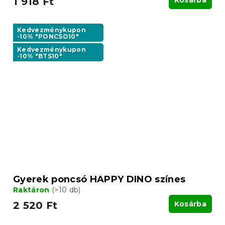
1 918 Ft
Kedvezménykupon
-10% "PONCSO10"
Kedvezménykupon
-10% "BTS10"
Gyerek poncsó HAPPY DINO színes
Raktáron
(>10 db)
2 520 Ft
Kosárba