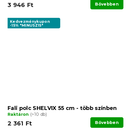
3 946 Ft
Bővebben
Kedvezménykupon
-15% "MINUSZ15"
Fali polc SHELVIX 55 cm - több színben
Raktáron
(>10 db)
2 361 Ft
Bővebben