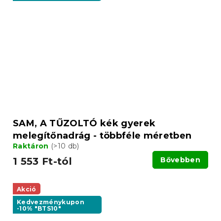
SAM, A TŰZOLTÓ kék gyerek
melegítőnadrág - többféle méretben
Raktáron
(>10 db)
1 553 Ft-tól
Bővebben
Akció
Kedvezménykupon
-10% "BTS10"