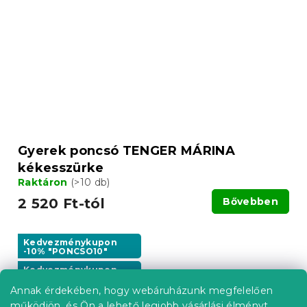
Gyerek poncsó TENGER MÁRINA
kékesszürke
Raktáron
(>10 db)
2 520 Ft-tól
Bővebben
Kedvezménykupon
-10% "PONCSO10"
Kedvezménykupon
-10% "BTS10"
Annak érdekében, hogy webáruházunk megfelelően
működjön, és Ön a lehető legjobb vásárlási élményt