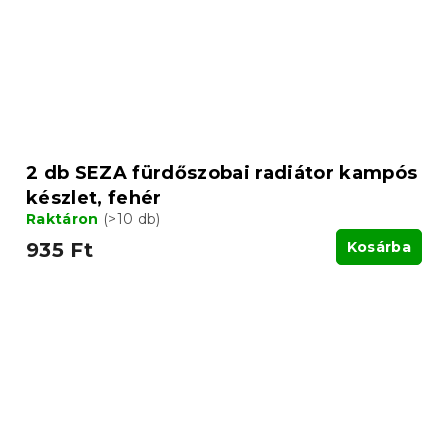
2 db SEZA fürdőszobai radiátor kampós
készlet, fehér
Raktáron
(>10 db)
935 Ft
Kosárba