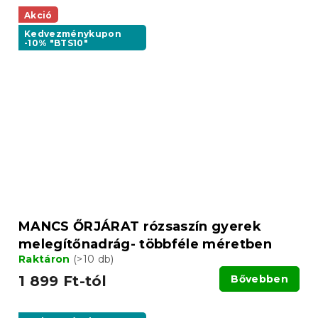
Akció
Kedvezménykupon
-10% "BTS10"
MANCS ŐRJÁRAT rózsaszín gyerek
melegítőnadrág- többféle méretben
Raktáron
(>10 db)
1 899 Ft-tól
Bővebben