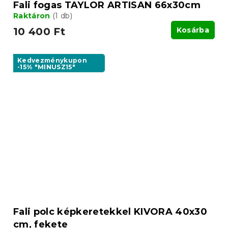
Fali fogas TAYLOR ARTISAN 66x30cm
Raktáron
(1 db)
10 400 Ft
Kosárba
Kedvezménykupon
-15% "MINUSZ15"
Fali polc képkeretekkel KIVORA 40x30
cm, fekete