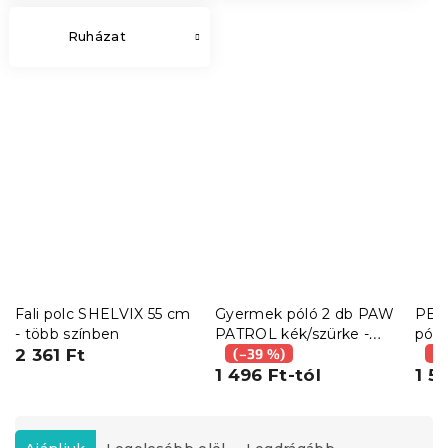
Ruházat
Fali polc SHELVIX 55 cm
Gyermek póló 2 db PAW
PEP
- több színben
PATROL kék/szürke -
póló
2 361 Ft
különböző méretekben
(–39 %)
rózs
(–
1 496 Ft-tól
kül
1 5
T