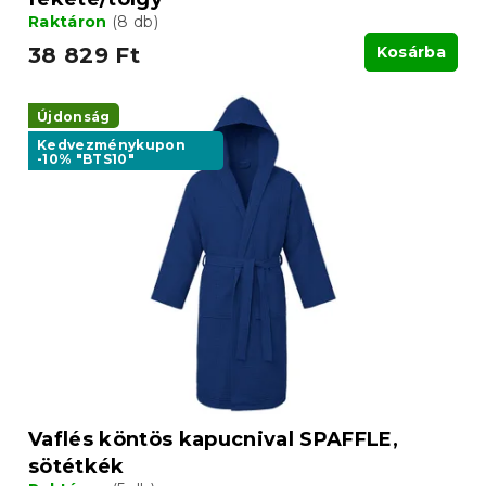
Raktáron
(8 db)
38 829 Ft
Kosárba
Újdonság
Kedvezménykupon
-10% "BTS10"
Vaflés köntös kapucnival SPAFFLE,
sötétkék