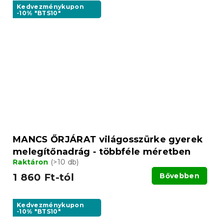
Kedvezménykupon
-10% "BTS10"
MANCS ŐRJÁRAT világosszürke gyerek
melegítőnadrág - többféle méretben
Raktáron
(>10 db)
1 860 Ft-tól
Bővebben
Kedvezménykupon
-10% "BTS10"