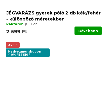
JÉGVARÁZS gyerek póló 2 db kék/fehér
- különböző méretekben
Raktáron
(>10 db)
2 599 Ft
Bővebben
Akció
Kedvezménykupon
-10% "BTS10"