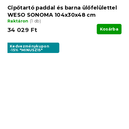
Cipőtartó paddal és barna ülőfelülettel
WESO SONOMA 104x30x48 cm
Raktáron
(1 db)
34 029 Ft
Kosárba
Kedvezménykupon
-15% "MINUSZ15"