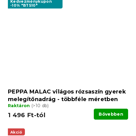
Kedvezménykupon
-10% "BTS10"
PEPPA MALAC világos rózsaszín gyerek
melegítőnadrág - többféle méretben
Raktáron
(>10 db)
1 496 Ft-tól
Bővebben
Akció