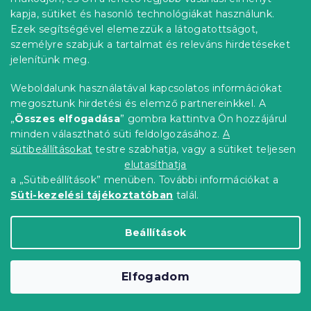
kapja, sütiket és hasonló technológiákat használunk.
Ezek segítségével elemezzük a látogatottságot,
személyre szabjuk a tartalmat és releváns hirdetéseket
jelenítünk meg.
Weboldalunk használatával kapcsolatos információkat
megosztunk hirdetési és elemző partnereinkkel. A
„
Összes elfogadása
” gombra kattintva Ön hozzájárul
minden választható süti feldolgozásához.
A
Gyermek poncsó TEDDY MARIO lila
sütibeállításokat
testre szabhatja, vagy a sütiket teljesen
Raktáron
(>10 db)
elutasíthatja
2 520 Ft
Bővebben
a „Sütibeállítások” menüben. További információkat a
Süti-kezelési tájékoztatóban
talál.
Beállítások
Elfogadom