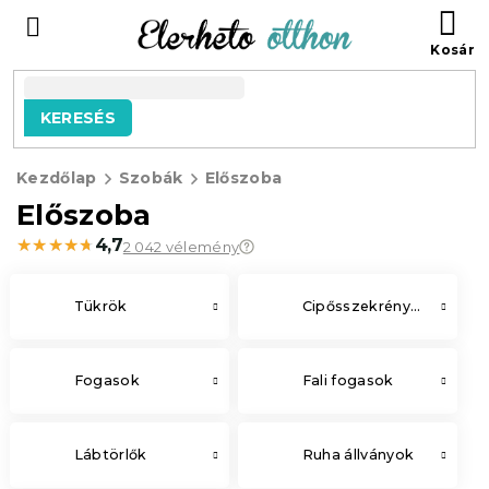
Ugrás
KO
a
fő
tartalomhoz
KERESÉS
Kezdőlap
Szobák
Előszoba
Előszoba
★★★★★
★★★★★
4,7
2 042 vélemény
Tükrök
Cipősszekrények
Fogasok
Fali fogasok
Lábtörlők
Ruha állványok