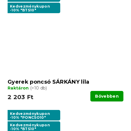
Kedvezménykupon
-10% "BTS10"
Gyerek poncsó SÁRKÁNY lila
Raktáron
(>10 db)
2 203 Ft
Bővebben
Kedvezménykupon
-10% "PONCSO10"
Kedvezménykupon
-10% "BTS10"