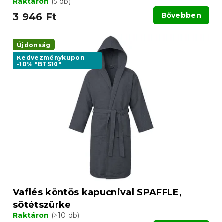
Raktáron
(5 db)
3 946 Ft
Bővebben
Újdonság
Kedvezménykupon
-10% "BTS10"
Vaflés köntös kapucnival SPAFFLE,
sötétszürke
Raktáron
(>10 db)