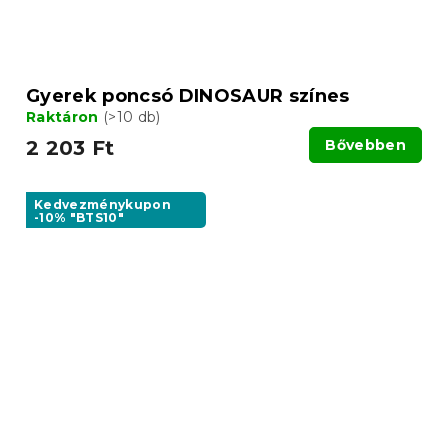
Gyerek poncsó DINOSAUR színes
Raktáron
(>10 db)
2 203 Ft
Bővebben
Kedvezménykupon
-10% "BTS10"