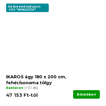
Kedvezménykupon
-10% "MINUSZ10"
IKAROS ágy 180 x 200 cm,
fehér/sonoma tölgy
Raktáron
(>10 db)
47 153 Ft-tól
Bővebben