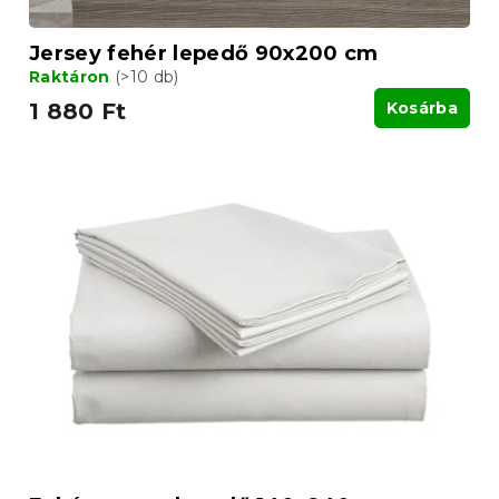
j
a
Jersey fehér lepedő 90x200 cm
Raktáron
(>10 db)
1 880 Ft
Kosárba