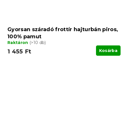
Gyorsan száradó frottír hajturbán piros,
100% pamut
Raktáron
(>10 db)
1 455 Ft
Kosárba