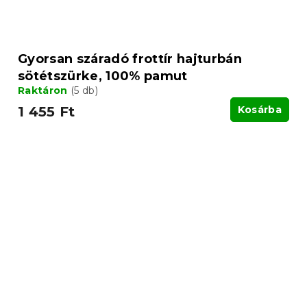
Gyorsan száradó frottír hajturbán
sötétszürke, 100% pamut
Raktáron
(5 db)
1 455 Ft
Kosárba