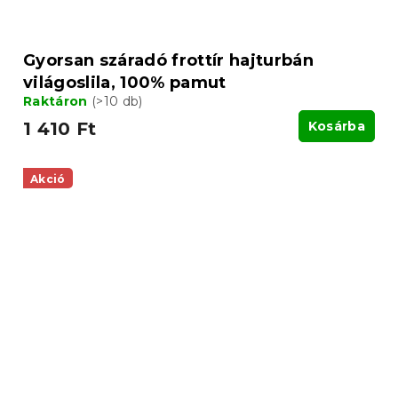
Gyorsan száradó frottír hajturbán
világoslila, 100% pamut
Raktáron
(>10 db)
1 410 Ft
Kosárba
Akció