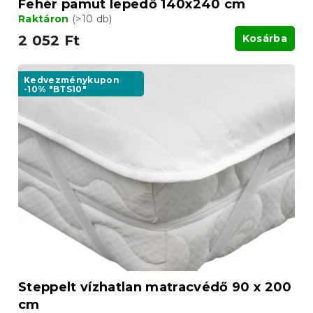
Fehér pamut lepedő 140x240 cm
Raktáron
(>10 db)
2 052 Ft
Kosárba
Kedvezménykupon
-10% "BTS10"
Steppelt vízhatlan matracvédő 90 x 200
cm