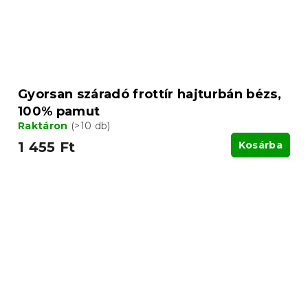
Gyorsan száradó frottír hajturbán bézs,
100% pamut
Raktáron
(>10 db)
1 455 Ft
Kosárba