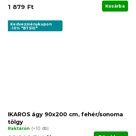
1 879 Ft
Kosárba
Kedvezménykupon
-10% "BTS10"
IKAROS ágy 90x200 cm, fehér/sonoma
tölgy
Raktáron
(>10 db)