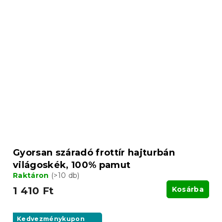
Gyorsan száradó frottír hajturbán
világoskék, 100% pamut
Raktáron
(>10 db)
1 410 Ft
Kosárba
Kedvezménykupon