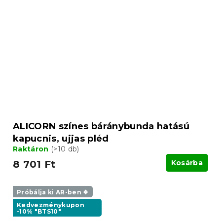
ALICORN színes báránybunda hatású
kapucnis, ujjas pléd
Raktáron
(>10 db)
8 701 Ft
Kosárba
Próbálja ki AR-ben ❖
Kedvezménykupon
-10% "BTS10"