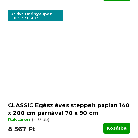
Kedvezménykupon
-10% "BTS10"
CLASSIC Egész éves steppelt paplan 140
x 200 cm párnával 70 x 90 cm
Raktáron
(>10 db)
8 567 Ft
Kosárba