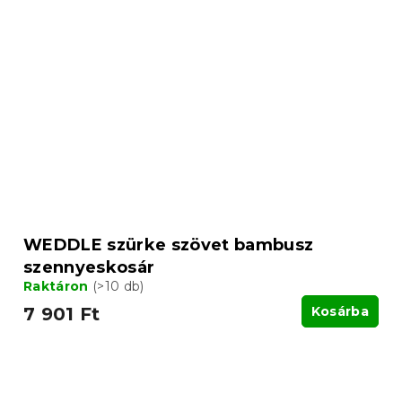
WEDDLE szürke szövet bambusz
szennyeskosár
Raktáron
(>10 db)
7 901 Ft
Kosárba