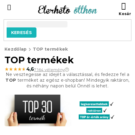
Ugrás
KO
a
fő
tartalomhoz
KERESÉS
Kezdőlap
TOP termékek
TOP termékek
★★★★★
★★★★★
4,6
7 164 vélemény
Ne vesztegesse az idejét a választással, és fedezze fel a
TOP
terméket az egész e-shopban! Mindegyik raktáron,
és néhány napon belül Önnél is lehet.