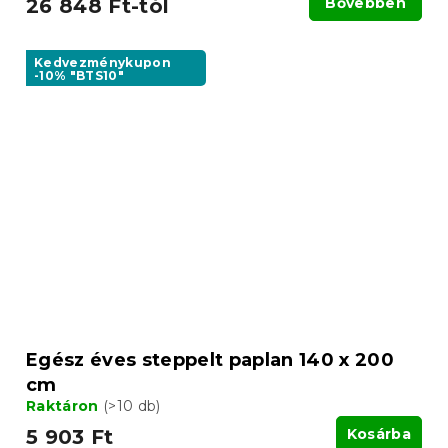
26 848 Ft-tól
Bővebben
Kedvezménykupon
-10% "BTS10"
Egész éves steppelt paplan 140 x 200
cm
Raktáron
(>10 db)
5 903 Ft
Kosárba