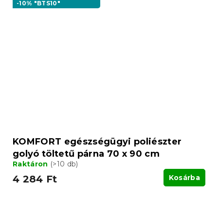
-10% "BTS10"
KOMFORT egészségügyi poliészter
golyó töltetű párna 70 x 90 cm
Raktáron
(>10 db)
4 284 Ft
Kosárba