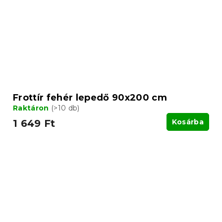
Frottír fehér lepedő 90x200 cm
Raktáron
(>10 db)
1 649 Ft
Kosárba