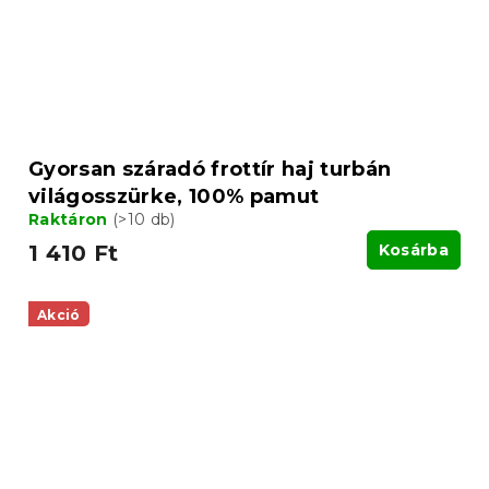
Gyorsan száradó frottír haj turbán
világosszürke, 100% pamut
Raktáron
(>10 db)
1 410 Ft
Kosárba
Akció