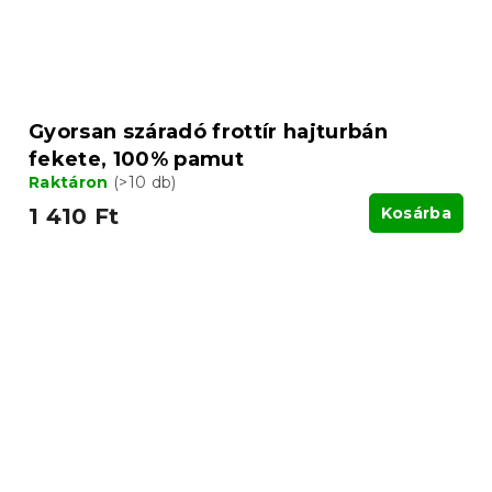
Gyorsan száradó frottír hajturbán
fekete, 100% pamut
Raktáron
(>10 db)
1 410 Ft
Kosárba