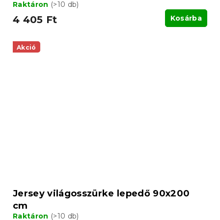
Raktáron
(>10 db)
4 405 Ft
Kosárba
Akció
Jersey világosszürke lepedő 90x200
cm
Raktáron
(>10 db)