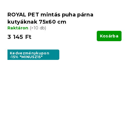
ROYAL PET mintás puha párna
kutyáknak 75x60 cm
Raktáron
(>10 db)
3 145 Ft
Kosárba
Kedvezménykupon
-15% "MINUSZ15"