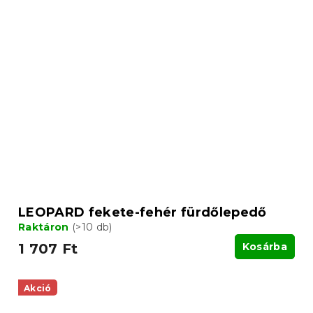
LEOPARD fekete-fehér fürdőlepedő
Raktáron
(>10 db)
1 707 Ft
Kosárba
Akció