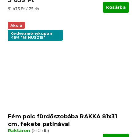
Kosárba
Egységár:
91 475 Ft / 25 db
Akció
Kedvezménykupon
-15% "MINUSZ15"
Fém polc fürdőszobába RAKKA 81x31
cm, fekete patinával
Raktáron
(>10 db)