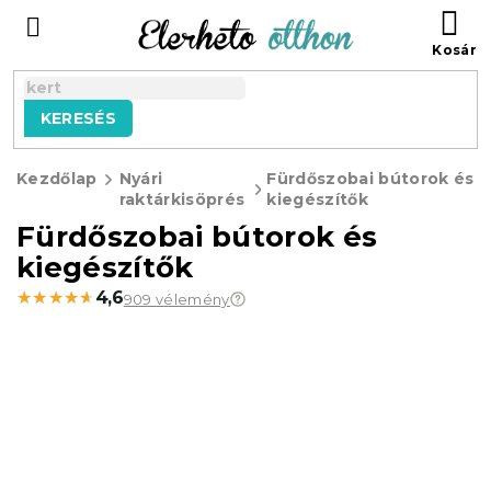
Ugrás
KO
a
fő
tartalomhoz
KERESÉS
Kezdőlap
Nyári
Fürdőszobai bútorok és
raktárkisöprés
kiegészítők
Fürdőszobai bútorok és
kiegészítők
★★★★★
★★★★★
4,6
909 vélemény