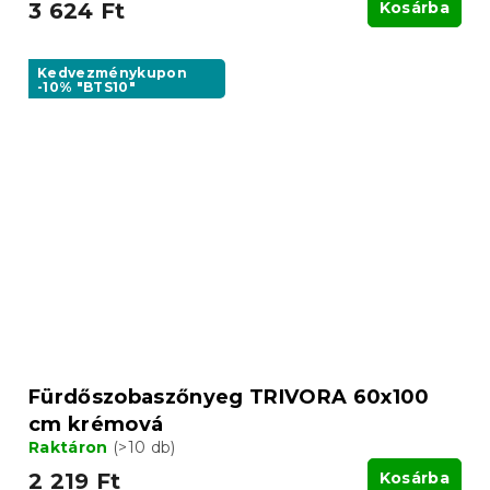
3 624 Ft
Kosárba
Kedvezménykupon
-10% "BTS10"
Fürdőszobaszőnyeg TRIVORA 60x100
cm krémová
Raktáron
(>10 db)
2 219 Ft
Kosárba