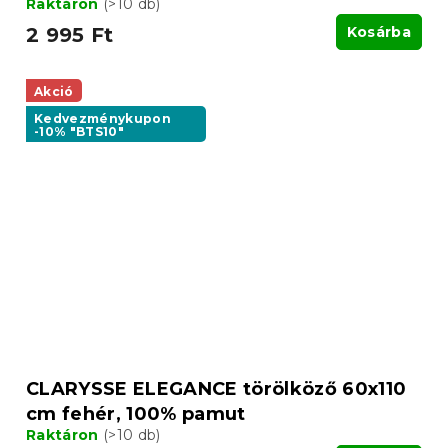
Raktáron
(>10 db)
2 995 Ft
Kosárba
Akció
Kedvezménykupon
-10% "BTS10"
CLARYSSE ELEGANCE törölköző 60x110
cm fehér, 100% pamut
Raktáron
(>10 db)