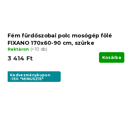
Fém fürdőszobai polc mosógép fölé
FIXANO 170x60-90 cm, szürke
Raktáron
(>10 db)
3 414 Ft
Kosárba
Kedvezménykupon
-15% "MINUSZ15"