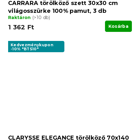
CARRARA törölköző szett 30x30 cm
világosszürke 100% pamut, 3 db
Raktáron
(>10 db)
1 362 Ft
Kosárba
Kedvezménykupon
-10% "BTS10"
CLARYSSE ELEGANCE törölköző 70x140