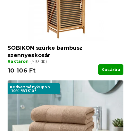
z
l
é
i
s
s
e
t
á
j
a
SOBIKON szürke bambusz
szennyeskosár
Raktáron
(>10 db)
10 106 Ft
Kosárba
Kedvezménykupon
-10% "BTS10"