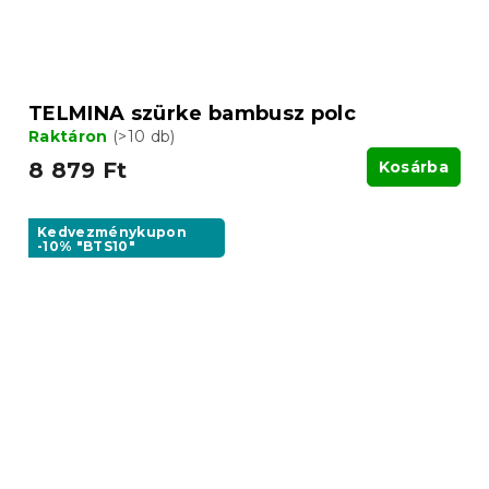
TELMINA szürke bambusz polc
Raktáron
(>10 db)
8 879 Ft
Kosárba
Kedvezménykupon
-10% "BTS10"