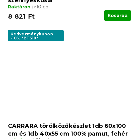
szennyeskosár
Raktáron
(>10 db)
8 821 Ft
Kosárba
Kedvezménykupon
-10% "BTS10"
CARRARA törölközőkészlet 1db 60x100
cm és 1db 40x55 cm 100% pamut, fehér