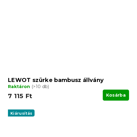
LEWOT szürke bambusz állvány
Raktáron
(>10 db)
7 115 Ft
Kosárba
Kiárusítás