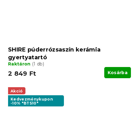
SHIRE púderrózsaszín kerámia
gyertyatartó
Raktáron
(1 db)
2 849 Ft
Kosárba
Akció
Kedvezménykupon
-10% "BTS10"