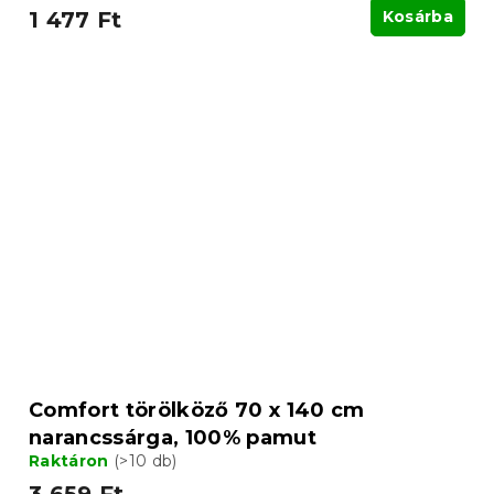
1 477 Ft
Kosárba
Comfort törölköző 70 x 140 cm
narancssárga, 100% pamut
Raktáron
(>10 db)
3 659 Ft