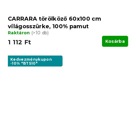
CARRARA törölköző 60x100 cm
világosszürke, 100% pamut
Raktáron
(>10 db)
1 112 Ft
Kosárba
Kedvezménykupon
-10% "BTS10"