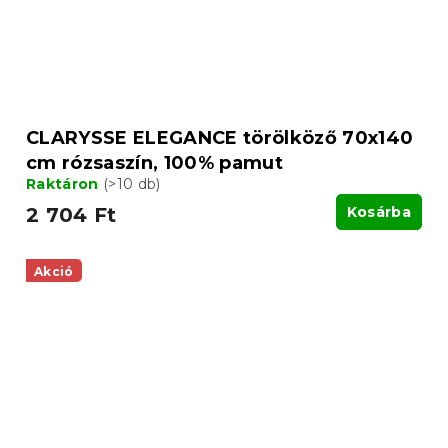
CLARYSSE ELEGANCE törölköző 70x140
cm rózsaszín, 100% pamut
Raktáron
(>10 db)
2 704 Ft
Kosárba
Akció