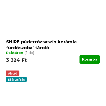
SHIRE púderrózsaszín kerámia
fürdőszobai tároló
Raktáron
(2 db)
3 324 Ft
Kosárba
Akció
Kiárusítás