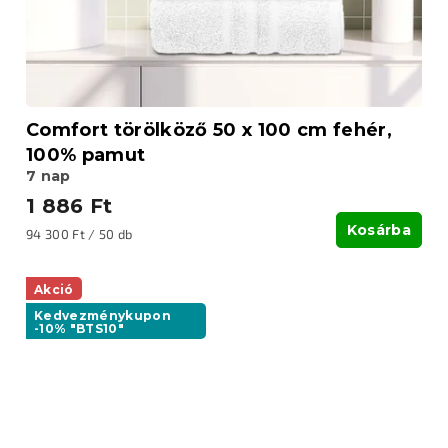
Comfort törölköző 50 x 100 cm fehér,
100% pamut
7 nap
1 886 Ft
Kosárba
Egységár:
94 300 Ft / 50 db
Akció
Kedvezménykupon
-10% "BTS10"