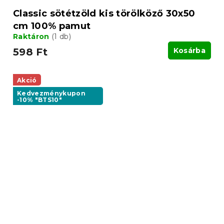
Classic sötétzöld kis törölköző 30x50
cm 100% pamut
Raktáron
(1 db)
598 Ft
Kosárba
Akció
Kedvezménykupon
-10% "BTS10"