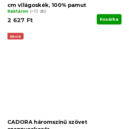
cm világoskék, 100% pamut
Raktáron
(>10 db)
2 627 Ft
Kosárba
Akció
CADORA háromszínű szövet