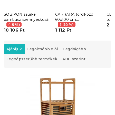
SOBIKON szürke
CARRARA törölköző
CLA
bambusz szennyeskosár
60x100 cm
törö
(–5 %)
világosszürke, 100%
(–20 %)
rózs
2 7
10 106 Ft
pamut
1 112 Ft
T
e
Ajánljuk
Legolcsóbb elöl
Legdrágább
r
Legnépszerűbb termékek
ABC szerint
m
é
k
T
e
e
k
r
r
m
e
é
n
k
d
e
e
k