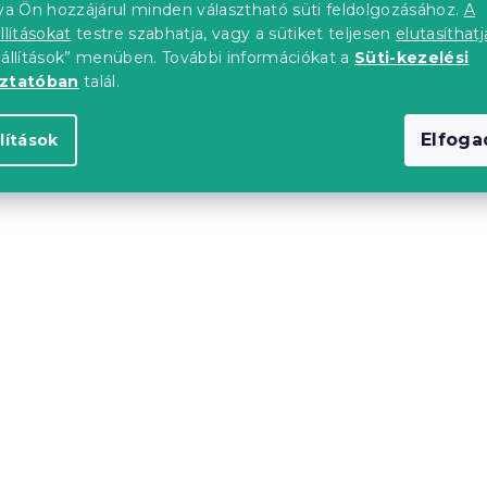
tva Ön hozzájárul minden választható süti feldolgozásához.
A
llításokat
testre szabhatja, vagy a sütiket teljesen
elutasíthatj
eállítások” menüben. További információkat a
Süti-kezelési
upon
Kedvezménykupon
"
-15% "MINUSZ15"
oztatóban
talál.
Elfog
lítások
vlečení do
Bavlněné povlečení do
VEČKY modré
postýlky OVEČKY žluté
db)
Raktáron
(>10 db)
6 213 Ft
upon
Kedvezménykupon