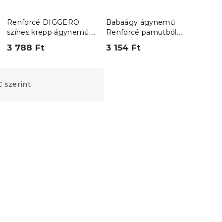
Renforcé DIGGERO
Babaágy ágynemű
Kre
színes krepp ágynemű
Renforcé pamutból
kisá
kiságyba
FLORI DREAM színes
SWA
3 788 Ft
3 154 Ft
3 7
 szerint
Kedvezménykupon
-15% "MINUSZ15"