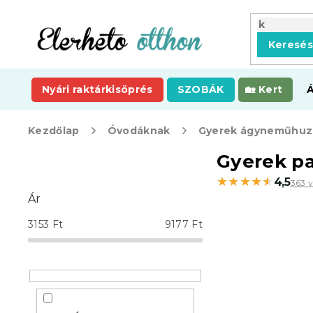
Ugrás
a
fő
Keresé
tartalomhoz
Nyári raktárkisöprés
SZOBÁK
Kert
Kezdőlap
Óvodáknak
Gyerek ágyneműhuz
O
Gyerek p
l
★★★★★
★★★★★
4,5
363 
d
Ár
a
l
3153
Ft
9177
Ft
s
ó
p
a
n
e