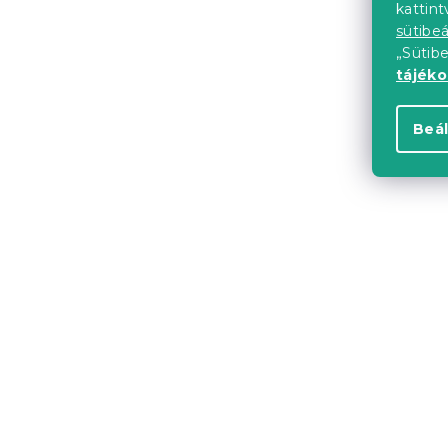
kattin
sütibeá
„Sütib
Kedvezményk
-15% "MINUSZ15
tájék
Beál
Bavlněné po
postýlky O
Raktáron
(>10 
6 324 Ft
Kedvezményk