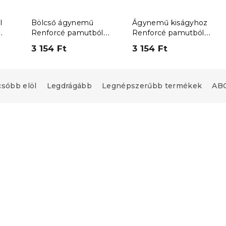
l
Bölcső ágynemű
Ágynemű kiságyhoz
Renforcé pamutból
Renforcé pamutból
SWAN CLOUD rózsaszín
DINOROO színes kivitel
3 154 Ft
3 154 Ft
csóbb elöl
Legdrágább
Legnépszerűbb termékek
ABC
upon
Kedvezménykupon
-10% "BTS10"