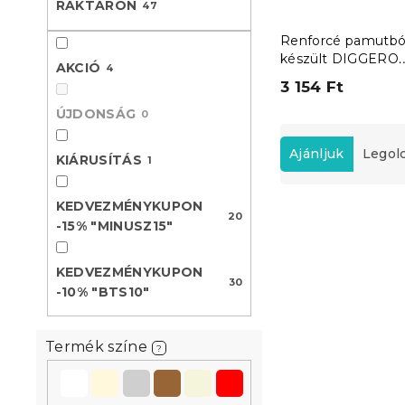
RAKTÁRON
47
l
Renforcé pamutbó
készült DIGGERO
AKCIÓ
4
színes kiságy
3 154 Ft
ágyneműhuzat
ÚJDONSÁG
0
T
e
Ajánljuk
Legol
KIÁRUSÍTÁS
1
r
m
KEDVEZMÉNYKUPON
T
é
20
-15% "MINUSZ15"
e
k
Kedvezményk
r
e
-10% "BTS10"
m
k
KEDVEZMÉNYKUPON
30
é
r
-10% "BTS10"
k
e
e
n
Termék színe
k
d
?
l
e
i
z