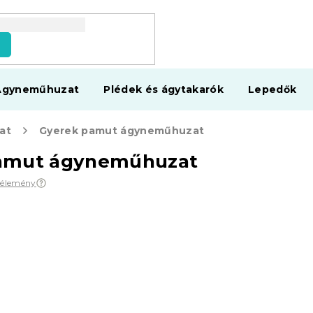
s
Ágyneműhuzat
Plédek és ágytakarók
Lepedők
at
Gyerek pamut ágyneműhuzat
amut ágyneműhuzat
vélemény