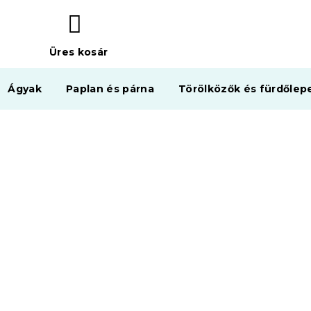
Üres kosár
KOSÁR
Ágyak
Paplan és párna
Törölközők és fürdőlep