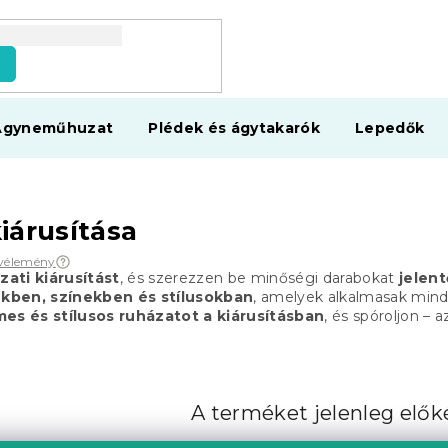
s
Ágyneműhuzat
Plédek és ágytakarók
Lepedők
iárusítása
vélemény
zati kiárusítást
, és szerezzen be minőségi darabokat
jelen
kben, színekben és stílusokban
, amelyek alkalmasak minde
es és stílusos ruházatot a kiárusításban
, és spóroljon – 
A terméket jelenleg előké