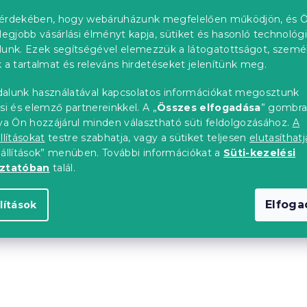
érdekében, hogy webáruházunk megfelelően működjön, és Ö
legjobb vásárlási élményt kapja, sütiket és hasonló technológ
lunk. Ezek segítségével elemezzük a látogatottságot, szemé
 a tartalmat és releváns hirdetéseket jelenítünk meg.
alunk használatával kapcsolatos információkat megosztunk
De a többi kategóriát is meg
si és elemző partnereinkkel. A „
Összes elfogadása
” gombr
tva Ön hozzájárul minden választható süti feldolgozásához.
A
llításokat
testre szabhatja, vagy a sütiket teljesen
elutasíthatj
VÁSÁRLÁS FOLYTATÁS
eállítások” menüben. További információkat a
Süti-kezelési
oztatóban
talál.
Elfog
lítások