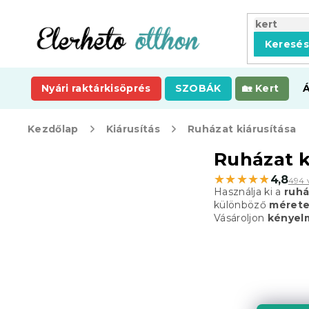
Ugrás
a
fő
Keresé
tartalomhoz
Nyári raktárkisöprés
SZOBÁK
Kert
Kezdőlap
Kiárusítás
Ruházat kiárusítása
O
Ruházat k
l
★★★★★
★★★★★
4,8
494 
d
Használja ki a
ruhá
a
különböző
mérete
l
Vásároljon
kényelm
s
ó
p
a
n
e