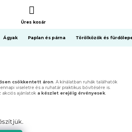
Üres kosár
KOSÁR
Ágyak
Paplan és párna
Törölközők és fürdőlep
tősen csökkentett áron
. A kínálatban ruhák találhatók
nnapi viseletre és a ruhatár praktikus bővítésére is.
az akciós ajánlatok
a készlet erejéig érvényesek
.
szítjük.