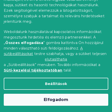
kapja, sütiket és hasonló technológiákat használunk.
Laptop tok 17.3" EQUALIZER, zöld-
Ezek segítségével elemezzük a látogatottságot,
fekete
személyre szabjuk a tartalmat és releváns hirdetéseket
Raktáron
(>10 db)
jelenítünk meg.
2 044 Ft
Kosárba
Weboldalunk használatával kapcsolatos információkat
megosztunk hirdetési és elemző partnereinkkel. A
Újdonság
„
Összes elfogadása
” gombra kattintva Ön hozzájárul
Kedvezménykupon
minden választható süti feldolgozásához.
A
-10% "BTS10"
sütibeállításokat
testre szabhatja, vagy a sütiket teljesen
elutasíthatja
a „Sütibeállítások” menüben. További információkat a
Süti-kezelési tájékoztatóban
talál.
Beállítások
Elfogadom