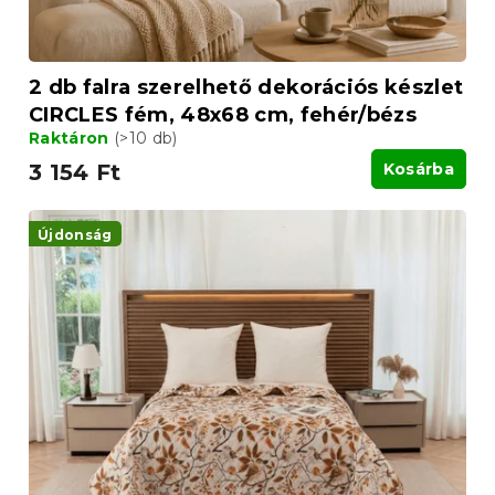
2 db falra szerelhető dekorációs készlet
CIRCLES fém, 48x68 cm, fehér/bézs
Raktáron
(>10 db)
3 154 Ft
Kosárba
Újdonság