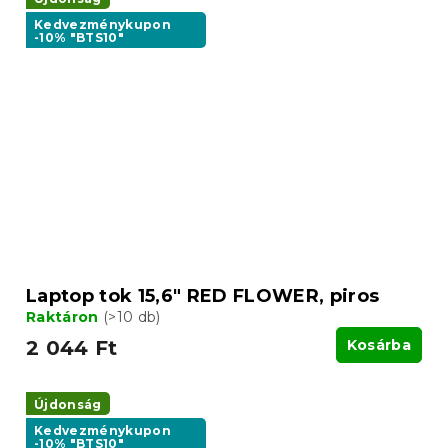
Kedvezménykupon
-10% "BTS10"
Laptop tok 15,6" RED FLOWER, piros
Raktáron
(>10 db)
2 044 Ft
Kosárba
Újdonság
Kedvezménykupon
-10% "BTS10"