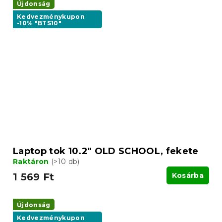
Újdonság
Kedvezménykupon
-10% "BTS10"
Laptop tok 10.2" OLD SCHOOL, fekete
Raktáron
(>10 db)
1 569 Ft
Kosárba
Újdonság
Kedvezménykupon