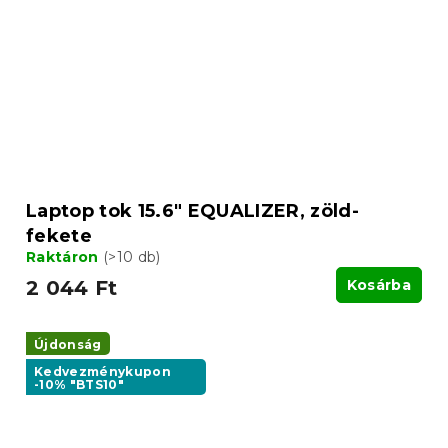
Laptop tok 15.6" EQUALIZER, zöld-
fekete
Raktáron
(>10 db)
2 044 Ft
Kosárba
Újdonság
Kedvezménykupon
-10% "BTS10"