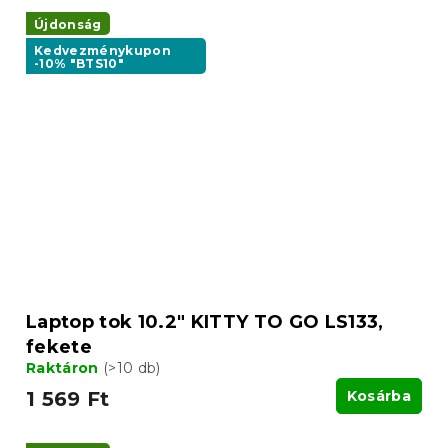
Újdonság
Kedvezménykupon
-10% "BTS10"
Laptop tok 10.2" KITTY TO GO LS133,
fekete
Raktáron
(>10 db)
1 569 Ft
Kosárba