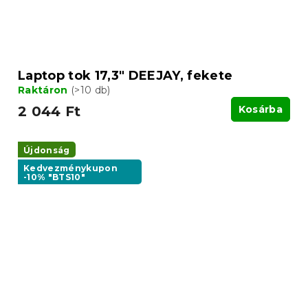
Laptop tok 17,3" DEEJAY, fekete
Raktáron
(>10 db)
2 044 Ft
Kosárba
Újdonság
Kedvezménykupon
-10% "BTS10"