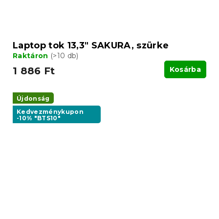
Laptop tok 13,3" SAKURA, szürke
Raktáron
(>10 db)
1 886 Ft
Kosárba
Újdonság
Kedvezménykupon
-10% "BTS10"