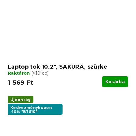
Laptop tok 10.2", SAKURA, szürke
Raktáron
(>10 db)
1 569 Ft
Kosárba
Újdonság
Kedvezménykupon
-10% "BTS10"