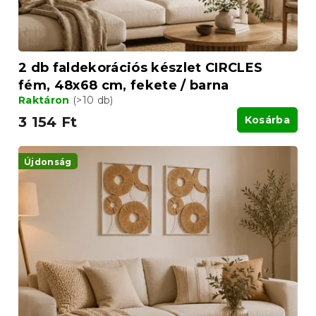
e
t
á
j
a
2 db faldekorációs készlet CIRCLES
fém, 48x68 cm, fekete / barna
Raktáron
(>10 db)
3 154 Ft
Kosárba
Újdonság