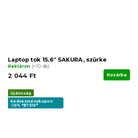
Laptop tok 15.6" SAKURA, szürke
Raktáron
(>10 db)
2 044 Ft
Kosárba
Újdonság
Kedvezménykupon
-10% "BTS10"