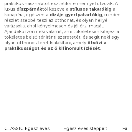
praktikus használatot esztétikai élménnyel ötvözik. A
luxus
díszpárnák
tól kezdve a
stílusos takarókig
a
kanapéra, egészen a
dizájn gyertyatartókig
, minden
részlet szebbé teszi az otthonát, és olyan hellyé
varázsolja, ahol kényelmesen és jól érzi magát.
Ajándékozzon neki valamit, ami tökéletesen kifejezi a
tökéletes belső tér iránti szeretetét, és segít neki egy
olyan otthonos teret kialakítani, amely
ötvözi a
praktikusságot és az ő kifinomult ízlését
.
CLASSIC Egész éves
Egész éves steppelt
Fali