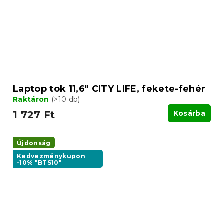
Laptop tok 11,6" CITY LIFE, fekete-fehér
Raktáron
(>10 db)
1 727 Ft
Kosárba
Újdonság
Kedvezménykupon
-10% "BTS10"