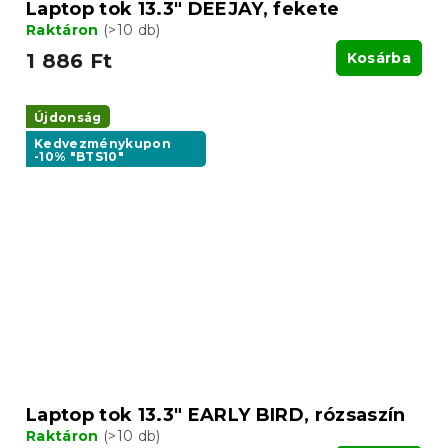
Laptop tok 13.3" DEEJAY, fekete
Raktáron
(>10 db)
1 886 Ft
Kosárba
Újdonság
Kedvezménykupon
-10% "BTS10"
Laptop tok 13.3" EARLY BIRD, rózsaszín
Raktáron
(>10 db)