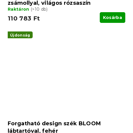
zsámollyal, világos rózsaszín
Raktáron
(>10 db)
110 783 Ft
Kosárba
Újdonság
Forgatható design szék BLOOM
lábtartóval, fehér