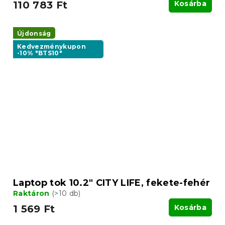
110 783 Ft
Kosárba
Újdonság
Kedvezménykupon
-10% "BTS10"
Laptop tok 10.2" CITY LIFE, fekete-fehér
Raktáron
(>10 db)
1 569 Ft
Kosárba