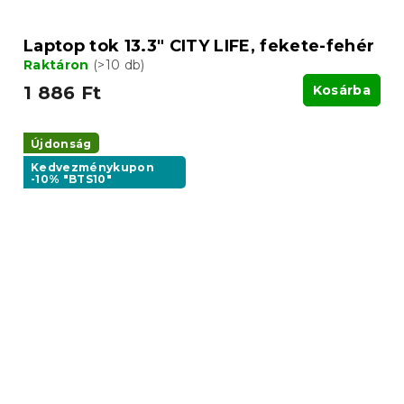
Laptop tok 13.3" CITY LIFE, fekete-fehér
Raktáron
(>10 db)
1 886 Ft
Kosárba
Újdonság
Kedvezménykupon
-10% "BTS10"