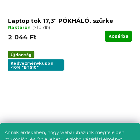
Laptop tok 17,3" PÓKHÁLÓ, szürke
Raktáron
(>10 db)
2 044 Ft
Kosárba
Újdonság
Kedvezménykupon
-10% "BTS10"
Annak érdekében, hogy webáruházunk megfelelően
működjön, és Ön a lehető legjobb vásárlási élményt