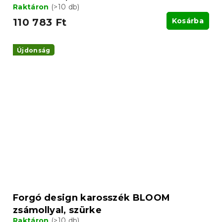
Raktáron
(>10 db)
110 783 Ft
Kosárba
Újdonság
Forgó design karosszék BLOOM
zsámollyal, szürke
Raktáron
(>10 db)