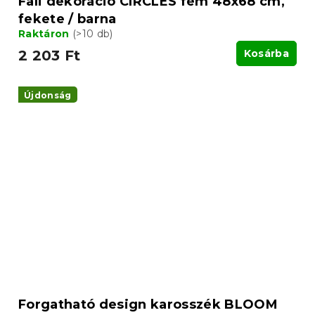
Fali dekoráció CIRCLES fém 48x68 cm,
fekete / barna
Raktáron
(>10 db)
2 203 Ft
Kosárba
Újdonság
Forgatható design karosszék BLOOM