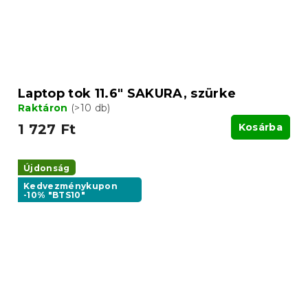
Laptop tok 11.6" SAKURA, szürke
Raktáron
(>10 db)
1 727 Ft
Kosárba
Újdonság
Kedvezménykupon
-10% "BTS10"