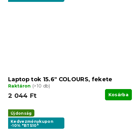
Laptop tok 15.6" COLOURS, fekete
Raktáron
(>10 db)
2 044 Ft
Kosárba
Újdonság
Kedvezménykupon
-10% "BTS10"