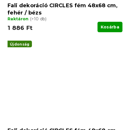
Fali dekoráció CIRCLES fém 48x68 cm,
fehér / bézs
Raktáron
(>10 db)
1 886 Ft
Kosárba
Újdonság