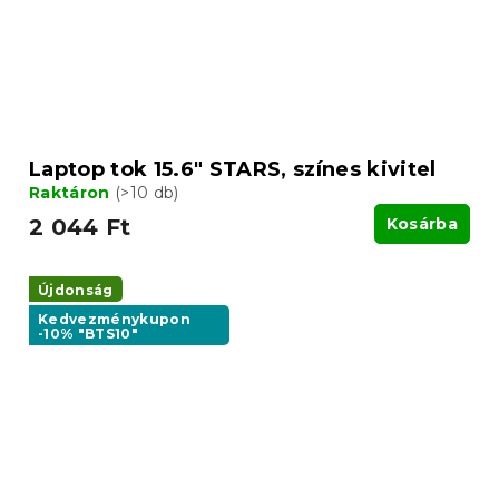
Laptop tok 15.6" STARS, színes kivitel
Raktáron
(>10 db)
2 044 Ft
Kosárba
Újdonság
Kedvezménykupon
-10% "BTS10"