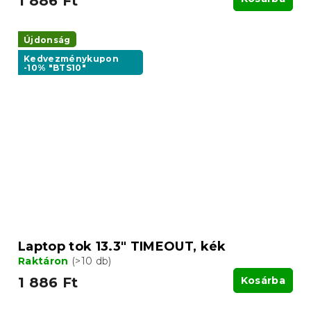
1 886 Ft
Újdonság
Kedvezménykupon
-10% "BTS10"
Laptop tok 13.3" TIMEOUT, kék
Raktáron
(>10 db)
1 886 Ft
Kosárba