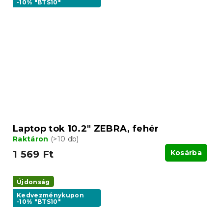
-10% "BTS10"
Laptop tok 10.2" ZEBRA, fehér
Raktáron
(>10 db)
1 569 Ft
Kosárba
Újdonság
Kedvezménykupon
-10% "BTS10"