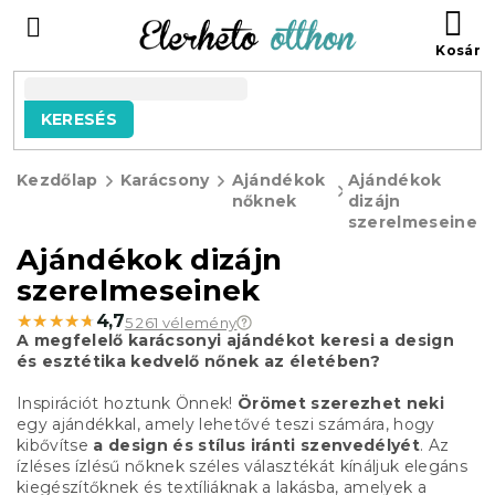
Ugrás
KO
a
fő
tartalomhoz
KERESÉS
Kezdőlap
Karácsony
Ajándékok
Ajándékok
nőknek
dizájn
szerelmeseinek
Ajándékok dizájn
szerelmeseinek
★★★★★
★★★★★
4,7
5 261 vélemény
A megfelelő karácsonyi ajándékot keresi a design
és esztétika kedvelő nőnek az életében?
Inspirációt hoztunk Önnek!
Örömet szerezhet neki
egy ajándékkal, amely lehetővé teszi számára, hogy
kibővítse
a design és stílus iránti szenvedélyét
. Az
ízléses ízlésű nőknek széles választékát kínáljuk elegáns
kiegészítőknek és textíliáknak a lakásba, amelyek a