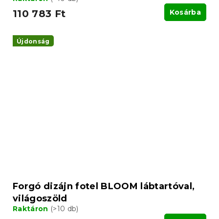
110 783 Ft
Kosárba
Újdonság
Forgó dizájn fotel BLOOM lábtartóval,
világoszöld
Raktáron
(>10 db)