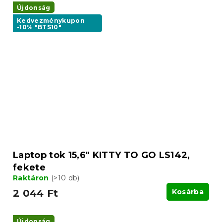
Újdonság
Kedvezménykupon
-10% "BTS10"
Laptop tok 15,6" KITTY TO GO LS142,
fekete
Raktáron
(>10 db)
2 044 Ft
Kosárba
Újdonság