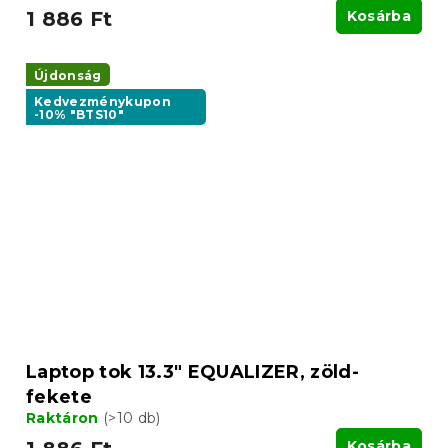
1 886 Ft
Kosárba
Újdonság
Kedvezménykupon
-10% "BTS10"
Laptop tok 13.3" EQUALIZER, zöld-
fekete
Raktáron
(>10 db)
Kosárba