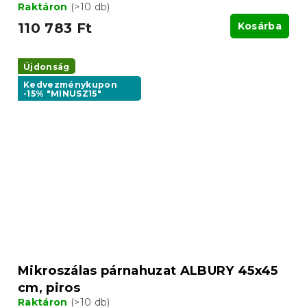
Raktáron
(>10 db)
110 783 Ft
Kosárba
Újdonság
Kedvezménykupon
-15% "MINUSZ15"
Mikroszálas párnahuzat ALBURY 45x45
cm, piros
Raktáron
(>10 db)