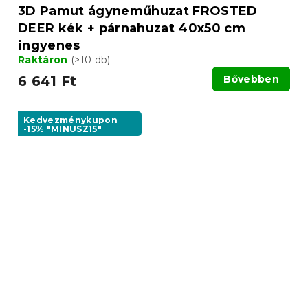
3D Pamut ágyneműhuzat FROSTED
DEER kék + párnahuzat 40x50 cm
ingyenes
Raktáron
(>10 db)
6 641 Ft
Bővebben
Kedvezménykupon
-15% "MINUSZ15"