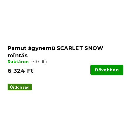
Pamut ágynemű SCARLET SNOW
mintás
Raktáron
(>10 db)
6 324 Ft
Bővebben
Újdonság