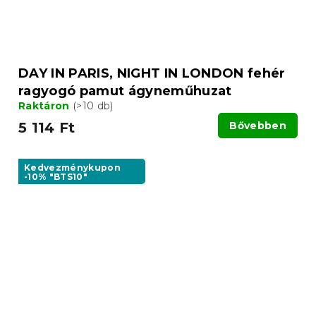
DAY IN PARIS, NIGHT IN LONDON fehér
ragyogó pamut ágyneműhuzat
Raktáron
(>10 db)
5 114 Ft
Bővebben
Kedvezménykupon
-10% "BTS10"