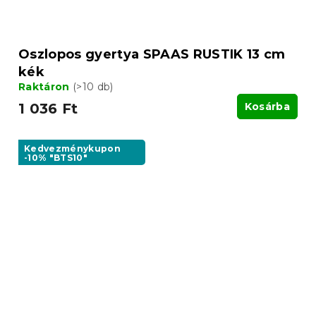
Oszlopos gyertya SPAAS RUSTIK 13 cm
kék
Raktáron
(>10 db)
1 036 Ft
Kosárba
Kedvezménykupon
-10% "BTS10"