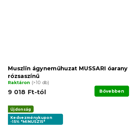
Muszlin ágyneműhuzat MUSSARI óarany
rózsaszínű
Raktáron
(>10 db)
9 018 Ft-tól
Bővebben
Újdonság
Kedvezménykupon
-15% "MINUSZ15"