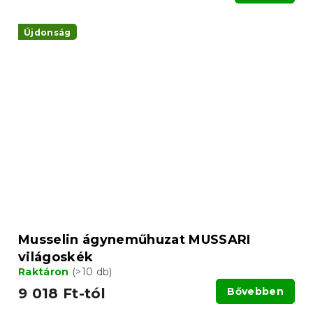
Újdonság
Musselin ágyneműhuzat MUSSARI
világoskék
Raktáron
(>10 db)
9 018 Ft-tól
Bővebben