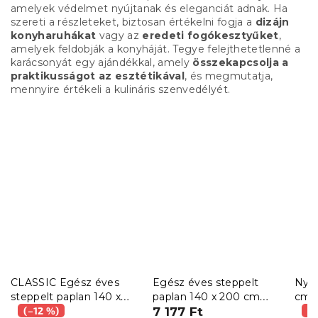
amelyek védelmet nyújtanak és eleganciát adnak. Ha
szereti a részleteket, biztosan értékelni fogja a
dizájn
konyharuhákat
vagy az
eredeti fogókesztyűket
,
amelyek feldobják a konyháját. Tegye felejthetetlenné a
karácsonyát egy ajándékkal, amely
összekapcsolja a
praktikusságot az esztétikával
, és megmutatja,
mennyire értékeli a kulináris szenvedélyét.
CLASSIC Egész éves
Egész éves steppelt
Nyár
steppelt paplan 140 x
paplan 140 x 200 cm
cm p
200 cm párnával 70 x
(–12 %)
párnával 70 x 90 cm
7 177 Ft
(–