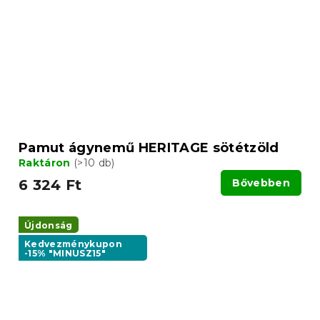
Pamut ágynemű HERITAGE sötétzöld
Raktáron
(>10 db)
6 324 Ft
Bővebben
Újdonság
Kedvezménykupon
-15% "MINUSZ15"