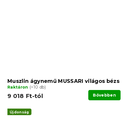
Muszlin ágynemű MUSSARI világos bézs
Raktáron
(>10 db)
9 018 Ft-tól
Bővebben
Újdonság