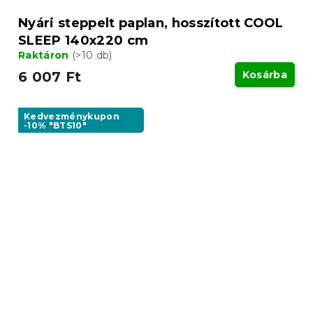
Nyári steppelt paplan, hosszított COOL
SLEEP 140x220 cm
Raktáron
(>10 db)
6 007 Ft
Kosárba
Kedvezménykupon
-10% "BTS10"