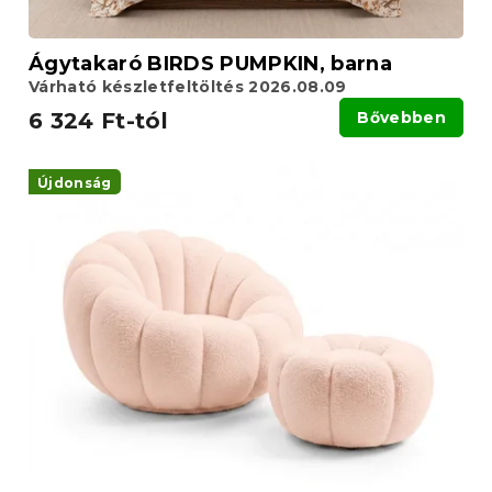
á
j
a
Ágytakaró BIRDS PUMPKIN, barna
Várható készletfeltöltés 2026.08.09
6 324 Ft-tól
Bővebben
Újdonság