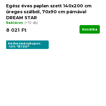
Egész éves paplan szett 140x200 cm
üreges szálból, 70x90 cm párnával
DREAM STAR
Raktáron
(>10 db)
8 021 Ft
Kosárba
Kedvezménykupon
-10% "BTS10"