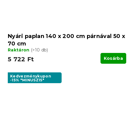
Nyári paplan 140 x 200 cm párnával 50 x
70 cm
Raktáron
(>10 db)
5 722 Ft
Kosárba
Kedvezménykupon
-15% "MINUSZ15"