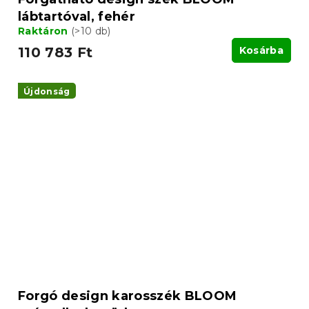
lábtartóval, fehér
Raktáron
(>10 db)
110 783 Ft
Kosárba
Újdonság
Forgó design karosszék BLOOM