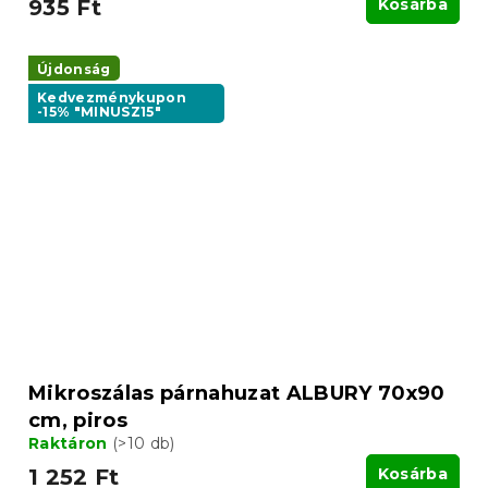
935 Ft
Kosárba
Újdonság
Kedvezménykupon
-15% "MINUSZ15"
Mikroszálas párnahuzat ALBURY 70x90
cm, piros
Raktáron
(>10 db)
1 252 Ft
Kosárba