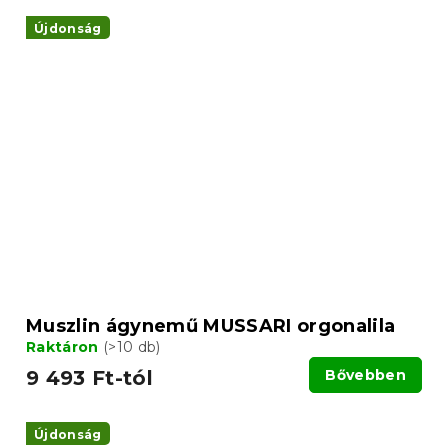
Újdonság
Muszlin ágynemű MUSSARI orgonalila
Raktáron
(>10 db)
9 493 Ft-tól
Bővebben
Újdonság