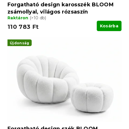
Forgatható design karosszék BLOOM
zsámollyal, világos rózsaszín
Raktáron
(>10 db)
110 783 Ft
Kosárba
Újdonság
Forgatható design szék BLOOM