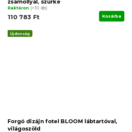
zsámollyal, szürke
Raktáron
(>10 db)
110 783 Ft
Kosárba
Újdonság
Forgó dizájn fotel BLOOM lábtartóval,
világoszöld