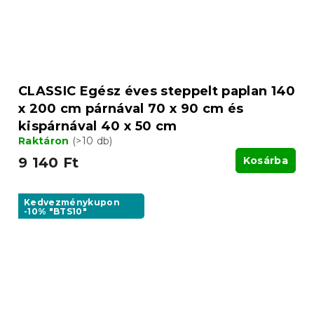
CLASSIC Egész éves steppelt paplan 140
x 200 cm párnával 70 x 90 cm és
kispárnával 40 x 50 cm
Raktáron
(>10 db)
9 140 Ft
Kosárba
Kedvezménykupon
-10% "BTS10"