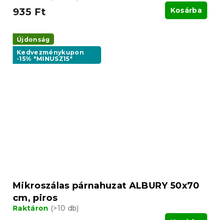
935 Ft
Kosárba
Újdonság
Kedvezménykupon
-15% "MINUSZ15"
Mikroszálas párnahuzat ALBURY 50x70
cm, piros
Raktáron
(>10 db)