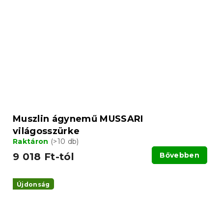
Muszlin ágynemű MUSSARI
világosszürke
Raktáron
(>10 db)
9 018 Ft-tól
Bővebben
Újdonság