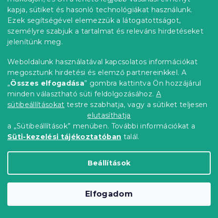
Raktáron
(>10 db)
kapja, sütiket és hasonló technológiákat használunk.
5 216 Ft
Bővebben
Ezek segítségével elemezzük a látogatottságot,
személyre szabjuk a tartalmat és releváns hirdetéseket
jelenítünk meg.
Kedvezménykupon
-10% "BTS10"
Weboldalunk használatával kapcsolatos információkat
megosztunk hirdetési és elemző partnereinkkel. A
„
Összes elfogadása
” gombra kattintva Ön hozzájárul
minden választható süti feldolgozásához.
A
sütibeállításokat
testre szabhatja, vagy a sütiket teljesen
elutasíthatja
a „Sütibeállítások” menüben. További információkat a
Süti-kezelési tájékoztatóban
talál.
Beállítások
CLASSIC Egész éves steppelt paplan 140
Elfogadom
x 200 cm párnával 70 x 90 cm
Raktáron
(>10 db)