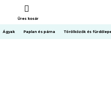
Üres kosár
KOSÁR
Ágyak
Paplan és párna
Törölközők és fürdőlep