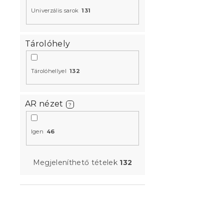
Univerzális sarok
131
VENORIA U 
ülőgarnitúr
Tárolóhely
petrolkék +
Itaka 39
Tárolóhellyel
132
3 hét
AR nézet
?
232 501 Ft
Igen
46
Próbálja ki AR
Megjeleníthető tételek
132
Kedvezményk
-5% "MINUSZ5"