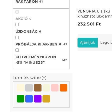
RAKTÁRON
61
l
VENORIA U alakú
kihúzható ülőgarnit
AKCIÓ
0
285x146 cm, bézs 
232 501 Ft
párna INGYEN
Ita
ÚJDONSÁG
6
T
e
Ajánljuk
Legol
PRÓBÁLJA KI AR-BEN ❖
45
r
m
KEDVEZMÉNYKUPON
T
é
127
-5% "MINUSZ5"
e
k
Újdonság
r
e
m
k
Termék színe
?
é
r
k
e
e
n
k
d
l
e
i
z