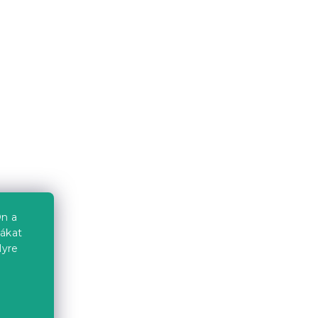
napé
Krém színű kihúzható
sarokkanapé ZENOVA 220 x
140 cm, kétoldalas
PAROS 02
14 nap
193 196 Ft
Kedvezménykupon
-5% "MINUSZ5"
n a
iákat
lyre
a