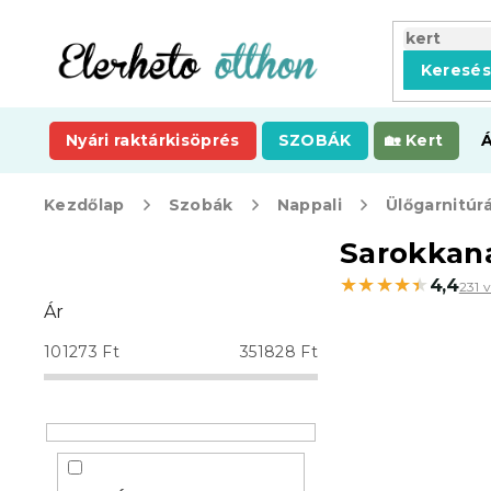
Ugrás
a
fő
Keresé
tartalomhoz
Nyári raktárkisöprés
SZOBÁK
Kert
Kezdőlap
Szobák
Nappali
Ülőgarnitúr
O
Sarokkan
l
★★★★★
★★★★★
4,4
231 
d
Ár
a
l
101273
Ft
351828
Ft
s
ó
p
a
n
e