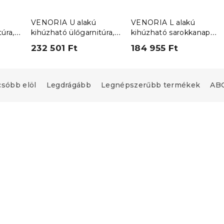
VENORIA U alakú
VENORIA L alakú
úra,
kihúzható ülőgarnitúra,
kihúzható sarokkanapé,
+ 2
285x146 cm, világoszöld
220x143 cm, krémszínű
232 501 Ft
184 955 Ft
ka 48
+ 2 párna INGYEN
+ 2 párna INGYEN
Cosmic 16
Cosmic 10
csóbb elöl
Legdrágább
Legnépszerűbb termékek
ABC
Újdonság