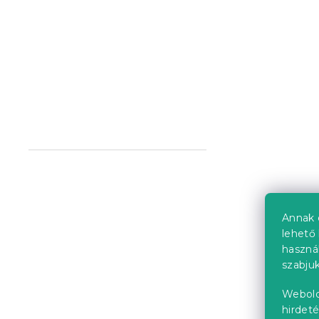
Barna kihú
sarokkanap
140 cm, két
Raktáron
(2 db
193 196 Ft
Próbálja ki AR
Kedvezményk
-5% "MINUSZ5"
Annak 
lehető 
haszná
szabjuk
Webold
hirdeté