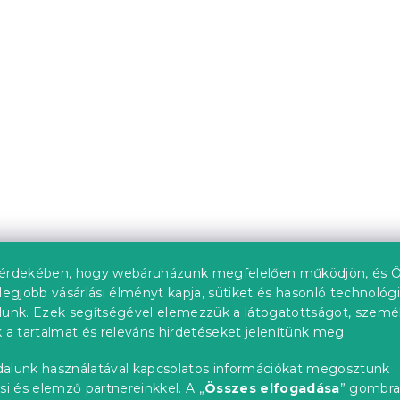
zható
Kék kihúzható sarokka
é ZENOVA 220 x
ZENOVA 220 x 140 cm,
oldalas
kétoldalas
)
14 nap
193 196 Ft
-ben ❖
Kedvezménykupon
-5% "MINUSZ5"
upon
érdekében, hogy webáruházunk megfelelően működjön, és Ö
legjobb vásárlási élményt kapja, sütiket és hasonló technológ
lunk. Ezek segítségével elemezzük a látogatottságot, szemé
 a tartalmat és releváns hirdetéseket jelenítünk meg.
alunk használatával kapcsolatos információkat megosztunk
si és elemző partnereinkkel. A „
Összes elfogadása
” gombr