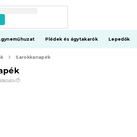
s
Ágyneműhuzat
Plédek és ágytakarók
Lepedők
ák
Sarokkanapék
apék
vélemény