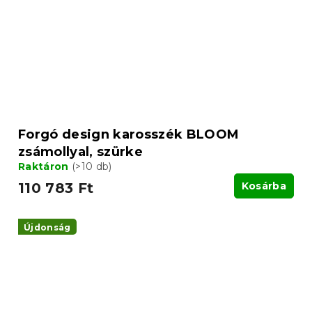
Forgó design karosszék BLOOM
zsámollyal, szürke
Raktáron
(>10 db)
110 783 Ft
Kosárba
Újdonság