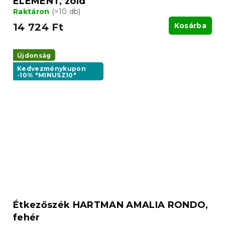
ELEMENT, zöld
Raktáron
(>10 db)
14 724 Ft
Kosárba
Újdonság
Kedvezménykupon
-10% "MINUSZ10"
Étkezőszék HARTMAN AMALIA RONDO,
fehér