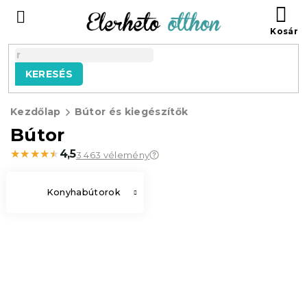
Ugrás
KO
a
fő
tartalomhoz
KERESÉS
Kezdőlap
Bútor és kiegészítők
Bútor
★★★★★
★★★★★
4,5
3 463 vélemény
Konyhabútorok