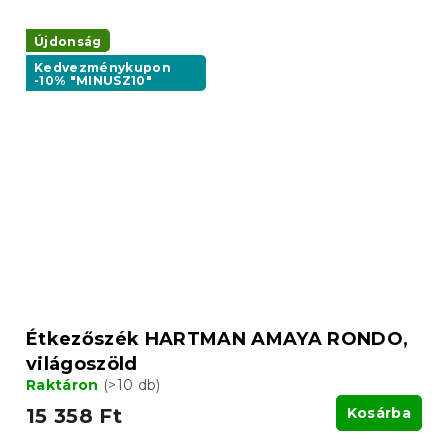
Újdonság
Kedvezménykupon
-10% "MINUSZ10"
Étkezőszék HARTMAN AMAYA RONDO,
világoszöld
Raktáron
(>10 db)
15 358 Ft
Kosárba