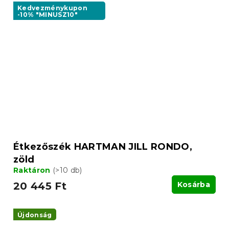
Kedvezménykupon
-10% "MINUSZ10"
Étkezőszék HARTMAN JILL RONDO,
zöld
Raktáron
(>10 db)
20 445 Ft
Kosárba
Újdonság