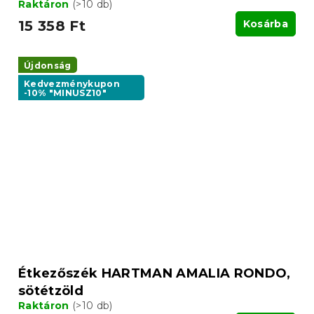
Raktáron
(>10 db)
15 358 Ft
Kosárba
Újdonság
Kedvezménykupon
-10% "MINUSZ10"
Étkezőszék HARTMAN AMALIA RONDO,
sötétzöld
Raktáron
(>10 db)