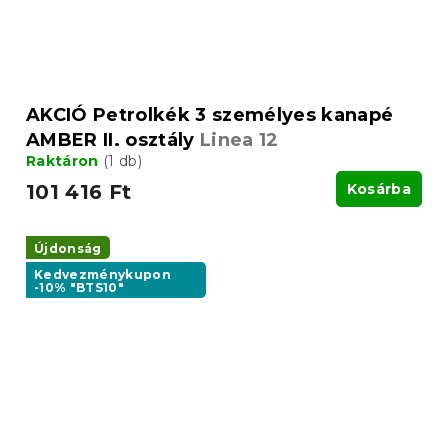
AKCIÓ Petrolkék 3 személyes kanapé
AMBER II. osztály
Linea 12
Raktáron
(1 db)
101 416 Ft
Kosárba
Újdonság
Kedvezménykupon
-10% "BTS10"