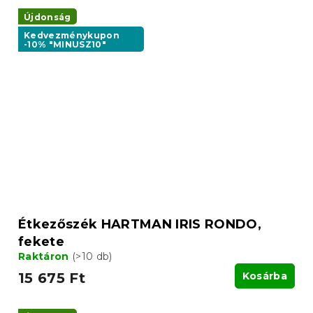
Újdonság
Kedvezménykupon
-10% "MINUSZ10"
Étkezőszék HARTMAN IRIS RONDO,
fekete
Raktáron
(>10 db)
15 675 Ft
Kosárba