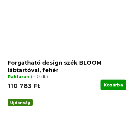
Forgatható design szék BLOOM
lábtartóval, fehér
Raktáron
(>10 db)
110 783 Ft
Kosárba
Újdonság