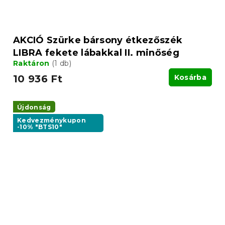
AKCIÓ Szürke bársony étkezőszék
LIBRA fekete lábakkal II. minőség
Raktáron
(1 db)
10 936 Ft
Kosárba
Újdonság
Kedvezménykupon
-10% "BTS10"