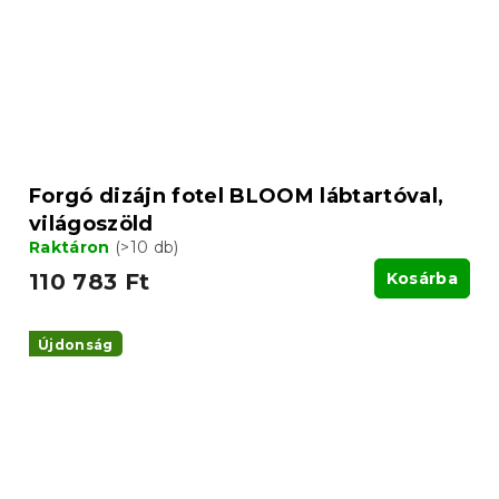
Forgó dizájn fotel BLOOM lábtartóval,
világoszöld
Raktáron
(>10 db)
110 783 Ft
Kosárba
Újdonság