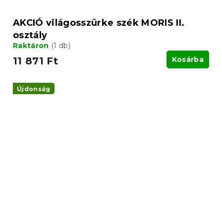
AKCIÓ világosszürke szék MORIS II.
osztály
Raktáron
(1 db)
11 871 Ft
Kosárba
Újdonság