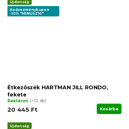
Újdonság
Kedvezménykupon
-10% "MINUSZ10"
Étkezőszék HARTMAN JILL RONDO,
fekete
Raktáron
(>10 db)
20 445 Ft
Kosárba
Újdonság