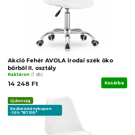
Akció Fehér AVOLA irodai szék öko
bőrből II. osztály
Raktáron
(1 db)
14 248 Ft
Kosárba
Újdonság
Kedvezménykupon
-10% "BTS10"