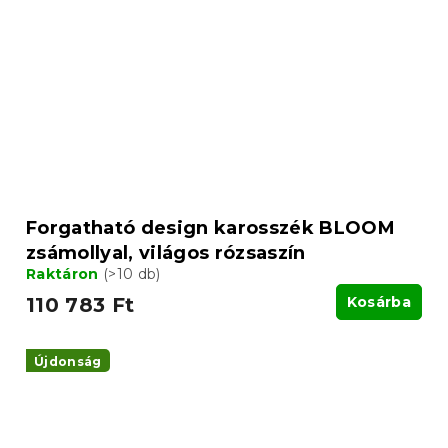
Forgatható design karosszék BLOOM
zsámollyal, világos rózsaszín
Raktáron
(>10 db)
110 783 Ft
Kosárba
Újdonság