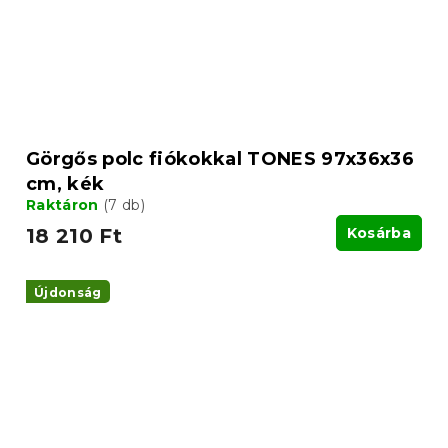
Görgős polc fiókokkal TONES 97x36x36
cm, kék
Raktáron
(7 db)
18 210 Ft
Kosárba
Újdonság