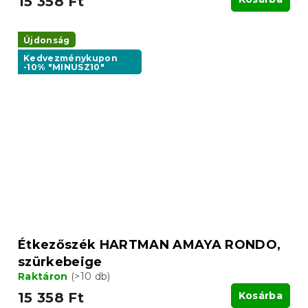
15 358 Ft
Újdonság
Kedvezménykupon
-10% "MINUSZ10"
Étkezőszék HARTMAN AMAYA RONDO,
szürkebeige
Raktáron
(>10 db)
15 358 Ft
Kosárba