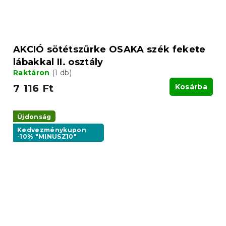
AKCIÓ sötétszürke OSAKA szék fekete
lábakkal II. osztály
Raktáron
(1 db)
7 116 Ft
Kosárba
Újdonság
Kedvezménykupon
-10% "MINUSZ10"