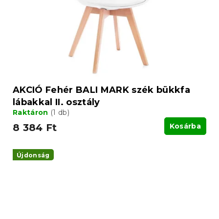
AKCIÓ Fehér BALI MARK szék bükkfa
lábakkal II. osztály
Raktáron
(1 db)
8 384 Ft
Kosárba
Újdonság