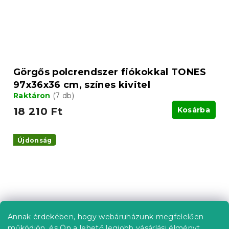
Görgős polcrendszer fiókokkal TONES
97x36x36 cm, színes kivitel
Raktáron
(7 db)
18 210 Ft
Kosárba
Újdonság
Annak érdekében, hogy webáruházunk megfelelően
működjön, és Ön a lehető legjobb vásárlási élményt