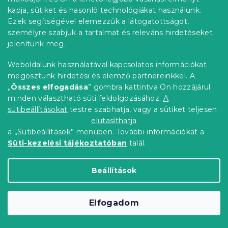
kapja, sütiket és hasonló technológiákat használunk.
Ezek segítségével elemezzük a látogatottságot,
személyre szabjuk a tartalmat és releváns hirdetéseket
jelenítünk meg.
Gyermek polcos szekrény kerekeken
Weboldalunk használatával kapcsolatos információkat
BEARRY 68x35x29 cm, szürke
megosztunk hirdetési és elemző partnereinkkel. A
Raktáron
(6 db)
„
Összes elfogadása
” gombra kattintva Ön hozzájárul
minden választható süti feldolgozásához.
A
10 127 Ft
Kosárba
sütibeállításokat
testre szabhatja, vagy a sütiket teljesen
elutasíthatja
a „Sütibeállítások” menüben. További információkat a
Újdonság
Süti-kezelési tájékoztatóban
talál.
Kedvezménykupon
-10% "MINUSZ10"
Beállítások
Elfogadom