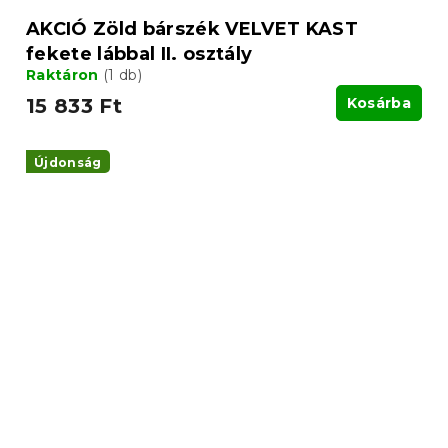
AKCIÓ Zöld bárszék VELVET KAST
fekete lábbal II. osztály
Raktáron
(1 db)
15 833 Ft
Kosárba
Újdonság