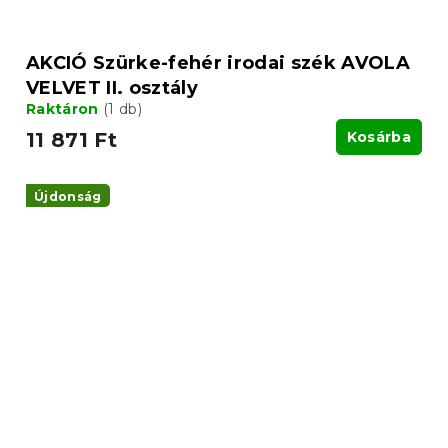
AKCIÓ Szürke-fehér irodai szék AVOLA
VELVET II. osztály
Raktáron
(1 db)
11 871 Ft
Kosárba
Újdonság