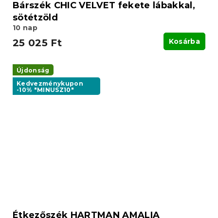
Bárszék CHIC VELVET fekete lábakkal,
sötétzöld
10 nap
25 025 Ft
Kosárba
Újdonság
Kedvezménykupon
-10% "MINUSZ10"
Étkezőszék HARTMAN AMALIA