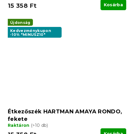
15 358 Ft
Kosárba
Újdonság
Kedvezménykupon
-10% "MINUSZ10"
Étkezőszék HARTMAN AMAYA RONDO,
fekete
Raktáron
(>10 db)
Kosárba