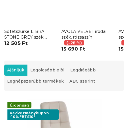
Sötétszürke LIBRA
AVOLA VELVET irodai
AVO
STONE GREY szék
szék, rózsaszín
szék
fekete lábakkal
12 505 Ft
(–28 %)
(–
15 690 Ft
15 
T
e
Ajánljuk
Legolcsóbb elöl
Legdrágább
r
Legnépszerűbb termékek
ABC szerint
m
é
k
T
e
e
Újdonság
k
r
r
Kedvezménykupon
-10% "BTS10"
m
e
é
n