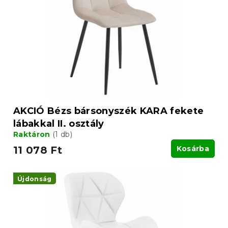
k
d
e
e
k
z
l
é
i
s
s
e
t
á
j
a
AKCIÓ Bézs bársonyszék KARA fekete
lábakkal II. osztály
Raktáron
(1 db)
11 078 Ft
Kosárba
Újdonság