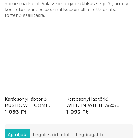
home márkától. Válasszon egy praktikus segítőt, amely
készleten van, és azonnal készen áll az otthonába
történő szállításra.
Karácsonyi lábtörlő
Karácsonyi lábtörlő
RUSTIC WELCOME
WILD IN WHITE 38x58
38x58 cm - több
1 093 Ft
cm - több változatban
1 093 Ft
változatban
T
e
Ajánljuk
Legolcsóbb elöl
Legdrágább