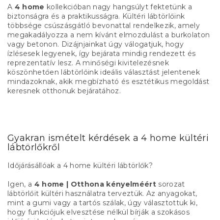
A
4 home
kollekcióban nagy hangsúlyt fektetünk a
biztonságra és a praktikusságra. Kültéri lábtörlőink
többsége csúszásgátló bevonattal rendelkezik, amely
megakadályozza a nem kívánt elmozdulást a burkolaton
vagy betonon. Dizájnjainkat úgy válogatjuk, hogy
ízlésesek legyenek, így bejárata mindig rendezett és
reprezentatív lesz. A minőségi kivitelezésnek
köszönhetően lábtörlőink ideális választást jelentenek
mindazoknak, akik megbízható és esztétikus megoldást
keresnek otthonuk bejáratához.
Gyakran ismételt kérdések a 4 home kültéri
lábtörlőkről
Időjárásállóak a 4 home kültéri lábtörlők?
Igen, a
4 home | Otthona kényelméért
sorozat
lábtörlőit kültéri használatra terveztük. Az anyagokat,
mint a gumi vagy a tartós szálak, úgy választottuk ki,
hogy funkciójuk elvesztése nélkül bírják a szokásos