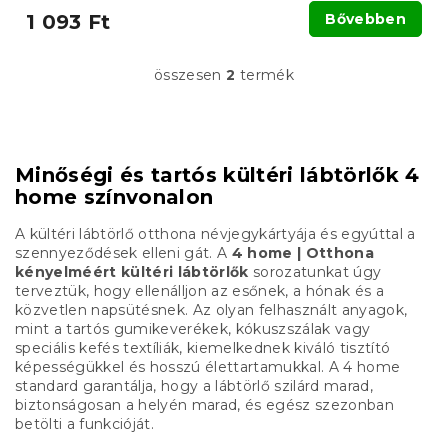
1 093 Ft
Bővebben
összesen
2
termék
L
i
s
t
a
Minőségi és tartós kültéri lábtörlők 4
i
home színvonalon
r
á
n
A kültéri lábtörlő otthona névjegykártyája és egyúttal a
y
szennyeződések elleni gát. A
4 home | Otthona
í
kényelméért kültéri lábtörlők
sorozatunkat úgy
t
terveztük, hogy ellenálljon az esőnek, a hónak és a
á
közvetlen napsütésnek. Az olyan felhasznált anyagok,
s
mint a tartós gumikeverékek, kókuszszálak vagy
e
speciális kefés textíliák, kiemelkednek kiváló tisztító
l
képességükkel és hosszú élettartamukkal. A 4 home
e
standard garantálja, hogy a lábtörlő szilárd marad,
m
biztonságosan a helyén marad, és egész szezonban
e
betölti a funkcióját.
i