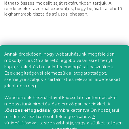
látható összes modellt saját raktárunkban tartjuk. A
rendeléseket azonnal expedáljuk, hogy bejárata a lehető
leghamarabb tiszta és stílusos lehessen.
L
á
b
Annak érdekében, hogy webáruházunk megfelelően
Információ az Ön számára
l
működjön, és Ön a lehető legjobb vásárlási élményt
é
Rendelés követése
kapja, sütiket és hasonló technológiákat használunk.
c
Ezek segítségével elemezzük a látogatottságot,
Szállítási lehetőségek
személyre szabjuk a tartalmat és releváns hirdetéseket
Fizetési lehetőségek
jelenítünk meg.
Reklamáció és áruvisszaküldés
Elérhetőség
Weboldalunk használatával kapcsolatos információkat
Általános szerződési feltételek
megosztunk hirdetési és elemző partnereinkkel. A
Adatvédelmi nyilatkozat
„
Összes elfogadása
” gombra kattintva Ön hozzájárul
minden választható süti feldolgozásához.
A
Blog
sütibeállításokat
testre szabhatja, vagy a sütiket teljesen
Partnereinknek