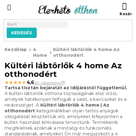
Ugrás
KO
a
fő
tartalomhoz
KERESÉS
Kezdőlap
4
Kültéri lábtörlők 4 home Az
Home
otthonodért
Kültéri lábtörlők 4 home Az
otthonodért
★★★★★
★★★★★
4,6
30 vélemény
Tartsa tisztán bejáratát az időjárástól függetlenül.
A kültéri lábtörlők otthona tisztaságának első őrzői,
amelyek hatékonyan felfogják a sarat, a kavicsokat és a
nedvességet. A
Kültéri lábtörlők 4 home | Az
otthonodért
kategóriánkban olyan tartós anyagok
válogatását készítettük elő, amelyeket kifejezetten a
kültéri használat kihívásaira terveztünk. Termékeink
megfelelnek azoknak a minőségi és funkcionális
standardoknak, amelyeket Ön már megszokott a 4