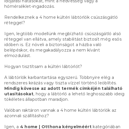
időjárási hatásokat, mint a nedvesség vagy a
hőmérséklet-ingadozás.
Rendelkeznek a 4 home kültéri lábtörlők csúszásgátló
réteggel?
Igen, legtöbb modellünk megbízható csúszásgátló alsó
réteggel van ellátva, amely stabilitást biztosít még esős
időben is. Ez növeli a biztonságot a házba való
belépéskor, és megakadályozza a nem kívánt
elmozdulást.
Hogyan tisztítsam a kültéri lábtörlőt?
A lábtörlők karbantartása egyszerű. Többnyire elég a
rendszeres kirázás vagy tiszta vízzel történő leöblítés.
Mindig kövesse az adott termék címkéjén található
utasításokat
, hogy a lábtörlő a lehető leghosszabb ideig
tökéletes állapotban maradjon.
Valóban raktáron vannak a 4 home kültéri lábtörlők az
azonnali szállításhoz?
Igen, a
4 home | Otthona kényelméért
kategóriában