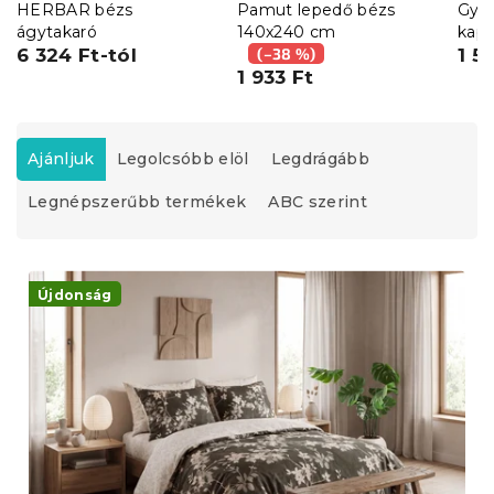
HERBAR bézs
Pamut lepedő bézs
Gyer
ágytakaró
140x240 cm
kapu
6 324 Ft-tól
(–38 %)
cm, 
1 5
1 933 Ft
T
e
Ajánljuk
Legolcsóbb elöl
Legdrágább
r
Legnépszerűbb termékek
ABC szerint
m
é
k
T
e
e
Újdonság
k
r
r
m
e
é
n
k
d
e
e
k
z
l
é
i