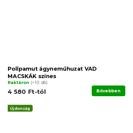
Polipamut ágyneműhuzat VAD
MACSKÁK színes
Raktáron
(>10 db)
4 580 Ft-tól
Bővebben
Újdonság