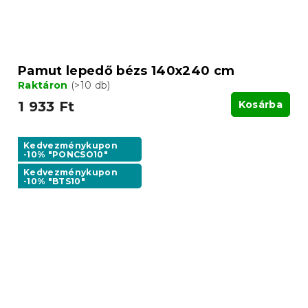
Pamut lepedő bézs 140x240 cm
Raktáron
(>10 db)
1 933 Ft
Kosárba
Kedvezménykupon
-10% "PONCSO10"
Kedvezménykupon
-10% "BTS10"