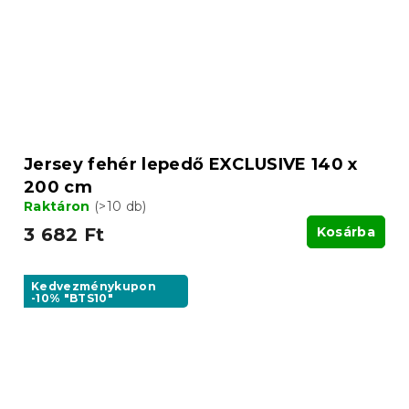
Jersey fehér lepedő EXCLUSIVE 140 x
200 cm
Raktáron
(>10 db)
3 682 Ft
Kosárba
Kedvezménykupon
-10% "BTS10"