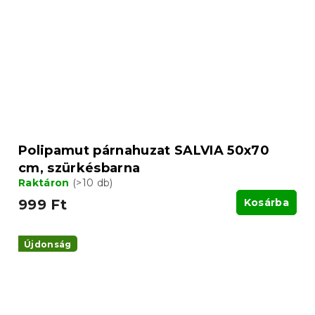
Polipamut párnahuzat SALVIA 50x70
cm, szürkésbarna
Raktáron
(>10 db)
999 Ft
Kosárba
Újdonság