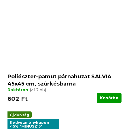
Poliészter-pamut párnahuzat SALVIA
45x45 cm, szürkésbarna
Raktáron
(>10 db)
602 Ft
Kosárba
Újdonság
Kedvezménykupon
-15% "MINUSZ15"