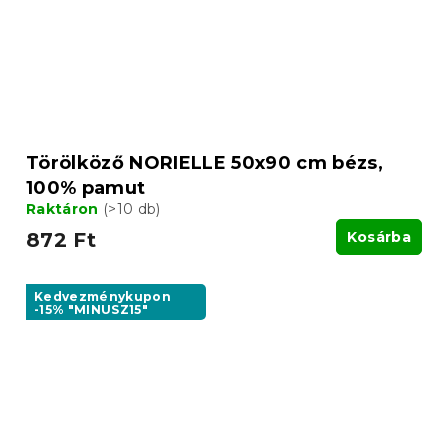
Törölköző NORIELLE 50x90 cm bézs,
100% pamut
Raktáron
(>10 db)
872 Ft
Kosárba
Kedvezménykupon
-15% "MINUSZ15"