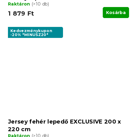
Raktáron
(>10 db)
1 879 Ft
Kosárba
Kedvezménykupon
-20% "MINUSZ20"
Jersey fehér lepedő EXCLUSIVE 200 x
220 cm
Raktáron
(>10 db)