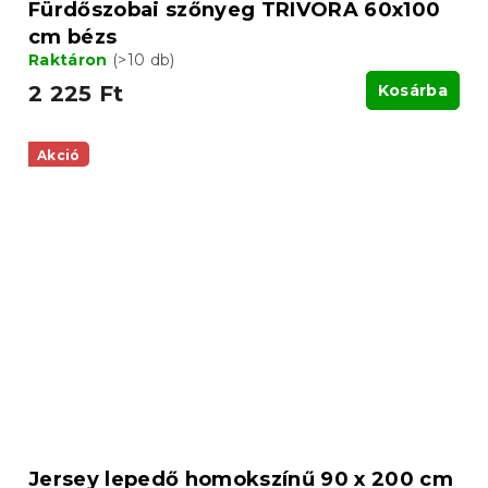
Fürdőszobai szőnyeg TRIVORA 60x100
cm bézs
Raktáron
(>10 db)
2 225 Ft
Kosárba
Akció
Jersey lepedő homokszínű 90 x 200 cm