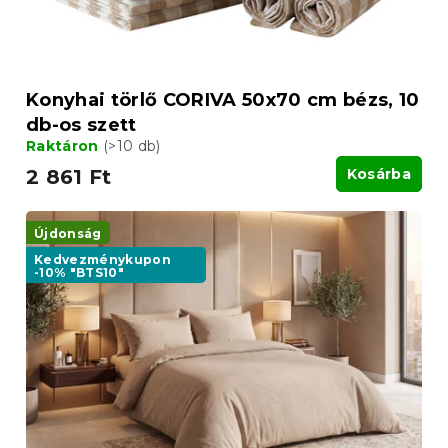
Konyhai törlő CORIVA 50x70 cm bézs, 10
db-os szett
Raktáron
(>10 db)
2 861 Ft
Kosárba
Újdonság
Kedvezménykupon
-10% "BTS10"