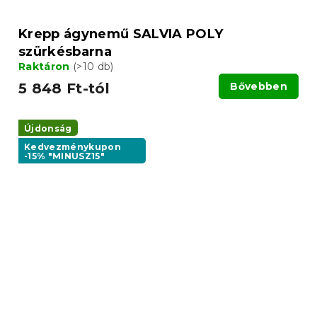
Krepp ágynemű SALVIA POLY
szürkésbarna
Raktáron
(>10 db)
5 848 Ft-tól
Bővebben
Újdonság
Kedvezménykupon
-15% "MINUSZ15"