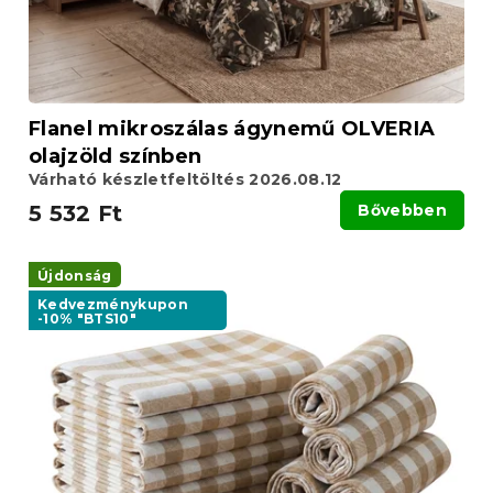
s
s
e
t
á
j
a
Flanel mikroszálas ágynemű OLVERIA
olajzöld színben
Várható készletfeltöltés 2026.08.12
5 532 Ft
Bővebben
Újdonság
Kedvezménykupon
-10% "BTS10"