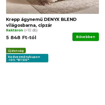
Krepp ágynemű DENYX BLEND
világosbarna, cipzár
Raktáron
(>10 db)
5 848 Ft-tól
Bővebben
Újdonság
Kedvezménykupon
-10% "BTS10"