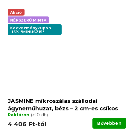
Akció
NÉPSZERŰ MINTA
Kedvezménykupon
-15% "MINUSZ15"
JASMINE mikroszálas szállodai
ágyneműhuzat, bézs – 2 cm-es csíkos
Raktáron
(>10 db)
4 406 Ft-tól
Bővebben