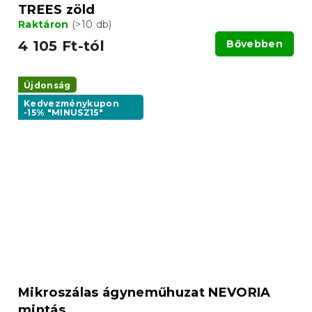
TREES zöld
Raktáron
(>10 db)
4 105 Ft-tól
Bővebben
Újdonság
Kedvezménykupon
-15% "MINUSZ15"
Mikroszálas ágyneműhuzat NEVORIA
mintás