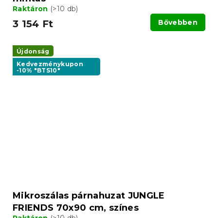
Raktáron
(>10 db)
3 154 Ft
Bővebben
Újdonság
Kedvezménykupon
-10% "BTS10"
Mikroszálas párnahuzat JUNGLE
FRIENDS 70x90 cm, színes