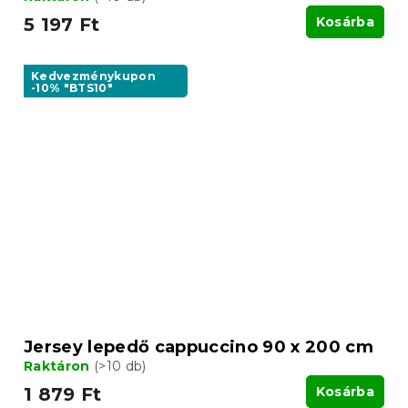
5 197 Ft
Kosárba
Kedvezménykupon
-10% "BTS10"
Jersey lepedő cappuccino 90 x 200 cm
Raktáron
(>10 db)
1 879 Ft
Kosárba