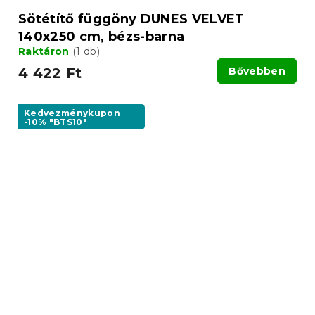
Sötétítő függöny DUNES VELVET
140x250 cm, bézs-barna
Raktáron
(1 db)
4 422 Ft
Bővebben
Kedvezménykupon
-10% "BTS10"