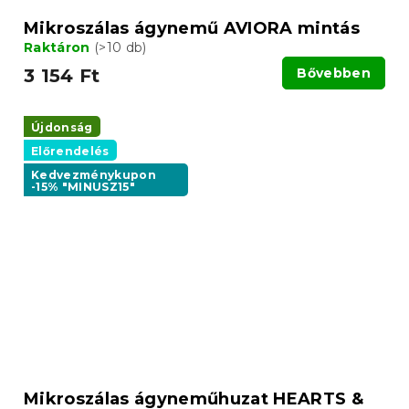
Mikroszálas ágynemű AVIORA mintás
Raktáron
(>10 db)
3 154 Ft
Bővebben
Újdonság
Előrendelés
Kedvezménykupon
-15% "MINUSZ15"
Mikroszálas ágyneműhuzat HEARTS &