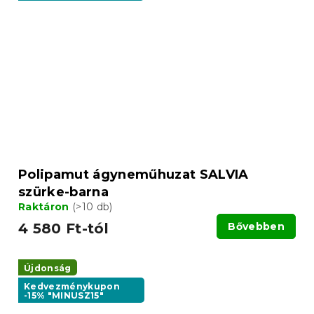
Polipamut ágyneműhuzat SALVIA
szürke-barna
Raktáron
(>10 db)
4 580 Ft-tól
Bővebben
Újdonság
Kedvezménykupon
-15% "MINUSZ15"