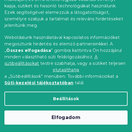
Előrendelés
kapja, sütiket és hasonló technológiákat használunk.
Kedvezménykupon
Ezek segítségével elemezzük a látogatottságot,
-10% "BTS10"
személyre szabjuk a tartalmat és releváns hirdetéseket
jelenítünk meg.
Weboldalunk használatával kapcsolatos információkat
megosztunk hirdetési és elemző partnereinkkel. A
„
Összes elfogadása
” gombra kattintva Ön hozzájárul
minden választható süti feldolgozásához.
A
sütibeállításokat
testre szabhatja, vagy a sütiket teljesen
elutasíthatja
a „Sütibeállítások” menüben. További információkat a
Süti-kezelési tájékoztatóban
talál.
Mikroszálas párnahuzat TREES & STARS
50x70 cm, zöld
Beállítások
Raktáron
(>10 db)
460 Ft
Kosárba
Elfogadom
Kedvezménykupon