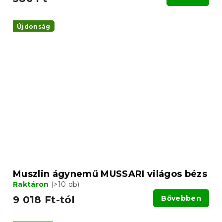
Újdonság
Muszlin ágynemű MUSSARI világos bézs
Raktáron
(>10 db)
9 018 Ft-tól
Bővebben