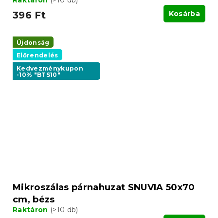
Raktáron
(>10 db)
396 Ft
Kosárba
Újdonság
Előrendelés
Kedvezménykupon
-10% "BTS10"
Mikroszálas párnahuzat SNUVIA 50x70
cm, bézs
Raktáron
(>10 db)