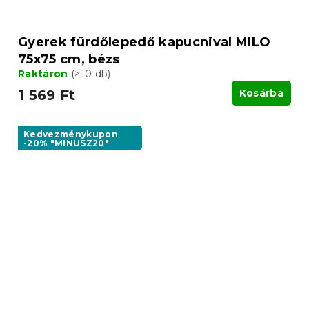
Gyerek fürdőlepedő kapucnival MILO
75x75 cm, bézs
Raktáron
(>10 db)
1 569 Ft
Kosárba
Kedvezménykupon
-20% "MINUSZ20"