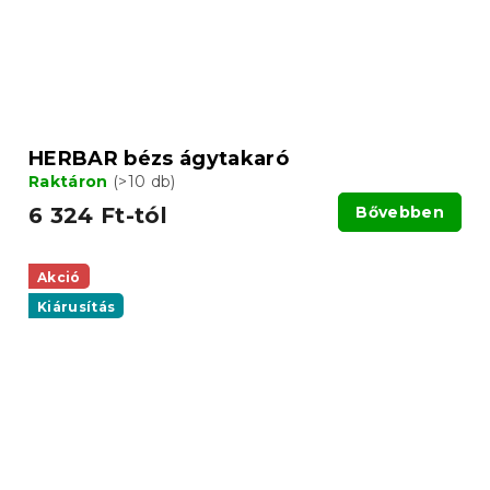
HERBAR bézs ágytakaró
Raktáron
(>10 db)
6 324 Ft-tól
Bővebben
Akció
Kiárusítás