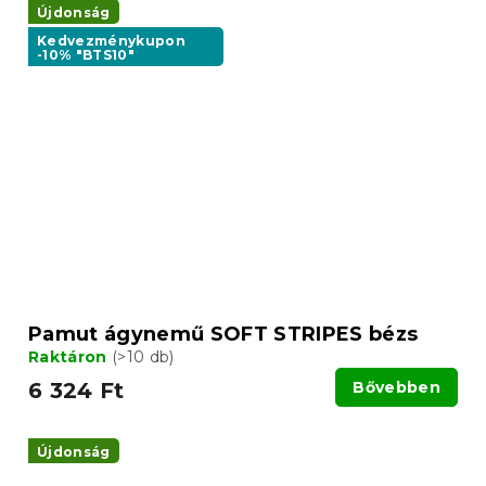
Újdonság
Kedvezménykupon
-10% "BTS10"
Pamut ágynemű SOFT STRIPES bézs
Raktáron
(>10 db)
6 324 Ft
Bővebben
Újdonság