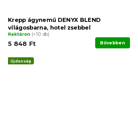
Krepp ágynemű DENYX BLEND
világosbarna, hotel zsebbel
Raktáron
(>10 db)
5 848 Ft
Bővebben
Újdonság