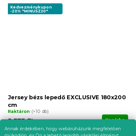
Kedvezménykupon
-20% "MINUSZ20"
Jersey bézs lepedő EXCLUSIVE 180x200
cm
Raktáron
(>10 db)
5 373 Ft
Kosárba
Annak érdekében, hogy webáruházunk megfelelően
működjön, és Ön a lehető legjobb vásárlási élményt