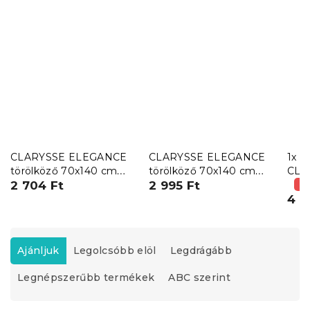
CLARYSSE ELEGANCE
CLARYSSE ELEGANCE
1x f
törölköző 70x140 cm
törölköző 70x140 cm
CLA
rózsaszín, 100% pamut
2 704 Ft
homokszínű, 100%
2 995 Ft
70x1
(–
pamut
tör
4 4
60x
pamu
T
e
Ajánljuk
Legolcsóbb elöl
Legdrágább
r
Legnépszerűbb termékek
ABC szerint
m
é