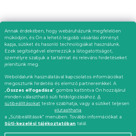
s
t
L
a
á
i
b
r
Annak érdekében, hogy webáruházunk megfelelően
Információ az Ön számára
á
l
működjön, és Ön a lehető legjobb vásárlási élményt
n
é
Rendelés követése
kapja, sütiket és hasonló technológiákat használunk.
y
c
í
Ezek segítségével elemezzük a látogatottságot,
Szállítási lehetőségek
t
személyre szabjuk a tartalmat és releváns hirdetéseket
Fizetési lehetőségek
á
jelenítünk meg.
Reklamáció és áruvisszaküldés
s
e
Elérhetőség
Weboldalunk használatával kapcsolatos információkat
l
Általános szerződési feltételek
megosztunk hirdetési és elemző partnereinkkel. A
e
Adatvédelmi nyilatkozat
„
Összes elfogadása
” gombra kattintva Ön hozzájárul
m
minden választható süti feldolgozásához.
A
Blog
e
i
sütibeállításokat
testre szabhatja, vagy a sütiket teljesen
Partnereinknek
elutasíthatja
a „Sütibeállítások” menüben. További információkat a
Süti-kezelési tájékoztatóban
talál.
Shoptet Premium készítette