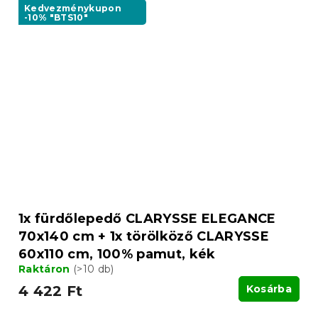
Kedvezménykupon
-10% "BTS10"
1x fürdőlepedő CLARYSSE ELEGANCE
70x140 cm + 1x törölköző CLARYSSE
60x110 cm, 100% pamut, kék
Raktáron
(>10 db)
4 422 Ft
Kosárba