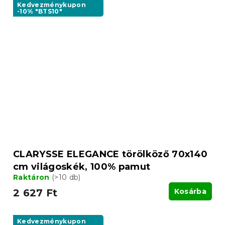
Kedvezménykupon
-10% "BTS10"
CLARYSSE ELEGANCE törölköző 70x140
cm világoskék, 100% pamut
Raktáron
(>10 db)
2 627 Ft
Kosárba
Kedvezménykupon