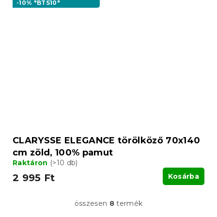
-10% "BTS10"
CLARYSSE ELEGANCE törölköző 70x140
cm zöld, 100% pamut
Raktáron
(>10 db)
2 995 Ft
Kosárba
összesen
8
termék
L
i