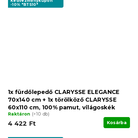
Kedvezménykupon
-10% "BTS10"
1x fürdőlepedő CLARYSSE ELEGANCE
70x140 cm + 1x törölköző CLARYSSE
60x110 cm, 100% pamut, világoskék
Raktáron
(>10 db)
4 422 Ft
Kosárba