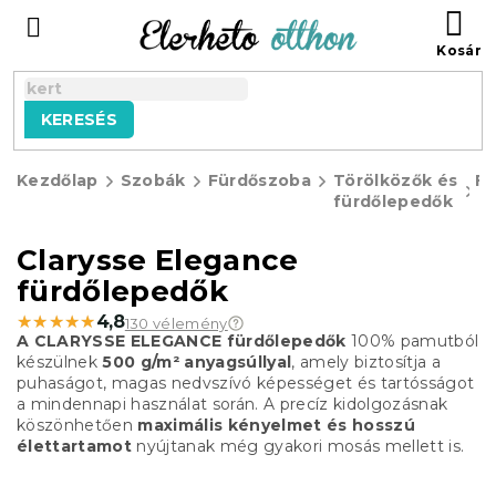
Ugrás
KO
a
fő
tartalomhoz
KERESÉS
Kezdőlap
Szobák
Fürdőszoba
Törölközők és
Fü
fürdőlepedők
Clarysse Elegance
fürdőlepedők
★★★★★
★★★★★
4,8
130 vélemény
A CLARYSSE ELEGANCE fürdőlepedők
100% pamutból
készülnek
500 g/m² anyagsúllyal
, amely biztosítja a
puhaságot, magas nedvszívó képességet és tartósságot
a mindennapi használat során. A precíz kidolgozásnak
köszönhetően
maximális kényelmet és hosszú
élettartamot
nyújtanak még gyakori mosás mellett is.