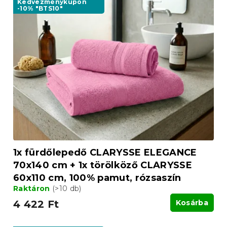
Kedvezménykupon
-10% "BTS10"
1x fürdőlepedő CLARYSSE ELEGANCE
70x140 cm + 1x törölköző CLARYSSE
60x110 cm, 100% pamut, rózsaszín
Raktáron
(>10 db)
4 422 Ft
Kosárba