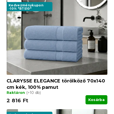
Kedvezménykupon
-10% "BTS10"
CLARYSSE ELEGANCE törölköző 70x140
cm kék, 100% pamut
Raktáron
(>10 db)
2 816 Ft
Kosárba