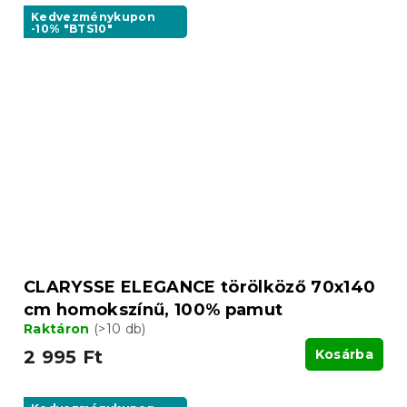
Kedvezménykupon
-10% "BTS10"
CLARYSSE ELEGANCE törölköző 70x140
cm homokszínű, 100% pamut
Raktáron
(>10 db)
2 995 Ft
Kosárba