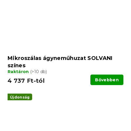
Mikroszálas ágyneműhuzat SOLVANI
színes
Raktáron
(>10 db)
4 737 Ft-tól
Bővebben
Újdonság