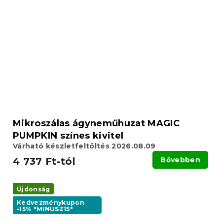
Mikroszálas ágyneműhuzat MAGIC
PUMPKIN színes kivitel
Várható készletfeltöltés 2026.08.09
4 737 Ft-tól
Bővebben
Újdonság
Kedvezménykupon
-15% "MINUSZ15"