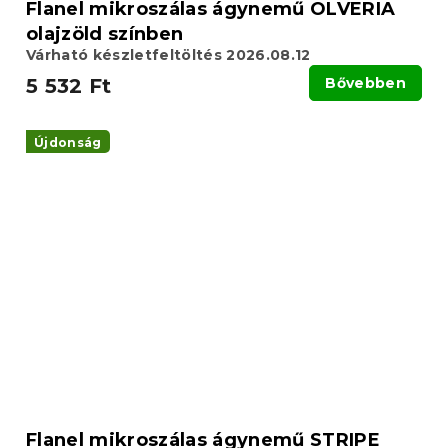
Flanel mikroszálas ágynemű OLVERIA
olajzöld színben
Várható készletfeltöltés 2026.08.12
5 532 Ft
Bővebben
Újdonság
Flanel mikroszálas ágynemű STRIPE