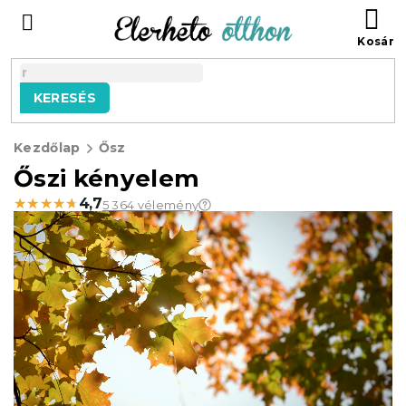
Ugrás
KO
a
fő
tartalomhoz
KERESÉS
Kezdőlap
Ősz
Őszi kényelem
★★★★★
★★★★★
4,7
5 364 vélemény