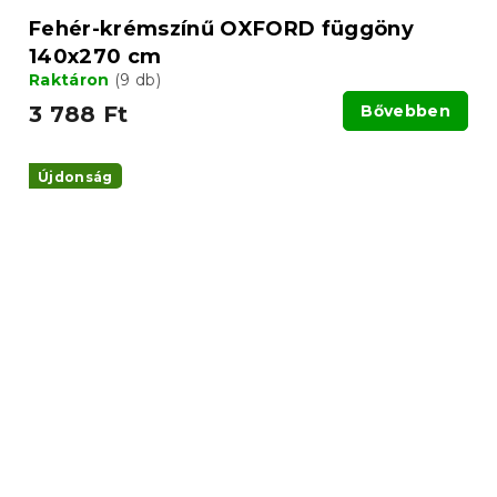
Fehér-krémszínű OXFORD függöny
140x270 cm
Raktáron
(9 db)
3 788 Ft
Bővebben
Újdonság