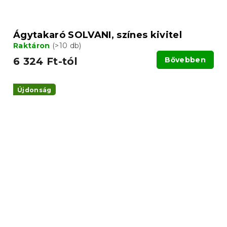
Ágytakaró SOLVANI, színes kivitel
Raktáron
(>10 db)
6 324 Ft-tól
Bővebben
Újdonság