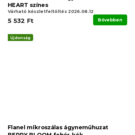
HEART színes
Várható készletfeltöltés 2026.08.12
5 532 Ft
Bővebben
Újdonság
Flanel mikroszálas ágyneműhuzat
BERRY BLOOM fehér-kék