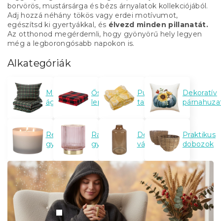
borvörös, mustársárga és bézs árnyalatok kollekciójából.
Adj hozzá néhány tökös vagy erdei motívumot,
egészítsd ki gyertyákkal, és
élvezd minden pillanatát.
Az otthonod megérdemli, hogy gyönyörű hely legyen
még a legborongósabb napokon is.
Alkategóriák
Meleg
Őszi
Puha
Dekoratív
ágynemű
lepedők
takarók
párnahuza
Relaxációs
Ragyogó
Dekoratív
Praktikus
gyertyák
gyertyatartók
vázák
dobozok