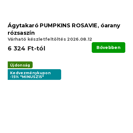
Ágytakaró PUMPKINS ROSAVIE, óarany
rózsaszín
Várható készletfeltöltés 2026.08.12
6 324 Ft-tól
Bővebben
Újdonság
Kedvezménykupon
-15% "MINUSZ15"