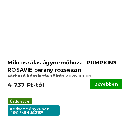
Mikroszálas ágyneműhuzat PUMPKINS
ROSAVIE óarany rózsaszín
Várható készletfeltöltés 2026.08.09
4 737 Ft-tól
Bővebben
Újdonság
Kedvezménykupon
-15% "MINUSZ15"