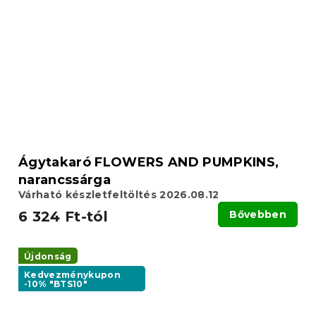
Ágytakaró FLOWERS AND PUMPKINS,
narancssárga
Várható készletfeltöltés 2026.08.12
6 324 Ft-tól
Bővebben
Újdonság
Kedvezménykupon
-10% "BTS10"