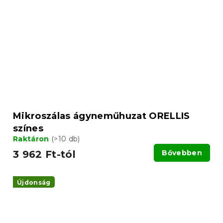
Mikroszálas ágyneműhuzat ORELLIS
színes
Raktáron
(>10 db)
3 962 Ft-tól
Bővebben
Újdonság