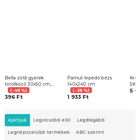
Bella zöld gyerek
Pamut lepedő bézs
Kre
törölköző 30x50 cm,
140x240 cm
SKY 
100% pamut
(–49 %)
(–38 %)
5 6
396 Ft
1 933 Ft
T
e
Ajánljuk
Legolcsóbb elöl
Legdrágább
r
Legnépszerűbb termékek
ABC szerint
m