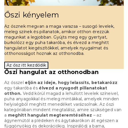
Őszi kényelem
Az ősznek megvan a maga varazsa – susogó levelek,
meleg színek és pillanatok, amikor otthon érezzük
magunkat a legjobban. Gyújts meg egy gyertyat,
burkolózz egy puha takaróba, és élvezd a meghitt
hangulatot kiegészítőkkel, amelyek nyugalmat és
otthonosságot hoznak az otthonodba.
Az ősz itt kezdődik
Őszi hangulat az otthonodban
Az ősszel
eljön az ideje, hogy lelassíts, betakarózz
egy takaróba és
élvezd a nyugodt pillanatokat
otthon.
Vedd körül magad a lehullott levelek színeivel,
puha anyagokkal és meleg mintákkal, amelyek minden
helyiségből meghitt menedéket varázsolnak. Az őszi
kategóriában mindent megtalálsz, amire szükséged van
a
meghitt hangulat megteremtéséhez
– az
ágyneműtől a plédeken és ágytakarókon át egészen a
függönyökig és dekorációkig. Inspirálódj a barna,