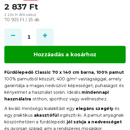
2 837 Ft
2 234 Ft ÁFA nélkül
Egységár:
70 925 Ft / 25 db
Hozzáadás a kosárhoz
Fürdőlepedő Classic 70 x 140 cm barna, 100% pamut
100% pamutból készült, 400 g/m² vastagsággal, amely
garantálja a magas nedvszívó képességet, puhaságot és
kényelmet a használat során. Ideális
mindennapi
használatra
otthon, sporthoz vagy wellnesshez.
A kiváló minőségű kialakítást egy
elegáns szegély
és
egy praktikus
akasztófül
egészíti ki. A pamut anyagnak
köszönhetően a fürdőlepedő
jól szívja a nedvességet
és gyorsan szárad, ami a rendszeres mosáskor