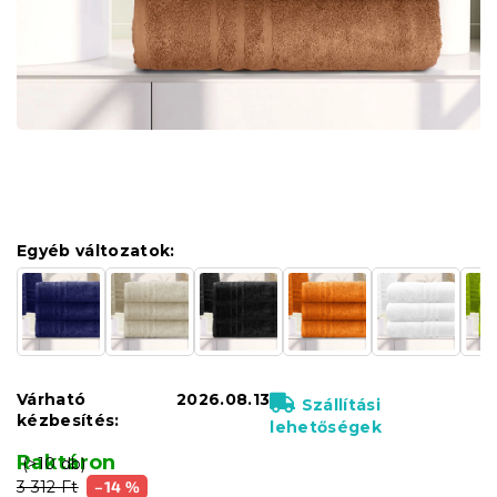
Egyéb változatok:
Várható
2026.08.13
Szállítási
kézbesítés:
lehetőségek
Raktáron
(>10 db)
3 312 Ft
–14 %