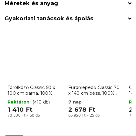
Méretek és anyag
Gyakorlati tanácsok és ápolás
Törölköző Classic 50 x
Fürdőlepedő Classic 70
Cla
100 cm barna, 100%
x 140 cm bézs, 100%
14
pamut
pamut
10
Raktáron
(>10 db)
7 nap
Ra
1 410 Ft
2 678 Ft
2 
Egységár:
Egységár:
Egy
70 500 Ft / 50 db
66 950 Ft / 25 db
70 