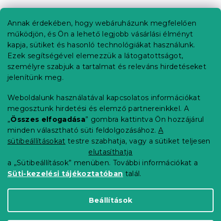
á
b
Annak érdekében, hogy webáruházunk megfelelően
Információ az Ön számára
l
működjön, és Ön a lehető legjobb vásárlási élményt
é
Rendelés követése
kapja, sütiket és hasonló technológiákat használunk.
c
Ezek segítségével elemezzük a látogatottságot,
Szállítási lehetőségek
személyre szabjuk a tartalmat és releváns hirdetéseket
Fizetési lehetőségek
jelenítünk meg.
Reklamáció és áruvisszaküldés
Elérhetőség
Weboldalunk használatával kapcsolatos információkat
Általános szerződési feltételek
megosztunk hirdetési és elemző partnereinkkel. A
Adatvédelmi nyilatkozat
„
Összes elfogadása
” gombra kattintva Ön hozzájárul
minden választható süti feldolgozásához.
A
Blog
sütibeállításokat
testre szabhatja, vagy a sütiket teljesen
Partnereinknek
elutasíthatja
a „Sütibeállítások” menüben. További információkat a
Süti-kezelési tájékoztatóban
talál.
Shoptet Premium készítette
Beállítások