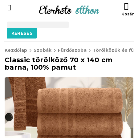
Ugrás
KO
a
fő
tartalomhoz
KERESÉS
Kezdőlap
Szobák
Fürdőszoba
Törölközők és für
Classic törölköző 70 x 140 cm
barna, 100% pamut