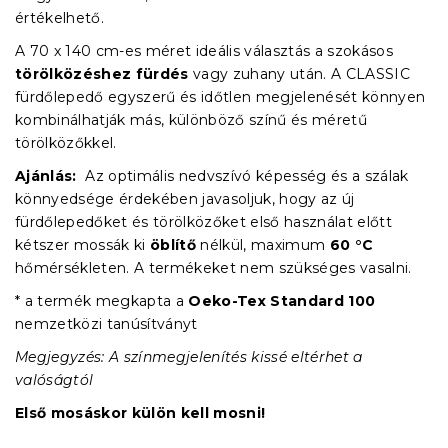
értékelhető.
A 70 x 140 cm-es méret ideális választás a szokásos
törölközéshez fürdés
vagy zuhany után. A CLASSIC
fürdőlepedő egyszerű és időtlen megjelenését könnyen
kombinálhatják más, különböző színű és méretű
törölközőkkel.
Ajánlás:
Az optimális nedvszívó képesség és a szálak
könnyedsége érdekében javasoljuk, hogy az új
fürdőlepedőket és törölközőket első használat előtt
kétszer mossák ki
öblítő
nélkül, maximum
60 °C
hőmérsékleten. A termékeket nem szükséges vasalni.
* a termék megkapta a
Oeko-Tex Standard 100
nemzetközi tanúsítványt
Megjegyzés: A színmegjelenítés kissé eltérhet a
valóságtól
Első mosáskor külön kell mosni!