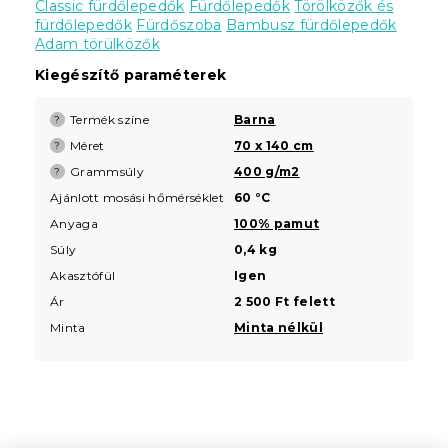
Classic fürdőlepedők
Fürdőlepedők
Törölközők és
fürdőlepedők
Fürdőszoba
Bambusz fürdőlepedők
Adam törülközők
Kiegészítő paraméterek
Termék színe
Barna
?
Méret
70 x 140 cm
?
Grammsúly
400 g/m2
?
Ajánlott mosási hőmérséklet
60 °C
Anyaga
100% pamut
Súly
0,4 kg
Akasztófül
Igen
Ár
2 500 Ft felett
Minta
Minta nélkül
L