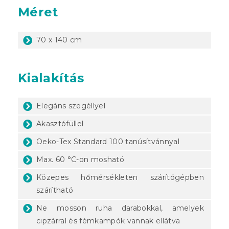
Méret
70 x 140 cm
Kialakítás
Elegáns szegéllyel
Akasztófüllel
Oeko-Tex Standard 100 tanúsítvánnyal
Max. 60 °C-on mosható
Közepes hőmérsékleten szárítógépben
szárítható
Ne mosson ruha darabokkal, amelyek
cipzárral és fémkampók vannak ellátva