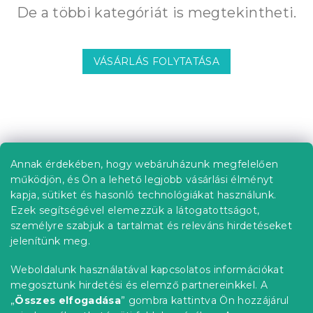
De a többi kategóriát is megtekintheti.
VÁSÁRLÁS FOLYTATÁSA
L
á
b
Annak érdekében, hogy webáruházunk megfelelően
Információ az Ön számára
l
működjön, és Ön a lehető legjobb vásárlási élményt
é
Rendelés követése
kapja, sütiket és hasonló technológiákat használunk.
c
Ezek segítségével elemezzük a látogatottságot,
Szállítási lehetőségek
személyre szabjuk a tartalmat és releváns hirdetéseket
Fizetési lehetőségek
jelenítünk meg.
Reklamáció és áruvisszaküldés
Elérhetőség
Weboldalunk használatával kapcsolatos információkat
Általános szerződési feltételek
megosztunk hirdetési és elemző partnereinkkel. A
Adatvédelmi nyilatkozat
„
Összes elfogadása
” gombra kattintva Ön hozzájárul