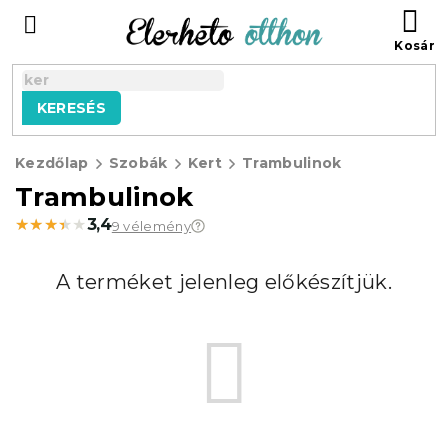
Ugrás
KO
a
fő
tartalomhoz
KERESÉS
Kezdőlap
Szobák
Kert
Trambulinok
Trambulinok
★★★★★
★★★★★
3,4
9 vélemény
A terméket jelenleg előkészítjük.