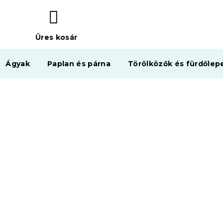
Üres kosár
KOSÁR
Ágyak
Paplan és párna
Törölközők és fürdőlep