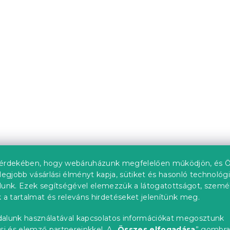
lepedő 140x240
Ágytakaró CORAZON k
 színű 100% pamut
db)
Raktáron
(>10 db)
6 324 Ft-tól
Kedvezménykupon
-15% "MINUSZ15"
érdekében, hogy webáruházunk megfelelően működjön, és Ö
legjobb vásárlási élményt kapja, sütiket és hasonló technológ
lunk. Ezek segítségével elemezzük a látogatottságot, szemé
 a tartalmat és releváns hirdetéseket jelenítünk meg.
ck lepedő 90 x
Pamut ágyneműhuzat
alunk használatával kapcsolatos információkat megosztunk
si és elemző partnereinkkel. A „
Összes elfogadása
” gombr