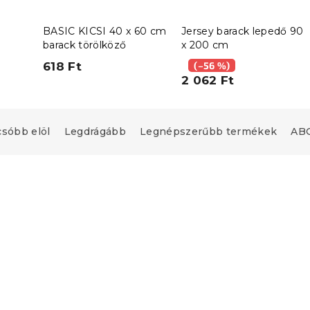
BASIC KICSI 40 x 60 cm
Jersey barack lepedő 90
barack törölköző
x 200 cm
618 Ft
(–56 %)
2 062 Ft
csóbb elöl
Legdrágább
Legnépszerűbb termékek
ABC
Kedvezménykupon
-15% "MINUSZ15"