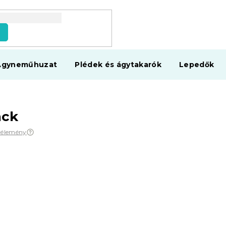
s
Ágyneműhuzat
Plédek és ágytakarók
Lepedők
ack
vélemény