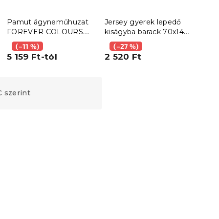
Pamut ágyneműhuzat
Jersey gyerek lepedő
Ágy
FOREVER COLOURS
kiságyba barack 70x140
kék
barackszínű
cm
(–11 %)
(–27 %)
6 3
5 159 Ft-tól
2 520 Ft
 szerint
Kedvezménykupon
-15% "MINUSZ15"