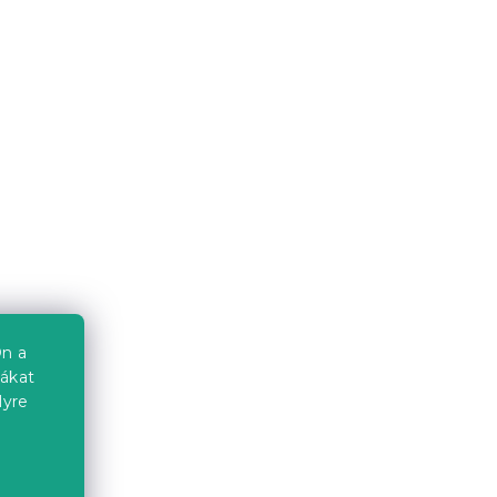
ék
Ágytakaró SZÍNES LEPKE
fehér
Raktáron
(>10 db)
6 324 Ft-tól
n a
iákat
lyre
BASIC KICSI 40 x 60 cm
a