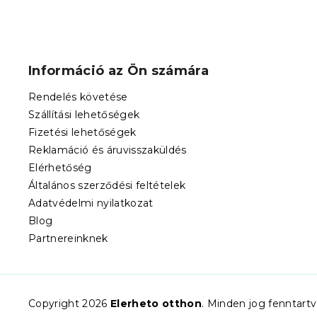
L
á
b
Információ az Ön számára
l
é
Rendelés követése
c
Szállítási lehetőségek
Fizetési lehetőségek
Reklamáció és áruvisszaküldés
Elérhetőség
Általános szerződési feltételek
Adatvédelmi nyilatkozat
Blog
Partnereinknek
Copyright 2026
Elerheto otthon
. Minden jog fenntart