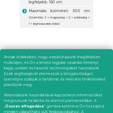
legfeljebb: 160 cm
Maximális körméret: 300 cm
(Számítás: 2 × magasság + 2 × szélesség +
1 × leghosszabb oldal)
L
á
b
Annak érdekében, hogy webáruházunk megfelelően
Információ az Ön számára
l
működjön, és Ön a lehető legjobb vásárlási élményt
é
Rendelés követése
kapja, sütiket és hasonló technológiákat használunk.
c
Ezek segítségével elemezzük a látogatottságot,
Szállítási lehetőségek
személyre szabjuk a tartalmat és releváns hirdetéseket
Fizetési lehetőségek
jelenítünk meg.
Reklamáció és áruvisszaküldés
Elérhetőség
Weboldalunk használatával kapcsolatos információkat
Általános szerződési feltételek
megosztunk hirdetési és elemző partnereinkkel. A
Adatvédelmi nyilatkozat
„
Összes elfogadása
” gombra kattintva Ön hozzájárul
minden választható süti feldolgozásához.
A
Blog