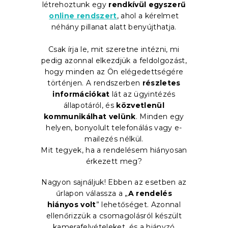
létrehoztunk egy
rendkívül egyszerű
online rendszert
, ahol a kérelmet
néhány pillanat alatt benyújthatja.
Csak írja le, mit szeretne intézni, mi
pedig azonnal elkezdjük a feldolgozást,
hogy minden az Ön elégedettségére
történjen. A rendszerben
részletes
információkat
lát az ügyintézés
állapotáról, és
közvetlenül
kommunikálhat velünk
. Minden egy
helyen, bonyolult telefonálás vagy e-
mailezés nélkül.
Mit tegyek, ha a rendelésem hiányosan
érkezett meg?
Nagyon sajnáljuk! Ebben az esetben az
űrlapon válassza a „
A rendelés
hiányos volt
” lehetőséget. Azonnal
ellenőrizzük a csomagolásról készült
kamerafelvételeket, és a hiányzó