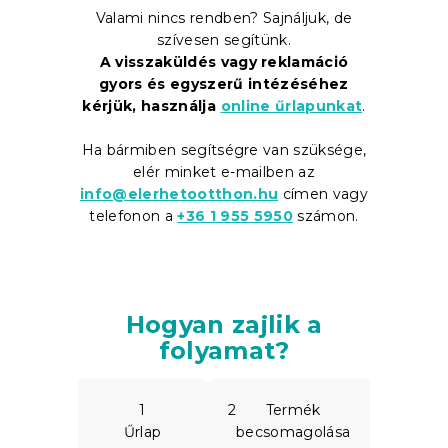
Valami nincs rendben? Sajnáljuk, de
szívesen segítünk.
A visszaküldés vagy reklamáció
gyors és egyszerű intézéséhez
kérjük, használja
online űrlapunkat
.
Ha bármiben segítségre van szüksége,
elér minket e-mailben az
info@elerhetootthon.hu
címen vagy
telefonon a
+36 1 955 5950
számon.
Hogyan zajlik a
folyamat?
1
2
Termék
Űrlap
becsomagolása