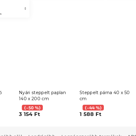
t
ő
Nyári steppelt paplan
Steppelt párna 40 x 50
140 x 200 cm
cm
(–50 %)
(–44 %)
3 154 Ft
1 588 Ft