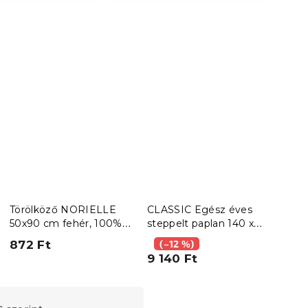
Törölköző NORIELLE
CLASSIC Egész éves
Delu
50x90 cm fehér, 100%
steppelt paplan 140 x
30x
pamut
200 cm párnával 70 x
872 Ft
(–12 %)
(–
90 cm és kispárnával 40
9 140 Ft
523
x 50 cm