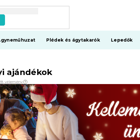
s
Ágyneműhuzat
Plédek és ágytakarók
Lepedők
i ajándékok
28 vélemény