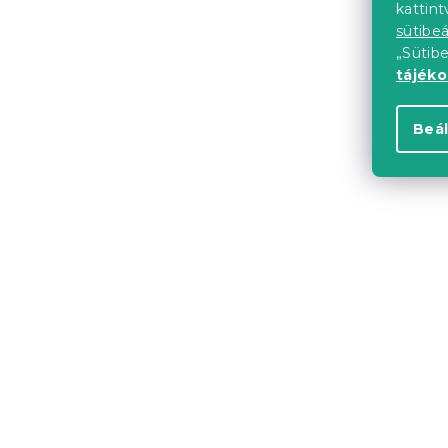
kattin
sütibeá
„Sütib
tájék
Beál
Ágy SOFIA 1
kasmír béz
Raktáron
(>10 
49 635 Ft-
Újdonság
Kedvezményk
-15% "MINUSZ15