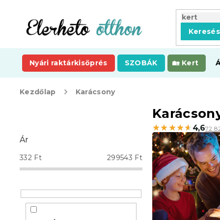
Ugrás
a
fő
Keresé
tartalomhoz
Nyári raktárkisöprés
SZOBÁK
Kert
Kezdőlap
Karácsony
O
Karácsony
l
★★★★★
★★★★★
4,6
72 8
d
Ár
a
l
332
Ft
299543
Ft
s
ó
p
a
n
e