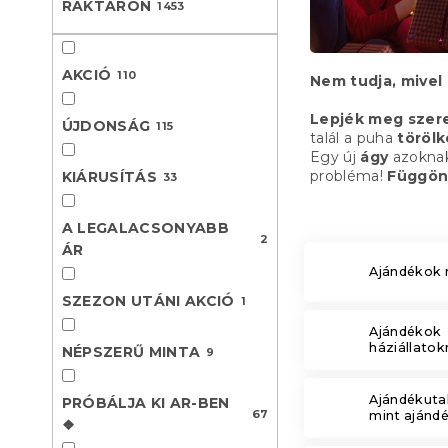
RAKTÁRON
1453
l
AKCIÓ
110
Nem tudja, mivel
Lepjék meg szer
ÚJDONSÁG
115
talál a puha
töröl
Egy új
ágy
azoknak
probléma!
Függön
KIÁRUSÍTÁS
33
A LEGALACSONYABB
2
ÁR
Ajándékok 
SZEZON UTÁNI AKCIÓ
1
Ajándékok
háziállato
NÉPSZERŰ MINTA
9
Ajándékuta
PRÓBÁLJA KI AR-BEN
67
mint ajánd
❖