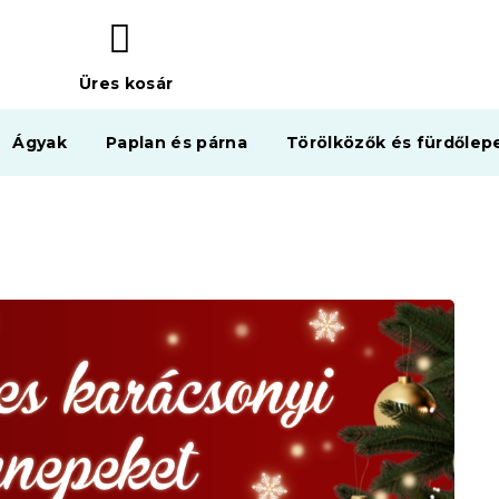
Üres kosár
KOSÁR
Ágyak
Paplan és párna
Törölközők és fürdőlep