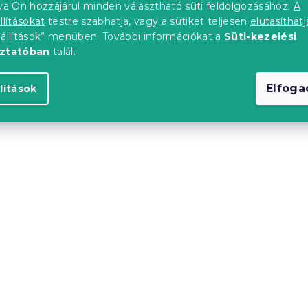
tva Ön hozzájárul minden választható süti feldolgozásához.
A
llításokat
testre szabhatja, vagy a sütiket teljesen
elutasíthatj
eállítások” menüben. További információkat a
Süti-kezelési
oztatóban
talál.
Elfog
lítások
60 x 200 cm,
Ágy SOFIA 90 x 200 cm
s
kasmírszínű bézs
db)
Raktáron
(>10 db)
tól
36 098 Ft-tól
Újdonság
upon
Kedvezménykupon
"
-10% "MINUSZ10"