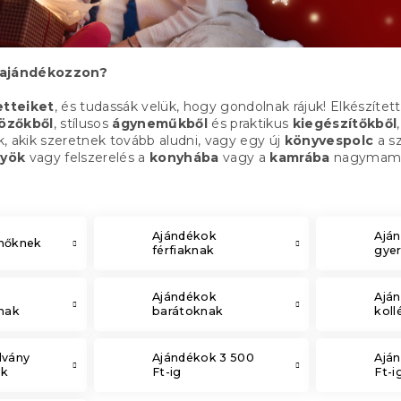
 ajándékozzon?
etteiket
, és tudassák velük, hogy gondolnak rájuk! Elkészíte
közőkből
, stílusos
ágyneműkből
és praktikus
kiegészítőkből
, akik szeretnek tovább aludni, vagy egy új
könyvespolc
a s
yök
vagy felszerelés a
konyhába
vagy a
kamrába
nagymam
Ajándékok
Ajá
nőknek
férfiaknak
gye
Ajándékok
Ajá
knak
barátoknak
kol
lvány
Ajándékok 3 500
Ajá
ék
Ft-ig
Ft-i