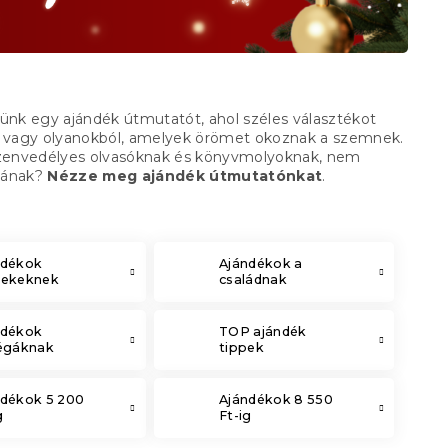
ttünk egy ajándék útmutatót, ahol széles választékot
, vagy olyanokból, amelyek örömet okoznak a szemnek.
zenvedélyes olvasóknak és könyvmolyoknak, nem
ának?
Nézze meg ajándék útmutatónkat
.
ndékok
Ajándékok a
rekeknek
családnak
ndékok
TOP ajándék
légáknak
tippek
ndékok 5 200
Ajándékok 8 550
g
Ft-ig