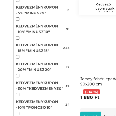
Kedvező
KEDVEZMÉNYKUPON
csomagok
8
-5% "MINUSZ5"
ajándékkén
KEDVEZMÉNYKUPON
91
-10% "MINUSZ10"
KEDVEZMÉNYKUPON
244
-15% "MINUSZ15"
KEDVEZMÉNYKUPON
17
-20% "MINUSZ20"
Jersey fehér leped
KEDVEZMÉNYKUPON
90x200 cm
36
-30% "KEDVEZMENY30"
(–14 %)
1 880 Ft
KEDVEZMÉNYKUPON
24
-10% "PONCSO10"
T