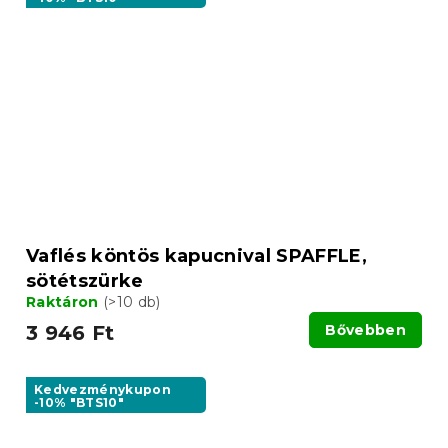
Vaflés köntös kapucnival SPAFFLE,
sötétszürke
Raktáron
(>10 db)
3 946 Ft
Bővebben
Kedvezménykupon
-10% "BTS10"