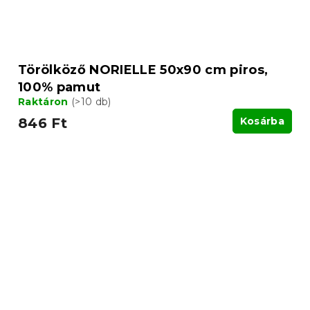
Törölköző NORIELLE 50x90 cm piros,
100% pamut
Raktáron
(>10 db)
846 Ft
Kosárba