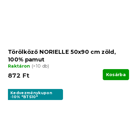
Törölköző NORIELLE 50x90 cm zöld,
100% pamut
Raktáron
(>10 db)
872 Ft
Kosárba
Kedvezménykupon
-10% "BTS10"