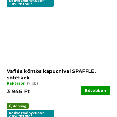
Kedvezménykupon
-10% "BTS10"
Vaflés köntös kapucnival SPAFFLE,
sötétkék
Raktáron
(7 db)
3 946 Ft
Bővebben
Újdonság
Kedvezménykupon
-10% "BTS10"