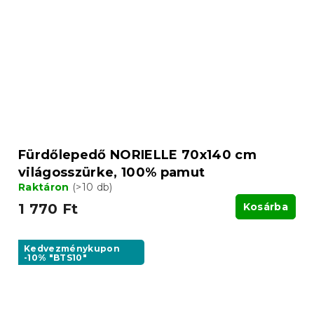
Fürdőlepedő NORIELLE 70x140 cm
világosszürke, 100% pamut
Raktáron
(>10 db)
1 770 Ft
Kosárba
Kedvezménykupon
-10% "BTS10"