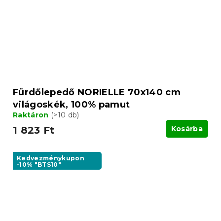
Fürdőlepedő NORIELLE 70x140 cm
világoskék, 100% pamut
Raktáron
(>10 db)
1 823 Ft
Kosárba
Kedvezménykupon
-10% "BTS10"