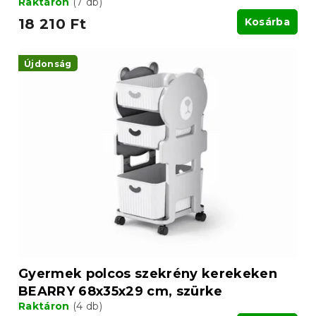
Raktáron
(7 db)
18 210 Ft
Kosárba
Újdonság
Gyermek polcos szekrény kerekeken
BEARRY 68x35x29 cm, szürke
Raktáron
(4 db)