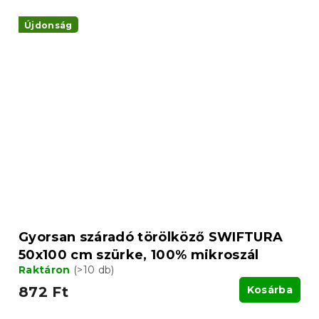
Újdonság
Gyorsan száradó törölköző SWIFTURA
50x100 cm szürke, 100% mikroszál
Raktáron
(>10 db)
872 Ft
Kosárba