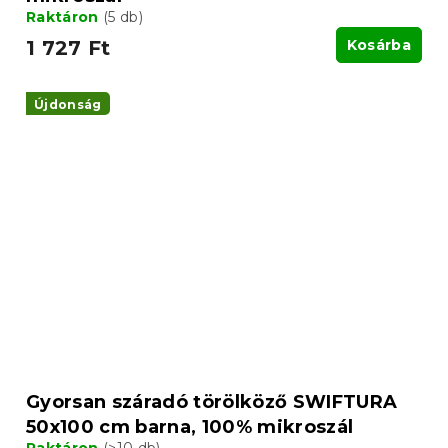
Raktáron
(5 db)
1 727 Ft
Kosárba
Újdonság
Gyorsan száradó törölköző SWIFTURA
50x100 cm barna, 100% mikroszál
Raktáron
(>10 db)