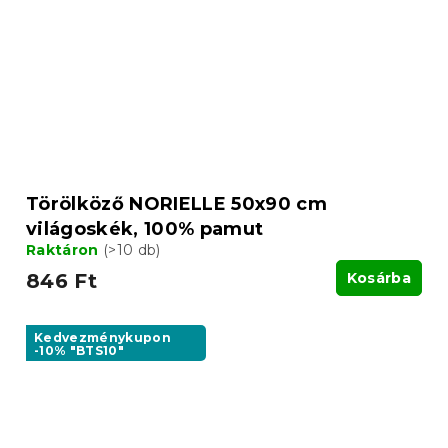
Törölköző NORIELLE 50x90 cm
világoskék, 100% pamut
Raktáron
(>10 db)
846 Ft
Kosárba
Kedvezménykupon
-10% "BTS10"