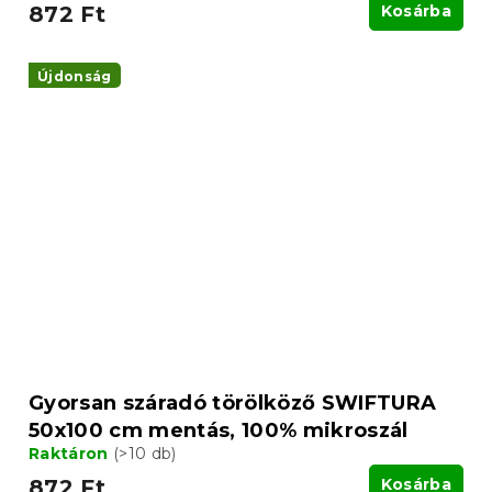
872 Ft
Kosárba
Újdonság
Gyorsan száradó törölköző SWIFTURA
50x100 cm mentás, 100% mikroszál
Raktáron
(>10 db)
872 Ft
Kosárba