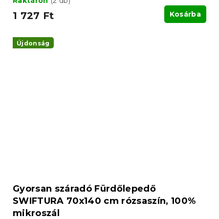
Raktáron
(2 db)
1 727 Ft
Kosárba
Újdonság
Gyorsan száradó Fürdőlepedő
SWIFTURA 70x140 cm rózsaszín, 100%
mikroszál