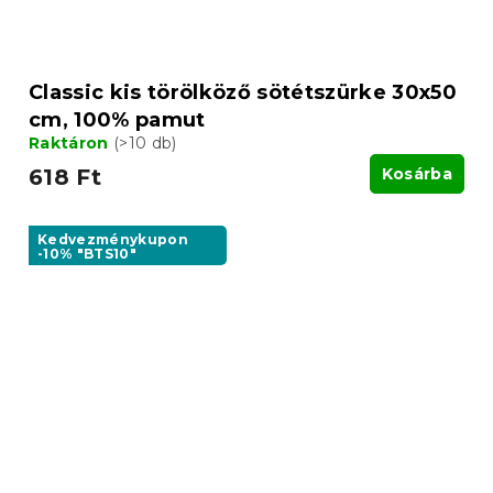
Classic kis törölköző sötétszürke 30x50
cm, 100% pamut
Raktáron
(>10 db)
618 Ft
Kosárba
Kedvezménykupon
-10% "BTS10"