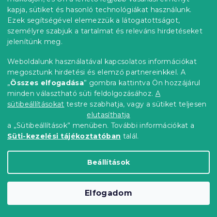
Raktáron
(>10 db)
kapja, sütiket és hasonló technológiákat használunk.
Ezek segítségével elemezzük a látogatottságot,
1 981 Ft
Kosárba
személyre szabjuk a tartalmat és releváns hirdetéseket
jelenítünk meg.
Kedvezménykupon
-10% "PONCSO10"
Weboldalunk használatával kapcsolatos információkat
Kedvezménykupon
megosztunk hirdetési és elemző partnereinkkel. A
-10% "BTS10"
„
Összes elfogadása
” gombra kattintva Ön hozzájárul
minden választható süti feldolgozásához.
A
sütibeállításokat
testre szabhatja, vagy a sütiket teljesen
elutasíthatja
a „Sütibeállítások” menüben. További információkat a
Süti-kezelési tájékoztatóban
talál.
Beállítások
Elfogadom
Gyerek fürdőlepedő kapucnival NUBI
75x75 cm, fehér