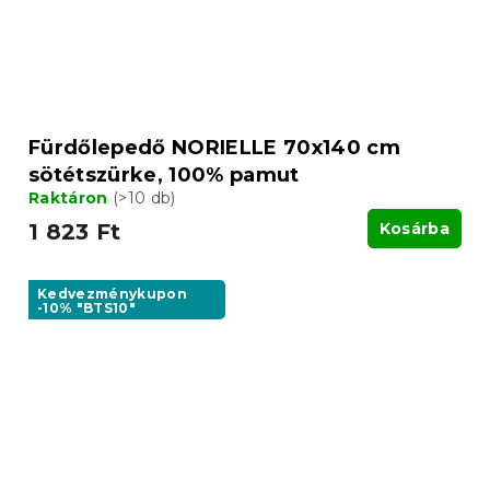
Fürdőlepedő NORIELLE 70x140 cm
sötétszürke, 100% pamut
Raktáron
(>10 db)
1 823 Ft
Kosárba
Kedvezménykupon
-10% "BTS10"