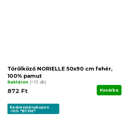
Törölköző NORIELLE 50x90 cm fehér,
100% pamut
Raktáron
(>10 db)
872 Ft
Kosárba
Kedvezménykupon
-10% "BTS10"