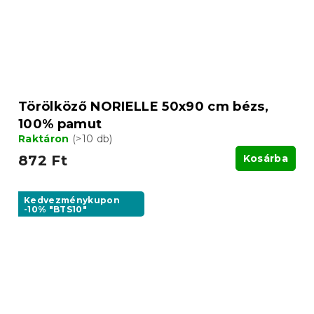
Törölköző NORIELLE 50x90 cm bézs,
100% pamut
Raktáron
(>10 db)
872 Ft
Kosárba
Kedvezménykupon
-10% "BTS10"