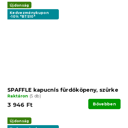
Újdonság
Kedvezménykupon
-10% "BTS10"
SPAFFLE kapucnis fürdőköpeny, szürke
Raktáron
(5 db)
3 946 Ft
Bővebben
Újdonság