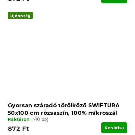
Újdonság
Gyorsan száradó törölköző SWIFTURA
50x100 cm rózsaszín, 100% mikroszál
Raktáron
(>10 db)
872 Ft
Kosárba