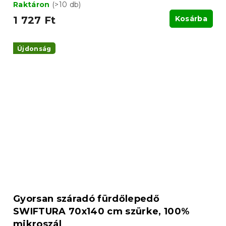
Raktáron
(>10 db)
1 727 Ft
Kosárba
Újdonság
Gyorsan száradó fürdőlepedő
SWIFTURA 70x140 cm szürke, 100%
mikroszál