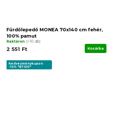
Fürdőlepedő MONEA 70x140 cm fehér,
100% pamut
Raktáron
(>10 db)
2 551 Ft
Kosárba
Kedvezménykupon
-10% "BTS10"