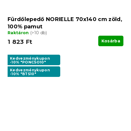
Fürdőlepedő NORIELLE 70x140 cm zöld,
100% pamut
Raktáron
(>10 db)
1 823 Ft
Kosárba
Kedvezménykupon
-10% "PONCSO10"
Kedvezménykupon
-10% "BTS10"