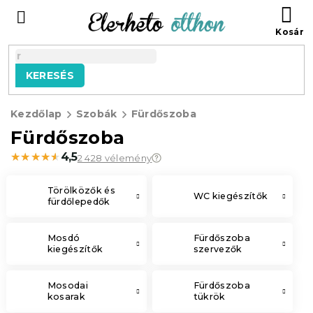
Ugrás
KO
a
fő
tartalomhoz
KERESÉS
Kezdőlap
Szobák
Fürdőszoba
Fürdőszoba
★★★★★
★★★★★
4,5
2 428 vélemény
Törölközők és
WC kiegészítők
fürdőlepedők
Mosdó
Fürdőszoba
kiegészítők
szervezők
Mosodai
Fürdőszoba
kosarak
tükrök