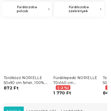
Fürdőszoba
Fürdőszoba
polcok
szekrények
Törölköző NORIELLE
Fürdőlepedő NORIELLE
Tör
50x90 cm fehér, 100%
70x140 cm
50x9
pamut
872 Ft
világosszürke, 100%
(–2 %)
100
(–
pamut
1 770 Ft
846
T