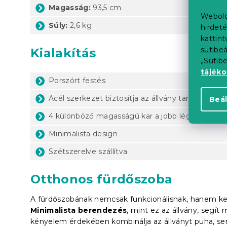
Magasság:
93,5 cm
Webold
Súly:
2,6 kg
hirdeté
kattin
sütibeá
Kialakítás
„Sütib
tájék
Porszórt festés
Acél szerkezet biztosítja az állvány tartósságát
Beál
4 különböző magasságú kar a jobb légáramlás 
Minimalista design
Szétszerelve szállítva
Otthonos fürdőszoba
A fürdőszobának nemcsak funkcionálisnak, hanem kellem
Minimalista berendezés
, mint ez az állvány, segít
kényelem érdekében kombinálja az állványt puha, sem