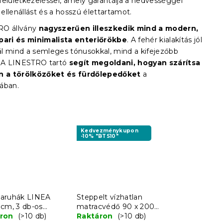
felületkezeléssel, amely garantálja a nedvességgel
llenállást és a hosszú élettartamot.
RO állvány
nagyszerűen illeszkedik mind a modern,
pari és minimalista enteriőrökbe
. A fehér kialakítás jól
l mind a semleges tónusokkal, mind a kifejezőbb
. A LINESTRO tartó
segít megoldani, hogyan szárítsa
an a törölközőket és fürdőlepedőket
a
ában.
Kedvezménykupon
-10% "BTS10"
aruhák LINEA
Steppelt vízhatlan
 cm, 3 db-os
matracvédő 90 x 200
t - több
áron
(>10 db)
cm
Raktáron
(>10 db)