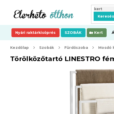
Ugrás
a
fő
Keresé
tartalomhoz
Nyári raktárkisöprés
SZOBÁK
Kert
Kezdőlap
Szobák
Fürdőszoba
Mosdó k
Törölközőtartó LINESTRO fém