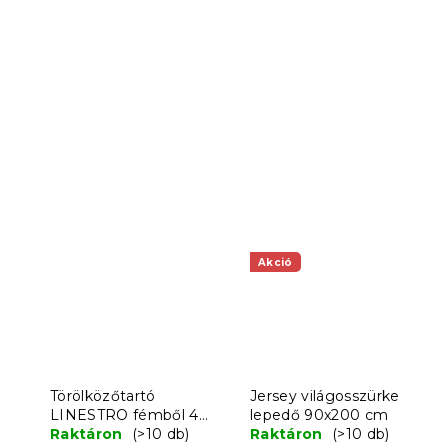
Akció
Törölközőtartó
Jersey világosszürke
LINESTRO fémből 4
lepedő 90x200 cm
karral 93x45cm, fekete
Raktáron
(>10 db)
Raktáron
(>10 db)