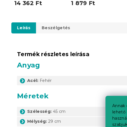
14 362 Ft
1 879 Ft
Leírás
Beszélgetés
Termék részletes leírása
Anyag
Acél:
Fehér
Méretek
Annak 
Szélesség:
45 cm
lehető 
haszná
Mélység:
29 cm
szabjuk