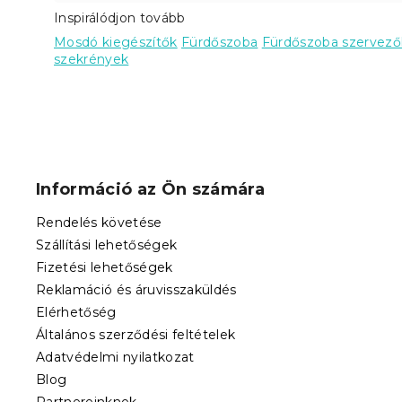
Inspirálódjon tovább
Mosdó kiegészítők
Fürdőszoba
Fürdőszoba szervező
szekrények
L
á
b
Információ az Ön számára
l
é
Rendelés követése
c
Szállítási lehetőségek
Fizetési lehetőségek
Reklamáció és áruvisszaküldés
Elérhetőség
Általános szerződési feltételek
Adatvédelmi nyilatkozat
Blog
Partnereinknek