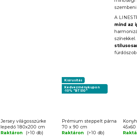
minőségi 
szembeni e
A LINEST
mind az i
harmonizá
színekkel
stílusos
fürdőszob
Kiárusítás
Kedvezménykupon
-10% "BTS10"
Jersey világosszürke
Prémium steppelt párna
Konyh
lepedő 180x200 cm
70 x 90 cm
45x60
Raktáron
(>10 db)
Raktáron
(>10 db)
készle
Rakt