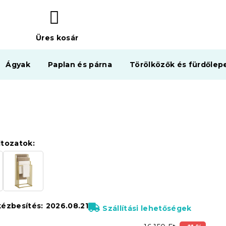
Üres kosár
KOSÁR
Ágyak
Paplan és párna
Törölközők és fürdőlep
ltozatok:
kézbesítés:
2026.08.21
Szállítási lehetőségek