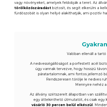
vagy növényeket, amelyek feldobják a teret. Az áll
törölközőszáradást
biztosít, és segít elkerülni a ke
fürdőszobát is olyan hellyé alakíthatják, ami pozitív h
Gyakran
Valóban ellenáll a tar
A nedvességállóságot a porfestett acél biztos
úgy vannak tervezve, hogy hosszú távon b
páratartalomnak, ami fontos jellemző b
Rendszeresen törölje le nedves ruhá
Mennyire nehéz az
Az állvány szétszerelt állapotban van szállí
egy áttekinthető útmutatót, és csak egy 
vásárló 30 percen belül elkészül
. Minden