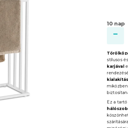
10 nap
Törölköz
stílusos 
karjával
e
rendezésér
kialakítá
miközben 9
biztosítan
Ez a tart
hálószob
köszönhet
szárításár