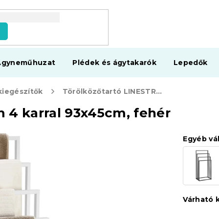
s
Ágyneműhuzat
Plédek és ágytakarók
Lepedők
iegészítők
Törölközőtartó LINESTRO fém 4 karral 93x45cm, fehér
 4 karral 93x45cm, fehér
Egyéb vá
Várható 