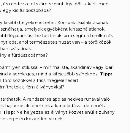
, és rendezze el szám szerint, így időt takarít meg.
ny egy kis fürdőszobába?
y kisebb helyekre is befér. Kompakt kialakításának
asználhatja, amelyek egyébként kihasználatlanok
b légáramlást biztosítanak, ami segíti a törölközők
nyt oda, ahol természetes huzat van – a törölközők
ban száradnak.
llvány a fürdőszobámba?
rmilyen stílussal – minimalista, skandináv vagy ipari.
ik mind a semleges, mind a kifejezőbb színekhez.
Tipp:
 törölközőkkel a friss megjelenésért.
ámíthatok a fém állványokkal?
tarthatók. A rendszeres ápolás nedves ruhával való
ek hajlamosak lehetnek a karcolódásra, de ennél a
s.
Tipp:
Ne helyezze az állványt közvetlenül a zuhany
feleslegesen közvetlen víznek.