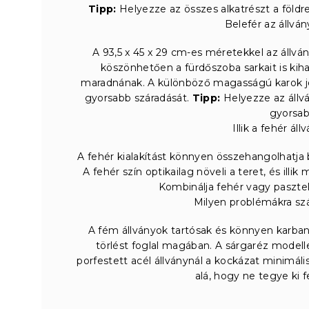
Tipp:
Helyezze az összes alkatrészt a földre
Belefér az állvá
A 93,5 x 45 x 29 cm-es méretekkel az állván
köszönhetően a fürdőszoba sarkait is kih
maradnának. A különböző magasságú karok job
gyorsabb száradását.
Tipp:
Helyezze az állvá
gyorsab
Illik a fehér á
A fehér kialakítást könnyen összehangolhatja bá
A fehér szín optikailag növeli a teret, és ill
Kombinálja fehér vagy pasztell
Milyen problémákra sz
A fém állványok tartósak és könnyen karban
törlést foglal magában. A sárgaréz modell
porfestett acél állványnál a kockázat minimáli
alá, hogy ne tegye ki 