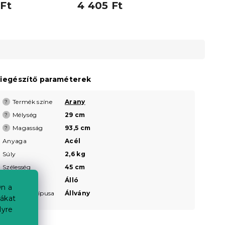
zatban
Ft
4 405 Ft
iegészítő paraméterek
Termék színe
Arany
?
Mélység
29 cm
?
Magasság
93,5 cm
?
Anyaga
Acél
Súly
2,6 kg
Szélesség
45 cm
Elhelyezés
Álló
n a
Elhelyezés típusa
Állvány
iákat
lyre