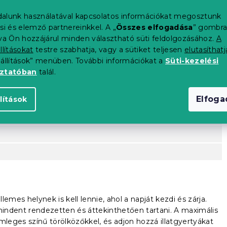
alunk használatával kapcsolatos információkat megosztunk
si és elemző partnereinkkel. A „
Összes elfogadása
” gombr
tva Ön hozzájárul minden választható süti feldolgozásához.
A
llításokat
testre szabhatja, vagy a sütiket teljesen
elutasíthatj
eállítások” menüben. További információkat a
Süti-kezelési
oztatóban
talál.
Elfog
lítások
érdekében
es helynek is kell lennie, ahol a napját kezdi és zárja.
 mindent rendezetten és áttekinthetően tartani. A maximális
leges színű törölközőkkel, és adjon hozzá illatgyertyákat