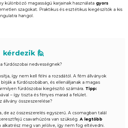
vány különböző magasságú karjainak használata
gyors
llemetlen szagokat. Praktikus és esztétikus kiegészítők a kis
angulatra hangol.
 kérdezik 🙋
tó a fürdőszobai nedvességnek?
ítja, így nem kell félni a rozsdától. A fém állványok
írják a fürdőszobában, és ellenálljanak a magas
ármilyen fürdőszobai kiegészítő számára.
Tipp:
val – így tiszta és fényes marad a felület.
 állvány összeszerelése?
tva, de az összeszerelés egyszerű. A csomagban talál
keresztfejű csavarhúzóra van szükség.
A legtöbb
 alkatrész meg van jelölve, így nem fog eltévedni.