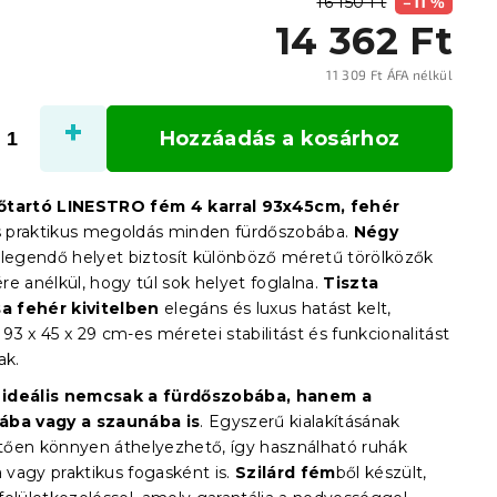
16 150 Ft
–11 %
14 362 Ft
11 309 Ft ÁFA nélkül
Egysé
Hozzáadás a kosárhoz
őtartó LINESTRO fém 4 karral 93x45cm, fehér
és praktikus megoldás minden fürdőszobába.
Négy
legendő helyet biztosít különböző méretű törölközők
e anélkül, hogy túl sok helyet foglalna.
Tiszta
sa fehér kivitelben
elegáns és luxus hatást kelt,
3 x 45 x 29 cm-es méretei stabilitást és funkcionalitást
ak.
ó
ideális nemcsak a fürdőszobába, hanem a
ába vagy a szaunába is
. Egyszerű kialakításának
ően könnyen áthelyezhető, így használható ruhák
a vagy praktikus fogasként is.
Szilárd fém
ből készült,