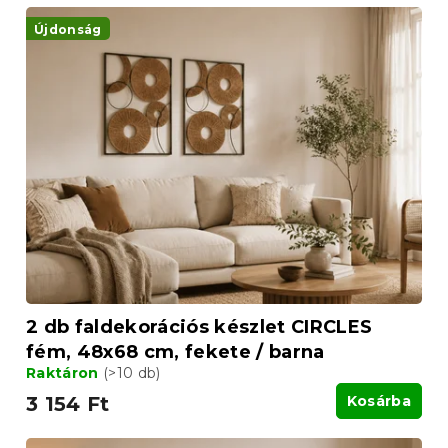
T
e
e
Újdonság
k
r
r
m
e
é
n
k
d
e
e
k
z
l
é
i
s
s
e
t
á
j
a
2 db faldekorációs készlet CIRCLES
fém, 48x68 cm, fekete / barna
Raktáron
(>10 db)
3 154 Ft
Kosárba