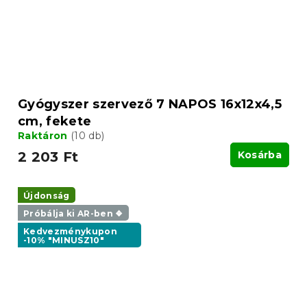
Gyógyszer szervező 7 NAPOS 16x12x4,5
cm, fekete
Raktáron
(10 db)
2 203 Ft
Kosárba
Újdonság
Próbálja ki AR-ben ❖
Kedvezménykupon
-10% "MINUSZ10"