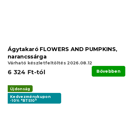
Ágytakaró FLOWERS AND PUMPKINS,
narancssárga
Várható készletfeltöltés 2026.08.12
6 324 Ft-tól
Bővebben
Újdonság
Kedvezménykupon
-10% "BTS10"