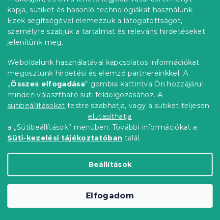
kapja, sütiket és hasonló technológiákat használunk.
Ezek segítségével elemezzük a látogatottságot,
személyre szabjuk a tartalmat és releváns hirdetéseket
jelenítünk meg.
Kerti étkezőszék HARTMAN IVY, zöld
Raktáron
(>10 db)
Weboldalunk használatával kapcsolatos információkat
megosztunk hirdetési és elemző partnereinkkel. A
8 859 Ft
Kosárba
„
Összes elfogadása
” gombra kattintva Ön hozzájárul
minden választható süti feldolgozásához.
A
Újdonság
sütibeállításokat
testre szabhatja, vagy a sütiket teljesen
Próbálja ki AR-ben ❖
elutasíthatja
a „Sütibeállítások” menüben. További információkat a
Süti-kezelési tájékoztatóban
talál.
Beállítások
Elfogadom