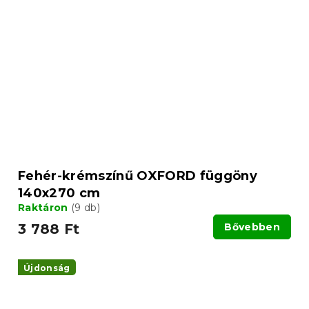
Fehér-krémszínű OXFORD függöny
140x270 cm
Raktáron
(9 db)
3 788 Ft
Bővebben
Újdonság