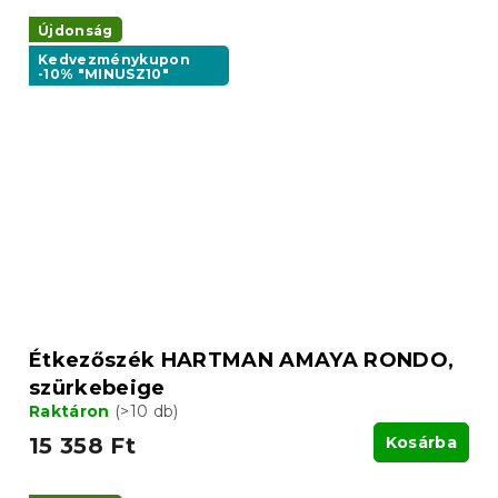
Újdonság
Kedvezménykupon
-10% "MINUSZ10"
Étkezőszék HARTMAN AMAYA RONDO,
szürkebeige
Raktáron
(>10 db)
15 358 Ft
Kosárba