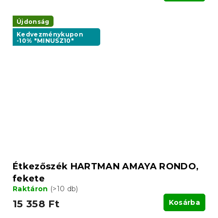
Újdonság
Kedvezménykupon
-10% "MINUSZ10"
Étkezőszék HARTMAN AMAYA RONDO,
fekete
Raktáron
(>10 db)
15 358 Ft
Kosárba