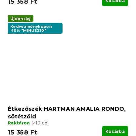
15 358 Ft
Kosárba
Újdonság
Kedvezménykupon
-10% "MINUSZ10"
Étkezőszék HARTMAN AMALIA RONDO,
sötétzöld
Raktáron
(>10 db)
15 358 Ft
Kosárba