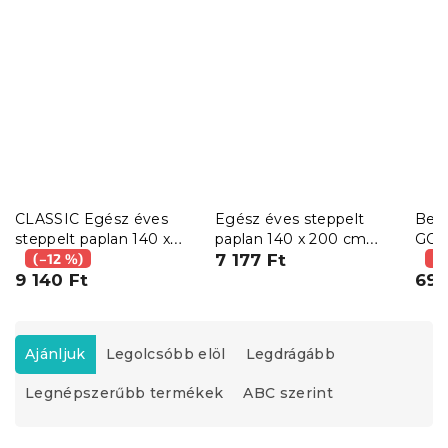
CLASSIC Egész éves
Egész éves steppelt
Bev
steppelt paplan 140 x
paplan 140 x 200 cm
GO 3
200 cm párnával 70 x
(–12 %)
párnával 70 x 90 cm
7 177 Ft
vált
(–
90 cm és kispárnával 40
9 140 Ft
BASIC
690
x 50 cm
T
e
Ajánljuk
Legolcsóbb elöl
Legdrágább
r
Legnépszerűbb termékek
ABC szerint
m
é
k