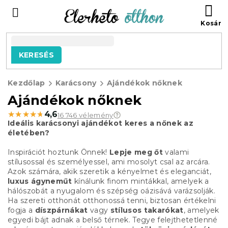
Ugrás
KO
a
fő
tartalomhoz
KERESÉS
Kezdőlap
Karácsony
Ajándékok nőknek
Ajándékok nőknek
★★★★★
★★★★★
4,6
16 746 vélemény
Ideális karácsonyi ajándékot keres a nőnek az
életében?
Inspirációt hoztunk Önnek!
Lepje meg őt
valami
stílusossal és személyessel, ami mosolyt csal az arcára.
Azok számára, akik szeretik a kényelmet és eleganciát,
luxus ágyneműt
kínálunk finom mintákkal, amelyek a
hálószobát a nyugalom és szépség oázisává varázsolják.
Ha szereti otthonát otthonossá tenni, biztosan értékelni
fogja a
díszpárnákat
vagy
stílusos takarókat
, amelyek
egyedi bájt adnak a belső térnek. Tegye felejthetetlenné