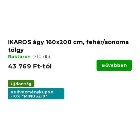
IKAROS ágy 160x200 cm, fehér/sonoma
tölgy
Raktáron
(>10 db)
43 769 Ft-tól
Bővebben
Újdonság
Kedvezménykupon
-10% "MINUSZ10"