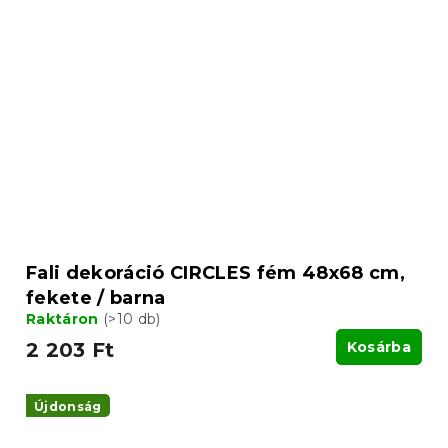
Fali dekoráció CIRCLES fém 48x68 cm,
fekete / barna
Raktáron
(>10 db)
2 203 Ft
Kosárba
Újdonság