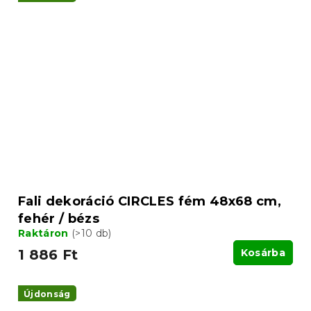
Fali dekoráció CIRCLES fém 48x68 cm,
fehér / bézs
Raktáron
(>10 db)
1 886 Ft
Kosárba
Újdonság