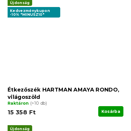
Újdonság
Kedvezménykupon
-10% "MINUSZ10"
Étkezőszék HARTMAN AMAYA RONDO,
világoszöld
Raktáron
(>10 db)
15 358 Ft
Kosárba
Újdonság