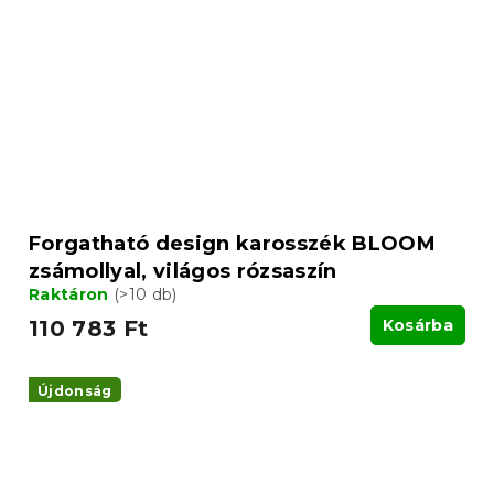
Forgatható design karosszék BLOOM
zsámollyal, világos rózsaszín
Raktáron
(>10 db)
110 783 Ft
Kosárba
Újdonság