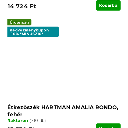
14 724 Ft
Kosárba
Újdonság
Kedvezménykupon
-10% "MINUSZ10"
Étkezőszék HARTMAN AMALIA RONDO,
fehér
Raktáron
(>10 db)