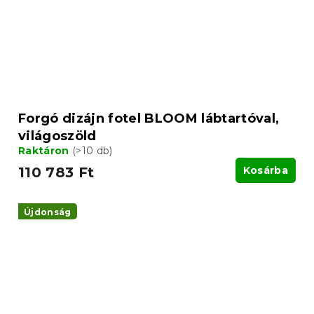
Forgó dizájn fotel BLOOM lábtartóval,
világoszöld
Raktáron
(>10 db)
110 783 Ft
Kosárba
Újdonság