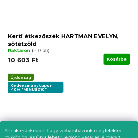
Kerti étkezőszék HARTMAN EVELYN,
sötétzöld
Raktáron
(>10 db)
10 603 Ft
Kosárba
Újdonság
Kedvezménykupon
-10% "MINUSZ10"
Annak érdekében, hogy webáruházunk megfelelően
működjön, és Ön a lehető legjobb vásárlási élményt