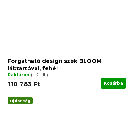
Forgatható design szék BLOOM
lábtartóval, fehér
Raktáron
(>10 db)
110 783 Ft
Kosárba
Újdonság