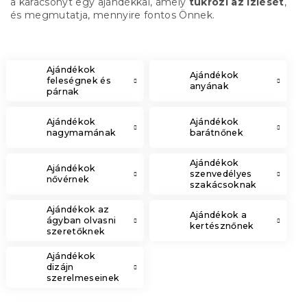
a karácsonyt egy ajándékkal, amely
tükrözi az ízlését
,
és megmutatja, mennyire fontos Önnek.
Ajándékok
Ajándékok
feleségnek és
anyának
párnak
Ajándékok
Ajándékok
nagymamának
barátnőnek
Ajándékok
Ajándékok
szenvedélyes
nővérnek
szakácsoknak
Ajándékok az
Ajándékok a
ágyban olvasni
kertésznőnek
szeretőknek
Ajándékok
dizájn
szerelmeseinek