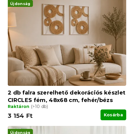
Újdonság
2 db falra szerelhető dekorációs készlet
CIRCLES fém, 48x68 cm, fehér/bézs
Raktáron
(>10 db)
3 154 Ft
Kosárba
Újdonság