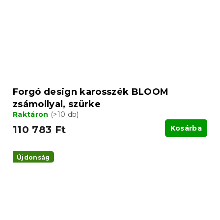
Forgó design karosszék BLOOM
zsámollyal, szürke
Raktáron
(>10 db)
110 783 Ft
Kosárba
Újdonság