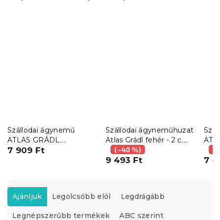
Szállodai ágynemű
Szállodai ágyneműhuzat
Szál
ATLAS GRÁDL
Atlas Grádl fehér - 2 cm
ATL
STANDARD fehér - 2
7 909 Ft
kártolt pamut csík
(–40 %)
STA
(–
cm-es csíkos kártolt
9 493 Ft
mm-e
7 4
pamut
pam
T
e
Ajánljuk
Legolcsóbb elöl
Legdrágább
r
Legnépszerűbb termékek
ABC szerint
m