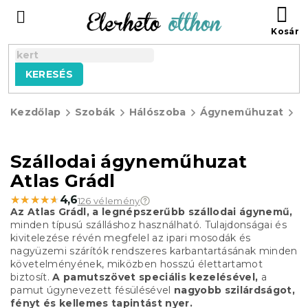
Ugrás
KO
a
fő
tartalomhoz
KERESÉS
Kezdőlap
Szobák
Hálószoba
Ágyneműhuzat
S
á
Szállodai ágyneműhuzat
Atlas Grádl
★★★★★
★★★★★
4,6
126 vélemény
Az Atlas Grádl, a legnépszerűbb szállodai ágynemű,
minden típusú szálláshoz használható.
Tulajdonságai és
kivitelezése révén megfelel az ipari mosodák és
nagyüzemi szárítók rendszeres karbantartásának minden
követelményének, miközben hosszú élettartamot
biztosít.
A pamutszövet speciális kezelésével,
a
pamut úgynevezett fésülésével
nagyobb szilárdságot,
fényt és kellemes tapintást nyer.