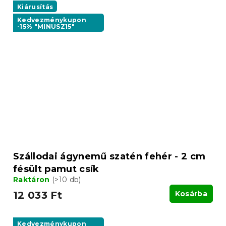
Kiárusítás
Kedvezménykupon
-15% "MINUSZ15"
Szállodai ágynemű szatén fehér - 2 cm
fésült pamut csík
Raktáron
(>10 db)
12 033 Ft
Kosárba
Kedvezménykupon