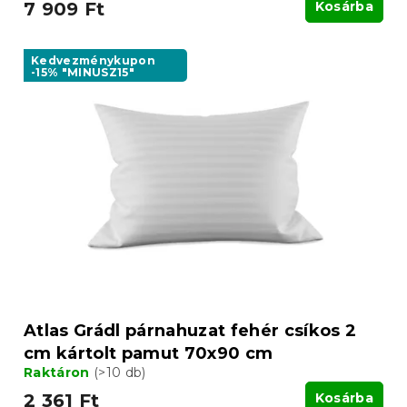
7 909 Ft
Kosárba
Kedvezménykupon
-15% "MINUSZ15"
Atlas Grádl párnahuzat fehér csíkos 2
cm kártolt pamut 70x90 cm
Raktáron
(>10 db)
2 361 Ft
Kosárba