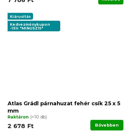
7 786 Ft
Kiárusítás
Kedvezménykupon
-15% "MINUSZ15"
Atlas Grádl párnahuzat fehér csík 25 x 5
mm
Raktáron
(>10 db)
2 678 Ft
Bővebben