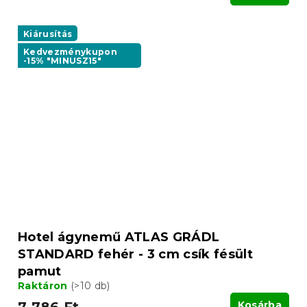
Kiárusítás
Kedvezménykupon
-15% "MINUSZ15"
Hotel ágynemű ATLAS GRÁDL
STANDARD fehér - 3 cm csík fésült
pamut
Raktáron
(>10 db)
Kosárba