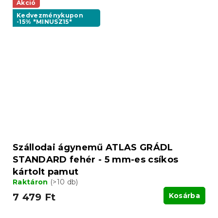
Akció
Kedvezménykupon
-15% "MINUSZ15"
Szállodai ágynemű ATLAS GRÁDL
STANDARD fehér - 5 mm-es csíkos
kártolt pamut
Raktáron
(>10 db)
7 479 Ft
Kosárba