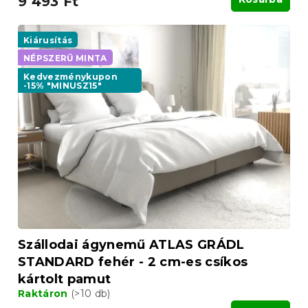
9 493 Ft
Kiárusítás
NÉPSZERŰ MINTA
Kedvezménykupon
-15% "MINUSZ15"
Szállodai ágynemű ATLAS GRÁDL
STANDARD fehér - 2 cm-es csíkos
kártolt pamut
Raktáron
(>10 db)