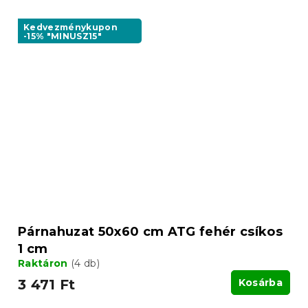
Kedvezménykupon
-15% "MINUSZ15"
Párnahuzat 50x60 cm ATG fehér csíkos
1 cm
Raktáron
(4 db)
3 471 Ft
Kosárba