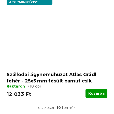
-15% "MINUSZ15"
Szállodai ágyneműhuzat Atlas Grádl
fehér - 25x5 mm fésült pamut csík
Raktáron
(>10 db)
12 033 Ft
Kosárba
összesen
10
termék
L