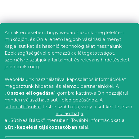
i
s
t
L
a
á
i
b
r
Annak érdekében, hogy webáruházunk megfelelően
Információ az Ön számára
á
l
működjön, és Ön a lehető legjobb vásárlási élményt
n
é
Rendelés követése
kapja, sütiket és hasonló technológiákat használunk.
y
c
Ezek segítségével elemezzük a látogatottságot,
í
Szállítási lehetőségek
t
személyre szabjuk a tartalmat és releváns hirdetéseket
Fizetési lehetőségek
á
jelenítünk meg.
Reklamáció és áruvisszaküldés
s
e
Elérhetőség
Weboldalunk használatával kapcsolatos információkat
l
Általános szerződési feltételek
megosztunk hirdetési és elemző partnereinkkel. A
e
Adatvédelmi nyilatkozat
„
Összes elfogadása
” gombra kattintva Ön hozzájárul
m
minden választható süti feldolgozásához.
A
Blog
e
i
sütibeállításokat
testre szabhatja, vagy a sütiket teljesen
Partnereinknek
elutasíthatja
a „Sütibeállítások” menüben. További információkat a
Süti-kezelési tájékoztatóban
talál.