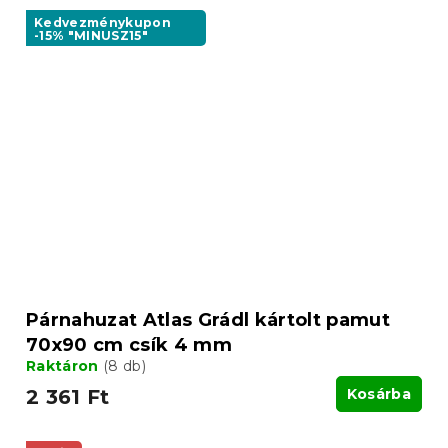
Kedvezménykupon
-15% "MINUSZ15"
Párnahuzat Atlas Grádl kártolt pamut
70x90 cm csík 4 mm
Raktáron
(8 db)
2 361 Ft
Kosárba