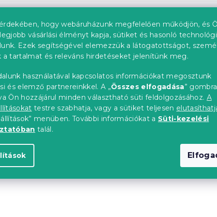
érdekében, hogy webáruházunk megfelelően működjön, és Ö
legjobb vásárlási élményt kapja, sütiket és hasonló technológ
lunk. Ezek segítségével elemezzük a látogatottságot, szemé
 a tartalmat és releváns hirdetéseket jelenítünk meg.
alunk használatával kapcsolatos információkat megosztunk
si és elemző partnereinkkel. A „
Összes elfogadása
” gombr
tva Ön hozzájárul minden választható süti feldolgozásához.
A
llításokat
testre szabhatja, vagy a sütiket teljesen
elutasíthatj
eállítások” menüben. További információkat a
Süti-kezelési
oztatóban
talál.
fekete függöny
2x OXFORD türkiz függ
m
140x250 cm
Elfog
lítások
db)
Raktáron
(>10 db)
6 818 Ft