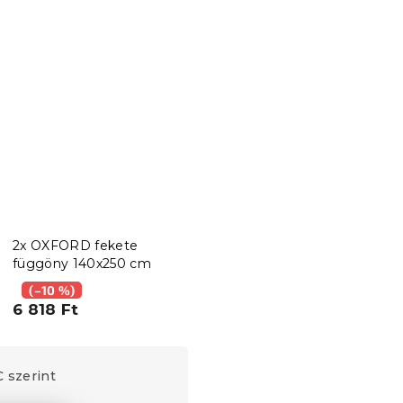
2x OXFORD fekete
függöny 140x250 cm
(–10 %)
6 818 Ft
 szerint