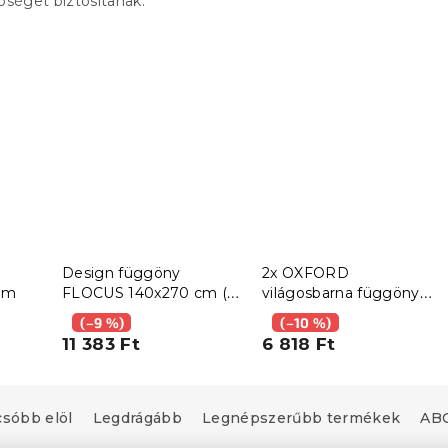
pséget biztosítanak.
Design függöny
2x OXFORD
cm
FLOCUS 140x270 cm (2
világosbarna függöny
db), mintás
140x250 cm
(–9 %)
(–10 %)
11 383 Ft
6 818 Ft
csóbb elöl
Legdrágább
Legnépszerűbb termékek
ABC