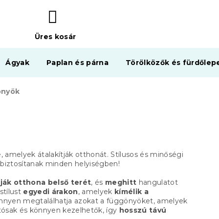
Üres kosár
KOSÁR
Ágyak
Paplan és párna
Törölközők és fürdőlep
önyök
 amelyek átalakítják otthonát. Stílusos és minőségi
biztosítanak minden helyiségben!
ják otthona belső terét
, és
meghitt
hangulatot
stílust
egyedi árakon
, amelyek
kímélik a
nyen megtalálhatja azokat a függönyöket, amelyek
tósak és könnyen kezelhetők, így
hosszú távú