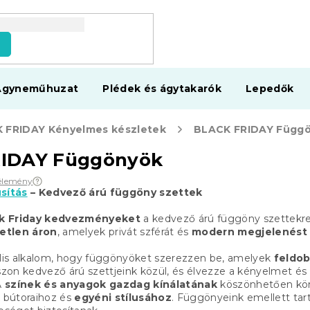
s
Ágyneműhuzat
Plédek és ágytakarók
Lepedők
 FRIDAY Kényelmes készletek
BLACK FRIDAY Függ
IDAY Függönyök
élemény
usítás
– Kedvező árú függöny szettek
k Friday kedvezményeket
a kedvező árú függöny szettekre,
etlen áron
, amelyek privát szférát és
modern megjelenést
ális alkalom, hogy függönyöket szerezzen be, amelyek
feldob
sszon kedvező árú szettjeink közül, és élvezze a kényelmet és 
A
színek és anyagok gazdag kínálatának
köszönhetően kön
k bútoraihoz és
egyéni stílusához
. Függönyeink emellett tar