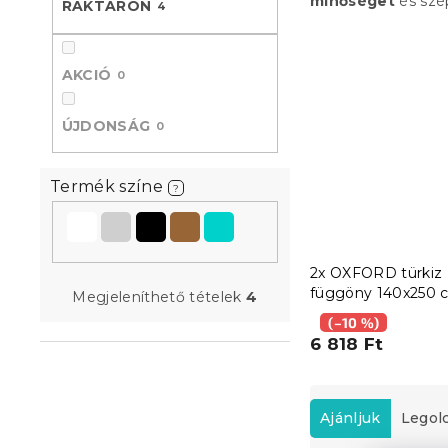
minőséget
és szé
RAKTÁRON
4
l
AKCIÓ
0
ÚJDONSÁG
0
Termék színe
?
2x OXFORD türkiz
függöny 140x250 
Megjeleníthető tételek
4
(–10 %)
6 818 Ft
T
e
Ajánljuk
Legol
r