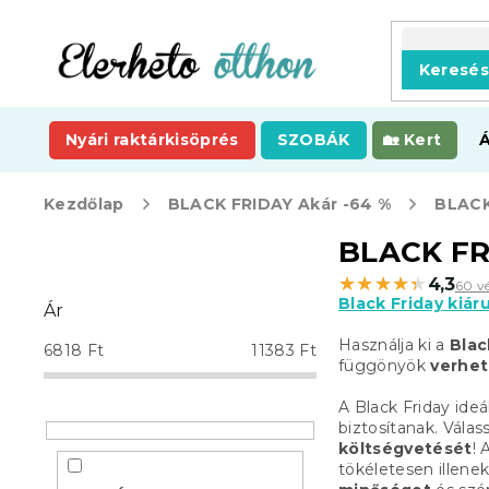
Ugrás
a
fő
Keresé
tartalomhoz
Nyári raktárkisöprés
SZOBÁK
Kert
Kezdőlap
BLACK FRIDAY Akár -64 %
BLACK
O
BLACK FR
l
★★★★★
★★★★★
4,3
60 v
d
Black Friday kiár
Ár
a
l
Használja ki a
Blac
6818
Ft
11383
Ft
s
függönyök
verhet
ó
A Black Friday ide
p
biztosítanak. Vála
a
költségvetését
! 
n
tökéletesen illene
e