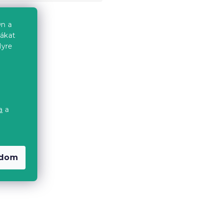
n a
iákat
lyre
a
a
a
öny
2x OXFORD világosbarna
függöny 140x250 cm
adom
Raktáron
(>10 db)
6 818 Ft