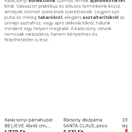
Karácsonyi
kollekciónk
számos remek
ajándékötletet
kínál. Válasszon praktikus és stílusos termékeink közül,
amelyek örömet szereznek szeretteinek. Legyen szó
puha és meleg
takarókról
, elegáns
asztalterítőkről
az
ünnepi asztalhoz, vagy apró dekorációkról, nálunk
mindent egy helyen megtalál. A karácsony velünk
nemcsak varázslatos, hanem kényelmes és
felejthetetlen is lesz.
Karácsonyi párnahuzat
Bársony díszpárna
DEE
BELIEVE 45x45 cm,
SANTA CLAUS, piros
lepe
piros
(–