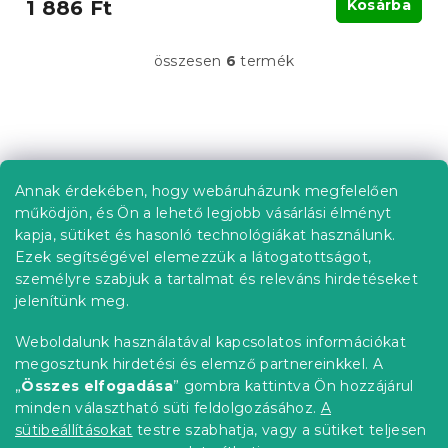
1 886 Ft
Kosárba
összesen
6
termék
L
i
s
t
L
a
á
i
b
r
Annak érdekében, hogy webáruházunk megfelelően
Információ az Ön számára
á
l
működjön, és Ön a lehető legjobb vásárlási élményt
n
é
Rendelés követése
kapja, sütiket és hasonló technológiákat használunk.
y
c
í
Ezek segítségével elemezzük a látogatottságot,
Szállítási lehetőségek
t
személyre szabjuk a tartalmat és releváns hirdetéseket
Fizetési lehetőségek
á
jelenítünk meg.
Reklamáció és áruvisszaküldés
s
e
Elérhetőség
Weboldalunk használatával kapcsolatos információkat
l
Általános szerződési feltételek
megosztunk hirdetési és elemző partnereinkkel. A
e
Adatvédelmi nyilatkozat
„
Összes elfogadása
” gombra kattintva Ön hozzájárul
m
minden választható süti feldolgozásához.
A
Blog
e
i
sütibeállításokat
testre szabhatja, vagy a sütiket teljesen
Partnereinknek