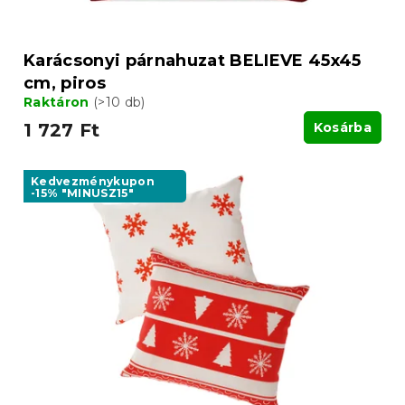
á
j
a
Karácsonyi párnahuzat BELIEVE 45x45
cm, piros
Raktáron
(>10 db)
1 727 Ft
Kosárba
Kedvezménykupon
-15% "MINUSZ15"