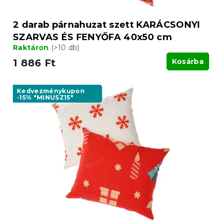
2 darab párnahuzat szett KARÁCSONYI
SZARVAS ÉS FENYŐFA 40x50 cm
Raktáron
(>10 db)
1 886 Ft
Kosárba
Kedvezménykupon
-15% "MINUSZ15"