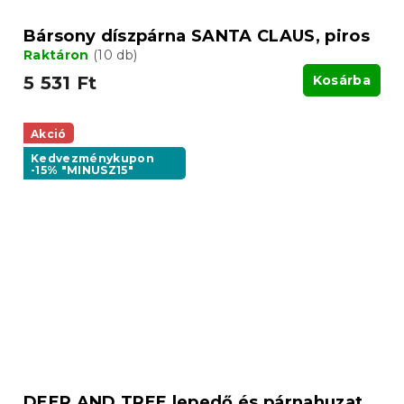
Bársony díszpárna SANTA CLAUS, piros
Raktáron
(10 db)
5 531 Ft
Kosárba
Akció
Kedvezménykupon
-15% "MINUSZ15"
DEER AND TREE lepedő és párnahuzat