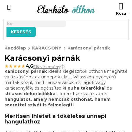
Ugrás
KO
a
fő
tartalomhoz
KERESÉS
Kezdőlap
KARÁCSONY
Karácsonyi párnák
Karácsonyi párnák
★★★★★
★★★★★
4,6
914 vélemény
Karácsonyi párnák
ideális kiegészítők otthona meghitté
varázslásához az ünnepek alatt. Válasszon gyönyörű
minták közül, mint rénszarvasok, csillagok vagy
karácsonyfák, és egészítse ki
puha takarókkal
és
stílusos dekorációkkal
. Teremtsen varázslatos
hangulatot, amely nemcsak otthonát, hanem
szerettei szívét is felmelegíti
!
Merítsen ihletet a tökéletes ünnepi
hangulathoz