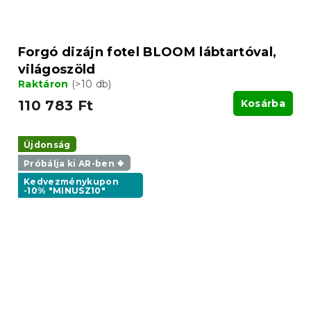
Forgó dizájn fotel BLOOM lábtartóval,
világoszöld
Raktáron
(>10 db)
110 783 Ft
Kosárba
Újdonság
Próbálja ki AR-ben ❖
Kedvezménykupon
-10% "MINUSZ10"