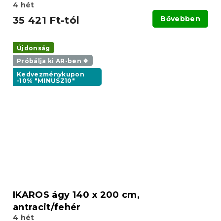
4 hét
35 421 Ft-tól
Bővebben
Újdonság
Próbálja ki AR-ben ❖
Kedvezménykupon
-10% "MINUSZ10"
IKAROS ágy 140 x 200 cm,
antracit/fehér
4 hét