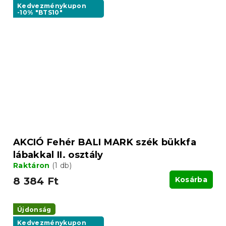
Kedvezménykupon
-10% "BTS10"
AKCIÓ Fehér BALI MARK szék bükkfa
lábakkal II. osztály
Raktáron
(1 db)
8 384 Ft
Kosárba
Újdonság
Kedvezménykupon