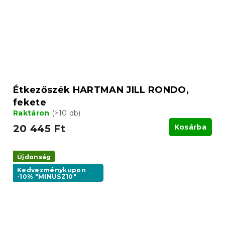
Étkezőszék HARTMAN JILL RONDO,
fekete
Raktáron
(>10 db)
20 445 Ft
Kosárba
Újdonság
Kedvezménykupon
-10% "MINUSZ10"