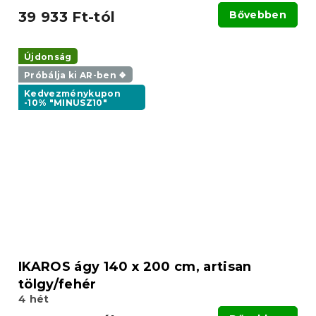
39 933 Ft-tól
Bővebben
Újdonság
Próbálja ki AR-ben ❖
Kedvezménykupon
-10% "MINUSZ10"
IKAROS ágy 140 x 200 cm, artisan
tölgy/fehér
4 hét