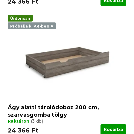
24 366 Ft
Kosárba
Újdonság
Próbálja ki AR-ben ❖
Ágy alatti tárolódoboz 200 cm,
szarvasgomba tölgy
Raktáron
(3 db)
24 366 Ft
Kosárba