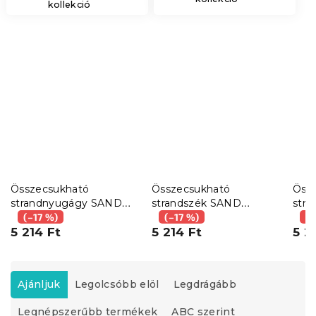
kollekció
Összecsukható
Összecsukható
Öss
strandnyugágy SAND
strandszék SAND
str
ICE CREAM, színes
(–17 %)
STRIPES, zöld
(–17 %)
MELO
(–
kivitel
5 214 Ft
5 214 Ft
5 2
T
e
Ajánljuk
Legolcsóbb elöl
Legdrágább
r
Legnépszerűbb termékek
ABC szerint
m