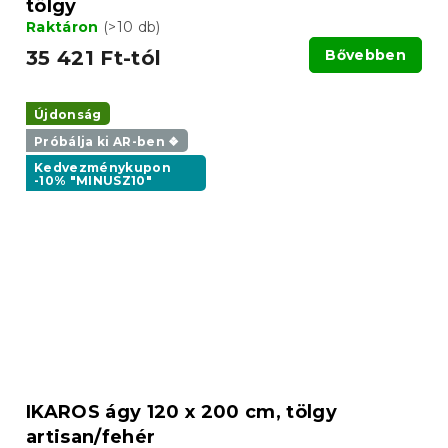
tölgy
Raktáron
(>10 db)
35 421 Ft-tól
Bővebben
Újdonság
Próbálja ki AR-ben ❖
Kedvezménykupon
-10% "MINUSZ10"
IKAROS ágy 120 x 200 cm, tölgy
artisan/fehér