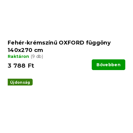
Fehér-krémszínű OXFORD függöny
140x270 cm
Raktáron
(9 db)
3 788 Ft
Bővebben
Újdonság