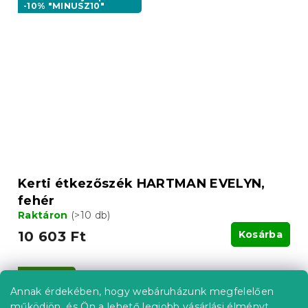
-10% "MINUSZ10"
Kerti étkezőszék HARTMAN EVELYN,
fehér
Raktáron
(>10 db)
10 603 Ft
Kosárba
Újdonság
Annak érdekében, hogy webáruházunk megfelelően
Kedvezménykupon
-10% "MINUSZ10"
működjön, és Ön a lehető legjobb vásárlási élményt