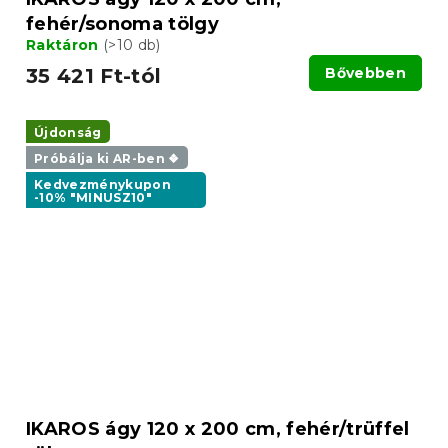
fehér/sonoma tölgy
Raktáron
(>10 db)
35 421 Ft-tól
Bővebben
Újdonság
Próbálja ki AR-ben ❖
Kedvezménykupon
-10% "MINUSZ10"
IKAROS ágy 120 x 200 cm, fehér/trüffel