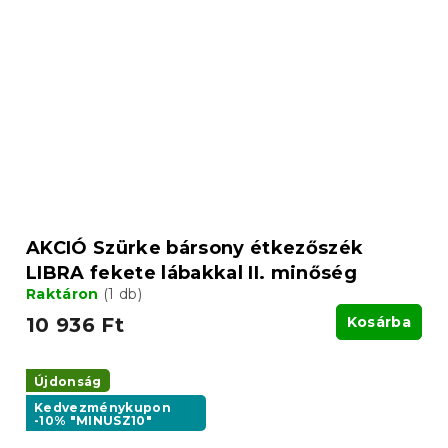
AKCIÓ Szürke bársony étkezőszék
LIBRA fekete lábakkal II. minőség
Raktáron
(1 db)
10 936 Ft
Kosárba
Újdonság
Kedvezménykupon
-10% "MINUSZ10"