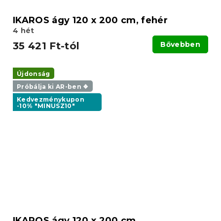
IKAROS ágy 120 x 200 cm, fehér
4 hét
35 421 Ft-tól
Bővebben
Újdonság
Próbálja ki AR-ben ❖
Kedvezménykupon
-10% "MINUSZ10"
IKAROS ágy 120 x 200 cm,