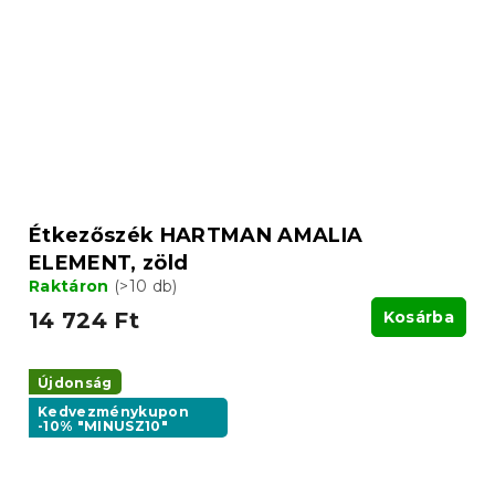
Étkezőszék HARTMAN AMALIA
ELEMENT, zöld
Raktáron
(>10 db)
14 724 Ft
Kosárba
Újdonság
Kedvezménykupon
-10% "MINUSZ10"