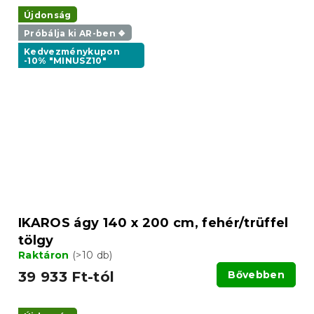
Újdonság
Próbálja ki AR-ben ❖
Kedvezménykupon
-10% "MINUSZ10"
IKAROS ágy 140 x 200 cm, fehér/trüffel
tölgy
Raktáron
(>10 db)
39 933 Ft-tól
Bővebben