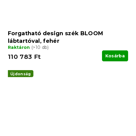
Forgatható design szék BLOOM
lábtartóval, fehér
Raktáron
(>10 db)
110 783 Ft
Kosárba
Újdonság