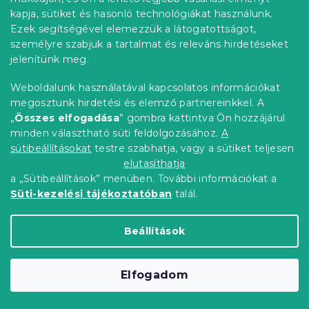
kapja, sütiket és hasonló technológiákat használunk.
Ezek segítségével elemezzük a látogatottságot,
személyre szabjuk a tartalmat és releváns hirdetéseket
jelenítünk meg.
Weboldalunk használatával kapcsolatos információkat
megosztunk hirdetési és elemző partnereinkkel. A
„
Összes elfogadása
” gombra kattintva Ön hozzájárul
minden választható süti feldolgozásához.
A
sütibeállításokat
testre szabhatja, vagy a sütiket teljesen
elutasíthatja
Kerti étkezőszék HARTMAN EVELYN,
a „Sütibeállítások” menüben. További információkat a
sötétzöld
Süti-kezelési tájékoztatóban
talál.
Raktáron
(>10 db)
10 603 Ft
Kosárba
Beállítások
Újdonság
Elfogadom
Kedvezménykupon
-10% "MINUSZ10"