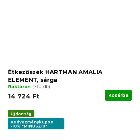
Étkezőszék HARTMAN AMALIA
ELEMENT, sárga
Raktáron
(>10 db)
14 724 Ft
Kosárba
Újdonság
Kedvezménykupon
-10% "MINUSZ10"