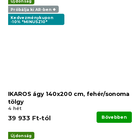
Újdonság
Próbálja ki AR-ben ❖
Kedvezménykupon
-10% "MINUSZ10"
IKAROS ágy 140x200 cm, fehér/sonoma
tölgy
4 hét
39 933 Ft-tól
Bővebben
Újdonság