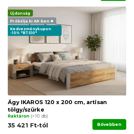
Újdonság
Próbálja ki AR-ben ❖
Kedvezménykupon
-10% "BTS10"
Ágy IKAROS 120 x 200 cm, artisan
tölgy/szürke
Raktáron
(>10 db)
35 421 Ft-tól
Bővebben