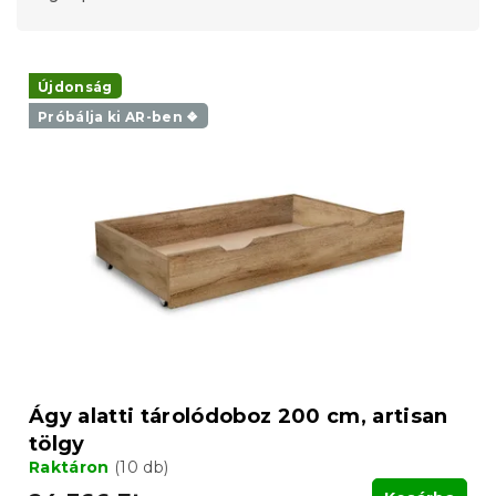
é
k
T
e
e
Újdonság
k
r
r
Próbálja ki AR-ben ❖
m
e
é
n
k
d
e
e
k
z
l
é
i
s
s
e
t
á
j
a
Ágy alatti tárolódoboz 200 cm, artisan
tölgy
Raktáron
(10 db)