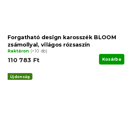
Forgatható design karosszék BLOOM
zsámollyal, világos rózsaszín
Raktáron
(>10 db)
110 783 Ft
Kosárba
Újdonság