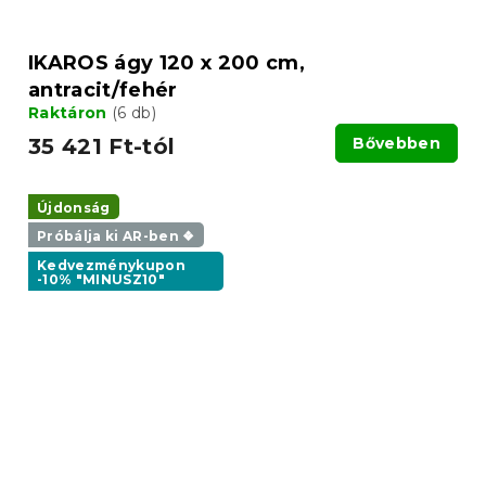
IKAROS ágy 120 x 200 cm,
antracit/fehér
Raktáron
(6 db)
35 421 Ft-tól
Bővebben
Újdonság
Próbálja ki AR-ben ❖
Kedvezménykupon
-10% "MINUSZ10"