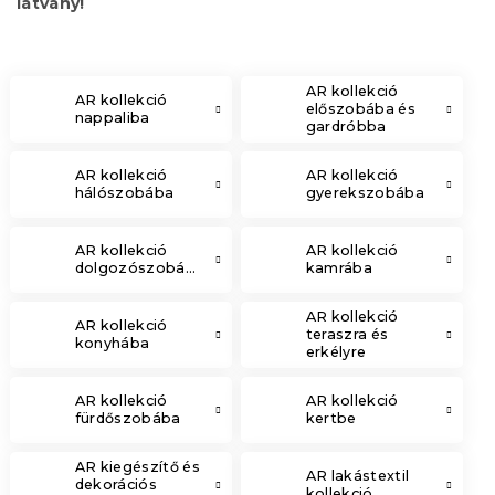
látvány!
AR kollekció
AR kollekció
előszobába és
nappaliba
gardróbba
AR kollekció
AR kollekció
hálószobába
gyerekszobába
AR kollekció
AR kollekció
dolgozószobába
kamrába
AR kollekció
AR kollekció
teraszra és
konyhába
erkélyre
AR kollekció
AR kollekció
fürdőszobába
kertbe
AR kiegészítő és
AR lakástextil
dekorációs
kollekció