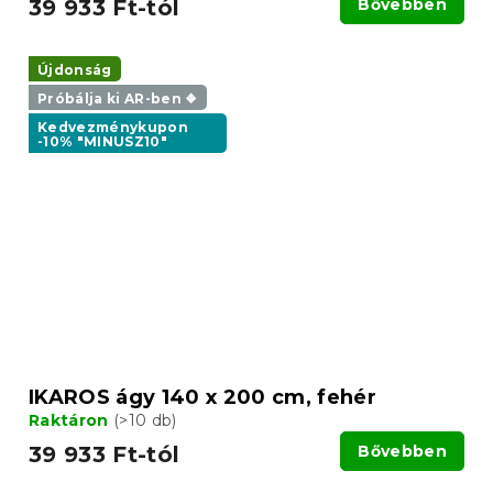
39 933 Ft-tól
Bővebben
Újdonság
Próbálja ki AR-ben ❖
Kedvezménykupon
-10% "MINUSZ10"
IKAROS ágy 140 x 200 cm, fehér
Raktáron
(>10 db)
39 933 Ft-tól
Bővebben