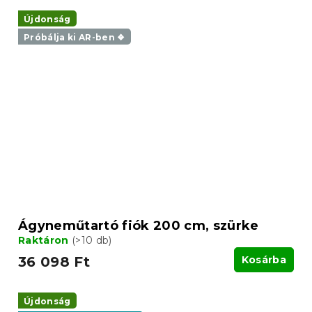
Újdonság
Próbálja ki AR-ben ❖
Ágyneműtartó fiók 200 cm, szürke
Raktáron
(>10 db)
36 098 Ft
Kosárba
Újdonság