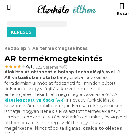
Ugrás
KO
a
fő
tartalomhoz
KERESÉS
Kezdőlap
AR termékmegtekintés
AR termékmegtekintés
★★★★★
★★★★★
4,1
3 222 vélemény
Alakítsa át otthonát a holnap technológiájával.
Az
AR virtuális bemutató
kategóriában a vásárlás
forradalmian új módját fedezheti fel: minden bútort,
dekorációt vagy világítást közvetlenül a saját
enteriőrjében tekinthet meg még a vásárlás előtt. A
kiterjesztett valóság (AR)
innovatív funkciójának
köszönhetően mobiltelefonján keresztül kényelmesen
láthatja, hogyan illenek a kiválasztott termékek az Ön
terébe. Fedezze fel valódi raktárkészletünket, és vigye el
otthonába a dizájnt még azelőtt, hogy a futár
megérkezne. Nincs több találgatás,
csak a tökéletes