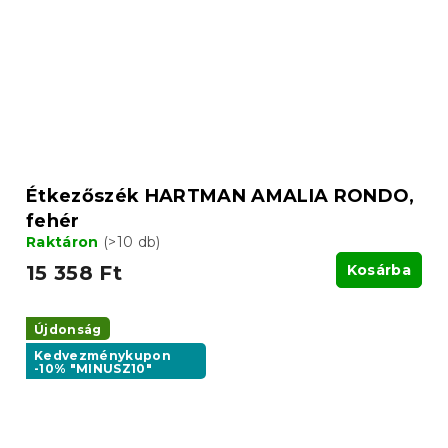
Étkezőszék HARTMAN AMALIA RONDO,
fehér
Raktáron
(>10 db)
15 358 Ft
Kosárba
Újdonság
Kedvezménykupon
-10% "MINUSZ10"