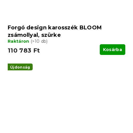
Forgó design karosszék BLOOM
zsámollyal, szürke
Raktáron
(>10 db)
110 783 Ft
Kosárba
Újdonság