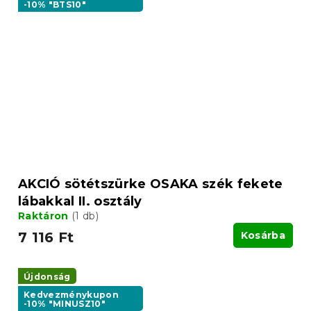
-10% "BTS10"
AKCIÓ sötétszürke OSAKA szék fekete
lábakkal II. osztály
Raktáron
(1 db)
7 116 Ft
Kosárba
Újdonság
Kedvezménykupon
-10% "MINUSZ10"