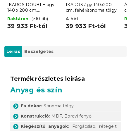
IKAROS DOUBLE ágy
IKAROS ágy 140x200
Ág
140 x 200 cm,
cm, fehér/sonoma tölgy
cm
fehér/sonoma tölgy
Raktáron
(>10 db)
4 hét
Ra
39 933 Ft-tól
39 933 Ft-tól
36
Leírás
Beszélgetés
Termék részletes leírása
Anyag és szín
Fa dekor:
Sonoma tölgy
Konstrukció:
MDF, Borovi fenyő
Kiegészítő anyagok:
Forgácslap, rétegelt