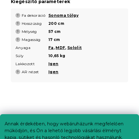
Kiegészítő paraméterek
Fa dekoráció
Sonoma tölgy
?
Hosszúság
200 cm
?
Mélység
57 cm
?
Magasság
17 cm
?
Anyaga
Fa
,
MDF
,
Sololit
Súly
10,65 kg
Lakkozott
Igen
AR nézet
Igen
?
L
á
b
Annak érdekében, hogy webáruházunk megfelelően
Információ az Ön számára
l
működjön, és Ön a lehető legjobb vásárlási élményt
é
Rendelés követése
kapja, sütiket és hasonló technológiákat használunk.