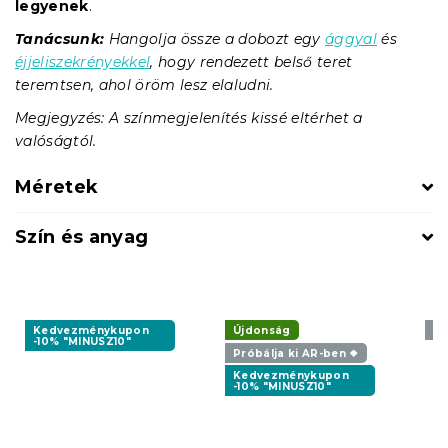
legyenek
.
Tanácsunk:
Hangolja össze a dobozt egy
ággyal
és
éjjeliszekrényekkel
, hogy rendezett belső teret
teremtsen, ahol öröm lesz elaludni.
Megjegyzés: A színmegjelenítés kissé eltérhet a
valóságtól.
Méretek
Szín és anyag
Kedvezménykupon
Újdonság
Pr
-10% "MINUSZ10"
Próbálja ki AR-ben ❖
Kedvezménykupon
-10% "MINUSZ10"