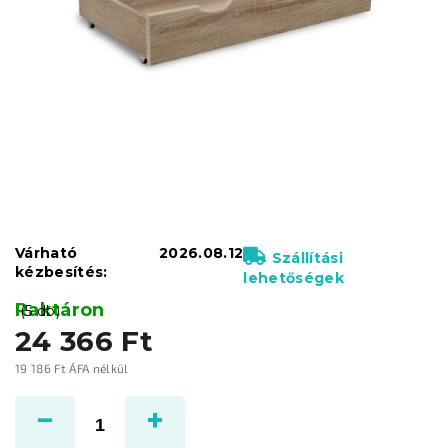
Várható
2026.08.12
Szállítási
kézbesítés:
lehetőségek
Raktáron
(5 db)
24 366 Ft
19 186 Ft ÁFA nélkül
Egységár: