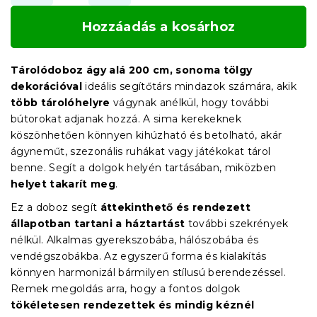
Hozzáadás a kosárhoz
Tárolódoboz ágy alá 200 cm, sonoma tölgy
dekorációval
ideális segítőtárs mindazok számára, akik
több tárolóhelyre
vágynak anélkül, hogy további
bútorokat adjanak hozzá. A sima kerekeknek
köszönhetően könnyen kihúzható és betolható, akár
ágyneműt, szezonális ruhákat vagy játékokat tárol
benne. Segít a dolgok helyén tartásában, miközben
helyet takarít meg
.
Ez a doboz segít
áttekinthető és rendezett
állapotban tartani a háztartást
további szekrények
nélkül. Alkalmas gyerekszobába, hálószobába és
vendégszobákba. Az egyszerű forma és kialakítás
könnyen harmonizál bármilyen stílusú berendezéssel.
Remek megoldás arra, hogy a fontos dolgok
tökéletesen rendezettek és mindig kéznél