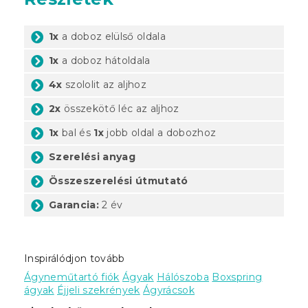
1x
a doboz elülső oldala
1x
a doboz hátoldala
4x
szololit az aljhoz
2x
összekötő léc az aljhoz
1x
bal és
1x
jobb oldal a dobozhoz
Szerelési anyag
Összeszerelési útmutató
Garancia:
2 év
Inspirálódjon tovább
Ágyneműtartó fiók
Ágyak
Hálószoba
Boxspring
ágyak
Éjjeli szekrények
Ágyrácsok