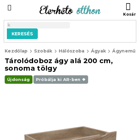
Ugrás
KO
a
fő
tartalomhoz
KERESÉS
Kezdőlap
Szobák
Hálószoba
Ágyak
Ágyneműta
Tárolódoboz ágy alá 200 cm,
sonoma tölgy
Újdonság
Próbálja ki AR-ben ❖