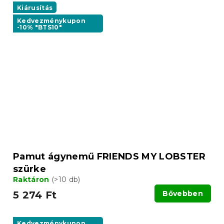
Kiárusítás
Kedvezménykupon
-10% "BTS10"
Pamut ágynemű FRIENDS MY LOBSTER
szürke
Raktáron
(>10 db)
5 274 Ft
Bővebben
Kedvezménykupon