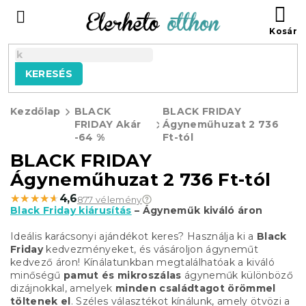
Ugrás
KO
a
fő
tartalomhoz
KERESÉS
Kezdőlap
BLACK
BLACK FRIDAY
FRIDAY Akár
Ágyneműhuzat 2 736
-64 %
Ft-tól
BLACK FRIDAY
Ágyneműhuzat 2 736 Ft-tól
★★★★★
★★★★★
4,6
877 vélemény
Black Friday kiárusítás
– Ágyneműk kiváló áron
Ideális karácsonyi ajándékot keres? Használja ki a
Black
Friday
kedvezményeket, és vásároljon ágyneműt
kedvező áron! Kínálatunkban megtalálhatóak a kiváló
minőségű
pamut és mikroszálas
ágyneműk különböző
dizájnokkal, amelyek
minden családtagot örömmel
töltenek el
. Széles választékot kínálunk, amely ötvözi a