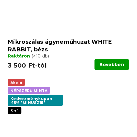
Mikroszálas ágyneműhuzat WHITE
RABBIT, bézs
Raktáron
(>10 db)
3 500 Ft-tól
Bővebben
Akció
NÉPSZERŰ MINTA
Kedvezménykupon
-15% "MINUSZ15"
3 + 1