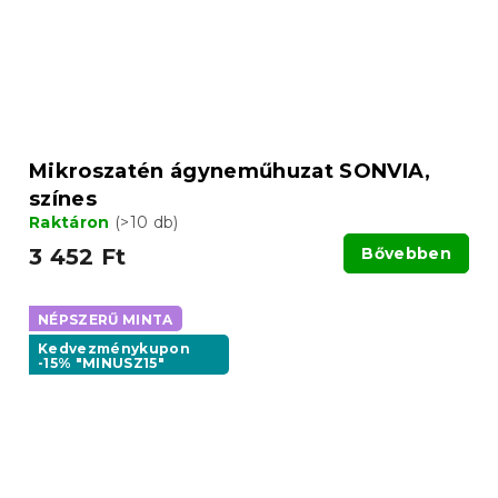
Mikroszatén ágyneműhuzat SONVIA,
színes
Raktáron
(>10 db)
3 452 Ft
Bővebben
NÉPSZERŰ MINTA
Kedvezménykupon
-15% "MINUSZ15"