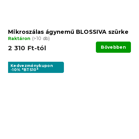
Mikroszálas ágynemű BLOSSIVA szürke
Raktáron
(>10 db)
2 310 Ft-tól
Bővebben
Kedvezménykupon
-10% "BTS10"