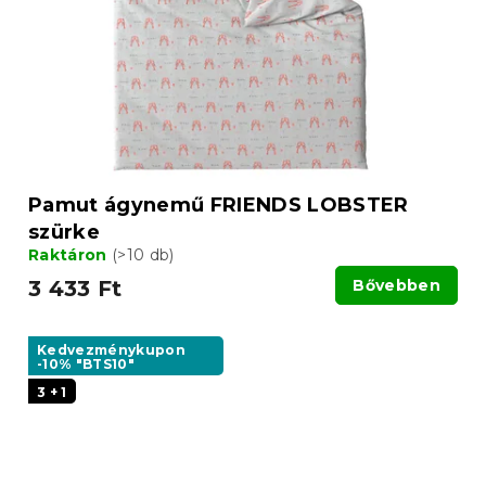
Pamut ágynemű FRIENDS LOBSTER
szürke
Raktáron
(>10 db)
3 433 Ft
Bővebben
Kedvezménykupon
-10% "BTS10"
3 + 1