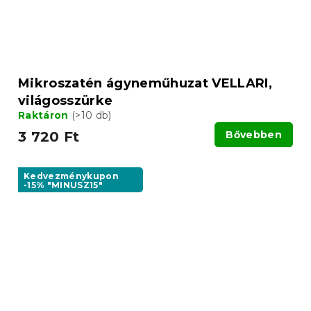
Mikroszatén ágyneműhuzat VELLARI,
világosszürke
Raktáron
(>10 db)
3 720 Ft
Bővebben
Kedvezménykupon
-15% "MINUSZ15"