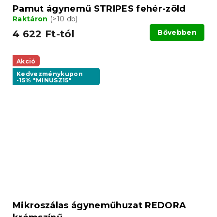
Pamut ágynemű STRIPES fehér-zöld
Raktáron
(>10 db)
4 622 Ft-tól
Bővebben
Akció
Kedvezménykupon
-15% "MINUSZ15"
Mikroszálas ágyneműhuzat REDORA