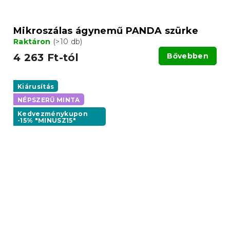
Mikroszálas ágynemű PANDA szürke
Raktáron
(>10 db)
4 263 Ft-tól
Bővebben
Kiárusítás
NÉPSZERŰ MINTA
Kedvezménykupon
-15% "MINUSZ15"