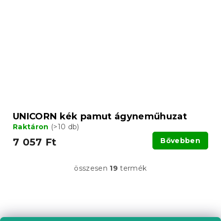
UNICORN kék pamut ágyneműhuzat
Raktáron
(>10 db)
7 057 Ft
Bővebben
összesen
19
termék
L
i
s
t
L
a
á
i