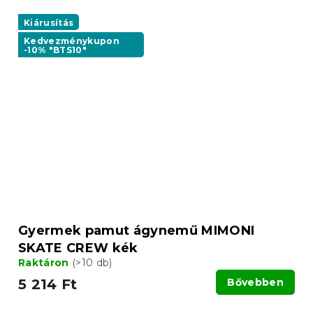
Kiárusítás
Kedvezménykupon
-10% "BTS10"
Gyermek pamut ágynemű MIMONI
SKATE CREW kék
Raktáron
(>10 db)
5 214 Ft
Bővebben