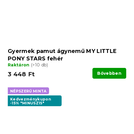
Gyermek pamut ágynemű MY LITTLE
PONY STARS fehér
Raktáron
(>10 db)
3 448 Ft
Bővebben
NÉPSZERŰ MINTA
Kedvezménykupon
-15% "MINUSZ15"