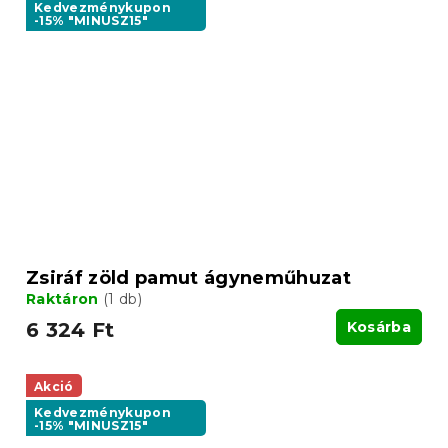
Kedvezménykupon
-15% "MINUSZ15"
Zsiráf zöld pamut ágyneműhuzat
Raktáron
(1 db)
6 324 Ft
Kosárba
Akció
Kedvezménykupon
-15% "MINUSZ15"