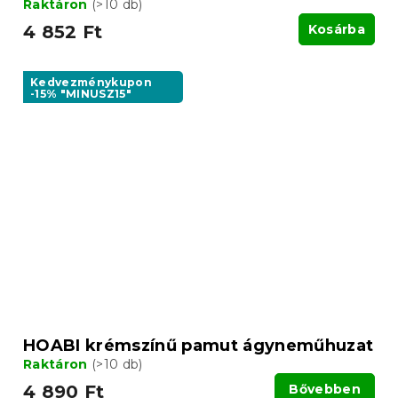
Raktáron
(>10 db)
4 852 Ft
Kosárba
Kedvezménykupon
-15% "MINUSZ15"
HOABI krémszínű pamut ágyneműhuzat
Raktáron
(>10 db)
4 890 Ft
Bővebben