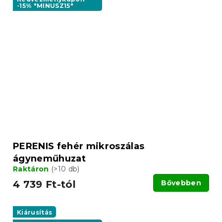
-15% "MINUSZ15"
PERENIS fehér mikroszálas
ágyneműhuzat
Raktáron
(>10 db)
4 739 Ft-tól
Bővebben
Kiárusítás