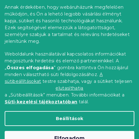
b
r
Annak érdekében, hogy webáruházunk megfelelően
Információ az Ön számára
á
l
működjön, és Ön a lehető legjobb vásárlási élményt
n
é
Rendelés követése
kapja, sütiket és hasonló technológiákat használunk.
y
c
í
Ezek segítségével elemezzük a látogatottságot,
Szállítási lehetőségek
t
személyre szabjuk a tartalmat és releváns hirdetéseket
Fizetési lehetőségek
á
jelenítünk meg.
Reklamáció és áruvisszaküldés
s
e
Elérhetőség
Weboldalunk használatával kapcsolatos információkat
l
Általános szerződési feltételek
megosztunk hirdetési és elemző partnereinkkel. A
e
Adatvédelmi nyilatkozat
„
Összes elfogadása
” gombra kattintva Ön hozzájárul
m
minden választható süti feldolgozásához.
A
Blog
e
i
sütibeállításokat
testre szabhatja, vagy a sütiket teljesen
Partnereinknek
elutasíthatja
a „Sütibeállítások” menüben. További információkat a
Süti-kezelési tájékoztatóban
talál.
Shoptet Premium készítette
Beállítások
Copyright 2026
Elerheto otthon
. Minden jog
Elfogadom
fenntartva.
Süti beállítások szerkesztése