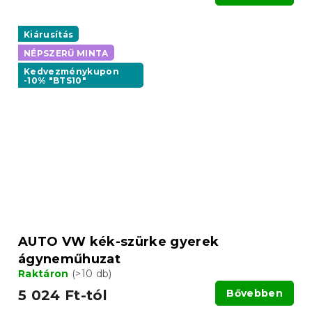
Kiárusítás
NÉPSZERŰ MINTA
Kedvezménykupon
-10% "BTS10"
AUTO VW kék-szürke gyerek
ágyneműhuzat
Raktáron
(>10 db)
5 024 Ft-tól
Bővebben