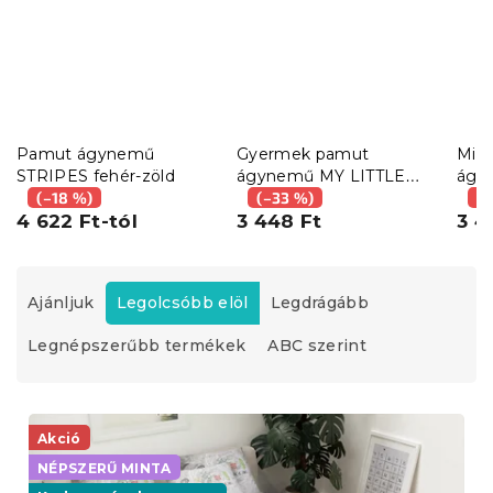
Pamut ágynemű
Gyermek pamut
Mikr
STRIPES fehér-zöld
ágynemű MY LITTLE
ágy
(–18 %)
PONY STARS fehér
(–33 %)
szín
(–
4 622 Ft-tól
3 448 Ft
3 4
T
e
Ajánljuk
Legolcsóbb elöl
Legdrágább
r
Legnépszerűbb termékek
ABC szerint
m
é
k
T
e
e
Akció
k
r
r
NÉPSZERŰ MINTA
m