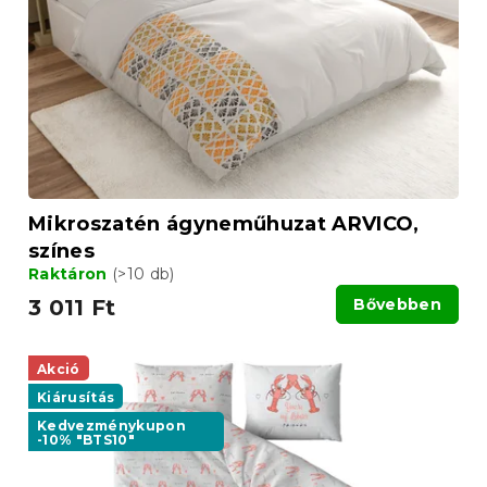
Mikroszatén ágyneműhuzat ARVICO,
színes
Raktáron
(>10 db)
3 011 Ft
Bővebben
Akció
Kiárusítás
Kedvezménykupon
-10% "BTS10"