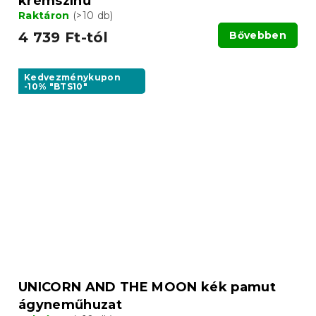
krémszínű
Raktáron
(>10 db)
4 739 Ft-tól
Bővebben
Kedvezménykupon
-10% "BTS10"
UNICORN AND THE MOON kék pamut
ágyneműhuzat