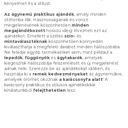
kényelmet és a stílust.
Az ágynemű praktikus ajándék
, amely minden
otthonba illik. Hasznosságának és vonzó
megjelenésének köszönhetően
minden
megajándékozott
hosszú ideig élvezheti ezt az
ajándékot. Emellett a széles
szín-
és
mintaválasztéknak
köszönhetően könnyedén
kiválaszthatja a megfelelő darabot minden hálószobába.
Ne feledje egyéb termékeinket sem, mint például a
lepedők
,
függönyök
és
ágytakarók
, amelyek
kiegészítik hálószobája felszerelését és új megjelenést
adnak neki. Szerezze be az ajándékokat időben, és
használja ki a
remek kedvezményeket
az ágyneműkre,
amelyek örömet okoznak
a karácsonyfa alatt
! A
karácsony praktikus és stílusos ajándékokkal
kínálatunkból
felejthetetlen
lesz.