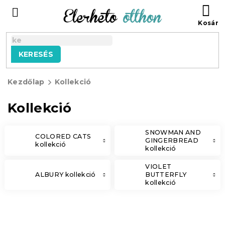
Ugrás
KO
a
fő
tartalomhoz
KERESÉS
Kezdőlap
Kollekció
Kollekció
SNOWMAN AND
COLORED CATS
GINGERBREAD
kollekció
kollekció
VIOLET
ALBURY kollekció
BUTTERFLY
kollekció