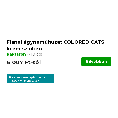
Flanel ágyneműhuzat COLORED CATS
krém színben
Raktáron
(>10 db)
6 007 Ft-tól
Bővebben
Kedvezménykupon
-15% "MINUSZ15"