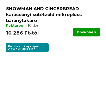
SNOWMAN AND GINGERBREAD
karácsonyi sötétzöld mikroplüss
báránytakaró
Raktáron
(>10 db)
10 286 Ft-tól
Bővebben
Kedvezménykupon
-15% "MINUSZ15"