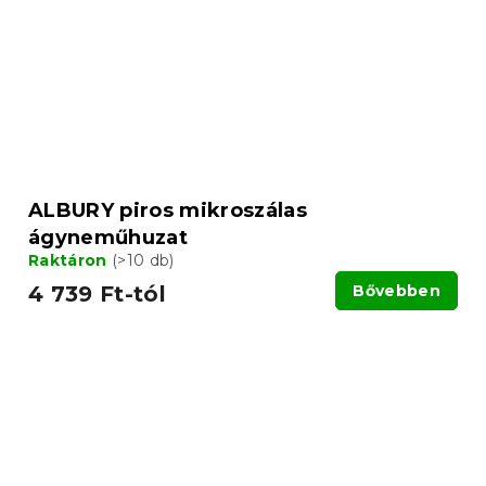
ALBURY piros mikroszálas
ágyneműhuzat
Raktáron
(>10 db)
4 739 Ft-tól
Bővebben