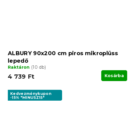
ALBURY 90x200 cm piros mikroplüss
lepedő
Raktáron
(10 db)
4 739 Ft
Kosárba
Kedvezménykupon
-15% "MINUSZ15"