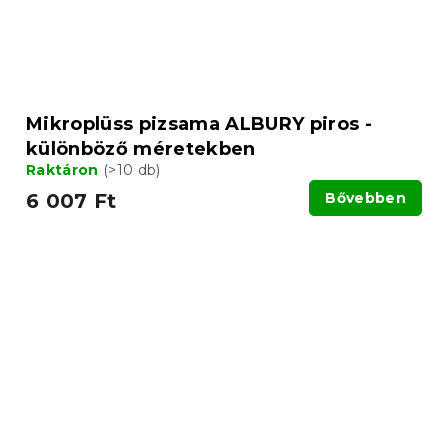
Mikroplüss pizsama ALBURY piros -
különböző méretekben
Raktáron
(>10 db)
6 007 Ft
Bővebben