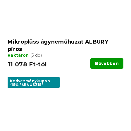
Mikroplüss ágyneműhuzat ALBURY
piros
Raktáron
(5 db)
11 078 Ft-tól
Bővebben
Kedvezménykupon
-15% "MINUSZ15"