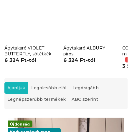
Ágytakaró VIOLET
Ágytakaró ALBURY
COL
BUTTERFLY, sötétkék
piros
mikr
6 324 Ft-tól
6 324 Ft-tól
ágy
(–
3 5
T
e
Ajánljuk
Legolcsóbb elöl
Legdrágább
r
Legnépszerűbb termékek
ABC szerint
m
é
k
T
e
e
Újdonság
k
r
Kedvezménykupon