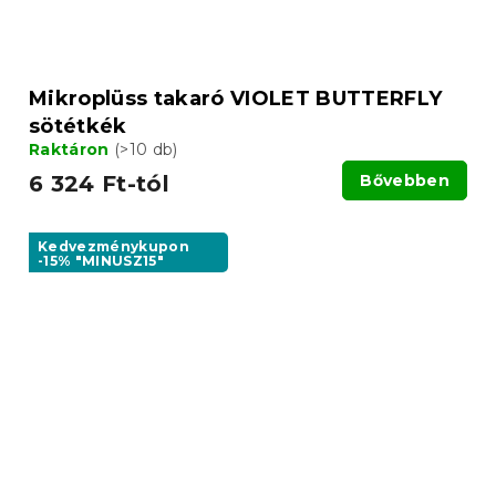
Mikroplüss takaró VIOLET BUTTERFLY
sötétkék
Raktáron
(>10 db)
6 324 Ft-tól
Bővebben
Kedvezménykupon
-15% "MINUSZ15"