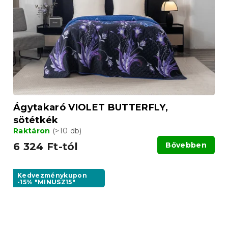
Ágytakaró VIOLET BUTTERFLY,
sötétkék
Raktáron
(>10 db)
6 324 Ft-tól
Bővebben
Kedvezménykupon
-15% "MINUSZ15"