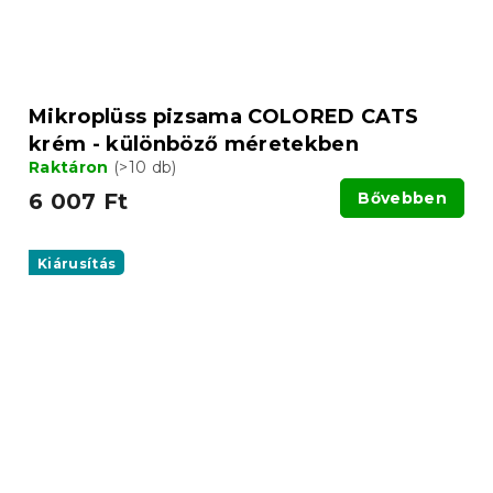
Mikroplüss pizsama COLORED CATS
krém - különböző méretekben
Raktáron
(>10 db)
6 007 Ft
Bővebben
Kiárusítás