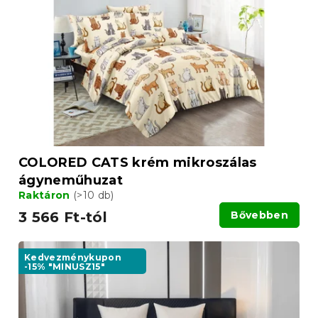
COLORED CATS krém mikroszálas
ágyneműhuzat
Raktáron
(>10 db)
3 566 Ft-tól
Bővebben
Kedvezménykupon
-15% "MINUSZ15"