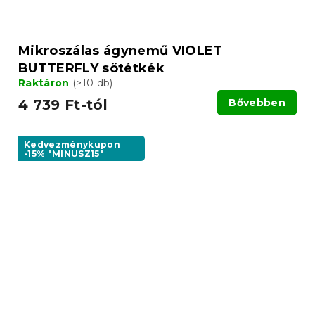
Mikroszálas ágynemű VIOLET
BUTTERFLY sötétkék
Raktáron
(>10 db)
4 739 Ft-tól
Bővebben
Kedvezménykupon
-15% "MINUSZ15"