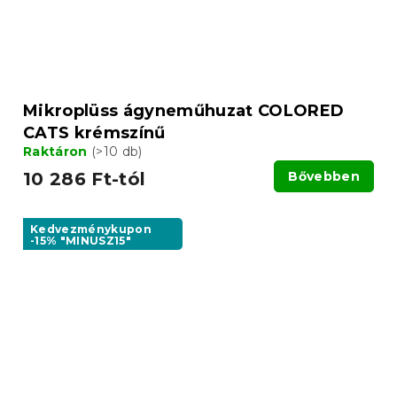
Mikroplüss ágyneműhuzat COLORED
CATS krémszínű
Raktáron
(>10 db)
10 286 Ft-tól
Bővebben
Kedvezménykupon
-15% "MINUSZ15"