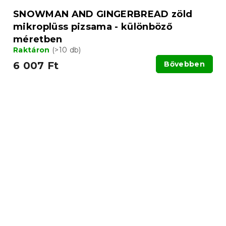
SNOWMAN AND GINGERBREAD zöld
mikroplüss pizsama - különböző
méretben
Raktáron
(>10 db)
6 007 Ft
Bővebben