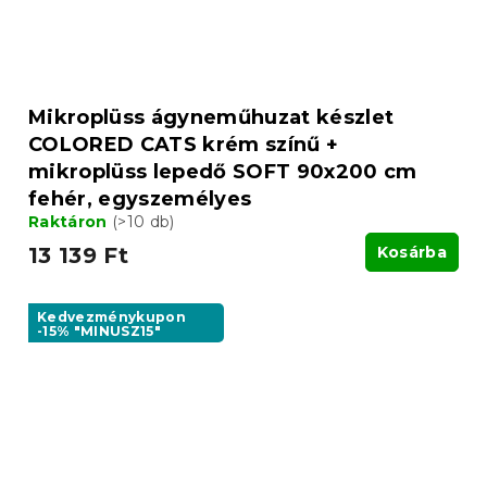
Mikroplüss ágyneműhuzat készlet
COLORED CATS krém színű +
mikroplüss lepedő SOFT 90x200 cm
fehér, egyszemélyes
Raktáron
(>10 db)
13 139 Ft
Kosárba
Kedvezménykupon
-15% "MINUSZ15"