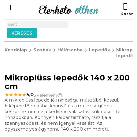
Ugrás
KO
a
fő
tartalomhoz
KERESÉS
Kezdőlap
Szobák
Hálószoba
Lepedők
Mikropl
lepedők
Mikroplüss lepedők 140 x 200
cm
★★★★★
★★★★★
5,0
3 vélemény
A mikroplüss lepedő jó minőségű műszálból készül.
Elképesztően puha, könnyű és a melegségének
köszönhetően ez a kedvenc választás, különösen téli
hónapokban. Könnyen karbantartható, taszítja a
szennyeződést, és nem igényel vasalást. Az
egyszemélyes ágynemű 140 x 200 cm méretű.