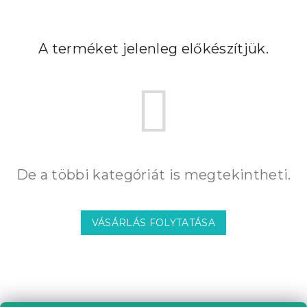
A terméket jelenleg előkészítjük.
De a többi kategóriát is megtekintheti.
VÁSÁRLÁS FOLYTATÁSA
L
á