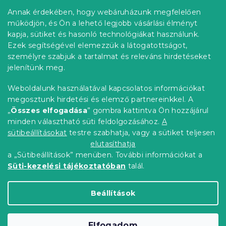
b
Annak érdekében, hogy webáruházunk megfelelően
Információ az Ön számára
l
működjön, és Ön a lehető legjobb vásárlási élményt
é
Rendelés követése
kapja, sütiket és hasonló technológiákat használunk.
c
Ezek segítségével elemezzük a látogatottságot,
Szállítási lehetőségek
személyre szabjuk a tartalmat és releváns hirdetéseket
Fizetési lehetőségek
jelenítünk meg.
Reklamáció és áruvisszaküldés
Elérhetőség
Weboldalunk használatával kapcsolatos információkat
Általános szerződési feltételek
megosztunk hirdetési és elemző partnereinkkel. A
Adatvédelmi nyilatkozat
„
Összes elfogadása
” gombra kattintva Ön hozzájárul
minden választható süti feldolgozásához.
A
Blog
sütibeállításokat
testre szabhatja, vagy a sütiket teljesen
Partnereinknek
elutasíthatja
a „Sütibeállítások” menüben. További információkat a
Süti-kezelési tájékoztatóban
talál.
Shoptet Premium készítette
Beállítások
Copyright 2026
Elerheto otthon
. Minden jog
Elfogadom
fenntartva.
Süti beállítások szerkesztése