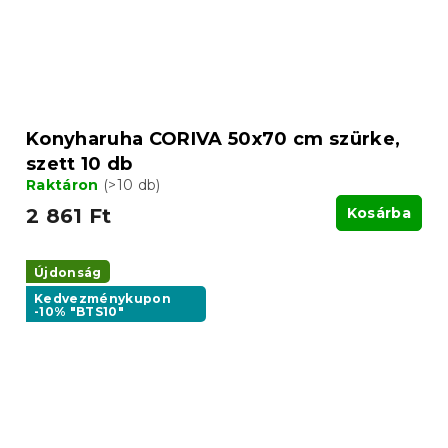
Konyharuha CORIVA 50x70 cm szürke,
szett 10 db
Raktáron
(>10 db)
2 861 Ft
Kosárba
Újdonság
Kedvezménykupon
-10% "BTS10"