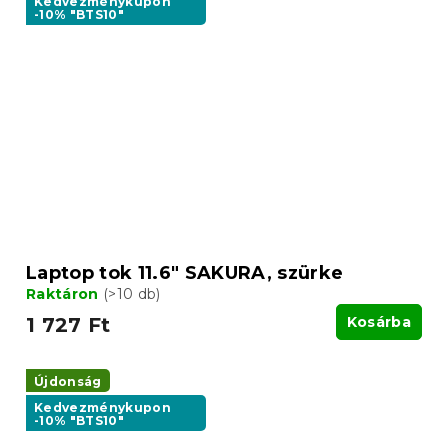
Kedvezménykupon
-10% "BTS10"
Laptop tok 11.6" SAKURA, szürke
Raktáron
(>10 db)
1 727 Ft
Kosárba
Újdonság
Kedvezménykupon
-10% "BTS10"