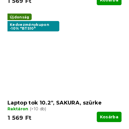
1 569 Ft
Kosárba
Újdonság
Kedvezménykupon
-10% "BTS10"
Laptop tok 10.2", SAKURA, szürke
Raktáron
(>10 db)
1 569 Ft
Kosárba