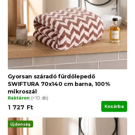
Gyorsan száradó fürdőlepedő
SWIFTURA 70x140 cm barna, 100%
mikroszál
Raktáron
(>10 db)
1 727 Ft
Kosárba
Újdonság