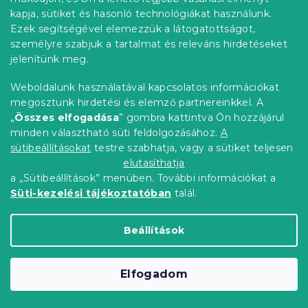
Laptop tok 15,6" DEEJAY, fekete
kapja, sütiket és hasonló technológiákat használunk.
Raktáron
(>10 db)
Ezek segítségével elemezzük a látogatottságot,
2 044 Ft
Kosárba
személyre szabjuk a tartalmat és releváns hirdetéseket
jelenítünk meg.
Újdonság
Weboldalunk használatával kapcsolatos információkat
Kedvezménykupon
megosztunk hirdetési és elemző partnereinkkel. A
-10% "BTS10"
„
Összes elfogadása
” gombra kattintva Ön hozzájárul
minden választható süti feldolgozásához.
A
sütibeállításokat
testre szabhatja, vagy a sütiket teljesen
elutasíthatja
a „Sütibeállítások” menüben. További információkat a
Süti-kezelési tájékoztatóban
talál.
Beállítások
Elfogadom
Laptop tok 15,6" KITTY TO GO LS142,
fekete