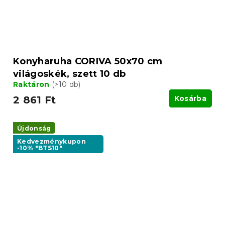
Konyharuha CORIVA 50x70 cm
világoskék, szett 10 db
Raktáron
(>10 db)
2 861 Ft
Kosárba
Újdonság
Kedvezménykupon
-10% "BTS10"