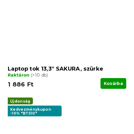
Laptop tok 13,3" SAKURA, szürke
Raktáron
(>10 db)
1 886 Ft
Kosárba
Újdonság
Kedvezménykupon
-10% "BTS10"