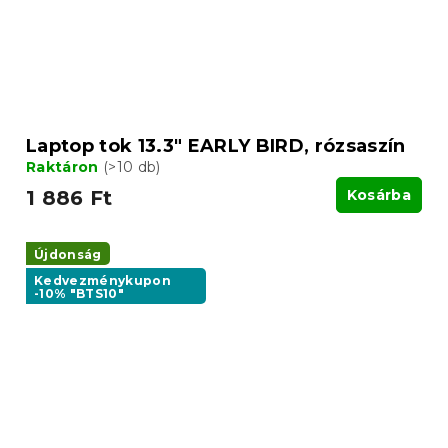
Laptop tok 13.3" EARLY BIRD, rózsaszín
Raktáron
(>10 db)
1 886 Ft
Kosárba
Újdonság
Kedvezménykupon
-10% "BTS10"