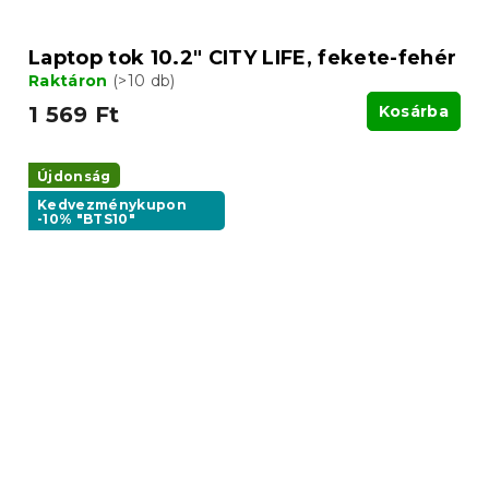
Laptop tok 10.2" CITY LIFE, fekete-fehér
Raktáron
(>10 db)
1 569 Ft
Kosárba
Újdonság
Kedvezménykupon
-10% "BTS10"