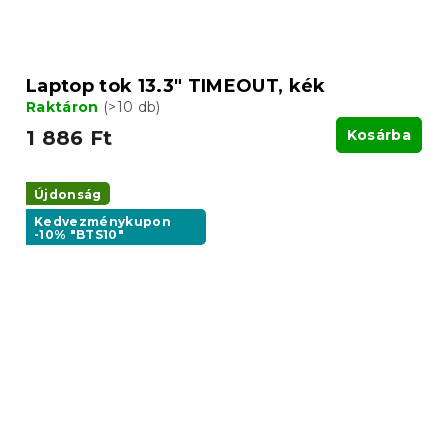
Laptop tok 13.3" TIMEOUT, kék
Raktáron
(>10 db)
1 886 Ft
Kosárba
Újdonság
Kedvezménykupon
-10% "BTS10"