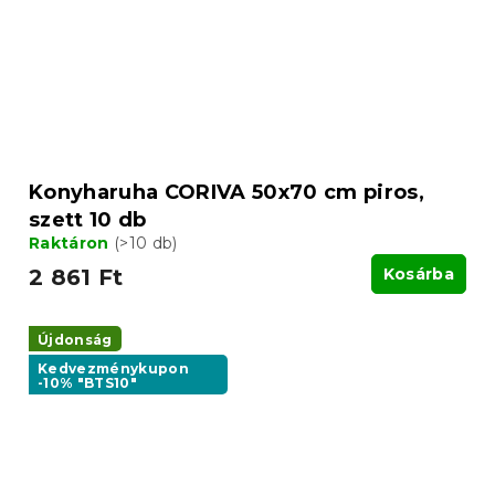
Konyharuha CORIVA 50x70 cm piros,
szett 10 db
Raktáron
(>10 db)
2 861 Ft
Kosárba
Újdonság
Kedvezménykupon
-10% "BTS10"