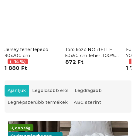
Jersey fehér lepedő
Törölköző NORIELLE
Für
90x200 cm
50x90 cm fehér, 100%
70x
(–14 %)
pamut
872 Ft
vilá
(–
1 880 Ft
pam
1 7
T
e
Ajánljuk
Legolcsóbb elöl
Legdrágább
r
Legnépszerűbb termékek
ABC szerint
m
é
k
T
e
e
Újdonság
k
r
Kedvezménykupon