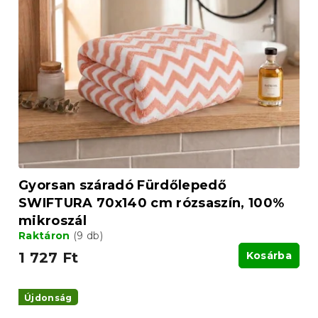
Gyorsan száradó Fürdőlepedő
SWIFTURA 70x140 cm rózsaszín, 100%
mikroszál
Raktáron
(9 db)
1 727 Ft
Kosárba
Újdonság