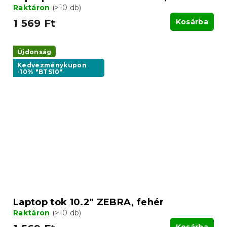
Raktáron
(>10 db)
1 569 Ft
Kosárba
Újdonság
Kedvezménykupon
-10% "BTS10"
Laptop tok 10.2" ZEBRA, fehér
Raktáron
(>10 db)