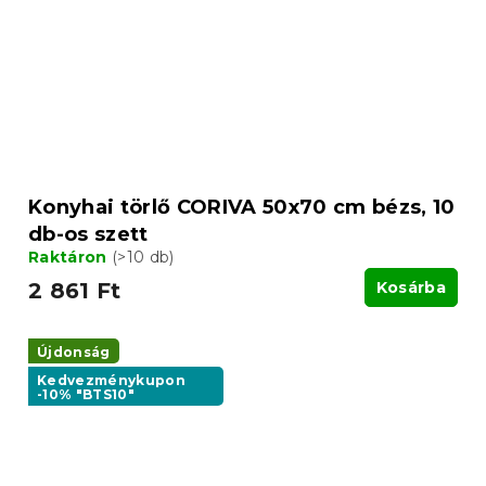
Konyhai törlő CORIVA 50x70 cm bézs, 10
db-os szett
Raktáron
(>10 db)
2 861 Ft
Kosárba
Újdonság
Kedvezménykupon
-10% "BTS10"