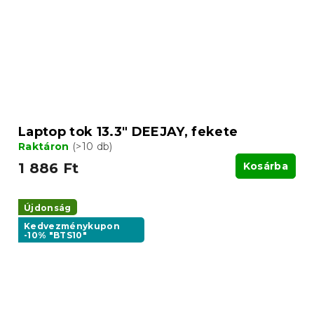
Laptop tok 13.3" DEEJAY, fekete
Raktáron
(>10 db)
1 886 Ft
Kosárba
Újdonság
Kedvezménykupon
-10% "BTS10"