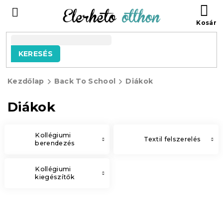
Ugrás
KO
a
fő
tartalomhoz
KERESÉS
Kezdőlap
Back To School
Diákok
Diákok
Kollégiumi
Textil felszerelés
berendezés
Kollégiumi
kiegészítők