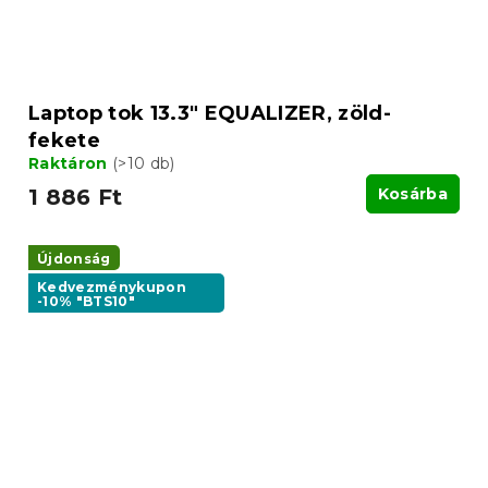
Laptop tok 13.3" EQUALIZER, zöld-
fekete
Raktáron
(>10 db)
1 886 Ft
Kosárba
Újdonság
Kedvezménykupon
-10% "BTS10"