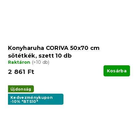
Konyharuha CORIVA 50x70 cm
sötétkék, szett 10 db
Raktáron
(>10 db)
2 861 Ft
Kosárba
Újdonság
Kedvezménykupon
-10% "BTS10"