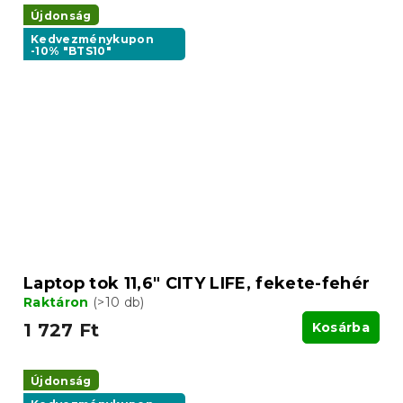
Újdonság
Kedvezménykupon
-10% "BTS10"
Laptop tok 11,6" CITY LIFE, fekete-fehér
Raktáron
(>10 db)
1 727 Ft
Kosárba
Újdonság