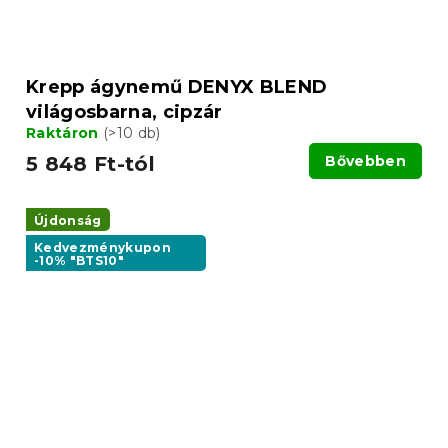
Krepp ágynemű DENYX BLEND
világosbarna, cipzár
Raktáron
(>10 db)
5 848 Ft-tól
Bővebben
Újdonság
Kedvezménykupon
-10% "BTS10"