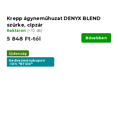
Krepp ágyneműhuzat DENYX BLEND
szürke, cipzár
Raktáron
(>10 db)
5 848 Ft-tól
Bővebben
Újdonság
Kedvezménykupon
-10% "BTS10"