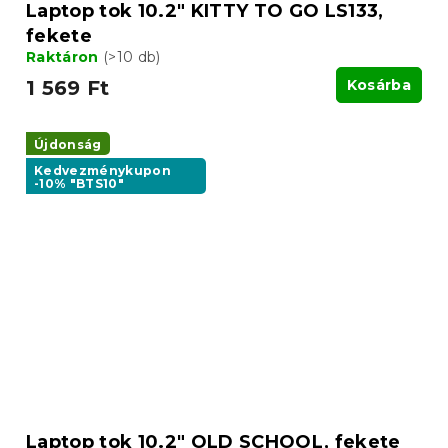
Laptop tok 10.2" KITTY TO GO LS133,
fekete
Raktáron
(>10 db)
1 569 Ft
Kosárba
Újdonság
Kedvezménykupon
-10% "BTS10"
Laptop tok 10.2" OLD SCHOOL, fekete