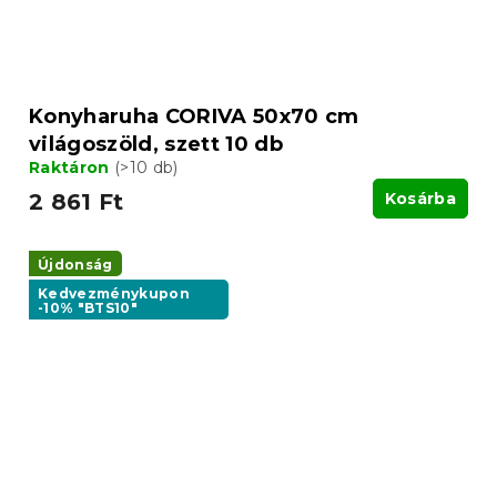
Konyharuha CORIVA 50x70 cm
világoszöld, szett 10 db
Raktáron
(>10 db)
2 861 Ft
Kosárba
Újdonság
Kedvezménykupon
-10% "BTS10"