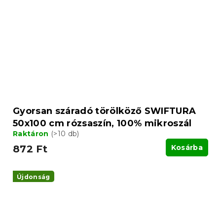
Gyorsan száradó törölköző SWIFTURA
50x100 cm rózsaszín, 100% mikroszál
Raktáron
(>10 db)
872 Ft
Kosárba
Újdonság