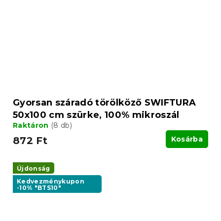
Gyorsan száradó törölköző SWIFTURA
50x100 cm szürke, 100% mikroszál
Raktáron
(8 db)
872 Ft
Kosárba
Újdonság
Kedvezménykupon
-10% "BTS10"