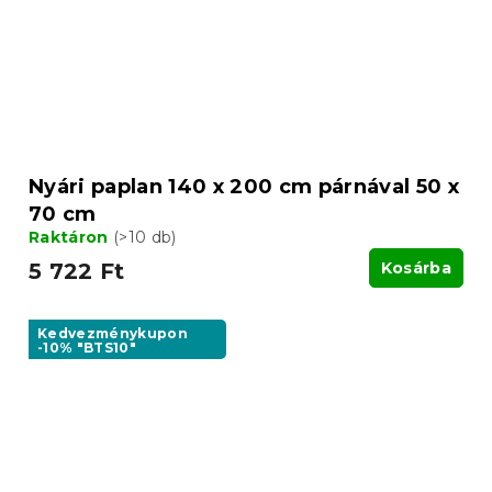
Nyári paplan 140 x 200 cm párnával 50 x
70 cm
Raktáron
(>10 db)
5 722 Ft
Kosárba
Kedvezménykupon
-10% "BTS10"