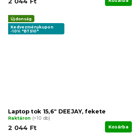
2 044 Ft
Kosárba
Újdonság
Kedvezménykupon
-10% "BTS10"
Laptop tok 15,6" DEEJAY, fekete
Raktáron
(>10 db)
2 044 Ft
Kosárba