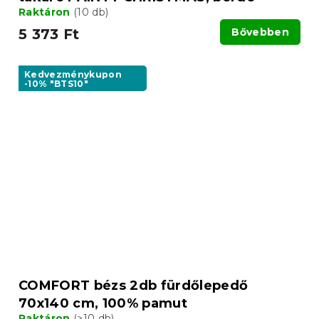
Raktáron
(10 db)
5 373 Ft
Bővebben
Kedvezménykupon
-10% "BTS10"
COMFORT bézs 2db fürdőlepedő
70x140 cm, 100% pamut
Raktáron
(>10 db)