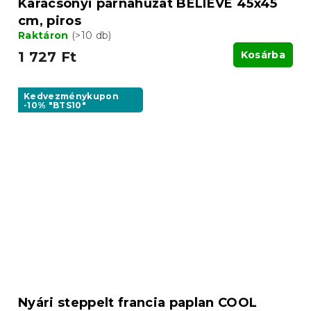
Karácsonyi párnahuzat BELIEVE 45x45
cm, piros
Raktáron
(>10 db)
1 727 Ft
Kosárba
Kedvezménykupon
-10% "BTS10"
Nyári steppelt francia paplan COOL