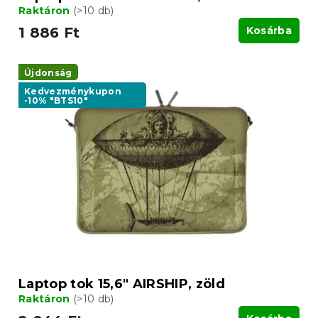
Raktáron
(>10 db)
1 886 Ft
Kosárba
Újdonság
Kedvezménykupon
-10% "BTS10"
Laptop tok 15,6" AIRSHIP, zöld
Raktáron
(>10 db)