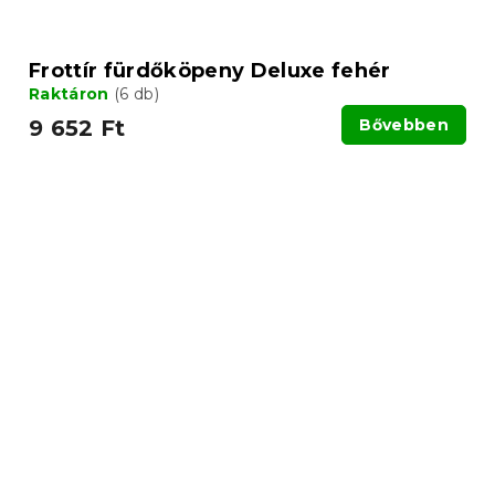
Frottír fürdőköpeny Deluxe fehér
Raktáron
(6 db)
9 652 Ft
Bővebben