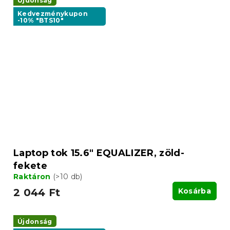
Újdonság
Kedvezménykupon
-10% "BTS10"
Laptop tok 15.6" EQUALIZER, zöld-
fekete
Raktáron
(>10 db)
2 044 Ft
Kosárba
Újdonság