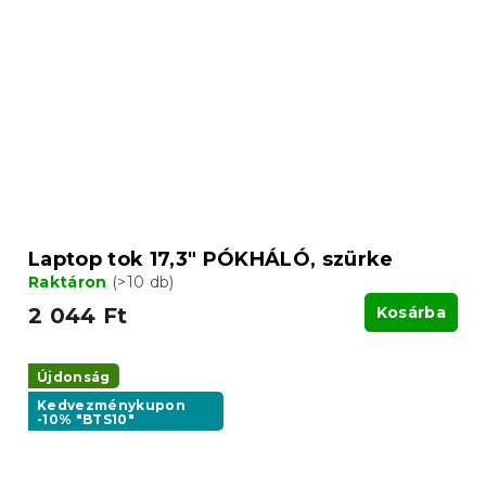
Laptop tok 17,3" PÓKHÁLÓ, szürke
Raktáron
(>10 db)
2 044 Ft
Kosárba
Újdonság
Kedvezménykupon
-10% "BTS10"