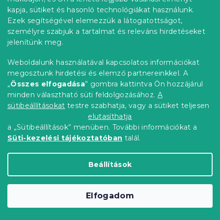
kapja, sütiket és hasonló technológiákat használunk.
Ezek segítségével elemezzük a látogatottságot,
személyre szabjuk a tartalmat és releváns hirdetéseket
jelenítünk meg.
Weboldalunk használatával kapcsolatos információkat
megosztunk hirdetési és elemző partnereinkkel. A
„
Összes elfogadása
” gombra kattintva Ön hozzájárul
minden választható süti feldolgozásához.
A
sütibeállításokat
testre szabhatja, vagy a sütiket teljesen
elutasíthatja
a „Sütibeállítások” menüben. További információkat a
Süti-kezelési tájékoztatóban
talál.
Beállítások
Fali dekoráció BIRDS fotócsipesszel
Raktáron
(3 db)
1 442 Ft
Kosárba
Elfogadom