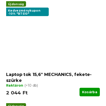
Újdonság
Kedvezménykupon
-10% "BTS10"
Laptop tok 15,6" MECHANICS, fekete-
szürke
Raktáron
(>10 db)
2 044 Ft
Kosárba