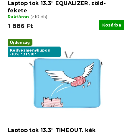
a
Laptop tok 13.3" EQUALIZER, zöld-
fekete
Raktáron
(>10 db)
1 886 Ft
Kosárba
Újdonság
Kedvezménykupon
-10% "BTS10"
Laptop tok 13.3" TIMEOUT, kék