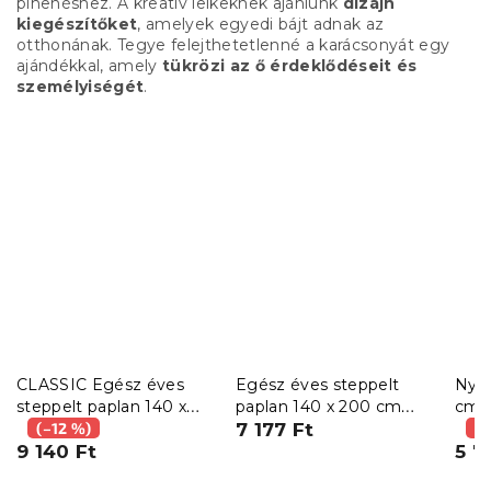
pihenéshez. A kreatív lelkeknek ajánlunk
dizájn
kiegészítőket
, amelyek egyedi bájt adnak az
otthonának. Tegye felejthetetlenné a karácsonyát egy
ajándékkal, amely
tükrözi az ő érdeklődéseit és
személyiségét
.
CLASSIC Egész éves
Egész éves steppelt
Nyár
steppelt paplan 140 x
paplan 140 x 200 cm
cm p
200 cm párnával 70 x
(–12 %)
párnával 70 x 90 cm
7 177 Ft
(–
90 cm és kispárnával 40
9 140 Ft
BASIC
5 7
x 50 cm