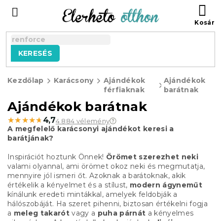
Ugrás
KO
a
fő
tartalomhoz
KERESÉS
Kezdőlap
Karácsony
Ajándékok
Ajándékok
férfiaknak
barátnak
Ajándékok barátnak
★★★★★
★★★★★
4,7
4 884 vélemény
A megfelelő karácsonyi ajándékot keresi a
barátjának?
Inspirációt hoztunk Önnek!
Örömet szerezhet neki
valami olyannal, ami örömet okoz neki és megmutatja,
mennyire jól ismeri őt. Azoknak a barátoknak, akik
értékelik a kényelmet és a stílust,
modern ágyneműt
kínálunk eredeti mintákkal, amelyek feldobják a
hálószobáját. Ha szeret pihenni, biztosan értékelni fogja
a
meleg takarót
vagy a
puha párnát
a kényelmes