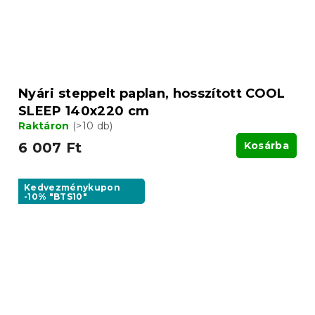
Nyári steppelt paplan, hosszított COOL
SLEEP 140x220 cm
Raktáron
(>10 db)
6 007 Ft
Kosárba
Kedvezménykupon
-10% "BTS10"