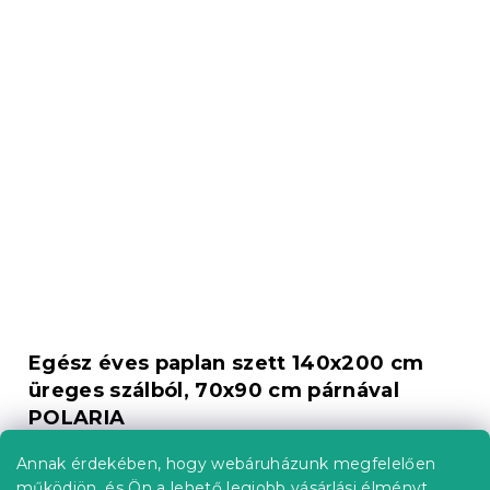
Egész éves paplan szett 140x200 cm
üreges szálból, 70x90 cm párnával
POLARIA
Raktáron
(1 db)
Annak érdekében, hogy webáruházunk megfelelően
8 021 Ft
Kosárba
működjön, és Ön a lehető legjobb vásárlási élményt