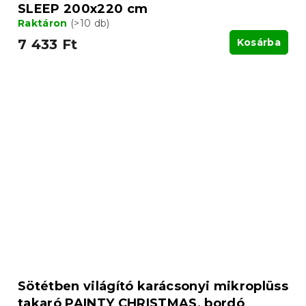
SLEEP 200x220 cm
Raktáron
(>10 db)
7 433 Ft
Kosárba
Sötétben világító karácsonyi mikroplüss
takaró PAINTY CHRISTMAS, bordó