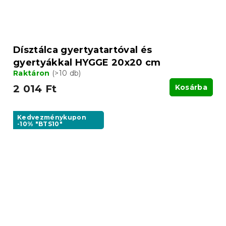
Dísztálca gyertyatartóval és
gyertyákkal HYGGE 20x20 cm
Raktáron
(>10 db)
2 014 Ft
Kosárba
Kedvezménykupon
-10% "BTS10"