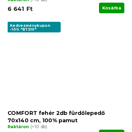
6 641 Ft
Kosárba
Kedvezménykupon
-10% "BTS10"
COMFORT fehér 2db fürdőlepedő
70x140 cm, 100% pamut
Raktáron
(>10 db)