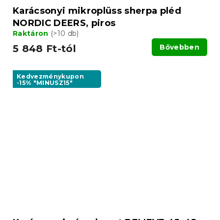
Karácsonyi mikroplüss sherpa pléd
NORDIC DEERS, piros
Raktáron
(>10 db)
5 848 Ft-tól
Bővebben
Kedvezménykupon
-15% "MINUSZ15"