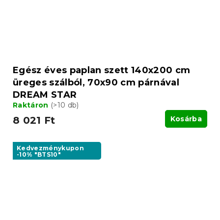
Egész éves paplan szett 140x200 cm
üreges szálból, 70x90 cm párnával
DREAM STAR
Raktáron
(>10 db)
8 021 Ft
Kosárba
Kedvezménykupon
-10% "BTS10"