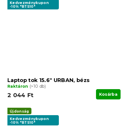
Kedvezménykupon
-10% "BTS10"
Laptop tok 15.6" URBAN, bézs
Raktáron
(>10 db)
2 044 Ft
Kosárba
Újdonság
Kedvezménykupon
-10% "BTS10"