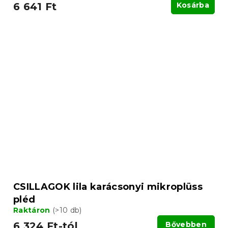
6 641 Ft
Kosárba
CSILLAGOK lila karácsonyi mikroplüss
pléd
Raktáron
(>10 db)
6 324 Ft-tól
Bővebben