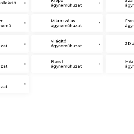
Krepp
Szál
llekció
ágyneműhuzat
ágy
em
Mikroszálas
Fran
ynemű
ágyneműhuzat
ágy
Világító
3D 
zat
ágyneműhuzat
Flanel
Mikr
zat
ágyneműhuzat
ágy
zat