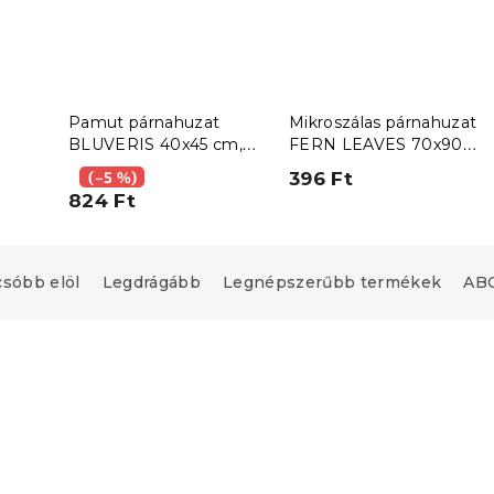
Pamut párnahuzat
Mikroszálas párnahuzat
BLUVERIS 40x45 cm,
FERN LEAVES 70x90
 2
fehér
cm, mintás
(–5 %)
396 Ft
lt
824 Ft
csóbb elöl
Legdrágább
Legnépszerűbb termékek
ABC
Újdonság
upon
Kedvezménykupon
"
-15% "MINUSZ15"