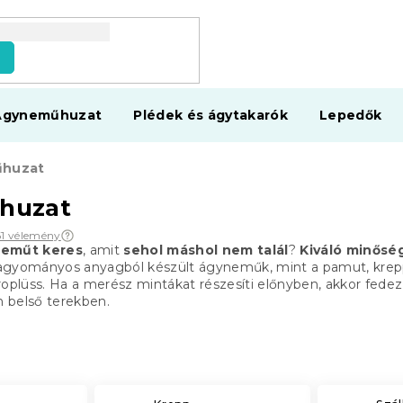
s
Ágyneműhuzat
Plédek és ágytakarók
Lepedők
huzat
huzat
61 vélemény
eműt keres
, amit
sehol máshol nem talál
?
Kiváló minős
agyományos anyagból készült ágyneműk, mint a pamut, krepp, 
roplüss. Ha a merész mintákat részesíti előnyben, akkor fedez
 belső terekben.