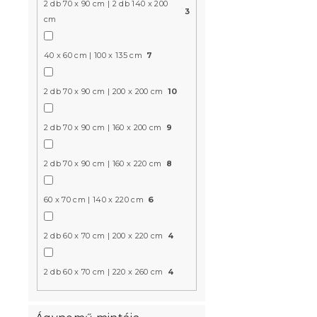
2 db 70 x 90 cm | 2 db 140 x 200
3
cm
Újdonság
40 x 60 cm | 100 x 135 cm
7
Előrendelés
Kedvezményk
-15% "MINUSZ15
2 db 70 x 90 cm | 200 x 200 cm
10
2 db 70 x 90 cm | 160 x 200 cm
9
2 db 70 x 90 cm | 160 x 220 cm
8
Mikroszála
60 x 70 cm | 140 x 220 cm
6
FLORENCO 
Raktáron
(>10 
2 db 60 x 70 cm | 200 x 220 cm
4
4 105 Ft-tó
2 db 60 x 70 cm | 220 x 260 cm
4
Újdonság