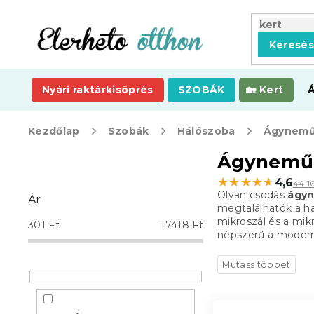
Ugrás
a
fő
Keresé
tartalomhoz
Nyári raktárkisöprés
SZOBÁK
Kert
Kezdőlap
Szobák
Hálószoba
Ágynemű
O
Ágynemű
l
★★★★★
★★★★★
4,6
44 1
d
Olyan csodás
ágyn
Ár
a
megtalálhatók a h
l
mikroszál és a mik
301
Ft
17418
Ft
s
népszerű a modern
ó
p
a
n
e