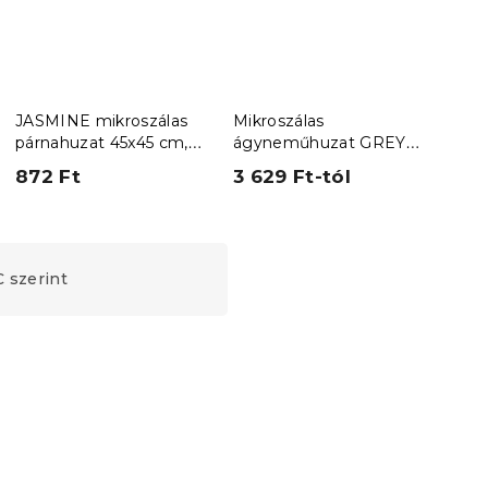
JASMINE mikroszálas
Mikroszálas
Ren
párnahuzat 45x45 cm,
ágyneműhuzat GREY
ágy
fehér
LINE szürke
FLO
872 Ft
3 629 Ft-tól
(–
6 3
 szerint
Újdonság
Kedvezménykupon
-15% "MINUSZ15"