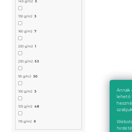
145 g/m2
3
150 g/m2
3
Krepp ágyn
rózsaszín
160 g/m2
7
Raktáron
(>10 
200 g/m2
1
6 324 Ft
250 g/m2
53
Újdonság
95 g/m2
30
Annak 
100 g/m2
3
lehető 
haszná
105 g/m2
48
szabjuk
Webold
119 g/m2
9
hirdeté