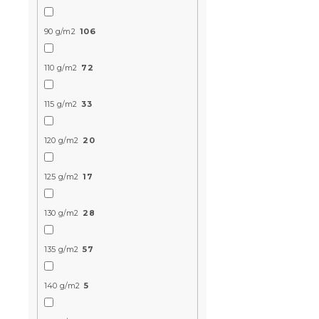
e
n
k
d
l
e
90 g/m2
106
i
z
s
é
110 g/m2
72
t
s
Gyerek pa
á
e
JUNGLE DR
115 g/m2
33
j
színes, 100
a
Raktáron
(>10 
120 g/m2
20
6 324 Ft
125 g/m2
17
Újdonság
130 g/m2
28
135 g/m2
57
140 g/m2
5