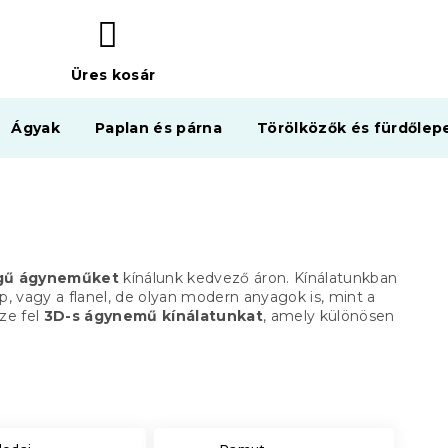
Üres kosár
KOSÁR
Ágyak
Paplan és párna
Törölközők és fürdőlep
égű ágyneműket
kínálunk kedvező áron. Kínálatunkban
vagy a flanel, de olyan modern anyagok is, mint a
ze fel
3D-s ágynemű kínálatunkat
, amely különösen