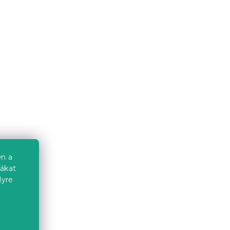
Mikroszálas ágynemű
FLOWERS AND PUMPKINS
narancssárga
Várható készletfeltöltés 2026.08.09
4 737 Ft-tól
Újdonság
Előrendelés
Kedvezménykupon
n a
-15% "MINUSZ15"
iákat
lyre
a