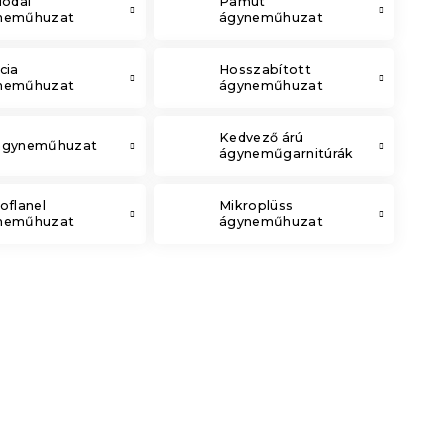
lodai
Pamut
neműhuzat
ágyneműhuzat
cia
Hosszabított
neműhuzat
ágyneműhuzat
Kedvező árú
ágyneműhuzat
ágyneműgarnitúrák
oflanel
Mikroplüss
neműhuzat
ágyneműhuzat