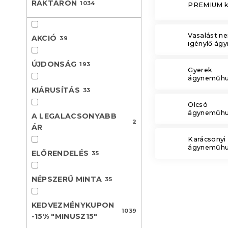
RAKTÁRON
1034
PREMIUM ko
l
Vasalást n
AKCIÓ
39
igénylő ág
ÚJDONSÁG
193
Gyerek
ágyneműhu
KIÁRUSÍTÁS
33
Olcsó
ágyneműhu
A LEGALACSONYABB
2
ÁR
Karácsonyi
ágyneműhu
ELŐRENDELÉS
35
NÉPSZERŰ MINTA
35
KEDVEZMÉNYKUPON
1039
-15% "MINUSZ15"