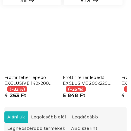
200 cm
x 220 cm
Frottír fehér lepedő
Frottír fehér lepedő
Frot
EXCLUSIVE 140x200
EXCLUSIVE 200x220
EXC
cm
(–32 %)
cm
(–26 %)
(–
4 263 Ft
5 848 Ft
4 7
T
e
Ajánljuk
Legolcsóbb elöl
Legdrágább
r
Legnépszerűbb termékek
ABC szerint
m