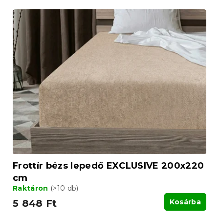
Frottír bézs lepedő EXCLUSIVE 200x220
cm
Raktáron
(>10 db)
5 848 Ft
Kosárba