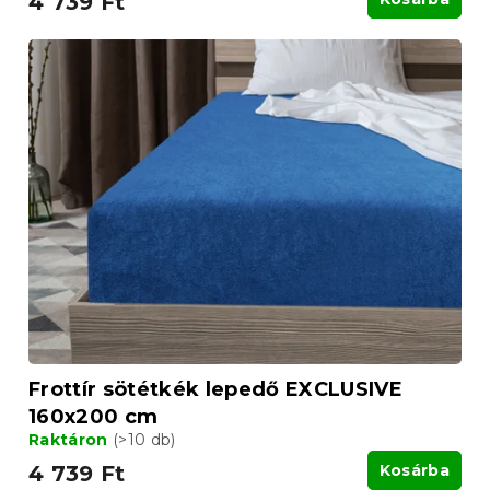
4 739 Ft
Frottír sötétkék lepedő EXCLUSIVE
160x200 cm
Raktáron
(>10 db)
4 739 Ft
Kosárba