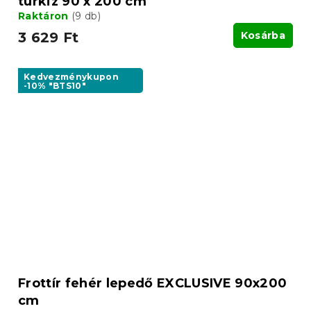
türkiz 90 x 200 cm
Raktáron
(9 db)
3 629 Ft
Kosárba
Kedvezménykupon
-10% "BTS10"
Frottír fehér lepedő EXCLUSIVE 90x200
cm