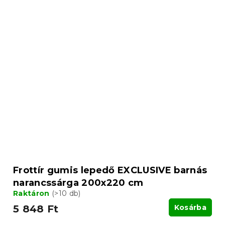
Frottír gumis lepedő EXCLUSIVE barnás
narancssárga 200x220 cm
Raktáron
(>10 db)
5 848 Ft
Kosárba