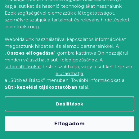
kapja, sütiket és hasonló technológiákat használunk.
Ezek segítségével elemezzük a látogatottságot,
személyre szabjuk a tartalmat és releváns hirdetéseket
jelenítünk meg.
Weboldalunk használatával kapcsolatos információkat
megosztunk hirdetési és elemző partnereinkkel. A
„
Összes elfogadása
” gombra kattintva Ön hozzájárul
minden választható süti feldolgozásához.
A
sütibeállításokat
testre szabhatja, vagy a sütiket teljesen
elutasíthatja
a „Sütibeállítások” menüben. További információkat a
Süti-kezelési tájékoztatóban
talál.
Frottír gumis lepedő EXCLUSIVE grafit
200x220 cm
Beállítások
Raktáron
(>10 db)
5 848 Ft
Kosárba
Elfogadom