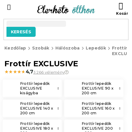
Ugrás
KO
a
fő
tartalomhoz
KERESÉS
Kezdőlap
Szobák
Hálószoba
Lepedők
Frottír
EXCLUSI
Frottír EXCLUSIVE
★★★★★
★★★★★
4,7
3 266 vélemény
Frottír lepedők
Frottír lepedők
EXCLUSIVE
EXCLUSIVE 90 x
kiságyba
200 cm
Frottír lepedők
Frottír lepedők
EXCLUSIVE 140 x
EXCLUSIVE 160 x
200 cm
200 cm
Frottír lepedők
Frottír lepedők
EXCLUSIVE 180 x
EXCLUSIVE 200