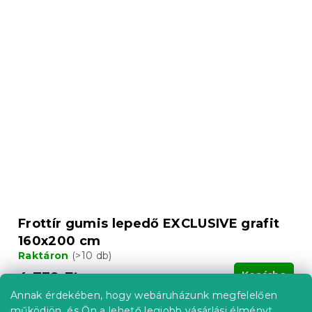
Frottír gumis lepedő EXCLUSIVE grafit
160x200 cm
Raktáron
(>10 db)
4 739 Ft
Kosárba
Annak érdekében, hogy webáruházunk megfelelően
működjön, és Ön a lehető legjobb vásárlási élményt