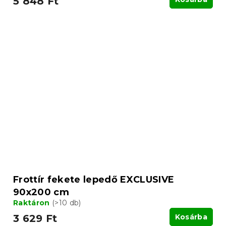
5 848 Ft
Frottír fekete lepedő EXCLUSIVE
90x200 cm
Raktáron
(>10 db)
3 629 Ft
Kosárba