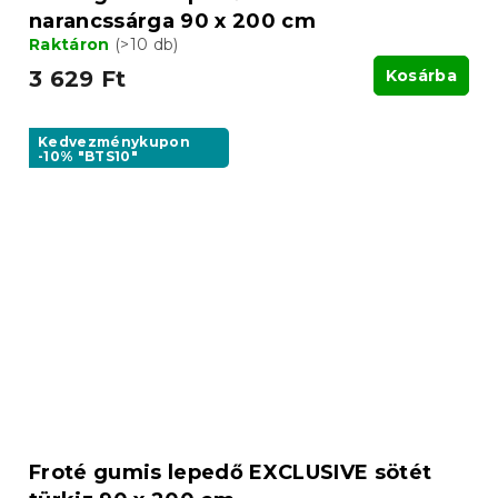
narancssárga 90 x 200 cm
Raktáron
(>10 db)
3 629 Ft
Kosárba
Kedvezménykupon
-10% "BTS10"
Froté gumis lepedő EXCLUSIVE sötét