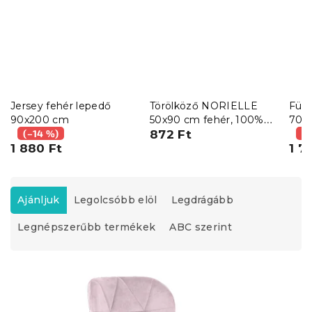
Jersey fehér lepedő
Törölköző NORIELLE
Für
90x200 cm
50x90 cm fehér, 100%
70x
(–14 %)
pamut
872 Ft
vilá
(–
1 880 Ft
pam
1 7
T
e
Ajánljuk
Legolcsóbb elöl
Legdrágább
r
Legnépszerűbb termékek
ABC szerint
m
é
k
T
e
e
k
r
r