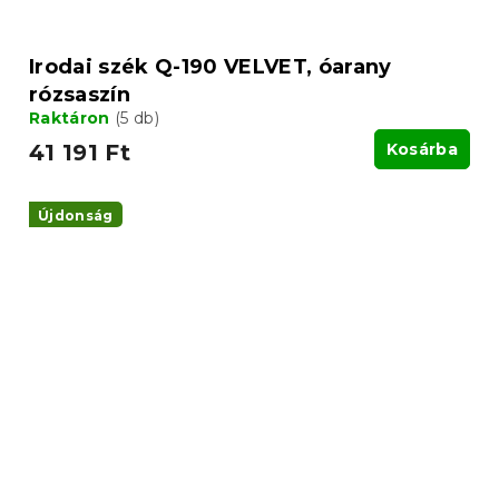
Irodai szék Q-190 VELVET, óarany
rózsaszín
Raktáron
(5 db)
41 191 Ft
Kosárba
Újdonság