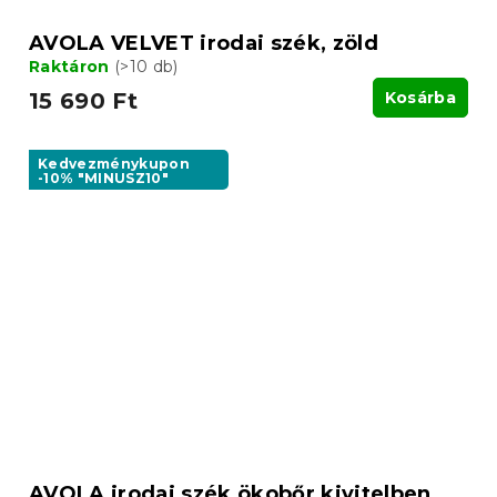
AVOLA VELVET irodai szék, zöld
Raktáron
(>10 db)
15 690 Ft
Kosárba
Kedvezménykupon
-10% "MINUSZ10"
AVOLA irodai szék ökobőr kivitelben,