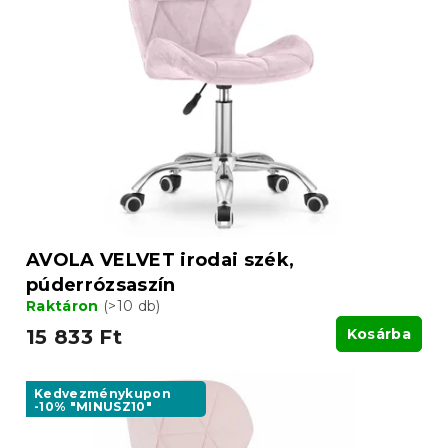
m
e
é
n
k
d
e
e
k
z
l
é
i
s
s
e
t
á
j
a
AVOLA VELVET irodai szék,
púderrózsaszín
Raktáron
(>10 db)
15 833 Ft
Kosárba
Kedvezménykupon
-10% "MINUSZ10"