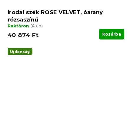
Irodai szék ROSE VELVET, óarany
rózsaszínű
Raktáron
(4 db)
40 874 Ft
Kosárba
Újdonság