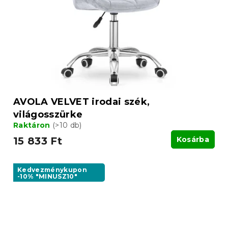
AVOLA VELVET irodai szék,
világosszürke
Raktáron
(>10 db)
15 833 Ft
Kosárba
Kedvezménykupon
-10% "MINUSZ10"