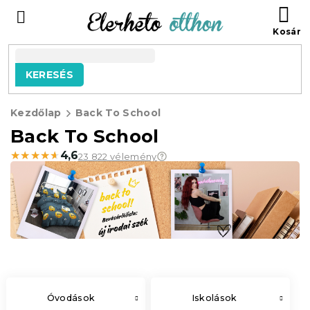
Ugrás
KO
a
fő
tartalomhoz
KERESÉS
Kezdőlap
Back To School
Back To School
★★★★★
★★★★★
4,6
23 822 vélemény
Óvodások
Iskolások