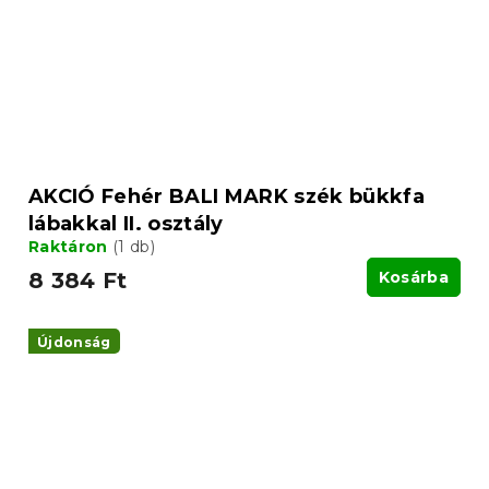
AKCIÓ Fehér BALI MARK szék bükkfa
lábakkal II. osztály
Raktáron
(1 db)
8 384 Ft
Kosárba
Újdonság