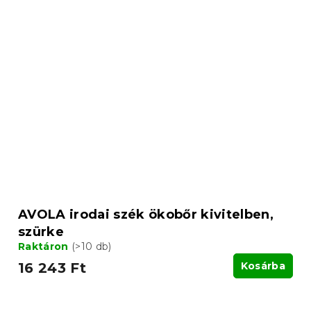
AVOLA irodai szék ökobőr kivitelben,
szürke
Raktáron
(>10 db)
16 243 Ft
Kosárba