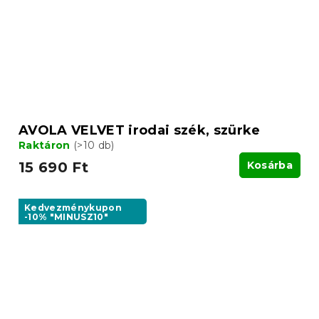
AVOLA VELVET irodai szék, szürke
Raktáron
(>10 db)
15 690 Ft
Kosárba
Kedvezménykupon
-10% "MINUSZ10"