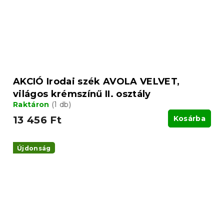
AKCIÓ Irodai szék AVOLA VELVET,
világos krémszínű II. osztály
Raktáron
(1 db)
13 456 Ft
Kosárba
Újdonság