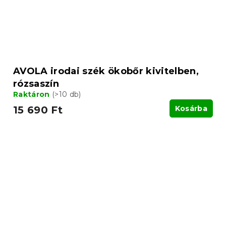
AVOLA irodai szék ökobőr kivitelben,
rózsaszín
Raktáron
(>10 db)
15 690 Ft
Kosárba