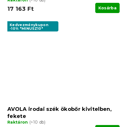
Raktáron
(>10 db)
17 163 Ft
Kosárba
Kedvezménykupon
-10% "MINUSZ10"
AVOLA irodai szék ökobőr kivitelben,
fekete
Raktáron
(>10 db)