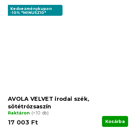
Kedvezménykupon
-10% "MINUSZ10"
AVOLA VELVET irodai szék,
sötétrózsaszín
Raktáron
(>10 db)
17 003 Ft
Kosárba