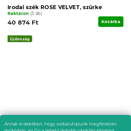
Irodai szék ROSE VELVET, szürke
Raktáron
(3 db)
40 874 Ft
Kosárba
Újdonság
Annak érdekében, hogy webáruházunk megfelelően
Játék- és ruhakosár mintás CIRCUS
működjön, és Ön a lehető legjobb vásárlási élményt