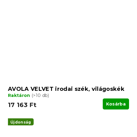
AVOLA VELVET irodai szék, világoskék
Raktáron
(>10 db)
17 163 Ft
Kosárba
Újdonság