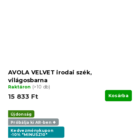
AVOLA VELVET irodai szék,
világosbarna
Raktáron
(>10 db)
15 833 Ft
Kosárba
Újdonság
Próbálja ki AR-ben ❖
Kedvezménykupon
-10% "MINUSZ10"