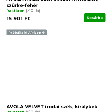
szürke-fehér
Raktáron
(>10 db)
15 901 Ft
Kosárba
Próbálja ki AR-ben ❖
AVOLA VELVET irodai szék, királykék