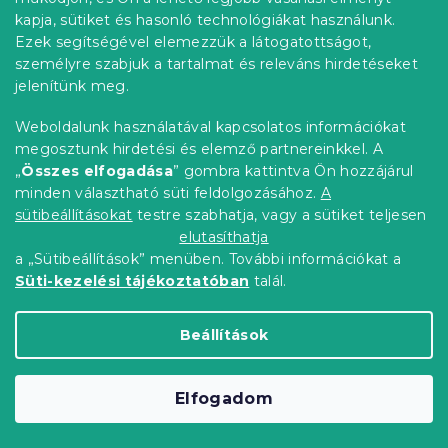
BEAR 35x45 cm, krémszínű
kapja, sütiket és hasonló technológiákat használunk.
Raktáron
(1 db)
Ezek segítségével elemezzük a látogatottságot,
3 154 Ft
Kosárba
személyre szabjuk a tartalmat és releváns hirdetéseket
jelenítünk meg.
Újdonság
Weboldalunk használatával kapcsolatos információkat
megosztunk hirdetési és elemző partnereinkkel. A
„
Összes elfogadása
” gombra kattintva Ön hozzájárul
minden választható süti feldolgozásához.
A
sütibeállításokat
testre szabhatja, vagy a sütiket teljesen
elutasíthatja
a „Sütibeállítások” menüben. További információkat a
Süti-kezelési tájékoztatóban
talál.
Beállítások
Elfogadom
Jersey gumis lepedő lycra-val
sötétbordó 90 x 200 cm