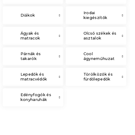
Irodai
Diákok
kiegészítők
Ágyak és
Olcsó székek és
matracok
asztalok
Párnák és
Cool
takarók
ágyneműhuzat
Lepedők és
Törölközők és
matracvédők
fürdőlepedők
Edényfogók és
konyharuhák