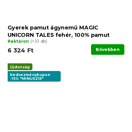
Gyerek pamut ágynemű MAGIC
UNICORN TALES fehér, 100% pamut
Raktáron
(>10 db)
6 324 Ft
Bővebben
Újdonság
Kedvezménykupon
-15% "MINUSZ15"