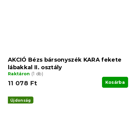
AKCIÓ Bézs bársonyszék KARA fekete
lábakkal II. osztály
Raktáron
(1 db)
11 078 Ft
Kosárba
Újdonság