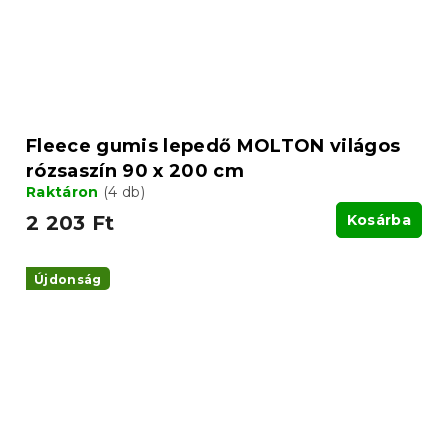
Fleece gumis lepedő MOLTON világos
rózsaszín 90 x 200 cm
Raktáron
(4 db)
2 203 Ft
Kosárba
Újdonság