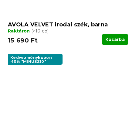
AVOLA VELVET irodai szék, barna
Raktáron
(>10 db)
15 690 Ft
Kosárba
Kedvezménykupon
-10% "MINUSZ10"