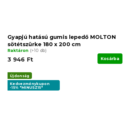
Gyapjú hatású gumis lepedő MOLTON
sötétszürke 180 x 200 cm
Raktáron
(>10 db)
3 946 Ft
Kosárba
Újdonság
Kedvezménykupon
-15% "MINUSZ15"