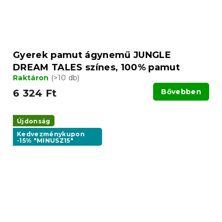
Gyerek pamut ágynemű JUNGLE
DREAM TALES színes, 100% pamut
Raktáron
(>10 db)
6 324 Ft
Bővebben
Újdonság
Kedvezménykupon
-15% "MINUSZ15"