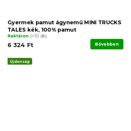
Gyermek pamut ágynemű MINI TRUCKS
TALES kék, 100% pamut
Raktáron
(>10 db)
6 324 Ft
Bővebben
Újdonság