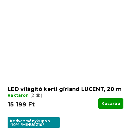
LED világító kerti girland LUCENT, 20 m
Raktáron
(2 db)
15 199 Ft
Kosárba
Kedvezménykupon
-10% "MINUSZ10"