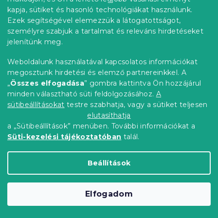
kapja, sütiket és hasonló technológiákat használunk.
Ezek segítségével elemezzük a látogatottságot,
személyre szabjuk a tartalmat és releváns hirdetéseket
jelenítünk meg.
Étkezőszék HARTMAN AMALIA RONDO,
Weboldalunk használatával kapcsolatos információkat
sötétzöld
megosztunk hirdetési és elemző partnereinkkel. A
Raktáron
(>10 db)
„
Összes elfogadása
” gombra kattintva Ön hozzájárul
15 358 Ft
Kosárba
minden választható süti feldolgozásához.
A
sütibeállításokat
testre szabhatja, vagy a sütiket teljesen
elutasíthatja
Kedvezménykupon
a „Sütibeállítások” menüben. További információkat a
-10% "MINUSZ10"
Süti-kezelési tájékoztatóban
talál.
Beállítások
Elfogadom