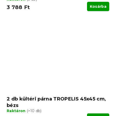
3 788 Ft
Kosárba
2 db kültéri párna TROPELIS 45x45 cm,
bézs
Raktáron
(>10 db)