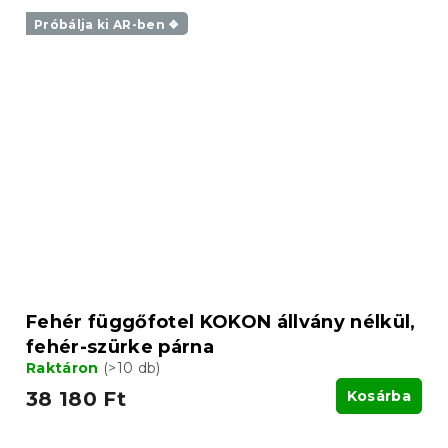
Próbálja ki AR-ben ❖
Fehér függőfotel KOKON állvány nélkül,
fehér-szürke párna
Raktáron
(>10 db)
38 180 Ft
Kosárba