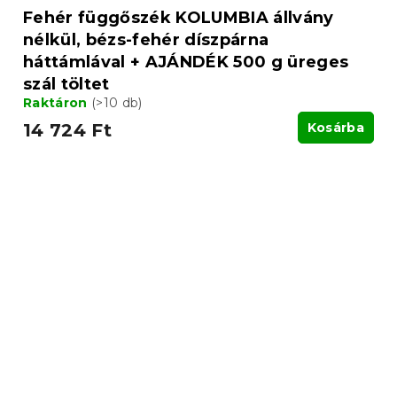
Fehér függőszék KOLUMBIA állvány
nélkül, bézs-fehér díszpárna
háttámlával + AJÁNDÉK 500 g üreges
szál töltet
Raktáron
(>10 db)
14 724 Ft
Kosárba