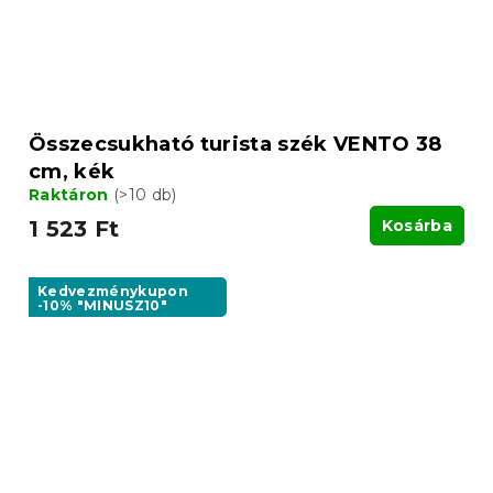
Összecsukható turista szék VENTO 38
cm, kék
Raktáron
(>10 db)
1 523 Ft
Kosárba
Kedvezménykupon
-10% "MINUSZ10"