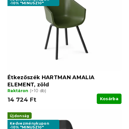
-10% "MINUSZ10"
Étkezőszék HARTMAN AMALIA
ELEMENT, zöld
Raktáron
(>10 db)
14 724 Ft
Kosárba
Újdonság
Kedvezménykupon
-10% "MINUSZ10"