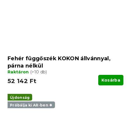
Fehér függőszék KOKON állvánnyal,
párna nélkül
Raktáron
(>10 db)
52 142 Ft
Kosárba
Újdonság
Próbálja ki AR-ben ❖