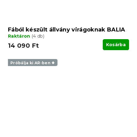
Fából készült állvány virágoknak BALIA
Raktáron
(4 db)
14 090 Ft
Kosárba
Próbálja ki AR-ben ❖