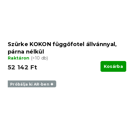
Szürke KOKON függőfotel állvánnyal,
párna nélkül
Raktáron
(>10 db)
52 142 Ft
Kosárba
Próbálja ki AR-ben ❖