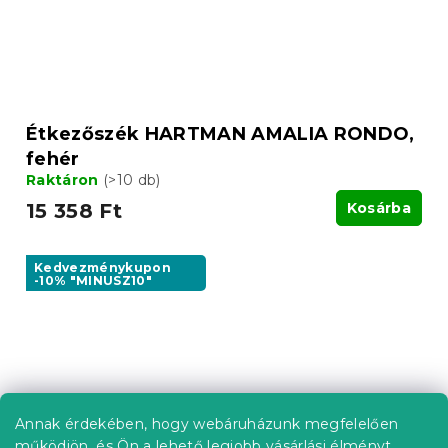
Étkezőszék HARTMAN AMALIA RONDO,
fehér
Raktáron
(>10 db)
15 358 Ft
Kosárba
Kedvezménykupon
-10% "MINUSZ10"
Annak érdekében, hogy webáruházunk megfelelően
működjön, és Ön a lehető legjobb vásárlási élményt