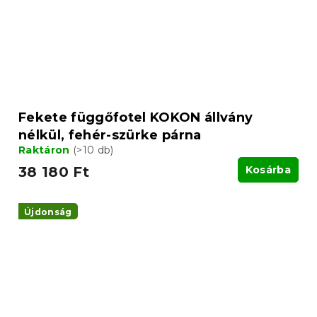
Fekete függőfotel KOKON állvány
nélkül, fehér-szürke párna
Raktáron
(>10 db)
38 180 Ft
Kosárba
Újdonság