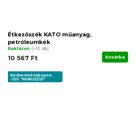
Étkezőszék KATO műanyag,
petróleumkék
Raktáron
(>10 db)
10 567 Ft
Kosárba
Kedvezménykupon
-15% "MINUSZ15"