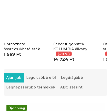
Hordozható
Fehér függőszék
Össz
összecsukható szék
KOLUMBIA állvány
szé
VENTO 38 cm, fekete
1 569 Ft
nélkül, bézs-fehér
(–11 %)
(–
díszpárna háttámlával +
14 724 Ft
1 5
AJÁNDÉK 500 g üreges
szál töltet
T
e
Ajánljuk
Legolcsóbb elöl
Legdrágább
r
Legnépszerűbb termékek
ABC szerint
m
é
k
T
e
e
Újdonság
k