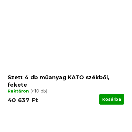
Szett 4 db műanyag KATO székből,
fekete
Raktáron
(>10 db)
40 637 Ft
Kosárba