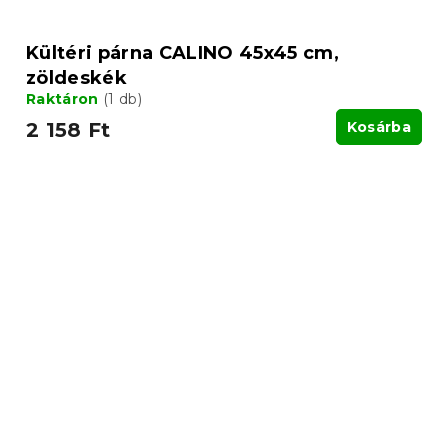
Kültéri párna CALINO 45x45 cm,
zöldeskék
Raktáron
(1 db)
2 158 Ft
Kosárba