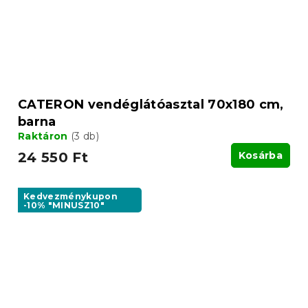
CATERON vendéglátóasztal 70x180 cm,
barna
Raktáron
(3 db)
24 550 Ft
Kosárba
Kedvezménykupon
-10% "MINUSZ10"