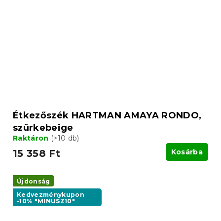
Étkezőszék HARTMAN AMAYA RONDO,
szürkebeige
Raktáron
(>10 db)
15 358 Ft
Kosárba
Újdonság
Kedvezménykupon
-10% "MINUSZ10"