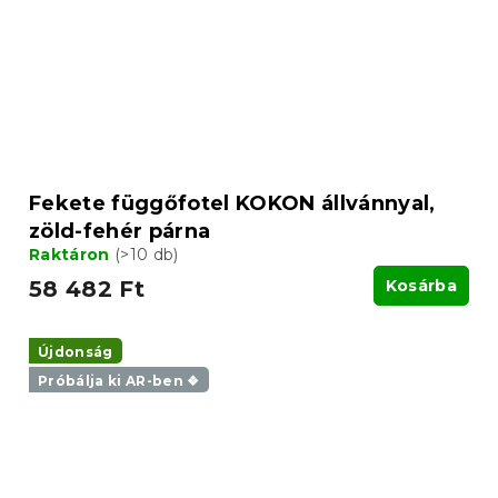
Fekete függőfotel KOKON állvánnyal,
zöld-fehér párna
Raktáron
(>10 db)
58 482 Ft
Kosárba
Újdonság
Próbálja ki AR-ben ❖