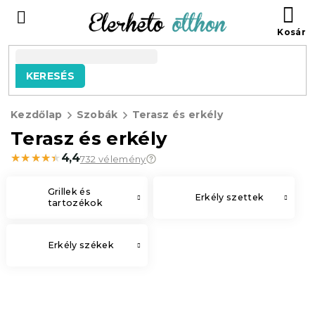
Ugrás
KO
a
fő
tartalomhoz
KERESÉS
Kezdőlap
Szobák
Terasz és erkély
Terasz és erkély
★★★★★
★★★★★
4,4
732 vélemény
Grillek és
Erkély szettek
tartozékok
Erkély székek