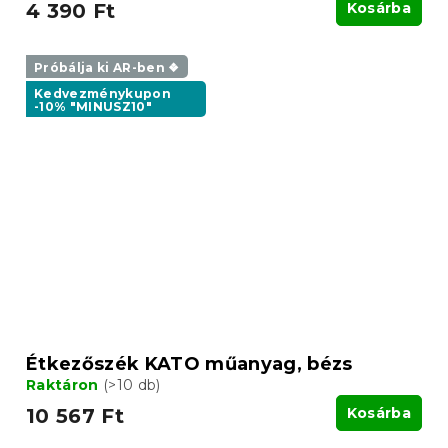
4 390 Ft
Kosárba
Próbálja ki AR-ben ❖
Kedvezménykupon
-10% "MINUSZ10"
Étkezőszék KATO műanyag, bézs
Raktáron
(>10 db)
10 567 Ft
Kosárba