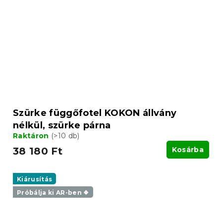
Szürke függőfotel KOKON állvány
nélkül, szürke párna
Raktáron
(>10 db)
38 180 Ft
Kosárba
Kiárusítás
Próbálja ki AR-ben ❖