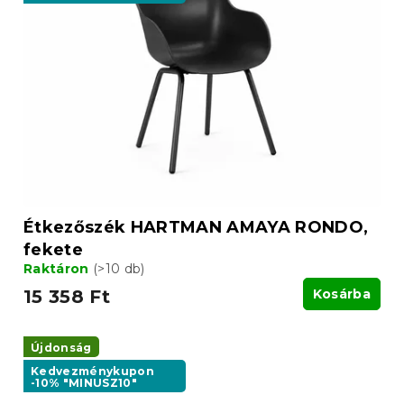
Étkezőszék HARTMAN AMAYA RONDO,
fekete
Raktáron
(>10 db)
15 358 Ft
Kosárba
Újdonság
Kedvezménykupon
-10% "MINUSZ10"