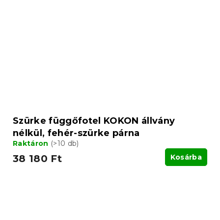
Szürke függőfotel KOKON állvány
nélkül, fehér-szürke párna
Raktáron
(>10 db)
38 180 Ft
Kosárba