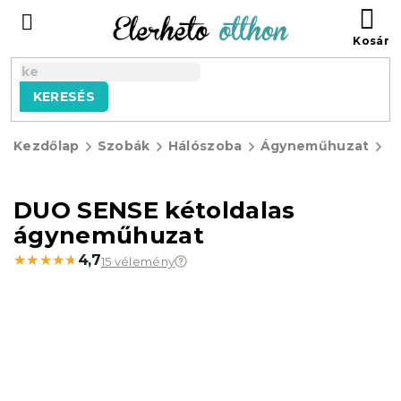
Ugrás
KO
a
fő
tartalomhoz
KERESÉS
Kezdőlap
Szobák
Hálószoba
Ágyneműhuzat
M
á
DUO SENSE kétoldalas
ágyneműhuzat
★★★★★
★★★★★
4,7
15 vélemény