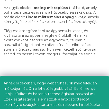
á
n
Az egyik oldalon
meleg mikroplüss
található, amely
y
puha tapintású és ideális a hűvösebb éjszakákhoz. A
í
másik oldalt
finom mikroszálas anyag
alkotja, amely
t
könnyű, jól szellőzik és kellemesen hűs érzetet nyújt.
á
s
Elég csak megfordítani az ágyneműhuzatot, és
e
kiválasztani az éppen megfelelő oldalt. Nem kell
l
évszakonként cserélni az ágyneműt, csupán a
e
használatát igazítani. A mikroplüss és mikroszálas
m
ágyneműhuzat ráadásul könnyen kezelhető, gyorsan
e
szárad, és hosszú távon megőrzi formáját és színeit.
i
L
á
b
Annak érdekében, hogy webáruházunk megfelelően
Információ az Ön számára
l
működjön, és Ön a lehető legjobb vásárlási élményt
é
Rendelés követése
kapja, sütiket és hasonló technológiákat használunk.
c
Ezek segítségével elemezzük a látogatottságot,
Szállítási lehetőségek
személyre szabjuk a tartalmat és releváns hirdetéseket
Fizetési lehetőségek