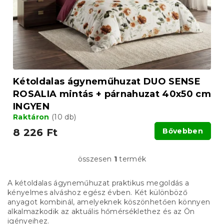
z
l
é
i
s
s
e
t
á
j
a
Kétoldalas ágyneműhuzat DUO SENSE
ROSALIA mintás + párnahuzat 40x50 cm
INGYEN
Raktáron
(10 db)
8 226 Ft
Bővebben
összesen
1
termék
L
i
s
A kétoldalas ágyneműhuzat praktikus megoldás a
t
kényelmes alváshoz egész évben. Két különböző
a
anyagot kombinál, amelyeknek köszönhetően könnyen
i
alkalmazkodik az aktuális hőmérséklethez és az Ön
r
igényeihez.