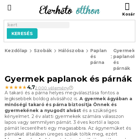
Ugrás
KO
a
fő
tartalomhoz
KERESÉS
Kezdőlap
Szobák
Hálószoba
Paplan
Gyermek
és
paplanok
párna
és
párnák
Gyermek paplanok és párnák
★★★★★
★★★★★
4,7
2 000 vélemény
A takaró és a párna helyes megválasztása fontos a
legkisebbek boldog alvásához is.
A gyermek ágyában a
minőségi takaró és párna biztosítja Önnek és
gyermekének a nyugodt alvást
és a szükséges
kényelmet.
2 év alatti gyermekek számára válasszon
lapos vagy semmilyen párnát.
3 éves kortól a lapos
párnát lecserélheti egy magasabbra.
Az ágyneműket és
párnákat általában üreges szálak töltik meg, ezért