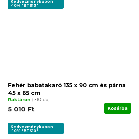
Kedvezménykupon
-10% "BTS10"
Fehér babatakaró 135 x 90 cm és párna
45 x 65 cm
Raktáron
(>10 db)
5 010 Ft
Kosárba
Kedvezménykupon
-10% "BTS10"