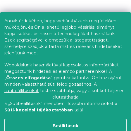
t
L
a
á
i
b
r
Annak érdekében, hogy webáruházunk megfelelően
Információ az Ön számára
á
l
működjön, és Ön a lehető legjobb vásárlási élményt
n
é
Rendelés követése
kapja, sütiket és hasonló technológiákat használunk.
y
c
í
Ezek segítségével elemezzük a látogatottságot,
Szállítási lehetőségek
t
személyre szabjuk a tartalmat és releváns hirdetéseket
Fizetési lehetőségek
á
jelenítünk meg.
Reklamáció és áruvisszaküldés
s
e
Elérhetőség
Weboldalunk használatával kapcsolatos információkat
l
Általános szerződési feltételek
megosztunk hirdetési és elemző partnereinkkel. A
e
Adatvédelmi nyilatkozat
„
Összes elfogadása
” gombra kattintva Ön hozzájárul
m
minden választható süti feldolgozásához.
A
Blog
e
i
sütibeállításokat
testre szabhatja, vagy a sütiket teljesen
Partnereinknek
elutasíthatja
a „Sütibeállítások” menüben. További információkat a
Süti-kezelési tájékoztatóban
talál.
Shoptet Premium készítette
Beállítások