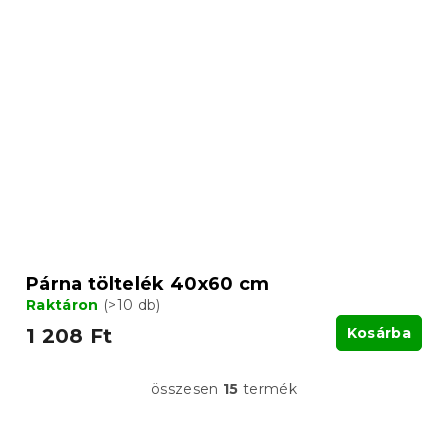
Párna töltelék 40x60 cm
Raktáron
(>10 db)
1 208 Ft
Kosárba
összesen
15
termék
L
i
s